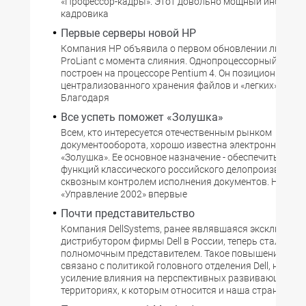
«Профессор-кадры». Этот довольно мощный инструм
кадровика
Первые серверы новой НР
Компания НР объявила о первом обновлении линейки
ProLiant с момента слияния. Однопроцессорный серв
построен на процессоре Pentium 4. Он позиционируетс
централизованного хранения файлов и «легких» прил
Благодаря
Все успеть поможет «Золушка»
Всем, кто интересуется отечественным рынком
документооборота, хорошо известна электронная ка
«Золушка». Ее основное назначение - обеспечить вып
функций классического российского делопроизводств
сквозным контролем исполнения документов. На выс
«Управление 2002» впервые
Почти представительство
Компания DellSystems, ранее являвшаяся эксклюзив
дистрибутором фирмы Dell в России, теперь стала ее
полномочным представителем. Такое повышение стат
связано с политикой головного отделения Dell, напра
усиление влияния на перспективных развивающихся
территориях, к которым относится и наша страна.