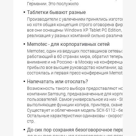
Германии. Это послужило
Таблетки бывают разные
Производители с увлечением принялись изготовлять T
но хотя общая концепция строго оговорена фирмой Mi
все они оснащены Windows XP Tablet PC Edition, конкр
реализация у разных компаний сильно различается.
Memotec - для корпоративных сетей
Memoteс, один из ведущих поставщиков сетевых реше
работающий в 60 странах мира, обратил теперь прис
внимание и на Россию - в Москву на конференцию для
прибыло все высшее руководство компании; здесь же
состоялась и первая пресс-конференция Memoteс.
Напечатать или отослать?
Возможность такого выбора предоставляют новые у
компании Samsung, предназначенные для корпорати
пользователей. Самое универсальное из них - SCX-531
выполняющее функции копира, принтера, сканера и фа
Существует и облегченная модель SCX-5112 - без факс
Остальные характеристики одинаковы - скорость печа
стр.
До сих пор сохраняя безоговорочное первенст