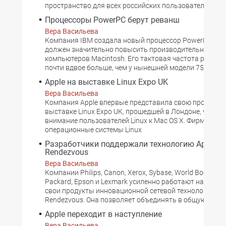
пространство для всех российских пользователей.
Процессоры PowerPC берут реванш
Вера Васильева
Компания IBM создала новый процессор PowerPC 970
должен значительно повысить производительность
компьютеров Macintosh. Его тактовая частота равна 1,
почти вдвое больше, чем у нынешней модели 750FX.
Apple на выставке Linux Expo UK
Вера Васильева
Компания Apple впервые представила свою продукци
выставке Linux Expo UK, прошедшей в Лондоне, чтобы
внимание пользователей Linux к Mac OS X. Фирма заяв
операционные системы Linux
Разработчики поддержали технологию Apple
Rendezvous
Вера Васильева
Компании Philips, Canon, Xerox, Sybase, World Book, Hew
Packard, Epson и Lexmark усиленно работают над инте
свои продукты инновационной сетевой технологии Ap
Rendezvous. Она позволяет объединять в общую сеть
Apple переходит в наступление
Вера Васильева