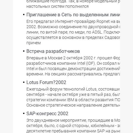
ближайшие полгода. Так, в ноябре модельный ряд ЦП
настольных систем пополнился
Приглашение в Сеть по выделенным линиям
Его предлагал Интернет-провайдер Ropnet на выстав
2002. Возможно соединение по двухпроводной выдел
линии, по витой паре, по меди, по ADSL. Подключение
осуществляется в основном в пределах Садового коль
причем
Встреча разработчиков
Впервые в Москве 2 октября 2002 г. прошел Форум
разработчиков компании Intel (IDF). Он собрал многих
Intel и был посвящен демонстрации достижений посл
времени. На секциях рассматривались предлагаемые
Lotus Forum?2002
Ежегодный форум технологий Lotus, состоявшийся в 
сентября - начале октября уже в пятый раз, был посв
стратегии компании IBM в области развития ПО Lotus 
Основное стратегическое направление деятельности 
SAP-конгресс 2002
Это двухдневное мероприятие, прошедшее в Москве в
октября, было, с одной стороны, юбилейным - знаме
десятилетие пребывания компании SAP на рынке стра