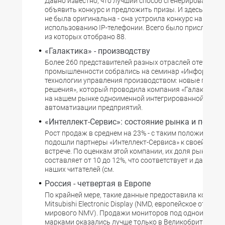
Давно известно, что лучший способ сгенерировать иде
объявить конкурс и предложить призы. И здесь компа
не была оригинальна - она устроила конкурс на лучш
использованию IP-телефонии. Всего было прислано 11
из которых отобрано 88.
«Галактика» - производству
Более 260 представителей разных отраслей отечеств
промышленности собрались на семинар «Информаци
технологии управления производством: новые подхо
решения», который проводила компания «Галактика»,
на нашем рынке одноименной интегрированной систе
автоматизации предприятий.
«Интеллект-Сервис»: состояние рынка и персп
Рост продаж в среднем на 23% - с таким положитель
подошли партнеры «Интеллект-Сервиса» к своей трад
встрече. По оценкам этой компании, их доля рынка в 
составляет от 10 до 12%, что соответствует и данным
наших читателей (см.
Россия - четвертая в Европе
По крайней мере, такие данные предоставила компан
Mitsubishi Electronic Display (NMD, европейское отделен
мирового NMV). Продажи мониторов под одноименн
марками оказались лучше только в Великобритании, 