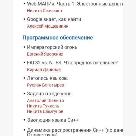
Web-МАНИя. Часть 1. Электронные деньги
Никита Сенченко
Google знает, как найти
Алексей Мощевикин
Программное обеспечение
Императорский огонь
Евгений Яворских
FAT32 vs. NTFS. Что предпочтительнее?
Кирилл Данилов
Летопись языков.
Руслан Богатырев
Задача о ходе коня
Анатолий Шалыто
Никита Туккель
Никита Шамгунов
Эволюция языка Си++
Динамика распространения Cи++ (по данным Б
Страуструпа)