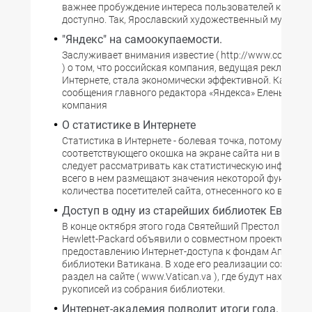
важнее пробуждение интереса пользователей к тому, 
доступно. Так, Ярославский художественный музей с
"Яндекс" на самоокупаемости.
Заслуживает внимания известие ( http://www.company
) о том, что российская компания, ведущая рекламный
Интернете, стала экономически эффективной. Как след
сообщения главного редактора «Яндекса» Елены Кол
компания
О статистике в Интернете
Статистика в Интернете - болевая точка, потому что 
соответствующего окошка на экране сайта ни в коей м
следует рассматривать как статистическую информа
всего в нем размещают значения некоторой функции,
количества посетителей сайта, отнесенного ко времен
Доступ в одну из старейших библиотек Европы.
В конце октября этого года Святейший Престол и ком
Hewlett-Packard объявили о совместном проекте по
предоставлению Интернет-доступа к фондам Апостол
библиотеки Ватикана. В ходе его реализации создаду
раздел на сайте ( www.Vatican.va ), где будут находит
рукописей из собрания библиотеки.
Интернет-академия подводит итоги года.