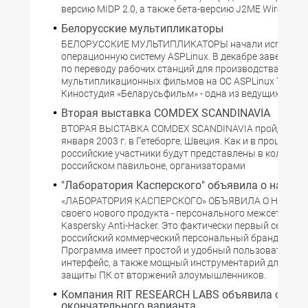
версию MIDP 2.0, а также бета-версию J2ME Wireless Too
Белорусские мультипликаторы
БЕЛОРУССКИЕ МУЛЬТИПЛИКАТОРЫ начали использо
операционную систему ASPLinux. В декабре завершил
по переводу рабочих станций для производства
мультипликационных фильмов на ОС ASPLinux 7.3 Vos
Киностудия «Беларусьфильм» - одна из ведущих
Вторая выставка COMDEX SCANDINAVIA
ВТОРАЯ ВЫСТАВКА COMDEX SCANDINAVIA пройдет с 13
января 2003 г. в Гетеборге, Швеция. Как и в прошлом г
российские участники будут представлены в коллект
российском павильоне, организаторами
"Лаборатория Касперского" объявила о начале
«ЛАБОРАТОРИЯ КАСПЕРСКОГО» ОБЪЯВИЛА О НАЧАЛ
своего нового продукта - персонального межсетевого
Kaspersky Anti-Hacker. Это фактически первый серьез
российский коммерческий персональный брандмауэр.
Программа имеет простой и удобный пользовательск
интерфейс, а также мощный инструментарий для пол
защиты ПК от вторжений злоумышленников.
Компания RIT RESEARCH LABS объявила о вых
окончательного варианта