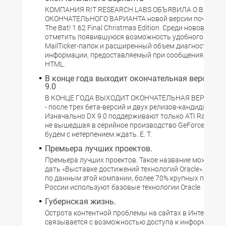
КОМПАНИЯ RIT RESEARCH LABS ОБЪЯВИЛА О ВЫХОД
ОКОНЧАТЕЛЬНОГО ВАРИАНТА новой версии почтового
The Bat! 1.62 Final Christmas Edition. Среди нововведе
отметить появившуюся возможность удобного выбо
MailTicker-папок и расширенный объем диагностическ
информации, предоставляемый при сообщениях об ош
HTML.
В конце года выходит окончательная версия D
9.0
В КОНЦЕ ГОДА ВЫХОДИТ ОКОНЧАТЕЛЬНАЯ ВЕРСИЯ DI
- после трех бета-версий и двух релизов-кандидатов.
Изначально DX 9.0 поддерживают только ATI Radeon 9
не вышедшая в серийное производство GeForce FX. Те
будем с нетерпением ждать. Е. Т.
Премьера лучших проектов.
Премьера лучших проектов. Такое название можно б
дать «Выставке достижений технологий Oracle». Дейст
по данным этой компании, более 70% крупных предпр
России используют базовые технологии Oracle. Из все
Губернская жизнь.
Острота контентной проблемы на сайтах в Интернете 
связывается с возможностью доступа к информации, 