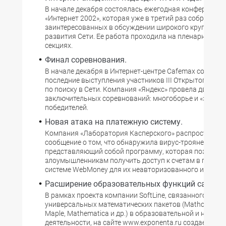
В начале декабря состоялась ежегодная конференция
«Интернет 2002», которая уже в третий раз собрала уч
заинтересованных в обсуждении широкого круга воп
развития Сети. Ее работа проходила на пленарных за
секциях.
Финал соревнования.
В начале декабря в Интернет-центре Cafemax состоял
последние выступления участников III Открытого куб
по поиску в Сети. Компания «Яндекс» провела два эта
заключительных соревнований: многоборье и «забег»
победителей.
Новая атака на платежную систему.
Компания «Лаборатория Касперского» распространил
сообщение о том, что обнаружила вирус-троянец Relog
представляющий собой программу, которая позволяе
злоумышленникам получить доступ к счетам в плате
системе WebMoney для их неавторизованного исполь
Расширение образовательных функций сайта.
В рамках проекта компании SoftLine, связанного с пр
универсальных математических пакетов (Mathcad, Mat
Maple, Mathematica и др.) в образовательной и научно
деятельности, на сайте www.exponenta.ru создается е