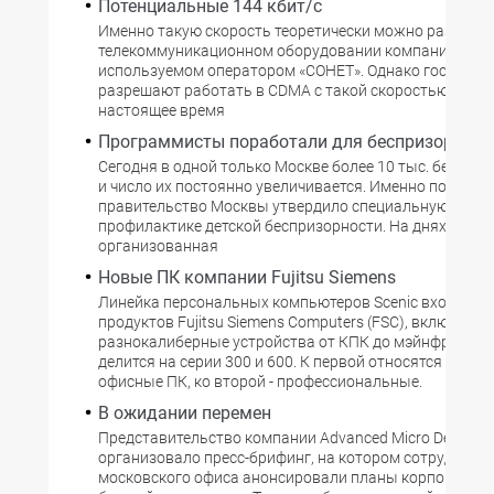
Потенциальные 144 кбит/с
Именно такую скорость теоретически можно развить 
телекоммуникационном оборудовании компании Lucen
используемом оператором «СОНЕТ». Однако госструк
разрешают работать в CDMA с такой скоростью. А жал
настоящее время
Программисты поработали для беспризорнико
Сегодня в одной только Москве более 10 тыс. бездомн
и число их постоянно увеличивается. Именно поэтому
правительство Москвы утвердило специальную прог
профилактике детской беспризорности. На днях сост
организованная
Новые ПК компании Fujitsu Siemens
Линейка персональных компьютеров Scenic входит в 
продуктов Fujitsu Siemens Computers (FSC), включающ
разнокалиберные устройства от КПК до мэйнфреймов
делится на серии 300 и 600. К первой относятся стан
офисные ПК, ко второй - профессиональные.
В ожидании перемен
Представительство компании Advanced Micro Devices 
организовало пресс-брифинг, на котором сотрудники
московского офиса анонсировали планы корпорации 