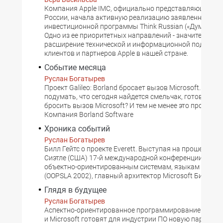
Компания Apple IMC, официально представляющая App
России, начала активную реализацию заявленной еще
инвестиционной программы Think Russian («Думай по-
Одно из ее приоритетных направлений - значительное
расширение технической и информационной поддерж
клиентов и партнеров Apple в нашей стране.
Событие месяца
Руслан Богатырев
Проект Galileo: Borland бросает вызов Microsoft. Ну кт
подумать, что сегодня найдется смельчак, готовый в 
бросить вызов Microsoft? И тем не менее это произошл
Компания Borland Software
Хроника событий
Руслан Богатырев
Билл Гейтс о проекте Everett. Выступая на прошедшей 
Сиэтле (США) 17-й международной конференции ACM 
объектно-ориентированным системам, языкам и при
(OOPSLA 2002), главный архитектор Microsoft Билл Гей
Глядя в будущее
Руслан Богатырев
Аспектно-ориентированное программирование. Xerox
и Microsoft готовят для индустрии ПО новую парадигм