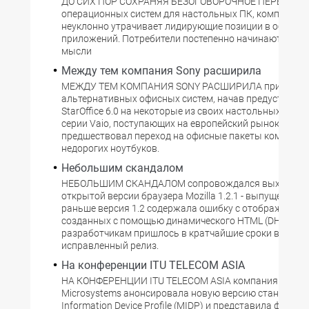
ДО СИХ ПОР СОХРАНЯЯ БЕЗОГОВОРОЧНОЕ ПЕРВЕНСТВ
операционных систем для настольных ПК, компания M
неуклонно утрачивает лидирующие позиции в област
приложений. Потребители постепенно начинают прив
мысли
Между тем компания Sony расширила
МЕЖДУ ТЕМ КОМПАНИЯ SONY РАСШИРИЛА применен
альтернативных офисных систем, начав предустанав
StarOffice 6.0 на некоторые из своих настольных ком
серии Vaio, поступающих на европейский рынок. Этом
предшествовал переход на офисные пакеты компании 
недорогих ноутбуков.
Небольшим скандалом
НЕБОЛЬШИМ СКАНДАЛОМ сопровождался выход но
открытой версии браузера Mozilla 1.2.1 - выпущенная 
раньше версия 1.2 содержала ошибку с отображением
созданных с помощью динамического HTML (DHTML).
разработчикам пришлось в кратчайшие сроки выпуст
исправленный релиз.
На конференции ITU TELECOM ASIA
НА КОНФЕРЕНЦИИ ITU TELECOM ASIA компания Sun
Microsystems анонсировала новую версию стандарта 
Information Device Profile (MIDP) и представила финал