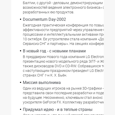
Балтии, с другой - деловым, демонстрирующим «вопл
возможностей ведения электронного бизнеса» с пом
разработанных ею продуктов.
Documentum Day-2002
Ежегодная практическая конференция по повышению
эффективности предприятий через управление бизнес
процессами и интеллектуальными активами прошла в
10 октября. Ее устроителем стала компания «Докумен
Сервисиз СНГ и партнеры». На секциях конференции
В новый год - с новыми планами
В преддверии Нового года компания LG Electronics пр
презентацию нового модельного ряда ЭЛТ- и ЖК-мони
также дисководов DVD и CD-RW. Собравшихся тепло 
с наступающим праздником президент LG Electronics в
странах СНГ г-н К. Х. Бьён.
Миссия выполнима
Один из ведущих игроков на рынке 3D-графики - компа
представила свои последние разработки и поделилас
на будущее. Несомненно, ключевым стал анонс нового
ускорителя GeForce FX. Коллективу разработчиков nVi
Придумал идею - и в теплые страны