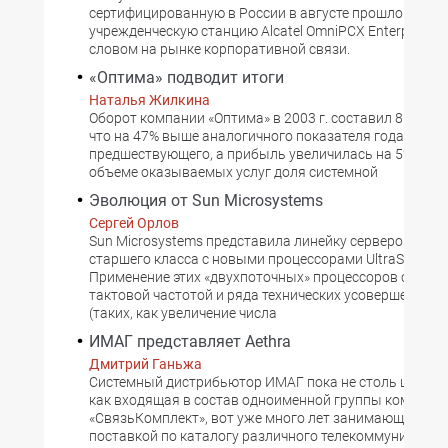
сертифицированную в России в августе прошлого год
учрежденческую станцию Alcatel OmniPCX Enterprise 
словом на рынке корпоративной связи.
«Оптима» подводит итоги
Наталья Жилкина
Оборот компании «Оптима» в 2003 г. составил 81 млн 
что на 47% выше аналогичного показателя года
предшествующего, а прибыль увеличилась на 5%. В о
объеме оказываемых услуг доля системной
Эволюция от Sun Microsystems
Сергей Орлов
Sun Microsystems представила линейку серверов сред
старшего класса с новыми процессорами UltraSPARC I
Применение этих «двухпоточных» процессоров с пов
тактовой частотой и ряда технических усовершенств
(таких, как увеличение числа
ИМАГ представляет Aethra
Дмитрий Ганьжа
Системный дистрибьютор ИМАГ пока не столь широко
как входящая в состав одноименной группы компани
«СвязьКомплект», вот уже много лет занимающаяся э
поставкой по каталогу различного телекоммуникацио