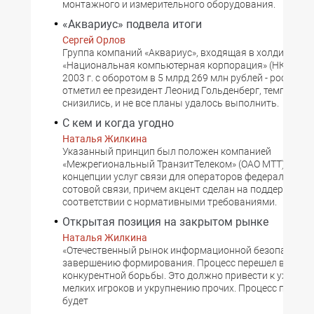
монтажного и измерительного оборудования.
«Аквариус» подвела итоги
Сергей Орлов
Группа компаний «Аквариус», входящая в холдинг
«Национальная компьютерная корпорация» (НКК), за
2003 г. с оборотом в 5 млрд 269 млн рублей - рост 23%.
отметил ее президент Леонид Гольденберг, темпы ро
снизились, и не все планы удалось выполнить.
C кем и когда угодно
Наталья Жилкина
Указанный принцип был положен компанией
«Межрегиональный ТранзитТелеком» (ОАО MTT) в осн
концепции услуг связи для операторов федеральных 
сотовой связи, причем акцент сделан на поддержку ка
соответствии с нормативными требованиями.
Открытая позиция на закрытом рынке
Наталья Жилкина
«Отечественный рынок информационной безопасности
завершению формирования. Процесс перешел в стад
конкурентной борьбы. Это должно привести к уходу с
мелких игроков и укрупнению прочих. Процесс погло
будет