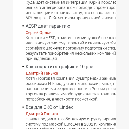
Куда идет системная интеграция. Юрий Королев види
рынка в интегрированном подходе к проектированию,
инсталляции и строительству, что позволяет экономит
60% затрат. Лейтмотивом проведенной в начале февр
AESP дает гарантию
Сергей Орлов
Kомпания AESP, отметившая минувшей осенью свое 20
ввела новую систему гарантий и связанную с?нею
сертификационную программу подготовки специалист
результате приобретения нескольких компаний в 1998-
принадлежащая
Как сократить трафик в 10 раз
Дмитрий Ганьжа
Хотя «Торговая компания Сумитрейд» и занимается э
российских ИТ-продуктов на японский рынок, профи
направлениями ее деятельности в России до сих пор 
торговля различным оборудованием и товарами нар
потребления, в частности косметикой.
Все для СКС от Lindex
Дмитрий Ганьжа
Начав продвигать собственную структурированную 
систему под маркой EuroLAN в 2002 г., компания Linde