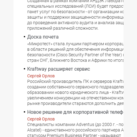
Созданная в рамках компании АНДЭК Лаборатория
специальных исследований (ЛСИ) будет предоставля
пакет услуг по безопасности - от организации компле
защиты и поддержки защищенности информационной
до проведения активного аудита и анализа защищенн
приложений различной сложности.
Доска почета
«Микротест» стала лучшим партнером корпорации Cis
в области решений для обеспечения информационной
безопасности (Cisco Security Partner of the Year) на те
стран СНГ, Ближнего Востока и Африки по итогам 2003
Kraftway расширяет сервис
Сергей Орлов
Российский производитель ПК и серверов Kraftway об
создании собственного сервисного подразделения и
образовании нового юридического лица - Kraftway Serv
увеличением конкуренции на отечественном компьют
рынке производители стараются дополнить деятельн
Новое решение для корпоративной телефонии
Сергей Орлов
Cпециалисты компании Adventus (до 2000 г. - подразд
Alcatel) - единственного российского партнера Alcatel 
статусом Premium Business Partner - называют