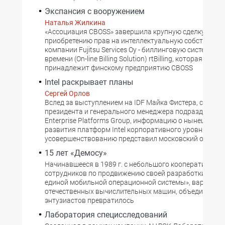
Экспансия с вооружением
Наталья Жилкина
«Aссоциация CBOSS» завершила крупную сделку по
приобретению прав на интеллектуальную собственно
компании Fujitsu Services Oy - биллинговую систему р
времени (On-line Billing Solution) rtBilling, которая тепер
принадлежит финскому предприятию CBOSS
Intel раскрывает планы
Сергей Орлов
Вслед за выступлением на IDF Майка Фистера, старшег
президента и генерального менеджера подразделения 
Enterprise Platforms Group, информацию о нынешнем 
развития платформ Intel корпоративного уровня и пл
усовершенствованию представил московский офис Int
15 лет «Демосу»
Начинавшееся в 1989 г. с небольшого кооператива н
сотрудников по продвижению своей разработки «Диа
единой мобильной операционной системы», варианта
отечественных вычислительных машин, объединение
энтузиастов превратилось
Лаборатория специсследований