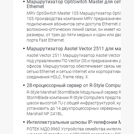
Маршрутизатор OptiSwitch Master для сети дос
Ethernet
MRV OptiSwitch Master 105 Mаршрутизатор OptiSwitch 
105 производства компании MRV предназначен для
подключения абонентов сети доступа Ethernet с пом
волоконно-оптических линий связи, он имеет компак
размеры, от трех до пяти медных и один или два опти
порта Fast Ethernet.
Маршрутизатор Asotel Vector 2511 для малых 
Asotel Vector 2511 Mаршрутизатор Asotel Vector 2511 
под управлением ПО Vector OS и предназначен для уд
офисов. Маршрутизатор обеспечивает связь между л
сетью Ethernet и сетью Internet или корпоративной се
соединения HDLC, frame relay, X.
28-процессорный сервер от R-Style Computers
R-Style Marshall StormBlade Mодульный сервер R-Style 
StormBlade компании R-Style Computers представляет
шасси высотой 7U с общей инфраструктурой, куда мо
установить до 14 двухпроцессорных серверных модуле
Marshall NP 241BL.
Интеллектуальные шлюзы IP-телефонии МДО.9
РОТЕК МДО.9960 Устройства семейства интеллектуа