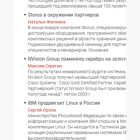
Technologies добилась с тех пор ощутимых результато
прошедший год реализовано свыше 100 проектов
Storus в окружении партнеров
Наталья Жилкина
В конце января компания Storus, специализирующаяс
дистрибуции оборудования, программного обеспечен
комплексных решений в области хранения данных, пр
Подмосковье двухдневный семинар для партнеров - т
специалистов и менеджеров. Основная
NVision Group поменяла серебро на золото
Максим Серегин
По результатам независимого аудита системный инт
NVision Group получил наивысший партнерский стату
Cisco Systems - Cisco Gold Certified Partner. Серебряный
партнерский статус NVision Group был присвоен чуть 
полугода назад?- летом 2003 г.
IBM продвигает Linux в России
Сергей Орлов
Министерство Российской Федерации по связи и
информатизации и компания IBM открыли в Москве ц
компетенции Linux. Он находится в Гостином дворе и б
оснащен различными серверными системами IBM eSer
высокопроизводительными