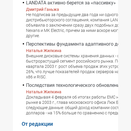
LANDATA активно берется за «пассивку»
Дмитрий Ганьжа
Не подписав за предыдущие два года ни одного новог
дистрибьюторского соглашения, компания LANDATA 
объявила о заключении сразу двух подобных договор
Nexans и MK Electric, причем за ними вскоре могут по
другие.
Перспективы фундамента адаптивного дома
Наталья Жилкина
Внешние дисковые системы хранения данных - самый
быстрорастущий сегмент российского рынка. По итогам
квартала 2003 г. рост объема продаж этих устройств 
26%, что лучше показателей продаж серверов на пла
x86 и RISC.
Последствия технологического обновления EM
Наталья Жилкина
Докладывая 4 февраля об итогах работы EMC на мир
рынке в 2003 г., глава московского офиса Люк Брюнн
следующие данные: общий доход компании составил 6
долларов - на 15% больше по сравнению с предыдущим
От редакции