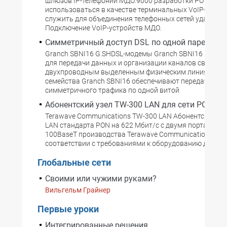
шлюзов IP-телефонии МДО.9000 разработки РОТЕК мо
использоваться в качестве терминальных VoIP-шлюз
служить для объединения телефонных сетей удаленны
Подключение VoIP-устройств МДО.
Симметричный доступ DSL по одной паре
Granch SBNI16 G.SHDSL-модемы Granch SBNI16 предн
для передачи данных и организации каналов связи по
двухпроводным выделенным физическим линиям. М
семейства Granch SBNI16 обеспечивают передачу
симметричного трафика по одной витой
Абонентский узел TW-300 LAN для сети PON
Terawave Communications TW-300 LAN Абонентский уз
LAN стандарта PON на 622 Мбит/с с двумя портами Eth
100BaseT производства Terawave Communications, в
соответствии с требованиями к оборудованию доступ
Глобальные сети
Своими или чужими руками?
Вильгельм Грайнер
Первые уроки
Интегрированные решения