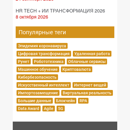
HR TECH + ИИ ТРАНСФОРМАЦИЯ 2026
8 октября 2026
Популярные теги
Эпидемия коронавируса
Цифровая трансформация
Удаленная работа
Рунет
Робототехника
Облачные сервисы
Машинное обучение
Криптовалюта
Кибербезопасность
Искусственный интеллект
Интернет вещей
Импортозамещение
Виртуальная реальность
Большие данные
Блокчейн
RPA
Data Award
Agile
5G