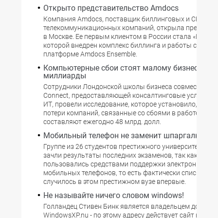
Открыто представительство Amdocs
Компания Amdocs, поставщик биллинговых и CRM-сис
телекоммуникационных компаний, открыла представ
в Москве. Ее первым клиентом в России стала «Вымпе
которой внедрен комплекс биллинга и работы с клиен
платформе Amdocs Ensemble.
Компьютерные сбои стоят малому бизнесу
миллиарды
Сотрудники Лондонской школы бизнеса совместно с 
Connect, предоставляющей консалтинговые услуги в 
ИТ, провели исследование, которое установило, что 
потери компаний, связанные со сбоями в работе техно
составляют ежегодно 48 млрд. долл.
Мобильный телефон не заменит шпаргалку
Группе из 26 студентов престижного университета в Т
зачли результаты последних экзаменов, так как они
пользовались средствами поддержки электронной по
мобильных телефонов, то есть фактически списывали.
случилось в этом престижном вузе впервые.
Не называйте ничего словом windows!
Голландец Стивен Бинк является владельцем домена
WindowsXP.nu - по этому адресу действует сайт новост