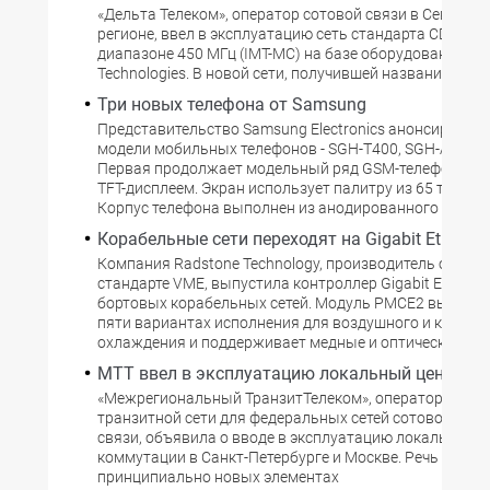
«Дельта Телеком», оператор сотовой связи в Северо-
регионе, ввел в эксплуатацию сеть стандарта CDMA20
диапазоне 450 МГц (IMT-MC) на базе оборудования Lu
Technologies. В новой сети, получившей название
Три новых телефона от Samsung
Представительство Samsung Electronics анонсировала
модели мобильных телефонов - SGH-T400, SGH-А800 и
Первая продолжает модельный ряд GSM-телефонов с
TFT-дисплеем. Экран использует палитру из 65 тыс. цв
Корпус телефона выполнен из анодированного алюми
Корабельные сети переходят на Gigabit Ethernet
Компания Radstone Technology, производитель обору
стандарте VME, выпустила контроллер Gigabit Etherne
бортовых корабельных сетей. Модуль PMCE2 выпуска
пяти вариантах исполнения для воздушного и кондук
охлаждения и поддерживает медные и оптические ин
МТТ ввел в эксплуатацию локальный центр
«Межрегиональный ТранзитТелеком», оператор обще
транзитной сети для федеральных сетей сотовой под
связи, объявила о вводе в эксплуатацию локальных 
коммутации в Санкт-Петербурге и Москве. Речь идет о
принципиально новых элементах