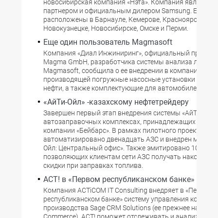
новосибирская компания «Нэта». Компания является
партнером и официальным дилером Samsung. Ее торг
расположены в Барнауле, Кемерове, Красноярске,
Новокузнецке, Новосибирске, Омске и Перми.
Еще один пользователь Magmasoft
Компания «Диал Инжиниринг», официальный предста
Magma GmbH, разработчика системы анализа литья 
Magmasoft, сообщила о ее внедрении в компании «Алн
производящей погружные насосные установки для д
нефти, а также комплектующие для автомобилей.
«АйТи-Ойл» -казахскому нефтетрейдеру
Завершен первый этап внедрения системы «АйТи-Ойл»
автозаправочных комплексах, принадлежащих казах
компании «Бейбарс». В рамках пилотного проекта
автоматизировано двенадцать АЗС и внедрен модуль 
Ойл: Центральный офис». Также эмитировано 1000 сма
позволяющих клиентам сети АЗС получать накопител
скидки при заправках топлива.
ACT! в «Первом республиканском банке»
Компания ACTiCOM IT Consulting внедряет в «Первом
республиканском банке» систему управления контакт
производства Sage CRM Solutions (ее прежнее название 
Commerce). ACT! поможет отслеживать и анализиров