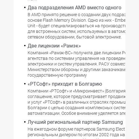
Два подразделения AMD вместо одного
В AMD принято решение о создании двух подразделен
основе Flash Memory Division. Одно из них - Embedded 
Unit - будет специализироваться на производстве фл
для встроенных систем, используемых в автомобилес
сетевом оборудовании, бытовой электронике.
Две лицензии «Рамэк»
Компания «Рамэк-ВС» получила две лицензии Российс
агентства по системам управления на проведение раб
электроники и систем управления. РАСУ совместно с
Министерством обороны и другими заказчиками фор
государственную программу
«РТСофт» приходит в Болгарию
Компании «РТСофт» и «Микроинвест» (Болгария) зак
соглашение, которое предусматривает продвижение 
и услуг «РТСофт» в различных отраслях промышленн
Болгарии с целью создания комплексных систем
автоматизации. Особое внимание уделяется электроэ
Лучший региональный партнер Samsung
На ежегодном форуме партнеров Samsung Electronics
региональным дилером по итогам 2002 года названа