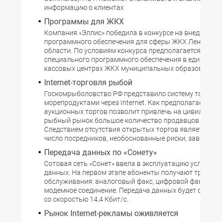
информацию о клиентах
Программы для ЖКХ
Компания «Эллис» победила в конкурсе на внедрение
программного обеспечения для сферы ЖКХ Ленингра
области. По условиям конкурса предполагается внед
специального программного обеспечения в единых ра
кассовых центрах ЖКХ муниципальных образований р
Internet-торговля рыбой
Госкомрыболовство РФ представило систему торговл
морепродуктами через Internet. Как предполагается, 
аукционных торгов позволит привлечь на цивилизов
рыбный рынок большое количество продавцов и поку
Следствием отсутствия открытых торгов является ог
число посредников, необоснованные риски, завышенн
Передача данных по «Сонету»
Сотовая сеть «Сонет» ввела в эксплуатацию услугу пе
данных. На первом этапе абоненты получают три нов
обслуживания: аналоговый факс, цифровой факс, а т
модемное соединение. Передача данных будет осуще
со скоростью 14,4 Кбит/с.
Рынок Internet-рекламы оживляется