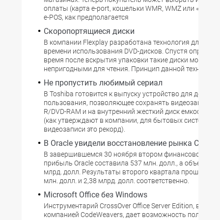
оплаты (карта e-port, кошельки WMR, WMZ или «Яндекс
e-POS, как предполагается
Скоропортящиеся диски
В компании Flexplay разработана технология для огр
времени использования DVD-дисков. Спустя определе
время после вскрытия упаковки такие диски могут ст
непригодными для чтения. Принцип данной технологи
Не пропустить любимый сериал
В Toshiba готовится к выпуску устройство для домашн
пользования, позволяющее сохранять видеозаписи н
R/DVD-RAM и на внутренний жесткий диск емкостью 1
(как утверждают в компании, для бытовых систем ци
видеозаписи это рекорд).
В Oracle увидели восстановление рынка СУБД
В завершившемся 30 ноября втором финансовом ква
прибыль Oracle составила 537 млн. долл., а объем про
млрд. долл. Результаты второго квартала прошлого го
млн. долл. и 2,38 млрд. долл. соответственно.
Microsoft Office без Windows
Инструментарий CrossOver Office Server Edition, выпу
компанией CodeWeavers, дает возможность пользова