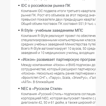
IDC о российском рынке ПК
Компания IDC подвела итоги третьего квартала на ро
рынке ПК. Рост его объемов за этот период значитель
превысил показатели двух предыдущих кварталов 200
Общий объем поставок ПК составил 551,9 тыс. шт.
R-Style - учебным заведениям МПС
Компания R-Style реализует проект по обеспечению
специализированными компьютерными классами вы
средних учебных заведений Министерства путей сооб
Всего R-Style автоматизирует 10 вузов, 50 средних уч
заведений и 10 медицинских училищ, входящих в стру
«Искон» развивает партнерскую программу
Между компаниями «Искон» и BMS подписан договор 
сотрудничестве, который расширил партнерскую про
«Искона». Несколько недель ранее партнерами компа
«Фронтстеп СНГ», «Парус», Scala, «ЭпикРус», «Галактика
«АйТи». В ближайшие
NEC в «Русском Стиле»
Компания «Русский Стиль» подписала соглашение с
корпорацией NEC, которая выпускает панели с разме
диагонали 42, 50 и 61 дюйм, а также широкий спектр