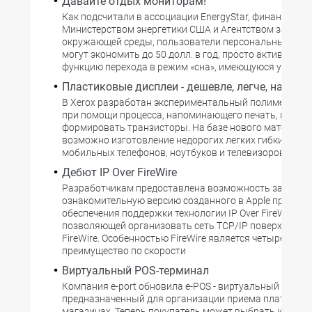
Давайте отдых мониторам!
Как подсчитали в ассоциации EnergyStar, финансируе
Министерством энергетики США и Агентством защиты
окружающей среды, пользователи персональных ком
могут экономить до 50 долл. в год, просто активизир
функцию перехода в режим «сна», имеющуюся у монит
Пластиковые дисплеи - дешевле, легче, надежн
В Xerox разработан экспериментальный полимер, на 
при помощи процесса, напоминающего печать, можно
формировать транзисторы. На базе нового материал
возможно изготовление недорогих легких гибких дисп
мобильных телефонов, ноутбуков и телевизоров.
Дебют IP Over FireWire
Разработчикам предоставлена возможность загрузи
ознакомительную версию созданного в Apple програ
обеспечения поддержки технологии IP Over FireWire,
позволяющей организовать сеть TCP/IP поверх инте
FireWire. Особенностью FireWire является четырехкра
преимущество по скорости
Виртуальный POS-терминал
Компания e-port обновила e-POS - виртуальный POS-т
предназначенный для организации приема платежей в 
магазинах. Теперь покупатель может выбрать инстру