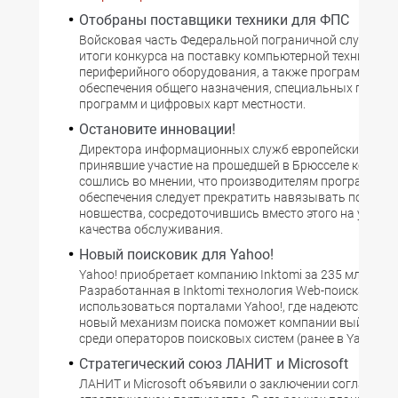
Отобраны поставщики техники для ФПС
Войсковая часть Федеральной пограничной службы п
итоги конкурса на поставку компьютерной техники, се
периферийного оборудования, а также программного
обеспечения общего назначения, специальных прикл
программ и цифровых карт местности.
Остановите инновации!
Директора информационных служб европейских комп
принявшие участие на прошедшей в Брюсселе конфер
сошлись во мнении, что производителям программно
обеспечения следует прекратить навязывать покупат
новшества, сосредоточившись вместо этого на улучш
качества обслуживания.
Новый поисковик для Yahoo!
Yahoo! приобретает компанию Inktomi за 235 млн. дол
Разработанная в Inktomi технология Web-поиска буде
использоваться порталами Yahoo!, где надеются, что 
новый механизм поиска поможет компании выйти в 
среди операторов поисковых систем (ранее в Yahoo!
Стратегический союз ЛАНИТ и Microsoft
ЛАНИТ и Microsoft объявили о заключении соглашени