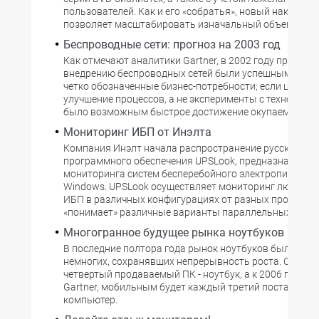
пользователей. Как и его «собратья», новый накопите
позволяет масштабировать изначальный объем архи
Беспроводные сети: прогноз на 2003 год
Как отмечают аналитики Gartner, в 2002 году проекты
внедрению беспроводных сетей были успешными, есл
четко обозначенные бизнес-потребности; если целью 
улучшение процессов, а не эксперименты с технология
было возможным быстрое достижение окупаемости.
Мониторинг ИБП от Инэлта
Компания Инэлт начала распространение русскоязыч
программного обеспечения UPSLook, предназначенно
мониторинга систем бесперебойного электропитания 
Windows. UPSLook осуществляет мониторинг любого 
ИБП в различных конфигурациях от разных производи
«понимает» различные варианты параллельных систе
Многогранное будущее рынка ноутбуков
В последние полтора года рынок ноутбуков был одни
немногих, сохранявших непрерывность роста. Сейча
четвертый продаваемый ПК - ноутбук, а к 2006 году, п
Gartner, мобильным будет каждый третий поставляе
компьютер.