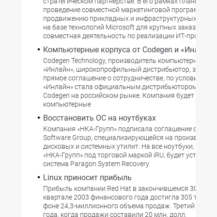
стратегическом партнерстве. В его рамках планируетс
проведение совместной маркетинговой программы п
продвижению прикладных и инфраструктурных реше
на базе технологий Microsoft для крупных заказчиков 
совместная деятельность по реализации ИТ-проектов
Компьютерные корпуса от Codegen и «Инлайн»
Codegen Technology, производитель компьютерной пер
«Инлайн», широкопрофильный дистрибьютор, заключ
прямое соглашение о сотрудничестве, по условиям ко
«Инлайн» стала официальным дистрибьютором прод
Codegen на российском рынке. Компания будет предл
компьютерные
Восстановить ОС на ноутбуках
Компания «НКА-Групп» подписала соглашение с Para
Software Group, специализирующейся на производств
дисковых и системных утилит. На все ноутбуки, прои
«НКА-Групп» под торговой маркой iRU, будет устанав
система Paragon System Recovery
Linux приносит прибыль
Прибыль компании Red Hat в закончившемся 30 нояб
квартале 2003 финансового года достигла 305 тыс. до
фоне 24,3-миллионного объема продаж. Третий кварт
года, когда продажи составили 20 млн. долл.