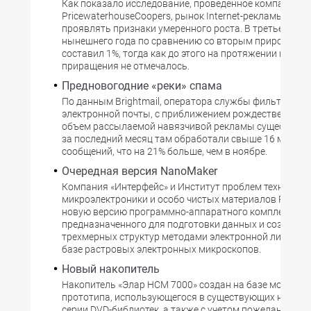
Как показало исследование, проведенное компанией
PricewaterhouseCoopers, рынок Internet-рекламы нача
проявлять признаки умеренного роста. В третьем ква
нынешнего года по сравнению со вторым прирост об
составил 1%, тогда как до этого на протяжении шести
приращения не отмечалось.
Предновогодние «реки» спама
По данным Brightmail, оператора службы фильтрации
электронной почты, с приближением рождественских 
объем рассылаемой навязчивой рекламы существенн
за последний месяц там обработали свыше 16 млрд. 
сообщений, что на 21% больше, чем в ноябре.
Очередная версия NanoMaker
Компания «Интерфейс» и Институт проблем технологи
микроэлектроники и особо чистых материалов РАН п
новую версию программно-аппаратного комплекса N
предназначенного для подготовки данных и создания
трехмерных структур методами электронной литогра
базе растровых электронных микроскопов.
Новый накопитель
Накопитель «Элар НСМ 7000» создан на базе модульн
прототипа, использующегося в существующих накопи
серии DVD-библиотек, а также с учетом пожеланий их