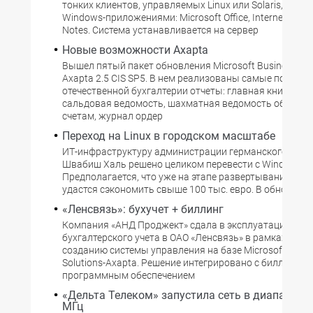
тонких клиентов, управляемых Linux или Solaris, работ
Windows-приложениями: Microsoft Office, Internet Explor
Notes. Система устанавливается на сервер
Новые возможности Axapta
Вышел пятый пакет обновления Microsoft Business Solu
Axapta 2.5 CIS SP5. В нем реализованы самые популя
отечественной бухгалтерии отчеты: главная книга, об
сальдовая ведомость, шахматная ведомость оборото
счетам, журнал ордер
Переход на Linux в городском масштабе
ИТ-инфраструктуру администрации германского горо
Швабиш Халь решено целиком перевести с Windows на 
Предполагается, что уже на этапе развертывания за сч
удастся сэкономить свыше 100 тыс. евро. В обновлен
«Ленсвязь»: бухучет + биллинг
Компания «АНД Проджект» сдала в эксплуатацию под
бухгалтерского учета в ОАО «Ленсвязь» в рамках прое
созданию системы управления на базе Microsoft Busin
Solutions-Axapta. Решение интегрировано с биллинго
программным обеспечением
«Дельта Телеком» запустила сеть в диапазоне
МГц