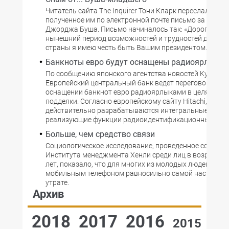
Читатель сайта The Inquirer Тони Кларк переслал в ре
полученное им по электронной почте письмо за подп
Джорджа Буша. Письмо начиналось так: «Дорогой Тон
нынешний период возможностей и трудностей для на
страны я имею честь быть Вашим президентом.
Банкноты евро будут оснащены радиоярлыка
По сообщению японского агентства новостей Kyodo,
Европейский центральный банк ведет переговоры с Hi
оснащении банкнот евро радиоярлыками в целях защ
подделки. Согласно европейскому сайту Hitachi, в ко
действительно разрабатываются интегральные схемы
реализующие функции радиоидентификационных ярл
Больше, чем средство связи
Социологическое исследование, проведенное сотруд
Института менеджмента Хенли среди лиц в возрасте от
лет, показало, что для многих из молодых людей расс
мобильным телефоном равносильно самой настояще
утрате.
Архив
2018
2017
2016
2015