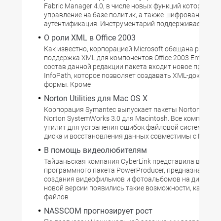
Fabric Manager 4.0, в числе новых функций которого -
управление на базе политик, а также шифрование и
аутентификация. Инструментарий поддерживает стан
О роли XML в Office 2003
Как известно, корпорацией Microsoft обещана расши
поддержка XML для компонентов Office 2003 Enterprise 
состав данной редакции пакета входит новое прилож
InfoPath, которое позволяет создавать XML-документ
формы. Кроме
Norton Utilities для Mac OS X
Корпорация Symantec выпускает пакеты Norton Utilities
Norton SystemWorks 3.0 для Macintosh. Все компонен
утилит для устранения ошибок файловой системы, о
диска и восстановления данных совместимы с Mac OS
В помощь видеолюбителям
Тайваньская компания CyberLink представила версию 
программного пакета PowerProducer, предназначенно
создания видеофильмов и фотоальбомов на дисках CD
новой версии появились такие возможности, как пря
файлов
NASSCOM прогнозирует рост