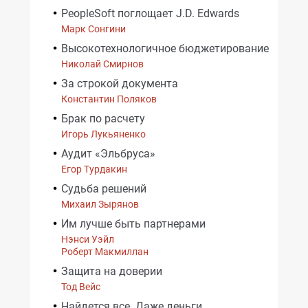
PeopleSoft поглощает J.D. Edwards
Марк Сонгини
Высокотехнологичное бюджетирование
Николай Смирнов
За строкой документа
Константин Поляков
Брак по расчету
Игорь Лукьяненко
Аудит «Эльбруса»
Егор Турдакин
Судьба решений
Михаил Зырянов
Им лучше быть партнерами
Нэнси Уэйл
Роберт Макмиллан
Защита на доверии
Тод Вейс
Найдется все. Даже деньги