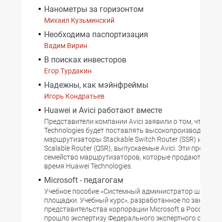
Нанометры за горизонтом
Михаил Кузьминский
Необходима паспортизация
Вадим Вирин
В поисках инвесторов
Егор Турдакин
Надежны, как мэйнфреймы
Игорь Кондратьев
Huawei и Avici работают вместе
Представители компании Avici заявили о том, что Hua
Technologies будет поставлять высокопроизводитель
маршрутизаторы Stackable Switch Router (SSR) и Quarte
Scalable Router (QSR), выпускаемые Avici. Эти продук
семейство маршрутизаторов, которые продаются в н
время Huawei Technologies.
Microsoft - педагогам
Учебное пособие «Системный администратор школьной
площадки. Учебный курс», разработанное по заказу
представительства корпорации Microsoft в России и С
прошло экспертизу Федерального экспертного совета