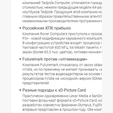
компанией Tadpole Computer, отличается гораздо мен
стоимостью, нежели предыдущие модели 64-разрядн
ноутбуков Tadpole. Продукция этой компании использ
главным образом правительственными агентствами 
независимыми производителями программного обесп
Российских КПК прибыло
Компания Rover Computers приступила к производству
P3+ - новой модификации карманного компьютера Rov
В конфигурацию устройства входят процессор Intel P
тактовой частотой 400 МГц, 64 Мбайт памяти, транс
экран (более 65,5 тыс. цветов), литиево-ионная батаре
Futuremark против «оптимизации»
Компания Futuremark отказалась от своих обвинений 
nVidia, но по-прежнему не желает признавать «законн
результатов тестов видеоадаптеров на основе графич
процессоров nVidia на «исходной» версии 3DMark03. 
представителей
Разные подходы к xD-Picture Card
Практически одновременно Lexar Media и SanDisk нач
поставки флэш-карт формата xD-Picture Card, которы
разработан совместно фирмами Olympus, Fujifilm и Tos
впервые представлен в прошлом году. Обе компании,