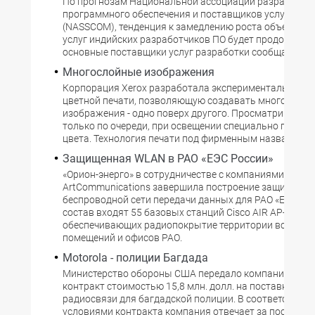
По прогнозам Национальной ассоциации разработчи
программного обеспечения и поставщиков услуг Инд
(NASSCOM), тенденция к замедлению роста объема эк
услуг индийских разработчиков ПО будет продолжатьс
основные поставщики услуг разработки сообщают
Многослойные изображения
Корпорация Xerox разработала экспериментальную т
цветной печати, позволяющую создавать многослой
изображения - одно поверх другого. Просматривать 
только по очереди, при освещении специально подоб
цвета. Технология печати под фирменным названием
Защищенная WLAN в РАО «ЕЭС России»
«Орион-энерго» в сотрудничестве с компаниями ЭЛВИ
ArtCommunications завершила построение защищенн
беспроводной сети передачи данных для РАО «ЕЭС Росс
состав входят 55 базовых станций Cisco AIR AP-1220B
обеспечивающих радиопокрытие территории всех сл
помещений и офисов РАО.
Motorola - полиции Багдада
Министерство обороны США передало компании Moto
контракт стоимостью 15,8 млн. долл. на поставку сис
радиосвязи для багдадской полиции. В соответствии 
условиями контракта компания отвечает за поставку 