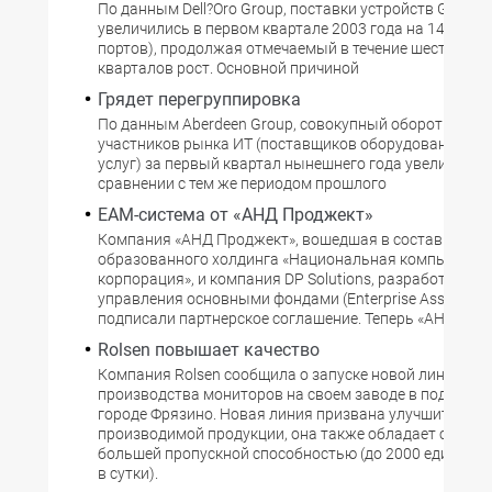
По данным Dell?Oro Group, поставки устройств Gigabit 
увеличились в первом квартале 2003 года на 14% (по 
портов), продолжая отмечаемый в течение шести пос
кварталов рост. Основной причиной
Грядет перегруппировка
По данным Aberdeen Group, совокупный оборот 20 кр
участников рынка ИТ (поставщиков оборудования, ПО
услуг) за первый квартал нынешнего года увеличился
сравнении с тем же периодом прошлого
EAM-система от «АНД Проджект»
Компания «АНД Проджект», вошедшая в состав недав
образованного холдинга «Национальная компьютерн
корпорация», и компания DP Solutions, разработчик с
управления основными фондами (Enterprise Asset Man
подписали партнерское соглашение. Теперь «АНД Про
Rolsen повышает качество
Компания Rolsen сообщила о запуске новой линии
производства мониторов на своем заводе в подмоск
городе Фрязино. Новая линия призвана улучшить кач
производимой продукции, она также обладает сущес
большей пропускной способностью (до 2000 единиц п
в сутки).