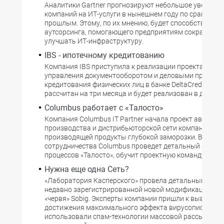
Аналитики Gartner прогнозируют небольшое увеличен
компаний на ИТ-услуги в нынешнем году по сравнению
прошлым. Этому, по их мнению, будет способствовать
аутсорсинга, помогающего предприятиям сокращать 
улучшать ИТ-инфраструктуру.
IBS - ипотечному кредитованию
Компания IBS приступила к реализации проекта авто
управления документооборотом и деловыми процесс
кредитования физических лиц в банке DeltaCredit. Про
рассчитан на три месяца и будет реализован в два эта
Columbus работает с «Талосто»
Компания Columbus IT Partner начала проект автомат
производства и дистрибьюторской сети компании «Та
производящей продукты глубокой заморозки. В рамк
сотрудничества Columbus проведет детальный анализ
процессов «Талосто», обучит проектную команду клие
Нужна еще одна Сеть?
«Лаборатория Касперского» провела детальный анализ
недавно зарегистрированной новой модификации сет
«червя» Sobig. Эксперты компании пришли к выводу, ч
достижения максимального эффекта вирусописатели,
использовали спам-технологии массовой рассылки к