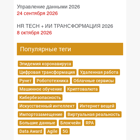
Управление данными 2026
24 сентября 2026
HR TECH + ИИ ТРАНСФОРМАЦИЯ 2026
8 октября 2026
Популярные теги
Эпидемия коронавируса
Цифровая трансформация
Удаленная работа
Рунет
Робототехника
Облачные сервисы
Машинное обучение
Криптовалюта
Кибербезопасность
Искусственный интеллект
Интернет вещей
Импортозамещение
Виртуальная реальность
Большие данные
Блокчейн
RPA
Data Award
Agile
5G