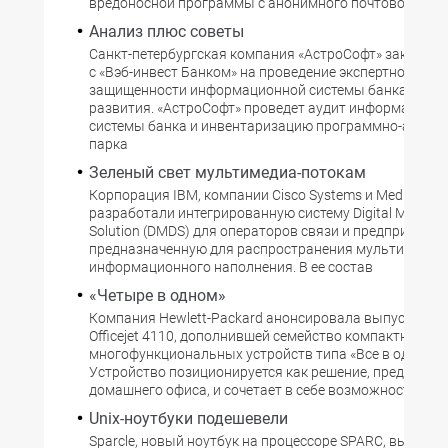
вредоносной программы с анонимного почтового сер
Анализ плюс советы
Санкт-петербургская компания «АстроСофт» заключи
с «Вэб-инвест Банком» на проведение экспертной оцен
защищенности информационной системы банка и перс
развития. «АстроСофт» проведет аудит информацион
системы банка и инвентаризацию программно-аппар
парка
Зеленый свет мультимедиа-потокам
Корпорация IBM, компании Cisco Systems и Media Publi
разработали интегрированную систему Digital Media De
Solution (DMDS) для операторов связи и предприятий,
предназначенную для распространения мультимедий
информационного наполнения. В ее состав
«Четыре в одном»
Компания Hewlett-Packard анонсировала выпуск нов
Officejet 4110, дополнившей семейство компактных
многофункциональных устройств типа «Все в одном».
Устройство позиционируется как решение, предназна
домашнего офиса, и сочетает в себе возможности
Unix-ноутбуки подешевели
Sparcle, новый ноутбук на процессоре SPARC, выпуще