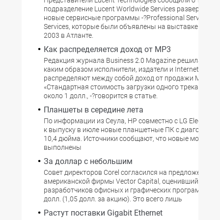
Представители Lucent Technologies сообщили о том, чт
подразделение Lucent Worldwide Services развертывае
новые сервисные программы -?Professional Services и
Services, которые были объявлены на выставке Supe
2003 в Атланте.
Как распределяется доход от MP3
Редакция журнала Business 2.0 Magazine решила выяс
каким образом исполнители, издатели и Internet-мага
распределяют между собой доход от продажи MP3-фа
«Стандартная стоимость загрузки одного трека соста
около 1 долл., -?говорится в статье.
Планшеты в середине лета
По информации из Сеула, HP совместно с LG Electronic
к выпуску в июле новые планшетные ПК с диагональю
10,4 дюйма. Источники сообщают, что новые модели б
выполнены
За доллар с небольшим
Совет директоров Corel согласился на предложение
американской фирмы Vector Capital, оценивший канад
разработчиков офисных и графических программ в 97,
долл. (1,05 долл. за акцию). Это всего лишь
Растут поставки Gigabit Ethernet