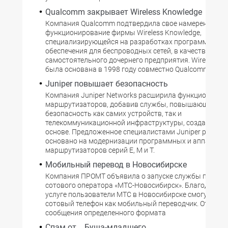
Qualcomm закрывает Wireless Knowledge
Компания Qualcomm подтвердила свое намерение пр
функционирование фирмы Wireless Knowledge,
специализирующейся на разработках программного
обеспечения для беспроводных сетей, в качестве свое
самостоятельного дочернего предприятия. Wireless K
была основана в 1998 году совместно Qualcomm и Micr
Juniper повышает безопасность
Компания Juniper Networks расширила функциональн
маршрутизаторов, добавив службы, повышающие
безопасность как самих устройств, так и
телекоммуникационной инфраструктуры, созданной н
основе. Предложенное специалистами Juniper решение
основано на модернизации программных и аппаратны
маршрутизаторов серий E, M и T.
Мобильный перевод в Новосибирске
Компания ПРОМТ объявила о запуске службы перевод
сотового оператора «МТС-Новосибирск». Благодаря н
услуге пользователи МТС в Новосибирске смогут исп
сотовый телефон как мобильный переводчик. Отправ
сообщения определенного формата
Спам от... Буша-младшего