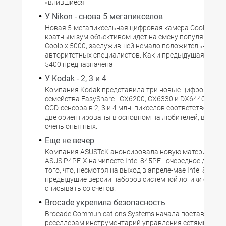
«влившиеся
У Nikon - снова 5 мегапикселов
Новая 5-мегапиксельная цифровая камера Coolpix 5400
кратным зум-объективом идет на смену популярной 
Coolpix 5000, заслужившей немало положительных о
авторитетных специалистов. Как и предыдущая модель
5400 предназначена
У Kodak - 2, 3 и 4
Компания Kodak представила три новые цифровые к
семейства EasyShare - CX6200, CX6330 и DX6440 - с р
CCD-сенсора в 2, 3 и 4 млн. пикселов соответственно.
две ориентированы в основном на любителей, в том ч
очень опытных.
Еще не вечер
Компания ASUSTeK анонсировала новую материнскую
ASUS P4PE-Х на чипсете Intel 845PE - очередное доказ
того, что, несмотря на выход в апреле-мае Intel 865 и 8
предыдущие версии наборов системной логики от Intel
списывать со счетов.
Brocade укрепила безопасность
Brocade Communications Systems начала поставлять
реселлерам инструментарий управления сетями хран