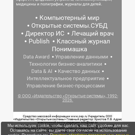
медицины и полиграфии, журналы для детей.
Компьютерный мир
Открытые системы.СУБД
Директор ИС
Лечащий врач
Publish
Классный журнал
Понимашка
Data Award
Управление данными
Технологии бизнес-аналитики
Data & AI
Качество данных
Интеллектуальное предприятие
Управление бизнес-процессами
© ООО «Издательство «Открытые системы», 1992-
2026.
Средство массовой информации www.osp.ru Учредитель: ООО
«Издательство «Открытые системы» Главный редактор: Христов П.В. Адрес
электронной почты редакции: info@osp.ru
Мы используем cookie, чтобы сделать наш сайт удобнее для вас.
Телефон редакции: 7 (499) 703-18-54 Возрастная маркировка: 12+
Свидетельство о регистрации СМИ сетевого издания Эл.№ ФС77-62008 от
Оставаясь на сайте, вы даете свое согласие на использование
05 июня 2015 г. выдано Роскомнадзором.