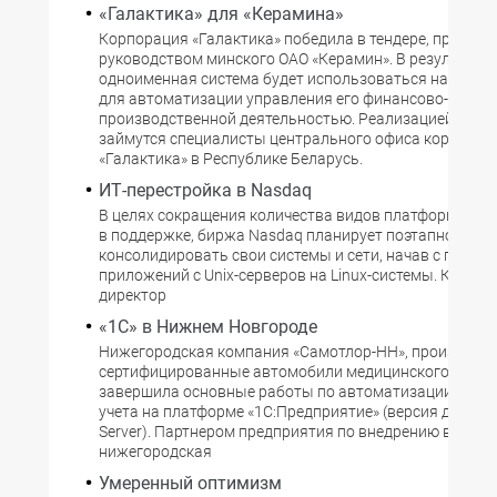
«Галактика» для «Керамина»
Корпорация «Галактика» победила в тендере, провед
руководством минского ОАО «Керамин». В результате
одноименная система будет использоваться на пред
для автоматизации управления его финансово-хозяй
производственной деятельностью. Реализацией этого
займутся специалисты центрального офиса корпорац
«Галактика» в Республике Беларусь.
ИТ-перестройка в Nasdaq
В целях сокращения количества видов платформ, ну
в поддержке, биржа Nasdaq планирует поэтапно
консолидировать свои системы и сети, начав с перено
приложений с Unix-серверов на Linux-системы. Как со
директор
«1С» в Нижнем Новгороде
Нижегородская компания «Самотлор-НН», производя
сертифицированные автомобили медицинского назна
завершила основные работы по автоматизации опер
учета на платформе «1С:Предприятие» (версия для Mic
Server). Партнером предприятия по внедрению высту
нижегородская
Умеренный оптимизм