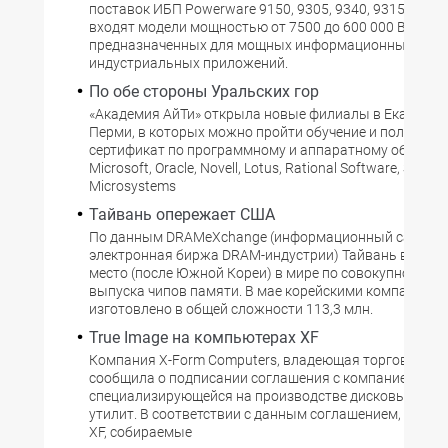
поставок ИБП Powerware 9150, 9305, 9340, 9315 (в эти
входят модели мощностью от 7500 до 600 000 ВА),
предназначенных для мощных информационных сетей
индустриальных приложений.
По обе стороны Уральских гор
«Академия АйТи» открыла новые филиалы в Екатеринб
Перми, в которых можно пройти обучение и получить
сертификат по программному и аппаратному обеспеч
Microsoft, Oracle, Novell, Lotus, Rational Software, Sun
Microsystems
Тайвань опережает США
По данным DRAMeXchange (информационный сайт и
электронная биржа DRAM-индустрии) Тайвань вышел 
место (после Южной Кореи) в мире по совокупному о
выпуска чипов памяти. В мае корейскими компаниям
изготовлено в общей сложности 113,3 млн.
True Image на компьютерах XF
Компания X-Form Computers, владеющая торговой мар
сообщила о подписании соглашения с компанией Acron
специализирующейся на производстве дисковых и си
утилит. В соответствии с данным соглашением, на к
XF, собираемые