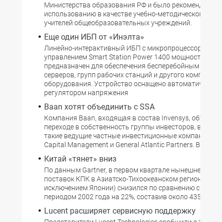
Министерства образования РФ и было рекомендовано
использованию в качестве учебно-методического пос
учителей общеобразовательных учреждений.
Еще один ИБП от «Инэлта»
Линейно-интерактивный ИБП с микропроцессорным
управлением Smart Station Power 1400 мощностью 14
предназначен для обеспечения бесперебойным питан
серверов, групп рабочих станций и другого компьюте
оборудования. Устройство оснащено автоматическим
регулятором напряжения
Baan хотят объединить с SSA
Компания Baan, входящая в состав Invensys, объявил
переходе в собственность группы инвесторов, вклю
такие ведущие частные инвестиционные компании, как
Capital Management и General Atlantic Partners. В течен
Китай «тянет» вниз
По данным Gartner, в первом квартале нынешнего год
поставок КПК в Азиатско-Тихоокеанском регионе (за
исключением Японии) снизился по сравнению с тем ж
периодом 2002 года на 22%, составив около 435 тыс. у
Lucent расширяет сервисную поддержку