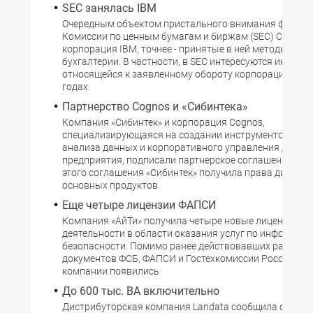
SEC занялась IBM
Очередным объектом пристального внимания федера
Комиссии по ценным бумагам и биржам (SEC) США ст
корпорация IBM, точнее - принятые в ней методы веде
бухгалтерии. В частности, в SEC интересуются информ
относящейся к заявленному обороту корпорации в 20
годах.
Партнерство Cognos и «Сибинтека»
Компания «Сибинтек» и корпорация Cognos,
специализирующаяся на создании инструментов бизн
анализа данных и корпоративного управления деяте
предприятия, подписали партнерское соглашение. По
этого соглашения «Сибинтек» получила права дистриб
основных продуктов
Еще четыре лицензии ФАПСИ
Компания «АйТи» получила четыре новые лицензии на
деятельности в области оказания услуг по информац
безопасности. Помимо ранее действовавших разреш
документов ФСБ, ФАПСИ и Гостехкомиссии России, в 
компании появились
До 600 тыс. ВА включительно
Дистрибуторская компания Landata сообщила о нача