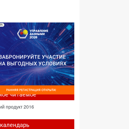
№04,2001
№03,2001
№02,2001
№01,2001
МА
мое читаемое
ий продукт 2016
-календарь