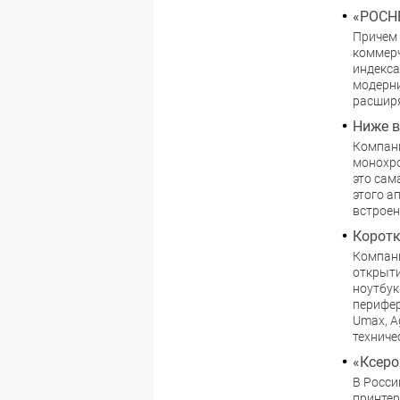
«РОСНЕ
Причем 
коммерч
индекса
модерни
расширя
Ниже в
Компани
монохро
это сам
этого а
встроен
Коротк
Компани
открыти
ноутбук
перифер
Umax, A
техниче
«Ксеро
В Росси
принтеро