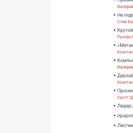
Валери
Не под
Стив Ба
Крутой
Руслан
«Метам
Конста
Компь
Валери
Дерзай
Конста
Просмо
Скотт 
Лидер-
продо
Листин