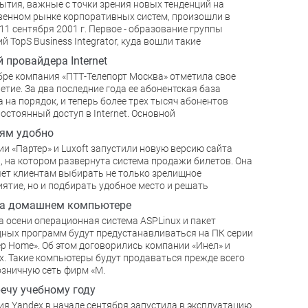
ытия, важные с точки зрения новых тенденций на
венном рынке корпоративных систем, произошли в
11 сентября 2001 г. Первое - образование группы
й TopS Business Integrator, куда вошли такие
 провайдера Internet
бре компания «ПТТ-Телепорт Москва» отметила свое
етие. За два последние года ее абонентская база
 на порядок, и теперь более трех тысяч абонентов
остоянный доступ в Internet. Основной
ям удобно
и «Партер» и Luxoft запустили новую версию сайта
ru, на котором развернута система продажи билетов. Она
ет клиентам выбирать не только зрелищное
ятие, но и подбирать удобное место и решать
на домашнем компьютере
а осени операционная система ASPLinux и пакет
ных программ будут предустанавливаться на ПК серии
р Home». Об этом договорились компании «Инел» и
x. Такие компьютеры будут продаваться прежде всего
озничную сеть фирм «М.
ечу учебному году
я Yandex в начале сентября запустила в эксплуатацию