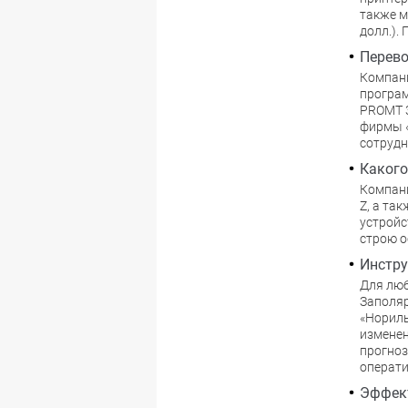
также м
долл.).
Перево
Компани
програм
PROMT 3
фирмы «
сотрудн
Какого
Компани
Z, а та
устройс
строю о
Инстру
Для люб
Заполяр
«Нориль
изменен
прогноз
операти
Эффект