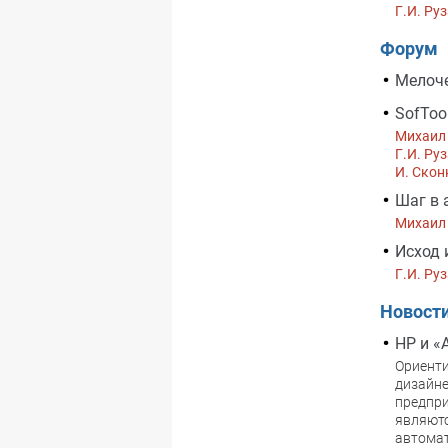
Г.И. Ру
Форум
Мелоче
SofToo
Михаил
Г.И. Ру
И. Скон
Шаг в 
Михаил
Исход и
Г.И. Ру
Новост
HP и «
Ориенти
дизайне
предпри
являют
автомат