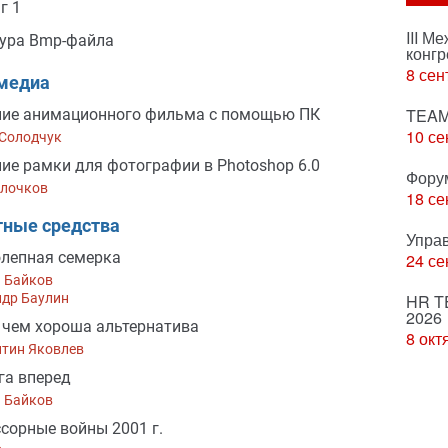
г 1
III М
ура Bmp-файла
конгр
8 сен
медиа
TEAM
ние анимационного фильма с помощью ПК
10 се
 Солодчук
ие рамки для фотографии в Photoshop 6.0
Фору
олочков
18 се
тные средства
Упра
лепная семерка
24 се
 Байков
ндр Баулин
HR T
2026
: чем хороша альтернатива
8 окт
нтин Яковлев
га вперед
 Байков
сорные войны 2001 г.