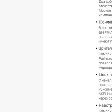
Два соб
отечест
Москве 
компани
Юбилей
В сентя
девятил
выросла
имеют п
Зрител
Компани
Parter.
позволя
меропри
Linux 
С начал
приклад
«Эксиме
ASPLinu
через р
Навстр
Компани