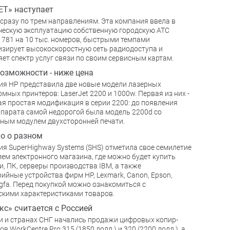
Т» наступает
сразу по трем направлениям. Эта компания ввела в
ескую эксплуатацию собственную городскую АТС
 781 на 10 тыс. номеров, быстрыми темпами
зирует высокоскоростную сеть радиодоступа и
ет спектр услуг связи по своим сервисным картам.
озможности - ниже цена
я НР представила две новые модели лазерных
мных принтеров: LaserJet 2200 и 1000w. Первая из них -
ая простая модификация в серии 2200: до появления
ппарата самой недорогой была модель 2200d со
ным модулем двухсторонней печати.
о о разном
я SuperHighway Systems (SHS) отметила свое семилетие
ем электронного магазина, где можно будет купить
и, ПК, серверы производства IBM, а также
ийные устройства фирм HP, Lexmark, Canon, Epson,
gfa. Перед покупкой можно ознакомиться с
скими характеристиками товаров.
кс» считается с Россией
и и странах СНГ начались продажи цифровых копир-
в WorkCentre Pro 315 (1850 долл.) и 320 (2200 долл.), а