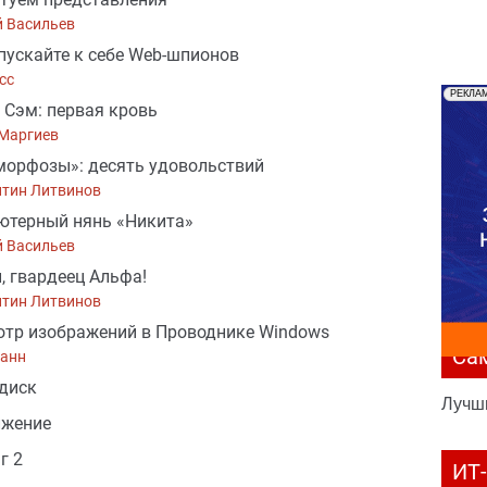
й Васильев
пускайте к себе Web-шпионов
сс
РЕКЛА
 Сэм: первая кровь
 Маргиев
орфозы»: десять удовольствий
нтин Литвинов
ютерный нянь «Никита»
й Васильев
, гвардеец Альфа!
нтин Литвинов
тр изображений в Проводнике Windows
Са
Данн
диск
Лучш
лжение
г 2
ИТ