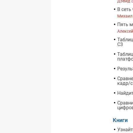
Дэвид 
В сеть 
Михаил
Пять м
Алексей
Таблиц
C3
Таблиц
платф
Резуль
Сравне
кадр/с
Найдит
Сравни
цифро
Книги
Узнайт