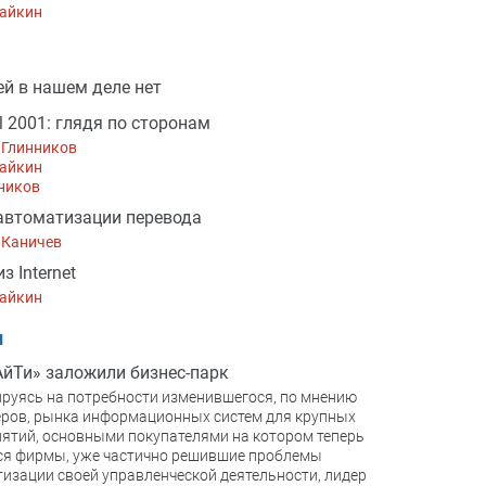
зайкин
й в нашем деле нет
l 2001: глядя по сторонам
 Глинников
зайкин
ников
автоматизации перевода
 Каничев
з Internet
зайкин
и
АйТи» заложили бизнес-парк
руясь на потребности изменившегося, по мнению
ров, рынка информационных систем для крупных
ятий, основными покупателями на котором теперь
ся фирмы, уже частично решившие проблемы
изации своей управленческой деятельности, лидер