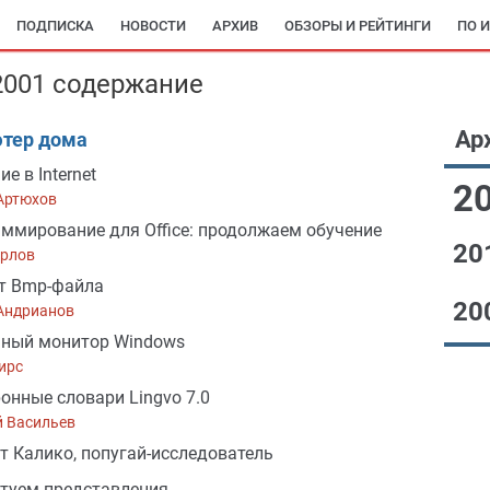
ПОДПИСКА
НОВОСТИ
АРХИВ
ОБЗОРЫ И РЕЙТИНГИ
ПО 
2001 содержание
Ар
тер дома
е в Internet
2
Артюхов
ммирование для Office: продолжаем обучение
20
Орлов
т Bmp-файла
20
Андрианов
мный монитор Windows
ирс
онные словари Lingvo 7.0
й Васильев
т Калико, попугай-исследователь
туем представления