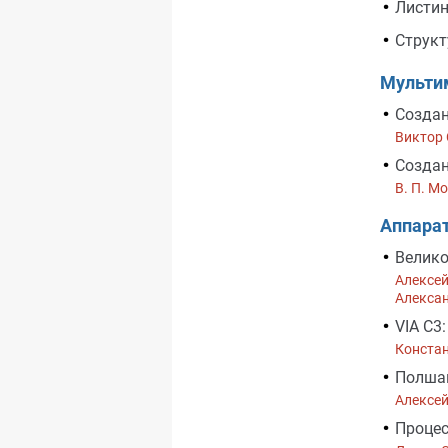
Листин
Структ
Мульти
Созда
Виктор
Создан
В. П. М
Аппара
Велико
Алексей
Алекса
VIA C3
Конста
Полша
Алексей
Процес