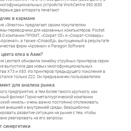
ногофункциональных устройств WorkCentre 390 (630
 Первые два аппарата печатают
дчик в кармане
я «Электон» предлагает своим покупателям
мы-переводчики для карманных компьютеров: Pocket
.0 компании ПРОМТ, «Сократ CE» и «Сократ-Словарь»
Арсенал», а также «СловоЕд», выпущенный в результате
ичества фирм «Арсенал» и Paragon Software.
 цвета елка в Азии?
я Lexmark обновила линейку струйных принтеров серии
кже выпустила два новых многофункциональных
тва Х73 и Х83. Из принтеров предыдущего поколения в
стался только Z22. Он предназначен пользователям
мент для анализа рынка
ого предприятия, а тем более такого крупного, как
ный филиал Горно-металлургической компании
ский никель» очень важно постоянно отслеживать
ия внешней и внутренней среды, безошибочно
ировать развитие ситуации на рынке с тем, чтобы
вно реагировать на его запросы.
 синергетики