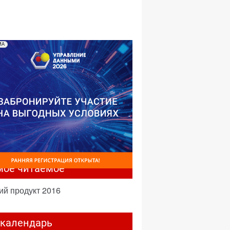
№04,2001
№03,2001
№02,2001
№01,2001
МА
мое читаемое
ий продукт 2016
-календарь