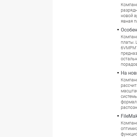
Компани
разрядн
новой ар
явная п
Особен
Компани
платы. 
6VMPM1,
предназ
остальн
порадов
На нов
Компани
рассчит
масштаб
системы
формали
распозн
FileMa
Компани
оптимиз
функцио