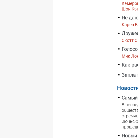
Кэмеро
Шон Кэ
Не даю
Карен 
Дружел
Скотт 
Голосо
Мик Ло
Как ра
Запла
Новост
Самый
В после
обществ
стремящ
июньско
прошедш
Новый 