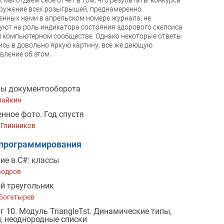
, мы отдаем себе отчет в том, что результаты конкурса
ружение всех розыгрышей, преднамеренно
нных нами в апрельском номере журнала, не
уют на роль индикатора состояния здорового скепсиса
 компьютерном сообществе. Однако некоторые ответы
сь в довольно яркую картину, все же дающую
вление об этом.
мы документооборота
зайкин
нное фото. Год спустя
 Глинников
 программирования
ие в C#: классы
Бодров
й треугольник
 Богатырев
г 10. Модуль TriangleTst. Динамические типы,
, неоднородные списки