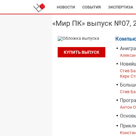
НОВОСТИ
СОБЫТИЯ
ЭКСПЕРТИЗА
«Мир ПК» выпуск №07, 
Компью
Анигра
КУПИТЬ ВЫПУСК
Алекса
Новейш
Стив Ба
Керк Ст
Большо
Стив Ба
Програ
Антон 
Основы
Приклю
Конста