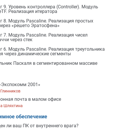
г 9. Уровень контроллера (Controller). Модуль
leTF. Реализация итератора
г 8. Модуль Pascaline. Реализация простых
через «решето Эратосфена»
г 7. Модуль Pascaline. Реализация чисел
ччи через стек
г 6. Модуль Pascaline. Реализация треугольника
я через динамические сегменты
льник Паскаля в сегментированном массиве
-Экспокомм 2001»
 Глинников
онная почта в малом офисе
на Шляхтина
ммное обеспечение
н ли ваш ПК от внутреннего врага?