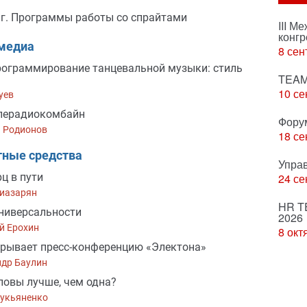
г. Программы работы со спрайтами
III М
конгр
медиа
8 сен
рограммирование танцевальной музыки: стиль
TEAM
10 се
уев
елерадиокомбайн
Фору
й Родионов
18 се
тные средства
Упра
рц в пути
24 се
гиазарян
HR T
ниверсальности
2026
й Ерохин
8 окт
срывает пресс-конференцию «Электона»
ндр Баулин
ловы лучше, чем одна?
Лукьяненко