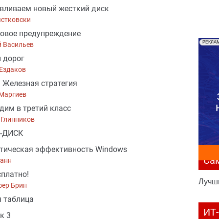
вливаем новый жесткий диск
ястковски
овое предупреждение
РЕКЛА
й Васильев
 дорог
Ездаков
: Железная стратегия
 Маргиев
дим в третий класс
 Глинников
-ДИСК
тическая эффективность Windows
Са
Данн
сплатно!
Лучш
фер Брин
 таблица
ИТ
к 3