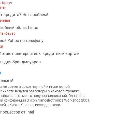
н Крауч
птен
т кредита? Нет проблем!
Бэннан
юбный облик Linux
Спэнбауэр
вой Yahoo по телефону
ки
ботают альтернативы кредитным картам
ты для брандмауэров
и
-самый
днее время в среде научной и инженерной
енности ведутся разговоры о наноэлектронике,
ейся занять место полупроводниковой. Однако на
й конференции Silicon Nanoelectronics Workshop 2001,
ей в Киото, Япония, исследователи
процессор от Intel