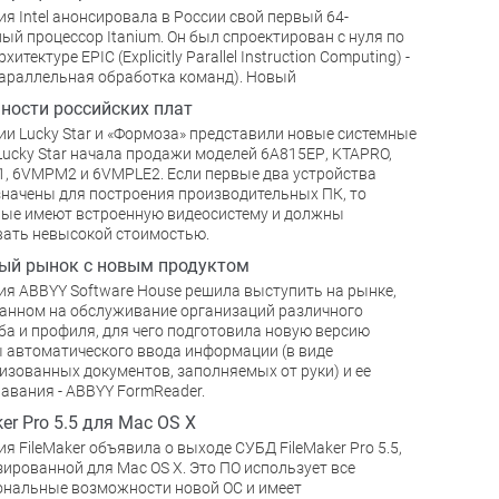
я Intel анонсировала в России свой первый 64-
ый процессор Itanium. Он был спроектирован с нуля по
хитектуре EPIC (Explicitly Parallel Instruction Computing) -
араллельная обработка команд). Новый
ности российских плат
и Lucky Star и «Формоза» представили новые системные
Lucky Star начала продажи моделей 6А815ЕР, KTAPRO,
 6VMPM2 и 6VMPLE2. Если первые два устройства
начены для построения производительных ПК, то
ые имеют встроенную видеосистему и должны
ать невысокой стоимостью.
ый рынок с новым продуктом
я ABBYY Software House решила выступить на рынке,
анном на обслуживание организаций различного
а и профиля, для чего подготовила новую версию
 автоматического ввода информации (в виде
зованных документов, заполняемых от руки) и ее
авания - ABBYY FormReader.
ker Pro 5.5 для Mac OS X
я FileMaker объявила о выходе СУБД FileMaker Pro 5.5,
ированной для Mac OS X. Это ПО использует все
нальные возможности новой ОС и имеет