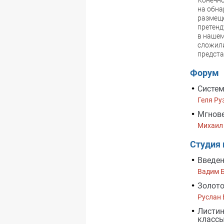
Конечно
на обна
размеще
претенд
в нашем
сложили
предста
Форум
Систе
Геля Ру
Мгнове
Михаил
Студия
Введен
Вадим 
Золото
Руслан
Листин
классы