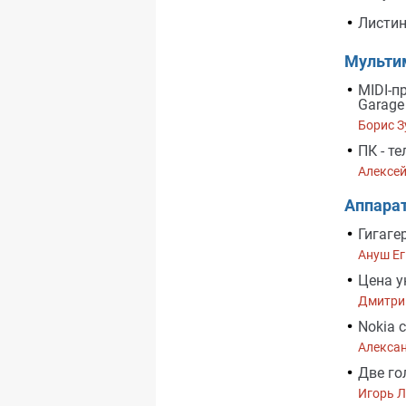
Листин
Мульти
MIDI-п
Garage
Борис З
ПК - т
Алексе
Аппара
Гигаге
Ануш Е
Цена у
Дмитри
Nokia 
Алекса
Две го
Игорь 