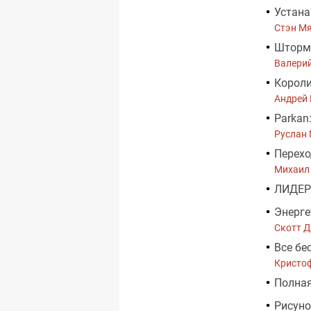
Устана
Стэн М
Шторм
Валери
Короли
Андрей 
Parkan
Руслан
Перехо
Михаил
ЛИДЕР
Энерге
Скотт 
Все бе
Кристо
Полная
Рисуно