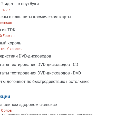
2 идет... в ноутбуки
йнелли
ены в планшеты космические карты
Ивенсон
 из TDK
й Ерохин
ый король
нтин Яковлев
еристики DVD-дисководов
таты тестирования DVD-дисководов - CD
таты тестирования DVD-дисководов - DVD
ты догоняют по быстродействию настольные
акции
ональном здоровом скепсисе
й Орлов