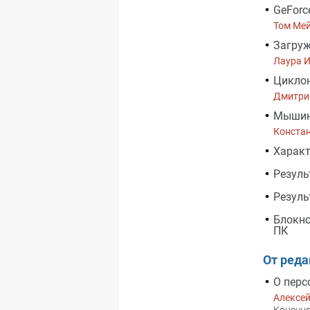
GeForce
Том Ме
Загруж
Лаура 
Циклон
Дмитри
Мышин
Конста
Характ
Резуль
Резуль
Блокно
ПК
От ред
О перс
Алексе