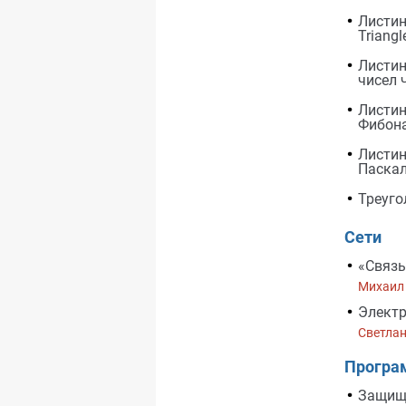
Листин
Triang
Листин
чисел 
Листин
Фибона
Листин
Паскал
Треуго
Сети
«Связь
Михаил
Электр
Светла
Програ
Защище