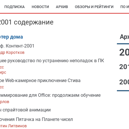
ПОДПИСКА
НОВОСТИ
АРХИВ
ОБЗОРЫ И РЕЙТИНГИ
ПО 
2001 содержание
Ар
тер дома
ф. Контент-2001
2
ндр Коротков
ее руководство по устранению неполадок в ПК
20
сс
ирс
е Web-камерное приключение Стива
20
сс
ммирование для Office: продолжаем обучение
Орлов
 спрайтовой анимации
чения Пятачка на Планете чисел
нтин Литвинов