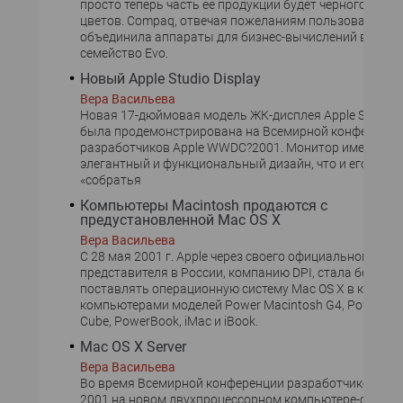
просто теперь часть ее продукции будет черного и сер
цветов. Compaq, отвечая пожеланиям пользователей,
объединила аппараты для бизнес-вычислений в ново
семейство Evo.
Новый Apple Studio Display
Вера Васильева
Новая 17-дюймовая модель ЖК-дисплея Apple Studio D
была продемонстрирована на Всемирной конференци
разработчиков Apple WWDC?2001. Монитор имеет так
элегантный и функциональный дизайн, что и его стар
«собратья
Компьютеры Macintosh продаются с
предустановленной Mac OS X
Вера Васильева
С 28 мая 2001 г. Apple через своего официального
представителя в России, компанию DPI, стала беспла
поставлять операционную систему Mac OS X в комплек
компьютерами моделей Power Macintosh G4, Power Ma
Cube, PowerBook, iMac и iBook.
Mac OS X Server
Вера Васильева
Во время Всемирной конференции разработчиков Ap
2001 на новом двухпроцессорном компьютере-сервер