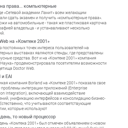
на права... компьютерные
де «Сетевой академии Ланит» всем желающим
али сдать экзамен и получить «компьютерные права».
ожи на автомобильные - такая же пластиковая карточка
рафией владельца - и устанавливают несколько
ий.
 Web на «Комтеке 2001»
з постоянных точек интереса пользователей на
ерных выставках являются стенды, где представлены
усные средства. Вот и на «Комтеке 2001» компания
гНаука» продемонстрировала посетителям возможности
детища Doctor Web.
 и EAI
кая компания Borland на «Комтеке 2001» показала свое
 проблемы интеграции приложений (Enterprise
tion Integration), включающей взаимодействие
ний, унификацию интерфейсов и консолидацию бизнес-
 Естественно, что учитываются соответствующие
гии, которые используют
 день, то новый процессор
день «Комтека 2001» был отмечен объявлением о новом