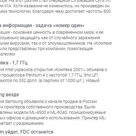
оре. На этот раз им стал очередной С3 (бывший Cyrix III)
и VIA. Хотя название не изменилось, но произведен он
-мкм технологии, благодаря чему достигает частоты 850
 информации - задача «номер один»
ция - основная ценность в современном мире, и ее
рошенько защищать как от случайного заражения
ыми вирусами, так и от злоумышленников. На «Комтеке
ыли представлены три компании, помогающие
вателям
ка - 1,7 ГГц
я Intel украсила открытие «Комтека 2001», объявив о
 процессора Pentium 4 c частотой 1,7 ГГц. Эти ЦП
аются по 352 долл. (в партиях от 1000 шт.). Новый
ng везде
я Samsung объявила о начале продаж в России
х принтеров собственного производства. Были
влены модели ML-4500 и ML-6040, позиционируемые
ых офисов и домашнего использования. Принтер ML-
чатает с разрешением
m уйдет, FDC останется