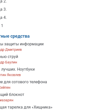
а 2.
а 3.
а 4.
 1
тные средства
мы защиты информации
ндр Дмитриев
нью струй
ндр Баулин
 лучших. Ноутбуки
нтин Яковлев
е для сотового телефона
Кейпен
ящий блокнот
гиазарян
ая тарелка для «Хищника»