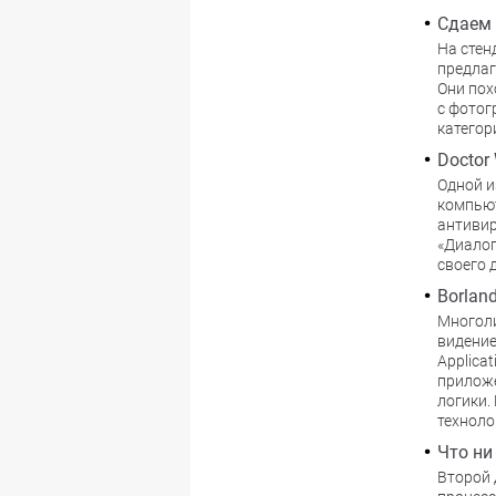
Сдаем 
На стен
предлаг
Они пох
с фотог
категор
Doctor
Одной и
компьют
антивир
«Диало
своего 
Borland
Многоли
видение
Applica
приложе
логики.
техноло
Что ни
Второй 