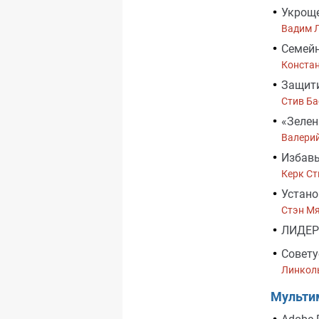
Укроще
Вадим 
Семей
Конста
Защити
Стив Ба
«Зелены
Валери
Избавь
Керк Ст
Устан
Стэн М
ЛИДЕР
Совет
Линкол
Мульти