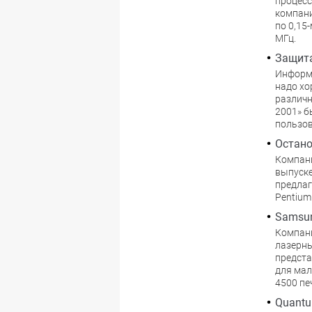
процесс
компани
по 0,15
МГц.
Защита
Информа
надо хо
различн
2001» б
пользо
Останов
Компани
выпуске
предлаг
Рentium
Samsu
Компани
лазерны
предста
для мал
4500 пе
Quantu