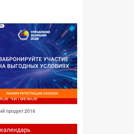
№04,2001
№03,2001
№02,2001
№01,2001
МА
мое читаемое
ий продукт 2016
-календарь