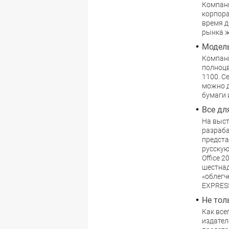
Компани
корпора
время д
рынка ж
Модель
Компани
полноцв
1100. С
можно д
бумаги 
Все дл
На выст
разраба
предста
русскую
Office 
шестнад
«облегч
EXPRES
Не тол
Как все
издател