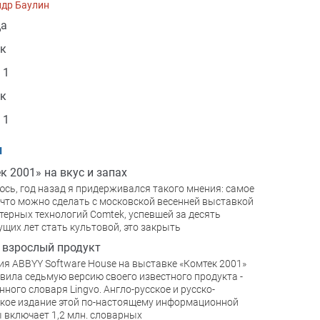
ндр Баулин
ца
ок
 1
ок
 1
и
к 2001» на вкус и запах
сь, год назад я придерживался такого мнения: самое
 что можно сделать с московской весенней выставкой
ерных технологий Comtek, успевшей за десять
щих лет стать культовой, это закрыть
взрослый продукт
я ABBYY Software House на выставке «Комтек 2001»
вила седьмую версию своего известного продукта -
нного словаря Lingvo. Англо-русское и русско-
кое издание этой по-настоящему информационной
 включает 1,2 млн. словарных