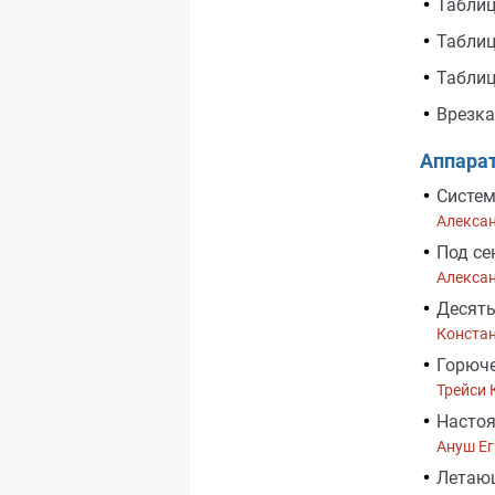
Таблиц
Таблиц
Таблиц
Врезка
Аппара
Систе
Алекса
Под се
Алекса
Десять
Конста
Горюче
Трейси 
Насто
Ануш Е
Летающ