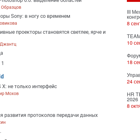
Photoshop 6.0: выделение областей
 Образцов
III М
оры Sony: в ногу со временем
конгр
8 сен
Новикова
ивные проекторы становятся светлее, ярче и
TEAM
10 се
 Джантц
ца
Фору
18 се
 1
Упра
ld
24 се
 X: не только интерфейс
HR T
ир Мохов
2026
8 окт
я развития протоколов передачи данных
хин
.