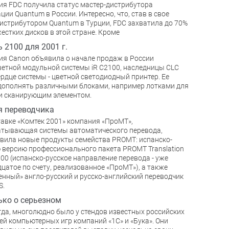
я FDC получила статус мастер-дистрибутора
ции Quantum в России. Интересно, что, став в свое
истрибутором Quantum в Турции, FDC захватила до 70%
естких дисков в этой стране. Кроме
 2100 для 2001 г.
я Canon объявила о начале продаж в России
етной модульной системы iR C2100, наследницы CLC
ердце системы - цветной светодиодный принтер. Ее
ополнять различными блоками, например лотками для
и сканирующим элементом.
я переводчика
авке «Комтек 2001» компания «ПроМТ»,
тывающая системы автоматического перевода,
вила новые продукты семейства PROMT: испанско-
 версию профессионального пакета PROMT Translation
2000 (испанско-русское направление перевода - уже
цатое по счету, реализованное «ПроМТ»), а также
енный» англо-русский и русско-английский переводчик
S.
ько о серьезном
гда, многолюдно было у стендов известных российских
ей компьютерных игр компаний «1С» и «Бука». Они