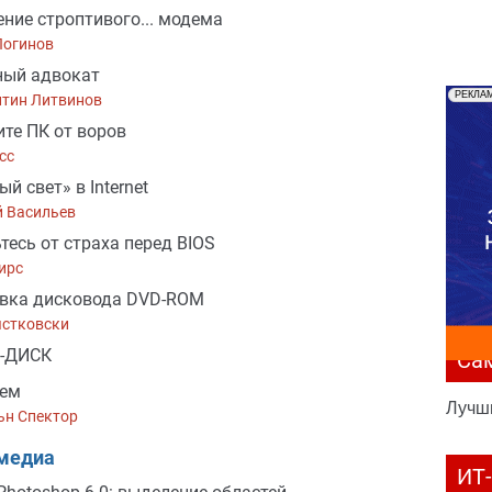
ние строптивого... модема
Логинов
ный адвокат
РЕКЛА
нтин Литвинов
те ПК от воров
сс
й свет» в Internet
й Васильев
тесь от страха перед BIOS
ирс
овка дисковода DVD-ROM
ястковски
-ДИСК
Са
уем
Лучш
ьн Спектор
медиа
ИТ