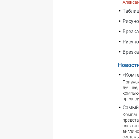
Алекса
Табли
Рисун
Врезка
Рисун
Врезка
Новост
«Комте
Признаю
лучшее,
компьют
предыду
Самый 
Компани
предста
электро
английс
системы