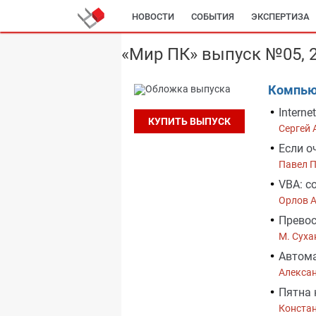
НОВОСТИ
СОБЫТИЯ
ЭКСПЕРТИЗА
«Мир ПК» выпуск №05, 
Компью
Intern
КУПИТЬ ВЫПУСК
Сергей 
Если о
Павел 
VBA: c
Орлов 
Превос
М. Суха
Автома
Алекса
Пятна 
Конста