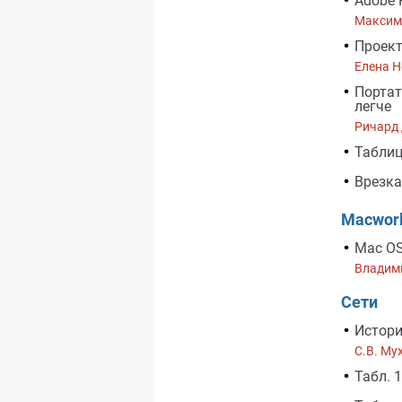
Adobe 
Максим
Проект
Елена 
Портат
легче
Ричард
Табли
Врезка
Macwor
Mac OS
Владим
Сети
Истори
C.В. Му
Табл. 1