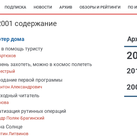
ПОДПИСКА
НОВОСТИ
АРХИВ
ОБЗОРЫ И РЕЙТИНГИ
ПО 
2001 содержание
Ар
тер дома
et в помощь туристу
2
Артюхов
чень захотеть, можно в космос полететь
20
Пестрый
оздание первой программы
20
Антон Александрович
ходный читатель
нова
тизация рутинных операций
ндр Поляк-Брагинский
на Солнце
нтин Литвинов