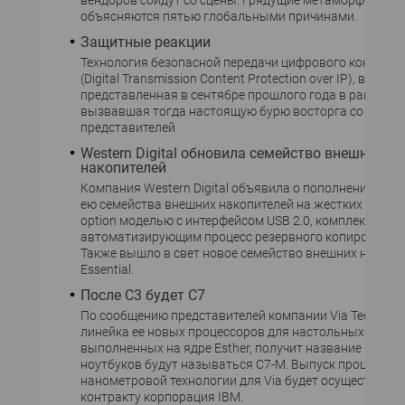
вендоров сойдут со сцены. Грядущие метаморфозы
объясняются пятью глобальными причинами.
Защитные реакции
Технология безопасной передачи цифрового контента
(Digital Transmission Content Protection over IP), впервы
представленная в сентябре прошлого года в рамках ID
вызвавшая тогда настоящую бурю восторга со сторо
представителей
Western Digital обновила семейство внешних
накопителей
Компания Western Digital объявила о пополнении вып
ею семейства внешних накопителей на жестких дисках
option моделью с интерфейсом USB 2.0, комплектуемой
автоматизирующим процесс резервного копирования
Также вышло в свет новое семейство внешних накопи
Essential.
После С3 будет С7
По сообщению представителей компании Via Technolog
линейка ее новых процессоров для настольных систем
выполненных на ядре Esther, получит название С7. Мо
ноутбуков будут называться С7-М. Выпуск процессоро
нанометровой технологии для Via будет осуществлять
контракту корпорация IBM.