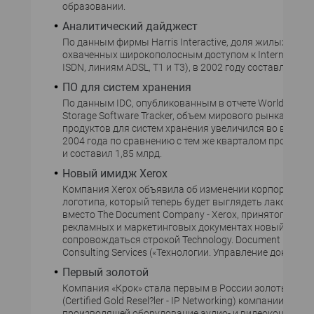
образовании.
Аналитический дайджест
По данным фирмы Harris Interactive, доля жилых дом
охваченных широкополосным доступом к Internet (по 
ISDN, линиям ADSL, T1 и T3), в 2002 году составляла
ПО для систем хранения
По данным IDC, опубликованным в отчете Worldwide Qu
Storage Software Tracker, объем мирового рынка про
продуктов для систем хранения увеличился во втором
2004 года по сравнению с тем же кварталом прошлого
и составил 1,85 млрд.
Новый имидж Xerox
Компания Xerox объявила об изменении корпоративн
логотипа, который теперь будет выглядеть лаконично -
вместо The Document Company - Xerox, принятого в 199
рекламных и маркетинговых документах новый логот
сопровождаться строкой Technology. Document Manag
Consulting Services («Технологии. Управление докумен
Первый золотой
Компания «Крок» стала первым в России золотым па
(Certified Gold Resel?ler - IP Networking) компании Polyc
производящей оборудование аудио- и видеоконференц