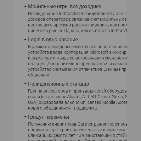
Мобильные игры все доходнее
Исследования In-Stat/MDR свидетельствуют о грядущ
доходов операторов связи за счет мобильных игр, ко
настоящего времени рассматривались как приложен
нишевого рынка. Однако, как считают в In-Stat/MDR, к
Login в одно касание
В рамках очередного ежегодного обновления ассорти
устройств ввода корпорация Microsoft анонсировала
клавиатуру и мышь со встроенными сканерами отпеч
пальцев. Дополнительно предлагается и самостоятел
устройство считывания отпечатков. Данные продукты
объясняют
Нелицензионный стандарт
Группа операторов и производителей оборудования 
связи (в том числе Alcatel, ATT, BT Group, Nokia, Siemens
USA) образовала альянс Unlicensed Mobile Access (UMA
нового объединения - поддержка
Грядут перемены
По мнению аналитиков Gartner, рынок полупроводни
продуктов претерпит значительные изменения: в тече
ближайших десяти лет 40% работающих в этой отрасл