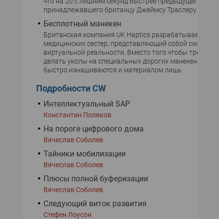
что на 20 с лишним секунд быстрее предыдущего реко
принадлежавшего британцу Джеймсу Траслеру.
Бесплотный манекен
Британская компания UK Haptics разрабатывает тре
медицинских сестер, представляющий собой систему
виртуальной реальности. Вместо того чтобы трениро
делать уколы на специальных дорогих манекенах, ко
быстро изнашиваются и материалом лишь
Подробности CW
Интеллектуальный SAP
Константин Поляков
На пороге цифрового дома
Вячеслав Соболев
Тайники мобилизации
Вячеслав Соболев
Плюсы полной буферизации
Вячеслав Соболев
Следующий виток развития
Стефен Лоусон