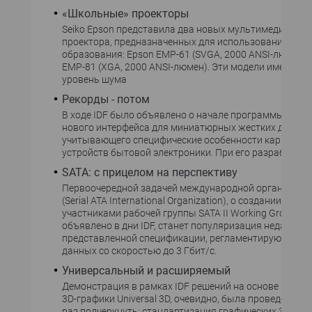
«Школьные» проекторы
Seiko Epson представила два новых мультимедийных
проектора, предназначенных для использования в сф
образования: Epson EMP-61 (SVGA, 2000 ANSI-люмен) 
EMP-81 (XGA, 2000 ANSI-люмен). Эти модели имеют ни
уровень шума
Рекорды - потом
В ходе IDF было объявлено о начале программы по р
нового интерфейса для миниатюрных жестких дисков,
учитывающего специфические особенности карманны
устройств бытовой электроники. При его разработке,
SATA: с прицелом на перспективу
Первоочередной задачей международной организации
(Serial ATA International Organization), о создании кото
участниками рабочей группы SATA II Working Group б
объявлено в дни IDF, станет популяризация недавно
представленной спецификации, регламентирующей п
данных со скоростью до 3 Гбит/с.
Универсальный и расширяемый
Демонстрация в рамках IDF решений на основе новог
3D-графики Universal 3D, очевидно, была проведена с 
раз подчеркнуть: стандартизация графических 3D-мод