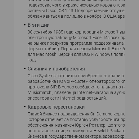
подозреваемого в краже исходных кодов операционн
системы Cisco IOS 12.3. Подозреваемый отпущен под з
обязан явиться в полицию в ноябре. В США арестова
В эти дни
30 сентября 1985 года корпорация Microsoft выпусти
электронную таблицу Microsoft Excel. Из всех предст
на рынке продуктов программа поддерживала самый
формат таблиц. Первая версия Microsoft Excel была 
для Macintosh. Версии для DOS и Windows появились в
году.
Слияния и приобретения
Cisco Systems готовится приобрести компанию Dynamic
разработчика ПО VoIP-систем операторского класса н
протокола SIP. В Yahoo сообщают о планах по покупк
Musicmatch , владельца Internet-магазина аудиофайло
оператора сети Internet-радиостанций.
Кадровые перестановки
Главой бизнес-подразделения On Demand корпорации O
которое отвечает за поставку услуг хостинга програ
обеспечения, назначен Юрген Роттлер , до этого зани
пост старшего вице-президента Hewlett-Packard по в
бизнеса в государственном секторе, здравоохранении