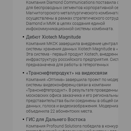
Компания Diamond Communications поставила обору
для беспроводных сегментов корпоративной сети
Магнитогорского металлургического комбината. Пос
осуществлены в рамках стратегического сотрудничес
Diamond и ММК в целях создания единой
инфокоммуникационной системы комбината.
Дебют Xiotech Magnitude
Компания МКСК завершила внедрение централизова
системы хранения данных Xiotech Magnitude в «Моска
Эта система - первый продукт Xiotech, внедренный в И
инфраструктуру российского предприятия. Система M
предназначена для работы в гетерогенных
«Транснефтепродукт» на видеосвязи
Компания «Оптима» завершила проект по модерниза
системы видеоконференц-связи в компании
«Транснефтепродукт». В результате проведенных рабо
московских офиса заказчика и его региональные
представительства были соединены в общей системо
данных, голоса и видеоизображения. Модернизирова
объединила 22 абонентских места.
ГИС для Дальнего Востока
Компания Profound Solutions победила в конкурсе на 