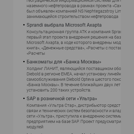
географической информационной системы для строит
наземного нефтепровода в рамках проекта «Сахалин-1
был объявлен компанией NS Nephtegazstroy Limited,
занимающейся строительством нефтепровода
Sprandi выбрала Microsoft Axapta
Консультационная группа АТК и компания Sprandi за
первый этап проекта внедрения решения на базе сис
Microsoft Axapta, в ходе которого внедрены модули «
книга», «Денежные средства», «Расчеты с поставщика
«Расчеты
Банкоматы для «Банка Москвы»
Холдинг ЛАНИТ, являющийся поставщиком оборудов
Diebold в регионе EMEA, начал установку линейки тер
самообслуживания Diebold Opteva шестого поколения
«Банка Москвы». В течение ближайших двух лет плани
установить 200 таких устройств.
SAP в розничной сети «Ультра»
Компания «Ультра Стар», дистрибьютор средств моб
связи и технических систем безопасности и владелец 
сети «Ультра», приступила к внедрению системы упра
предприятием на базе SAP. Проект предусматривает 
модулей