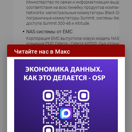
Министерство по связи и информатизации выдало се
соответствия на всю линейку продуктов компании Ext
Networks: магистральные коммутаторы Black Diamond, 
пограничные коммутаторы Summit, системы беспров
доступа Summit 300-48 и Altitude.
NAS-системы от EMC
Корпорация EMC выпустила новую модель NAS-систем
хранения EMC Celerra - Celerra NS500. Она отличается
улучшенными возможностями обмена информацией 
Читайте нас в Макс
протоколу iSCSI и повышенной функциональностью у
данными. Celerra NS500 поставляется как в интегрир
конфигурации, так и в конфигурации шлюза.
Новое семейство 3Com
Компания 3Com представила семейство универсальн
коммутаторов, BaseLine Plus, которые призваны выве
неуправляемые локальные сети, широко распростра
среди предприятий малого и среднего бизнеса, на но
уровень, характерный для сетей больших предприятий
Grid для Европы
Европейская комиссия выделяет 52 млн. евро для ре
12 исследовательских проектов в области grid-вычисл
территории 25 стран. Основной целью этих проектов 