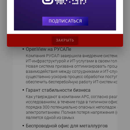
«вывод grid-технологий из стен лабораторий и исполь
Выбор в пользу модернизации
Компания «АНД Проджект» сдала в промышленную
эксплуатацию две подсистемы Государственной
автоматизированной системы «Выборы» - «Интернет-п
«Информационно-справочную подсистему ЦИК России
Заказчиком системы является Федеральный центр
ЗАКРЫТЬ
информатизации при ЦИК России, а головным
OpenView на РУСАЛе
Компания РУСАЛ завершила внедрение системы упра
ИТ-инфраструктурой и ИТ-услугами в своем головном 
Новая система призвана оптимизировать процесс
взаимодействия между сотрудниками и ИТ-службой,
существенно ускорив процесс обработки поступающих
обеспечить бесперебойную работу ИТ-систем компани
Гарант стабильности бизнеса
Как утверждают в компании APC, согласно различны
исследованиям, в течение года в типичном офисе про
порядка 300 потенциально опасных неполадок c
электропитанием. Полная потеря напряжения (котора
является одной из самых
Беспроводной офис для металлургов