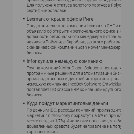
Для получения статуса золотого партнера Polycom «К
сертифицировалась
Lexmark открыла офис в Риге
Представительство компании Lexmark в СНГ и страна
объявило об открытии регионального офиса в Риге. Н
должность регионального менеджера в странах Балт
назначен Раймондс Скрабанс, до этого работавший в
скандинавской компании Scan Power менеджером по
бизнеса.
Infor купила немецкую компанию
Группа компаний Infor Global Solutions, поставляющая
программные решения для автоматизации бизнеса
производственных и дистрибьюторских отраслей, пр
немецкую компанию IncoDev Software-Entwicklung. Inc
поставляет ПО класса ERP компаниям крупного и сре
бизнеса
Куда пойдут маркетинговые деньги
По данным IDC, расходы компаний-производителей н
маркетинг в этом году возрастут на 6% (в прошлом го
место спад на 1,7%). Аналитики полагают, что больша
добавленных средств будет направлена на популяри
торговых марок.