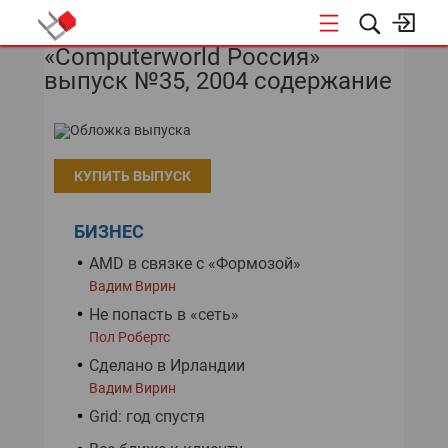
«Computerworld Россия»
НОВОСТИ
выпуск №35, 2004 содержание
КУПИТЬ ВЫПУСК
БИЗНЕС
AMD в связке с «Формозой»
Вадим Вирин
Не попасть в «сеть»
Пол Робертс
Сделано в Ирландии
Вадим Вирин
Grid: год спустя