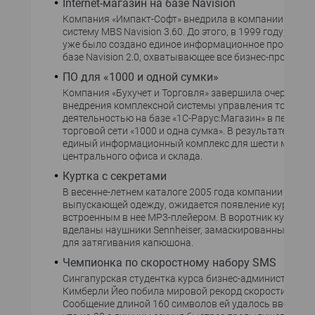
Internet-магазин на базе Navision
Компания «Импакт-Софт» внедрила в компании «Камп
систему MBS Navision 3.60. До этого, в 1999 году, в «К
уже было создано единое информационное пространс
базе Navision 2.0, охватывающее все бизнес-процессы
ПО для «1000 и одной сумки»
Компания «Бухучет и Торговля» завершила очередной
внедрения комплексной системы управления торгово
деятельностью на базе «1С-Рарус:Магазин» в петербу
торговой сети «1000 и одна сумка». В результате прое
единый информационный комплекс для шести магази
центрального офиса и склада.
Куртка с секретами
В весенне-летнем каталоге 2005 года компании Rosner
выпускающей одежду, ожидается появление куртки со
встроенным в нее MP3-плейером. В воротник куртки б
вделаны наушники Sennheiser, замаскированные под 
для затягивания капюшона.
Чемпионка по скоростному набору SMS
Сингапурская студентка курса бизнес-администриро
Кимберли Йео побила мировой рекорд скорости набо
Сообщение длиной 160 символов ей удалось ввести за 