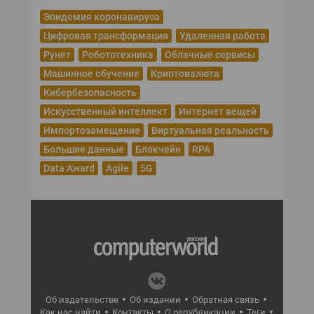
Эпидемия коронавируса
Цифровая трансформация
Удаленная работа
Рунет
Робототехника
Облачные сервисы
Машинное обучение
Криптовалюта
Кибербезопасность
Искусственный интеллект
Интернет вещей
Импортозамещение
Виртуальная реальность
Большие данные
Блокчейн
RPA
Data Award
Agile
5G
Об издательстве
Об издании
Обратная связь
Как нас найти
Контакты
О републикации
Теги