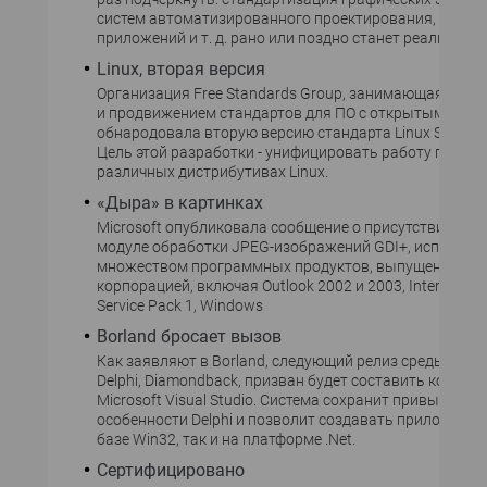
систем автоматизированного проектирования, Web-
приложений и т. д. рано или поздно станет реальност
Linux, вторая версия
Организация Free Standards Group, занимающаяся ра
и продвижением стандартов для ПО с открытыми код
обнародовала вторую версию стандарта Linux Standar
Цель этой разработки - унифицировать работу прило
различных дистрибутивах Linux.
«Дыра» в картинках
Microsoft опубликовала сообщение о присутствии оши
модуле обработки JPEG-изображений GDI+, использу
множеством программных продуктов, выпущенных
корпорацией, включая Outlook 2002 и 2003, Internet Exp
Service Pack 1, Windows
Borland бросает вызов
Как заявляют в Borland, следующий релиз среды разр
Delphi, Diamondback, призван будет составить конкур
Microsoft Visual Studio. Система сохранит привычные
особенности Delphi и позволит создавать приложения
базе Win32, так и на платформе .Net.
Сертифицировано