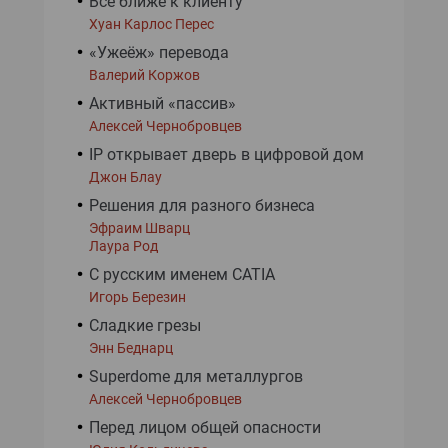
Все ближе к клиенту
Хуан Карлос Перес
«Ужеёж» перевода
Валерий Коржов
Активный «пассив»
Алексей Чернобровцев
IP открывает дверь в цифровой дом
Джон Блау
Решения для разного бизнеса
Эфраим Шварц
Лаура Род
C русским именем CATIA
Игорь Березин
Сладкие грезы
Энн Беднарц
Superdome для металлургов
Алексей Чернобровцев
Перед лицом общей опасности