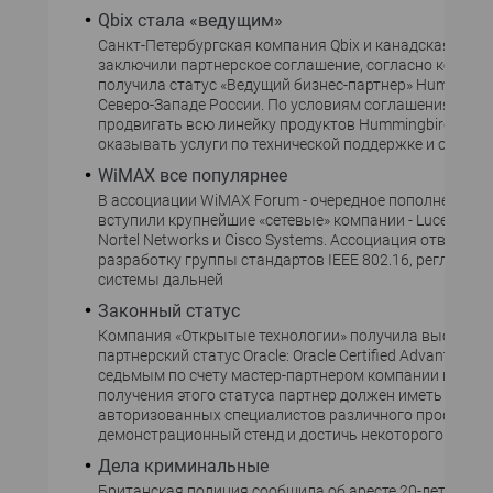
Qbix стала «ведущим»
Санкт-Петербургская компания Qbix и канадская Humm
заключили партнерское соглашение, согласно котором
получила статус «Ведущий бизнес-партнер» Hummingbi
Северо-Западе России. По условиям соглашения Qbix 
продвигать всю линейку продуктов Hummingbird в Рос
оказывать услуги по технической поддержке и обучен
WiMAX все популярнее
В ассоциации WiMAX Forum - очередное пополнение. В
вступили крупнейшие «сетевые» компании - Lucent Tech
Nortel Networks и Cisco Systems. Ассоциация отвечает 
разработку группы стандартов IEEE 802.16, регламе
системы дальней
Законный статус
Компания «Открытые технологии» получила высший
партнерский статус Oracle: Oracle Certified Advantage Pa
седьмым по счету мастер-партнером компании в СНГ.
получения этого статуса партнер должен иметь
авторизованных специалистов различного профиля,
демонстрационный стенд и достичь некоторого объем
Дела криминальные
Британская полиция сообщила об аресте 20-летнего