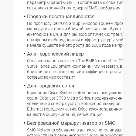
параметры работы ИБП и оповещать о событиях по л
сети, электронной почте, через SMS-сообщения, пейдже
Продажи восстанавливаются
По прогнозу Dell?Oro Group, мировой объем продаж
маршрутизаторов в ближайшие пять лет будет возра
ежегодно на 6%, а для рынков оптических транспортн
платформ и оборудования инфраструктуры мобильны
начала существенного роста до 2005 года не предвиди
Axis - европейский лидер
Согласно данным отчета The EMEA market for CCTV an
Surveillance Equipment компании IMS Research, в течен
ближайших лет ежегодный коэффициент роста в сегм
сетевых камер составит
Для городских сетей
Компания Cisco Systems объявила о выпуске коммут
серии Catalyst 3750 Metro Series, предназначенных для
увеличения спектра услуг сервис-провайдеров в осно
Ethernet городских сетях. Обеспечение заданного уро
качества обслуживания, сегментация
Беспроводной маршрутизатор от SMC
SMC Networks объявила о выпуске пополнившего сер
устройств Barricade беспроводного широкополосного