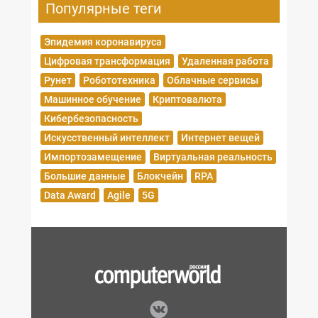
Популярные теги
Эпидемия коронавируса
Цифровая трансформация
Удаленная работа
Рунет
Робототехника
Облачные сервисы
Машинное обучение
Криптовалюта
Кибербезопасность
Искусственный интеллект
Интернет вещей
Импортозамещение
Виртуальная реальность
Большие данные
Блокчейн
RPA
Data Award
Agile
5G