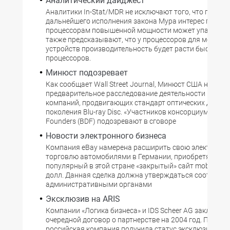
Аналитический дайджест
Аналитики In-Stat/MDR не исключают того, что по мер
дальнейшего исполнения закона Мура интерес потреб
процессорам повышенной мощности может упасть; в
также предсказывают, что у процессоров для мобиль
устройств производительность будет расти быстрее, ч
процессоров.
Минюст подозревает
Как сообщает Wall Street Journal, Минюст США начал
предварительное расследование деятельности групп
компаний, продвигающих стандарт оптических дисков
поколения Blu-ray Disc. «Участников консорциума Blu-r
Founders (BDF) подозревают в сговоре
Новости электронного бизнеса
Компания eBay намерена расширить свою электронн
торговлю автомобилями в Германии, приобретя наиб
популярный в этой стране «закрытый» сайт mobile.de з
долл. Данная сделка должна утверждаться соответс
административными органами
Эксклюзив на ARIS
Компании «Логика бизнеса» и IDS Scheer AG заключил
очередной договор о партнерстве на 2004 год. По нем
российская компания получила статус эксклюзивного