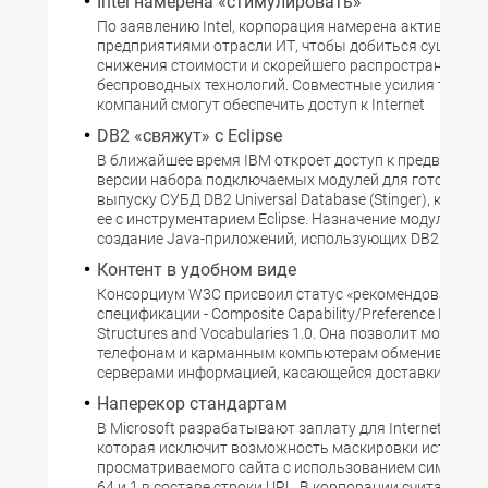
Intel намерена «стимулировать»
По заявлению Intel, корпорация намерена активно раб
предприятиями отрасли ИТ, чтобы добиться существ
снижения стоимости и скорейшего распространения
беспроводных технологий. Совместные усилия технол
компаний смогут обеспечить доступ к Internet
DB2 «свяжут» с Eclipse
В ближайшее время IBM откроет доступ к предварите
версии набора подключаемых модулей для готовящей
выпуску СУБД DB2 Universal Database (Stinger), котор
ее с инструментарием Eclipse. Назначение модулей - у
создание Java-приложений, использующих DB2.
Контент в удобном виде
Консорциум W3C присвоил статус «рекомендованная»
спецификации - Composite Capability/Preference Profiles
Structures and Vocabularies 1.0. Она позволит мобиль
телефонам и карманным компьютерам обмениваться 
серверами информацией, касающейся доставки соде
Наперекор стандартам
В Microsoft разрабатывают заплату для Internet Explor
которая исключит возможность маскировки истинног
просматриваемого сайта с использованием символов
64 и 1 в составе строки URL. В корпорации считают