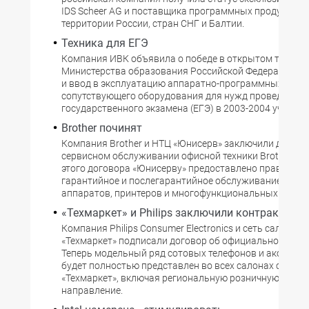
IDS Scheer AG и поставщика программных продуктов A
территории России, стран СНГ и Балтии.
Техника для ЕГЭ
Компания ИВК объявила о победе в открытом тендер
Министерства образования Российской Федерации на
и ввод в эксплуатацию аппаратно-программных средс
сопутствующего оборудования для нужд проведения 
государственного экзамена (ЕГЭ) в 2003-2004 учебном
Brother починят
Компания Brother и НТЦ «Юнисерв» заключили догово
сервисном обслуживании офисной техники Brother. В 
этого договора «Юнисерву» предоставлено право осу
гарантийное и послегарантийное обслуживание фак
аппаратов, принтеров и многофункциональных
«Техмаркет» и Philips заключили контракт
Компания Philips Consumer Electronics и сеть салонов 
«Техмаркет» подписали договор об официальном парт
Теперь модельный ряд сотовых телефонов и аксессуар
будет полностью представлен во всех салонах связи
«Техмаркет», включая региональную розничную сеть и
направление.