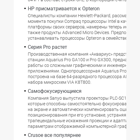
HP присматривается к Opteron
Специалисты компании Hewlett-Packard, рассматрива
момента покупки Compaq процессоры Intel в качестве
платформы своих серверов, намерены теперь исполь
также продукты Advanced Micro Devices. Предполагает
устанавливать процессоры Opteron в семействе
Серия Pro растет
Производственная компания «Аквариус» представила
станции Aquarius Pro GA100 и Pro GX300, предназнач
работы со сложными графическими и инженерными
приложениями. Однопроцессорная Aquarius Pro GA10
построена на базе 64-разрядного процессора AMD Athl
набора микросхем VIA K8T800.
Самофокусирующиеся
Компания Sanyo выпустила проекторы PLC-SC10 и PL
которые способны самостоятельно фокусировать из
на экране и автоматически компенсировать ошибки
позиционирования при его установке, устраняя
трапецеидальные искажения проекции и адаптируясь
параметрам отображаемой компьютерной графики.
Crusoe все популярнее