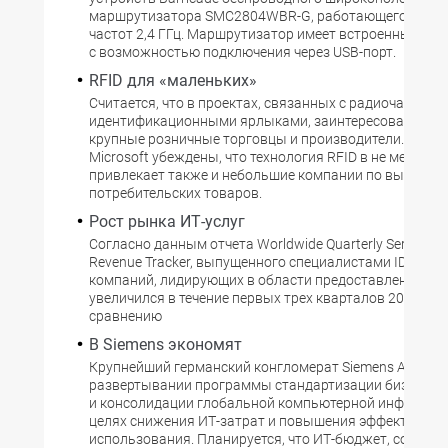
маршрутизатора SMC2804WBR-G, работающего в диа
частот 2,4 ГГц. Маршрутизатор имеет встроенный сер
с возможностью подключения через USB-порт.
RFID для «маленьких»
Считается, что в проектах, связанных с радиочастот
идентификационными ярлыками, заинтересованы ли
крупные розничные торговцы и производители. Однак
Microsoft убеждены, что технология RFID в не меньшей
привлекает также и небольшие компании по выпуску 
потребительских товаров.
Рост рынка ИТ-услуг
Согласно данным отчета Worldwide Quarterly Services 
Revenue Tracker, выпущенного специалистами IDC, биз
компаний, лидирующих в области предоставления ИТ-
увеличился в течение первых трех кварталов 2003 год
сравнению
В Siemens экономят
Крупнейший германский конгломерат Siemens AG объ
развертывании программы стандартизации бизнес-п
и консолидации глобальной компьютерной инфрастру
целях снижения ИТ-затрат и повышения эффективнос
использования. Планируется, что ИТ-бюджет, состав