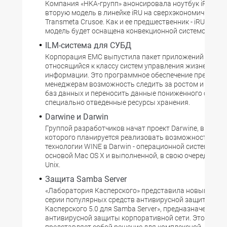
Компания «НКА-групп» анонсировала ноутбук iRU Stilo 
вторую модель в линейке iRU на сверхэкономичном п
Transmeta Crusoe. Как и ее предшественник - iRU Stilo 
модель будет оснащена конвекционной системой
ILM-система для СУБД
Корпорация EMC выпустила пакет приложений Databa
относящийся к классу систем управления жизненным
информации. Это программное обеспечение предоста
менеджерам возможность следить за ростом и испо
баз данных и переносить данные пониженного спроса
специально отведенные ресурсы хранения.
Darwine и Darwin
Группой разработчиков начат проект Darwine, в рамка
которого планируется реализовать возможность исп
технологии WINE в Darwin - операционной системе, я
основой Mac OS X и выполненной, в свою очередь, на 
Unix.
Защита Samba Server
«Лаборатория Касперского» представила новый прод
серии популярных средств антивирусной защиты - «А
Касперского 5.0 для Samba Server», предназначенный 
антивирусной защиты корпоративной сети. Это ПО