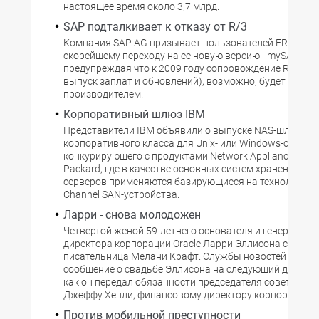
настоящее время около 3,7 млрд.
SAP подталкивает к отказу от R/3
Компания SAP AG призывает пользователей ERP-сист
скорейшему переходу на ее новую версию - mySAP ERP
предупреждая что к 2009 году сопровождение R/3 (в
выпуск заплат и обновлений), возможно, будет прек
производителем.
Корпоративный шлюз IBM
Представители IBM объявили о выпуске NAS-шлюза
корпоративного класса для Unix- или Windows-серверо
конкурирующего с продуктами Network Appliance, EMC 
Packard, где в качестве основных систем хранения ф
серверов применяются базирующиеся на технологии F
Channel SAN-устройства.
Ларри - снова молодожен
Четвертой женой 59-летнего основателя и генерально
директора корпорации Oracle Ларри Эллисона стала 3
писательница Мелани Крафт. Службы новостей опубл
сообщение о свадьбе Эллисона на следующий день пос
как он передал обязанности председателя совета дир
Джеффу Хенли, финансовому директору корпорации.
Против мобильной преступности