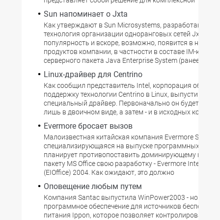
представляет собой решение для комплексной
Sun напоминает о Jxta
Как утверждают в Sun Microsystems, разработанная е
технология организации одноранговых сетей Jxta на
популярность и вскоре, возможно, появится в некото
продуктов компании, в частности в составе IM-компо
серверного пакета Java Enterprise System (ранее Sun O
Linux-драйвер для Centrino
Как сообщил представитель Intel, корпорация обеспеч
поддержку технологии Centrino в Linux, выпустив для 
специальный драйвер. Первоначально он будет пост
лишь в двоичном виде, а затем - и в исходных кодах
Evermore бросает вызов
Малоизвестная китайская компания Evermore Softwar
специализирующаяся на выпуске программных проду
планирует противопоставить доминирующему во все
пакету MS Office свою разработку - Evermore Integrated 
(EIOffice) 2004. Как ожидают, это должно
Оповещение любым путем
Компания Santac выпустила WinPower2003 - новое
программное обеспечение для источников бесперебо
питания Ippon, которое позволяет контролировать вс