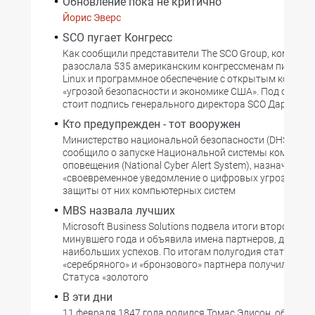
Обновление пока не критично
Йорис Эверс
SCO пугает Конгресс
Как сообщили представители The SCO Group, компани
разослала 535 американским конгрессменам письмо,
Linux и программное обеспечение с открытым кодом 
«угрозой безопасности и экономике США». Под обращ
стоит подпись генерального директора SCO Дарла Ма
Кто предупрежден - тот вооружен
Министерство национальной безопасности (DHS) СШ
сообщило о запуске Национальной системы компьют
оповещения (National Cyber Alert System), назначение к
«своевременное уведомление о цифровых угрозах и м
защиты от них компьютерных систем
MBS назвала лучших
Microsoft Business Solutions подвела итоги второго по
минувшего года и объявила имена партнеров, достиг
наибольших успехов. По итогам полугодия статусы «з
«серебряного» и «бронзового» партнера получили 15 
Статуса «золотого
В эти дни
11 февраля 1847 года родился Томас Эдисон, обладат