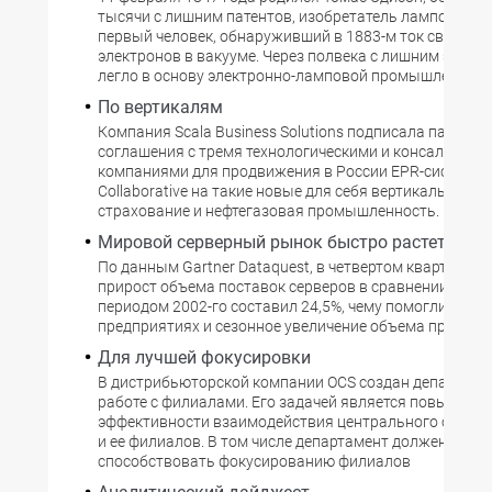
тысячи с лишним патентов, изобретатель лампочки И
первый человек, обнаруживший в 1883-м ток свободн
электронов в вакууме. Через полвека с лишним это от
легло в основу электронно-ламповой промышленност
По вертикалям
Компания Scala Business Solutions подписала партнер
соглашения с тремя технологическими и консалтинг
компаниями для продвижения в России EPR-системы i
Collaborative на такие новые для себя вертикальные р
страхование и нефтегазовая промышленность.
Мировой серверный рынок быстро растет
По данным Gartner Dataquest, в четвертом квартале 2
прирост объема поставок серверов в сравнении с тем
периодом 2002-го составил 24,5%, чему помогли рост 
предприятиях и сезонное увеличение объема продаж.
Для лучшей фокусировки
В дистрибьюторской компании OCS создан департаме
работе с филиалами. Его задачей является повышени
эффективности взаимодействия центрального офиса
и ее филиалов. В том числе департамент должен
способствовать фокусированию филиалов