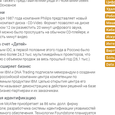
а также с представителями ряда ИТ-компаний обеих
Цифр
 Основное
Удал
дни
Робо
бря 1987 года компания Philips представляет новый
компакт-диска - CD-Video. Формат позволял на диске
Маши
ом 12 см разместить 20 минут цифрового звука,
Кибе
 можно было прослушать на обычном CD-плейере, и
сть минут видео.
Иску
а счет «Детей»
Инте
ым IDC, в первой половине этого года в Россию было
Вирт
ено более 24,3 тыс. мультимедийных проекторов, что
Боль
о с объемом продаж за весь прошлый год (26,1 тыс.).
Data
сширяет бизнес
и IBM и DNA Trading подписали меморандум о создании
 российской компании центра компетенции по
мным продуктам IBM. Целью открытия центра его
ли называют демонстрацию в действии решений на базе
бизнес-партнерам и их заказчикам.
ая идентификацию
я McAfee приобретает за 86 млн. долл. фирму
one, разработчика системы идентификации уязвимостей
много обеспечения. Технологии Foundstone планируется