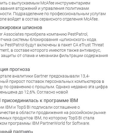
нить с выпускаемым McAfee инструментарием
авания вторжений и управления политиками
ности. Подразделение по профессиональным услугам
one войдет в состав сервисного отделения McAfee.
локировки шпионов
r Associates приобрела компанию PestPatrol,
тчика системы блокирования «шпионского» кода.
ы PestPatrol будут включены в пакет CA eTrust Threat
ent, в составе которого имеются также антивирус,
 защиты от спама и механизм фильтрации содержания
ция прогноза
вартале аналитики Gartner предсказывали 13,4-
ный прирост поставок персональных компьютеров в
ду по сравнению с прошлым. Однако недавно эта цифра
еньшена до 12,6%. Согласно новой
I присоединилась к программе IBM
и IBM и TopS BI подписали соглашение о
ичестве в области продвижения на российском рынке
мных продуктов IBM, по которому TopS BI стала
ком программы IBM PartnerWorld for Software.
нный партнер»