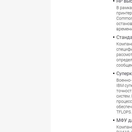
HP выб
В рамка
принтер
Common 
останов
времени
Станда
Компани
специфи
рассмот
определ
сообщен
Супер
Военно-
IBM суп
точност
систем.
процесс
обеспеч
TFLOPS.
МФУ д
Компани