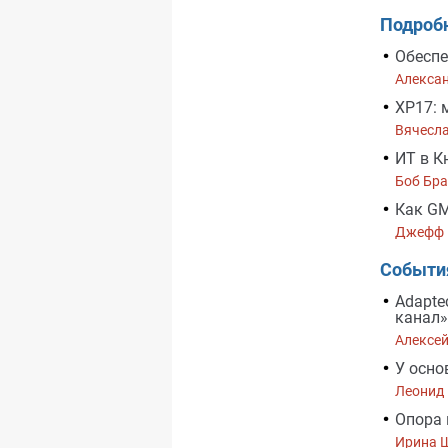
Подроб
Обеспе
Алекса
XP17: 
Вячесл
ИТ в К
Боб Бра
Как G
Джефф 
Событи
Adapte
канал»
Алексе
У основ
Леонид
Опора 
Ирина 