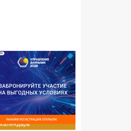
№10,2004
№09,2004
№08,2004
№07,2004
№06,2004
№05,2004
№04,2004
№03,2004
№02,2004
№01,2004
МА
-календарь