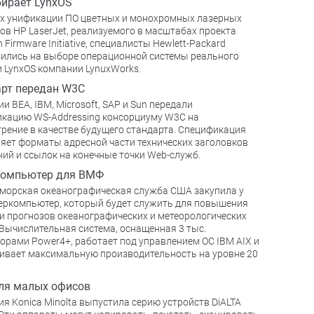
ирает LynxOS
х унификации ПО цветных и монохромных лазерных
ов HP LaserJet, реализуемого в масштабах проекта
Firmware Initiative, специалисты Hewlett-Packard
ились на выборе операционной системы реального
 LynxOS компании LynuxWorks.
рт передан W3C
и BEA, IBM, Microsoft, SAP и Sun передали
кацию WS-Addressing консорциуму W3C на
рение в качестве будущего стандарта. Спецификация
яет форматы адресной части технических заголовков
ий и ссылок на конечные точки Web-служб.
компьютер для ВМФ
морская океанографическая служба США закупила у
еркомпьютер, который будет служить для повышения
и прогнозов океанографических и метеорологических
 Вычислительная система, оснащенная 3 тыс.
орами Power4+, работает под управлением ОС IBM AIX и
ивает максимальную производительность на уровне 20
ля малых офисов
я Konica Minolta выпустила серию устройств DiALTA