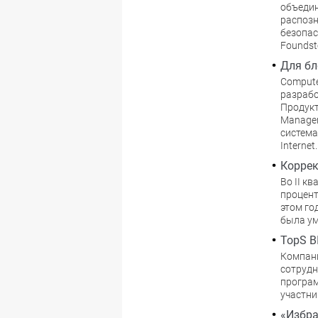
объеди
распозн
безопас
Foundst
Для б
Compute
разрабо
Продукт
Managem
система
Internet.
Коррек
Во II к
процент
этом го
была ум
TopS B
Компани
сотрудн
програм
участни
«Избра