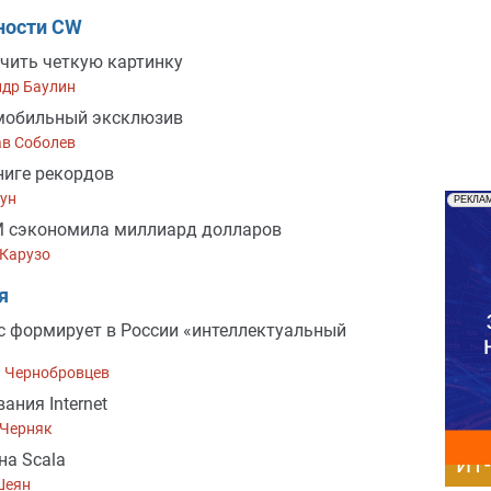
ности CW
чить четкую картинку
ндр Баулин
мобильный эксклюзив
ав Соболев
ниге рекордов
ун
РЕКЛА
M сэкономила миллиард долларов
Карузо
я
c формирует в России «интеллектуальный
й Чернобровцев
ания Internet
 Черняк
на Scala
ИТ
Шеян