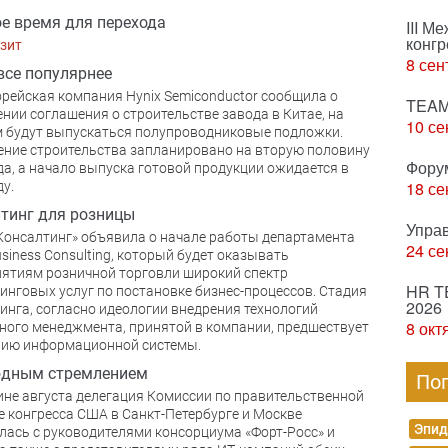
е время для перехода
III М
конгр
зит
8 сен
все популярнее
ейская компания Hynix Semiconductor сообщила о
TEAM
нии соглашения о строительстве завода в Китае, на
10 се
 будут выпускаться полупроводниковые подложки.
ние строительства запланировано на вторую половину
Фору
да, а начало выпуска готовой продукции ожидается в
18 се
ду.
тинг для розницы
Упра
Консалтинг» объявила о начале работы департамента
24 се
Business Consulting, который будет оказывать
ятиям розничной торговли широкий спектр
HR T
инговых услуг по постановке бизнес-процессов. Стадия
2026
инга, согласно идеологии внедрения технологий
8 окт
ного менеджмента, принятой в компании, предшествует
нию информационной системы.
юдным стремлением
По
ине августа делегация Комиссии по правительственной
 конгресса США в Санкт-Петербурге и Москве
Эпид
лась с руководителями консорциума «Форт-Росс» и