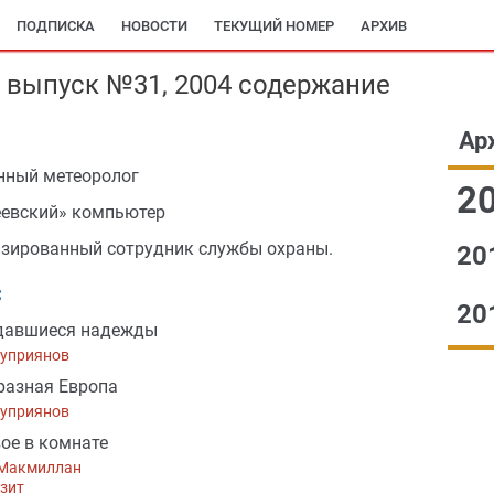
ПОДПИСКА
НОВОСТИ
ТЕКУЩИЙ НОМЕР
АРХИВ
» выпуск №31, 2004 содержание
Ар
нный метеоролог
2
евский» компьютер
зированный сотрудник службы охраны.
20
С
20
давшиеся надежды
Куприянов
разная Европа
Куприянов
№2
вое в комнате
 Макмиллан
зит