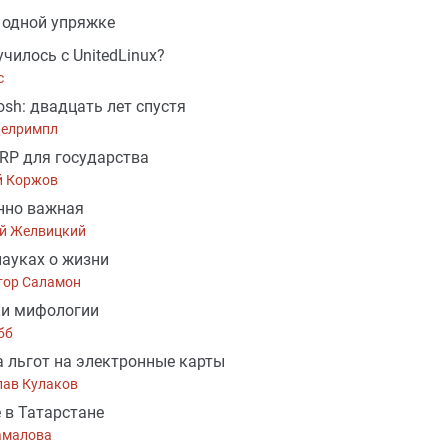
 одной упряжке
училось с UnitedLinux?
с
osh: двадцать лет спустя
елримпл
ERP для государства
й Коржов
нно важная
й Желвицкий
науках о жизни
тор Саламон
ки мифологии
бб
 льгот на электронные карты
лав Кулаков
 в Татарстане
амалова