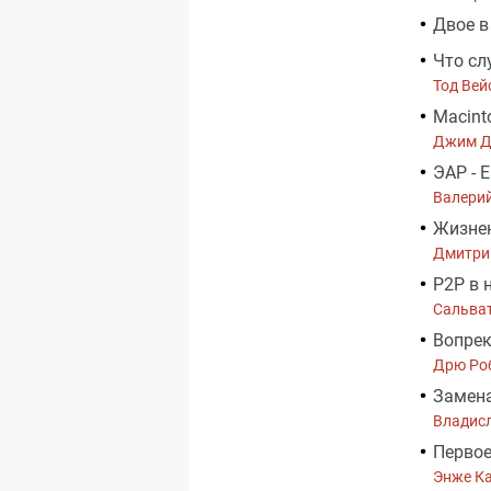
Двое в
Что сл
Тод Вей
Macint
Джим Д
ЭАР - 
Валери
Жизне
Дмитри
P2P в 
Сальва
Вопре
Дрю Ро
Замена
Владис
Первое
Энже К