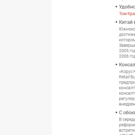
Удобно
Том Кра
Китай 
Южнокор
достиже
котором
Заверше
2005 го
2006 го
Консал
«Корус 
Retail 
предпри
консалт
консалт
регуляр
внедре
С обо
В серед
реформе
встрети