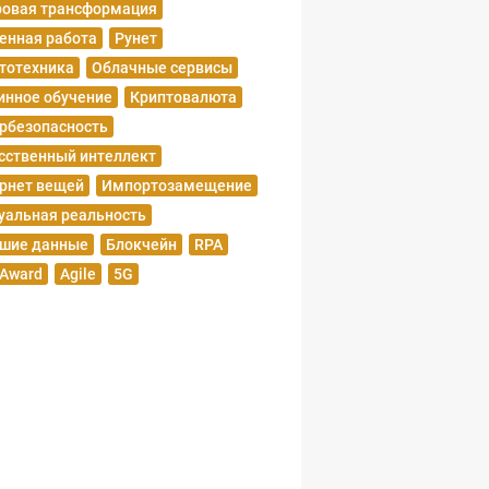
овая трансформация
енная работа
Рунет
тотехника
Облачные сервисы
нное обучение
Криптовалюта
рбезопасность
сственный интеллект
рнет вещей
Импортозамещение
уальная реальность
шие данные
Блокчейн
RPA
 Award
Agile
5G