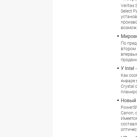
Veritas
Select 
установ
произво
возможн
Миров
По пред
втором 
впервые
проданн
У Intel
Как соо
январе 
Crystal 
планиро
Новый
PowerSh
Canon, 
Имеется
составл
оптичес