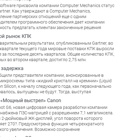
 Software присвоила компании Computer Mechanics статус
Partner. Как утверждают в Computer Mechanics,
ление партнерских отношений еще с одним
дителем программного обеспечения дает компании
ость предлагать клиентам законченные решения
ой рынок КПК
варительным результатам, опубликованным Gartner, во
квартале текущего года мировые поставки КПК выросли
 за последние десять кварталов. Общее количество КПК,
ых во втором квартале, достигло 2,75 млн.
 - задержка
бщили представители компании, анонсированные в
микросхемы типа «жидкий кристалл на кремнии» (Liquid
on Silicon, к началу следующего года, как первоначально
валось, выпущены не будут. Тогда, выступая
 «Мощный выстрел» Canon
ot G6, новая цифровая камера разработки компании
снабжена ПЗС-матрицей с разрешением 7,1 мегапиксела.
 2-дюймовый ЖК-дисплей, угол поворота которого
яет 270?. Предусмотрена функция четырехкратного
кого увеличения. Возможно сохранение