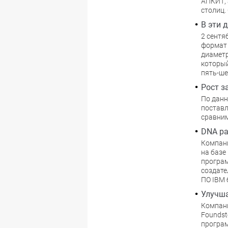
АПКИТ, 
столиц.
В эти 
2 сентя
формат 
диаметр
который
пять-ше
Рост з
По данн
поставл
сравним
DNA ра
Компани
на базе
програм
создате
ПО IBM 
Улучш
Компани
Foundst
програм