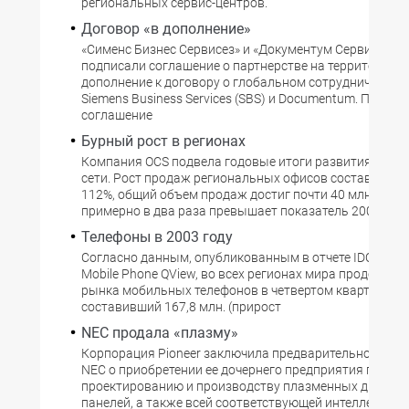
региональных сервис-центров.
Договор «в дополнение»
«Сименс Бизнес Сервисез» и «Документум Сервисиз С
подписали соглашение о партнерстве на территории Р
дополнение к договору о глобальном сотрудничестве
Siemens Business Services (SBS) и Documentum. Партне
соглашение
Бурный рост в регионах
Компания OCS подвела годовые итоги развития фили
сети. Рост продаж региональных офисов составил от 4
112%, общий объем продаж достиг почти 40 млн. долл.,
примерно в два раза превышает показатель 2002 года
Телефоны в 2003 году
Согласно данным, опубликованным в отчете IDC Worl
Mobile Phone QView, во всех регионах мира продолжил
рынка мобильных телефонов в четвертом квартале 20
составивший 167,8 млн. (прирост
NEC продала «плазму»
Корпорация Pioneer заключила предварительное согл
NEC о приобретении ее дочернего предприятия по
проектированию и производству плазменных диспле
панелей, а также всей соответствующей интеллектуа