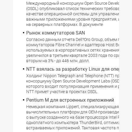
Международный консорциум Open Source Development
(OSDL) опубликовал список технических требований к L
качестве операционной системы для управления крит
важными приложениями уровня предприятия, испол
на серверных платформах. В документе
Рынок коммутаторов SAN
Согласно данным отчета Dell?Oro Group, объем прода
коммутаторов Fibre Channel и адаптеров Host Bus Adap
используемых в корпоративных сетях хранения данн
увеличился в третьем квартале 2003 года по сравнен
вторым на 3% - до 446 млн. долл.
NTT взялась за разработку Linux для оператор
Холдинг Nippon Telegraph and Telephone (NTT) присоед
консорциуму Open Source Development Labs (OSDL), в з
которого входит популяризация применения и развити
NTT примет участие в проектах OSDL
Pentium M для встроенных приложений
Немецкая компания Lippert, специализирующаяся в о
вычислительных платформ для ОЕМ-производителей,
о выпуске созданного на базе процессора Intel Pentiu
одноплатного компьютера ThunderBird, оптимизирова
встраиваемых приложений. Тактовая частота процес