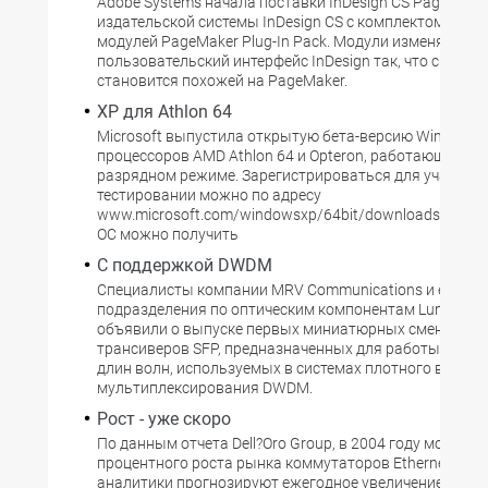
Adobe Systems начала поставки InDesign CS PageMaker 
издательской системы InDesign CS с комплектом под
модулей PageMaker Plug-In Pack. Модули изменяют
пользовательский интерфейс InDesign так, что систем
становится похожей на PageMaker.
XP для Athlon 64
Microsoft выпустила открытую бета-версию Windows 
процессоров AMD Athlon 64 и Opteron, работающих в 6
разрядном режиме. Зарегистрироваться для участия в
тестировании можно по адресу
www.microsoft.com/windowsxp/64bit/downloads/ upgrad
ОС можно получить
С поддержкой DWDM
Специалисты компании MRV Communications и ее
подразделения по оптическим компонентам Luminent
объявили о выпуске первых миниатюрных сменных
трансиверов SFP, предназначенных для работы в диа
длин волн, используемых в системах плотного волнов
мультиплексирования DWDM.
Рост - уже скоро
По данным отчета Dell?Oro Group, в 2004 году можно о
процентного роста рынка коммутаторов Ethernet. Боле
аналитики прогнозируют ежегодное увеличение их пр