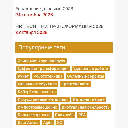
Управление данными 2026
24 сентября 2026
HR TECH + ИИ ТРАНСФОРМАЦИЯ 2026
8 октября 2026
Популярные теги
Эпидемия коронавируса
Цифровая трансформация
Удаленная работа
Рунет
Робототехника
Облачные сервисы
Машинное обучение
Криптовалюта
Кибербезопасность
Искусственный интеллект
Интернет вещей
Импортозамещение
Виртуальная реальность
Большие данные
Блокчейн
RPA
Data Award
Agile
5G