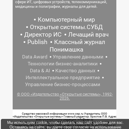
сфере ИТ, цифровых устройств, телекоммуникаций,
медицины и полиграфии, журналы для детей.
Компьютерный мир
Открытые системы.СУБД
Директор ИС
Лечащий врач
Publish
Классный журнал
Понимашка
Data Award
Управление данными
Технологии бизнес-аналитики
Data & AI
Качество данных
Интеллектуальное предприятие
Управление бизнес-процессами
© ООО «Издательство «Открытые системы», 1992-
2026.
Средство массовой информации www.osp.ru Учредитель: ООО
«Издательство «Открытые системы» Главный редактор: Христов П.В. Адрес
электронной почты редакции: info@osp.ru
Мы используем cookie, чтобы сделать наш сайт удобнее для вас.
Телефон редакции: 7 (499) 703-18-54 Возрастная маркировка: 12+
Свидетельство о регистрации СМИ сетевого издания Эл.№ ФС77-62008 от
Оставаясь на сайте, вы даете свое согласие на использование
05 июня 2015 г. выдано Роскомнадзором.