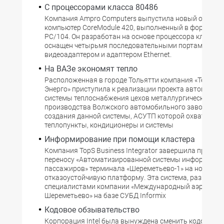
С процессорами класса 80486
Компания Ampro Computers выпустила новый одноп
компьютер CoreModule 420, выполненный в форм-фак
РС/104. Он разработан на основе процессора класса 8
оснащен четырьмя последовательными портами,
видеоадаптером и адаптером Ethernet.
На ВАЗе экономят тепло
Расположенная в городе Тольятти компания «Технопа
Энерго» приступила к реализации проекта автоматиз
системы теплоснабжения цехов металлургического
производства Волжского автомобильного завода. Це
создания данной системы, АСУТП которой охватывае
теплопункты, кондиционеры и системы
Информирование при помощи кластера
Компания TopS Business Integrator завершила проект 
переносу «Автоматизированной системы информиро
пассажиров» терминала «Шереметьево-1» на новую
отказоустойчивую платформу. Эта система, разработ
специалистами компании «Международный аэропорт
Шереметьево» на базе СУБД Informix
Кодовое обзывательство
Корпорация Intel была вынуждена сменить кодовое и