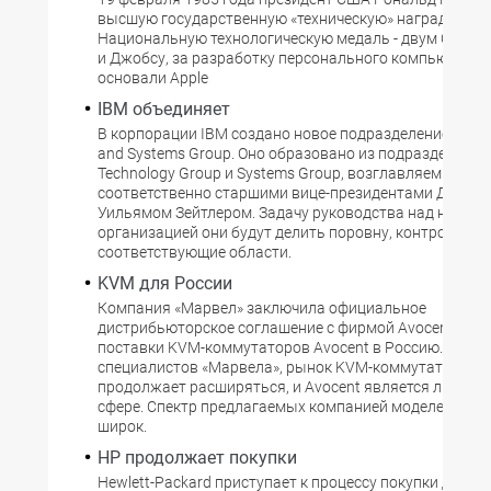
высшую государственную «техническую» награду США
Национальную технологическую медаль - двум Стивам
и Джобсу, за разработку персонального компьютера.
основали Apple
IBM объединяет
В корпорации IBM создано новое подразделение - Tec
and Systems Group. Оно образовано из подразделений
Technology Group и Systems Group, возглавляемых
соответственно старшими вице-президентами Джоном
Уильямом Зейтлером. Задачу руководства над новой
организацией они будут делить поровну, контролируя
соответствующие области.
KVM для России
Компания «Марвел» заключила официальное
дистрибьюторское соглашение с фирмой Avocent и на
поставки KVM-коммутаторов Avocent в Россию. По оц
специалистов «Марвела», рынок KVM-коммутаторов
продолжает расширяться, и Avocent является лидером
сфере. Спектр предлагаемых компанией моделей дов
широк.
HP продолжает покупки
Hewlett-Packard приступает к процессу покупки двух 