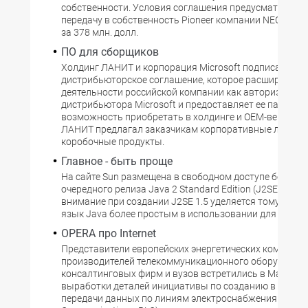
собственности. Условия соглашения предусматриваю
передачу в собственность Pioneer компании NEC Plasm
за 378 млн. долл.
ПО для сборщиков
Холдинг ЛАНИТ и корпорация Microsoft подписали но
дистрибьюторское соглашение, которое расширяет п
деятельности российской компании как авторизован
дистрибьютора Microsoft и предоставляет ее партнер
возможность приобретать в холдинге и OEM-версии П
ЛАНИТ предлагал заказчикам корпоративные лиценз
коробочные продукты.
Главное - быть проще
На сайте Sun размещена в свободном доступе бета-ве
очередного релиза Java 2 Standard Edition (J2SE). Осн
внимание при создании J2SE 1.5 уделяется тому, чтоб
язык Java более простым в использовании для прогр
OPERA про Internet
Представители европейских энергетических компаний
производителей телекоммуникационного оборудован
консалтинговых фирм и вузов встретились в Мадриде
выработки деталей инициативы по созданию в ЕС сет
передачи данных по линиям электроснабжения (Power