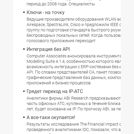
период до 2008 года. Специалисты
Ключи - на точку
Ведущие производители оборудования WLAN во главе
Airespace, SpeсtraLink, Cisco и предложили IEEE созда
группу по подготовке стандарта быстрого роуминга д
беспроводных локальных сетей. Когда пользователь
голосового приложения переходит
Интеграция без API
Computer Associates анонсировала инструментарий Al
Modelling Suite 4.1.4, особенностью которого является
возможность интеграции с ERP-системами без испол
API. По словам представителей CA, пакет позволяет с
графические представления баз данных, компонентов
приложений и бизнес-процессов.
Грядет переход на IP-ATC
Аналитики фирмы ABI Research предсказывают, что 
часть офисных АТС, купленных в течение ближайших 
лет, будет основана на IP. По прогнозу ABI, за период
А все-таки окупается!
Результаты исследования The Financial Impact of CRM
проведенного аналитиками IDC, показали, что внедре