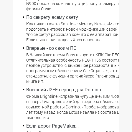
N900 похож на компактную цифровую камеру наподоби
фирмы Casio.
По секрету всему свету
Как пишет газета San Jose Mercury News , «Microsoft 
подогреть интерес к новой модификации своей игрово
?по секрету? рассказав кое-что о ее аппаратной архите
Если нынешняя модель Xbox основана
Впервые - со своим ПО
В ближайшее время Sony выпустит КПК Clie PEG-TH55.
Отличительная особенность PEG-TH55 состоит в том, ч
первое устройство, снабженное разработанным в Son
программным обеспечением Clie Organizer, которое ре
стандартные функции органайзера (планировщик, ад
книга и т.
Внешний J2EE-сервер для Domino
Фирма Brightline исправила «упущение» IBM/Lotus, ра
сервер Java-приложений для сервера обмена сообще
совместной работы Domino. «Пробел» образовался ок
лет тому назад, когда Lotus изъяла из состава Domino
технологию
Если дорог PageMaker...