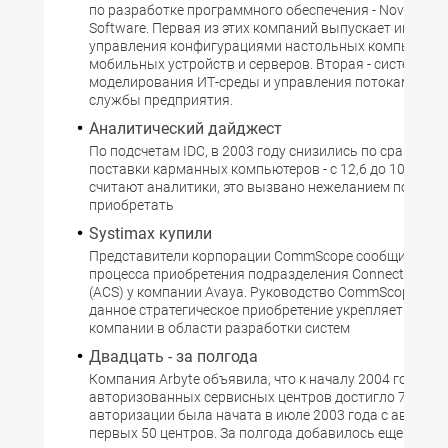
по разработке программного обеспечения - Novadigm 
Software. Первая из этих компаний выпускает инстру
управления конфигурациями настольных компьютеров
мобильных устройств и серверов. Вторая - систему
моделирования ИТ-среды и управления потоками раб
службы предприятия.
Аналитический дайджест
По подсчетам IDC, в 2003 году снизились по сравнени
поставки карманных компьютеров - с 12,6 до 10,4 млн.
считают аналитики, это вызвано нежеланием потреби
приобретать
Systimax купили
Представители корпорации CommScope сообщили о з
процесса приобретения подразделения Сonnectivity So
(ACS) у компании Avaya. Руководство CommScopе пола
данное стратегическое приобретение укрепляет позиц
компании в области разработки систем
Двадцать - за полгода
Компания Arbyte объявила, что к началу 2004 года чи
авторизованных сервисных центров достигло 70. Пр
авторизации была начата в июле 2003 года с автори
первых 50 центров. За полгода добавилось еще 20