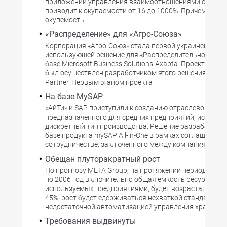
приложений управления взаимоотношениями с клие
приводит к окупаемости от 16 до 1000%. Причем вклад
окупемость
«Распределение» для «Агро-Союза»
Корпорация «Агро-Союз» стала первой украинской ко
использующей решение для «Распределительного Цен
базе Microsoft Business Solutions-Axapta. Проект по в
был осуществлен разработчиком этого решения - Colu
Partner. Первым этапом проекта
На базе MySAP
«АйТи» и SAP приступили к созданию отраслевого реш
предназначенного для средних предприятий, исполь
дискретный тип производства. Решение разрабатыва
базе продукта mySAP All-in-One в рамках соглашения о
сотрудничестве, заключенного между компаниями.
Обещан плуторакратный рост
По прогнозу META Group, на протяжении периода с н
по 2006 год включительно общая емкость ресурсов хр
используемых предприятиями, будет возрастать ежег
45%; рост будет сдерживаться нехваткой стандартов 
недостаточной автоматизацией управления хранение
Требования выдвинуты