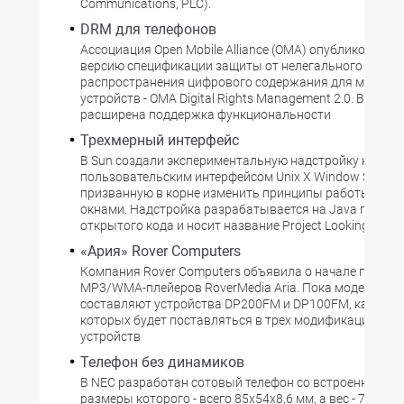
Communications, PLC).
DRM для телефонов
Ассоциация Open Mobile Alliance (OMA) опубликовала 
версию спецификации защиты от нелегального
распространения цифрового содержания для мобиль
устройств - OMA Digital Rights Management 2.0. В OMA 
расширена поддержка функциональности
Трехмерный интерфейс
В Sun создали экспериментальную надстройку над г
пользовательским интерфейсом Unix X Window System
призванную в корне изменить принципы работы с эк
окнами. Надстройка разрабатывается на Java по при
открытого кода и носит название Project Looking Glass
«Ария» Rover Computers
Компания Rover Computers объявила о начале произв
MP3/WMA-плейеров RoverMedia Aria. Пока модельный
составляют устройства DP200FM и DP100FM, каждая 
которых будет поставляться в трех модификациях. Р
устройств
Телефон без динамиков
В NEC разработан сотовый телефон со встроенной ка
размеры которого - всего 85х54х8,6 мм, а вес - 70 г. 