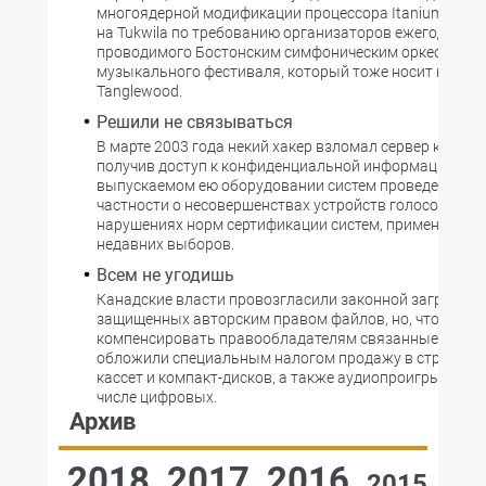
многоядерной модификации процессора Itanium 2 с T
на Tukwila по требованию организаторов ежегодно
проводимого Бостонским симфоническим оркестром
музыкального фестиваля, который тоже носит назва
Tanglewood.
Решили не связываться
В марте 2003 года некий хакер взломал сервер компани
получив доступ к конфиденциальной информации о
выпускаемом ею оборудовании систем проведения вы
частности о несовершенствах устройств голосования 
нарушениях норм сертификации систем, применявшихс
недавних выборов.
Всем не угодишь
Канадские власти провозгласили законной загрузку из
защищенных авторским правом файлов, но, чтобы
компенсировать правообладателям связанные с этим
обложили специальным налогом продажу в стране ч
кассет и компакт-дисков, а также аудиопроигрывателе
числе цифровых.
Архив
2018
2017
2016
2015