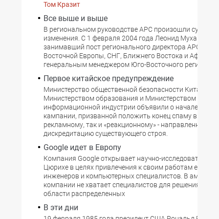
Том Кразит
Все выше и выше
В региональном руководстве APC произошли сущест
изменения. С 1 февраля 2004 года Леонид Мухамедов,
занимавший пост регионального директора АРС в стр
Восточной Европы, СНГ, Ближнего Востока и Африки, 
генеральным менеджером Юго-Восточного региона E
Первое китайское предупреждение
Министерство общественной безопасности Китая сов
Министерством образования и Министерством
информационной индустрии объявили о начале совм
кампании, призванной положить конец спаму в стране
рекламному, так и «реакционному» - направленному н
дискредитацию существующего строя.
Google идет в Европу
Компания Google открывает научно-исследовательски
Цюрихе в целях привлечения к своим работам европе
инженеров и компьютерных специалистов. В америка
компании не хватает специалистов для решения проб
области распределенных
В эти дни
19 февраля 1985 года президент США Рональд Рейган