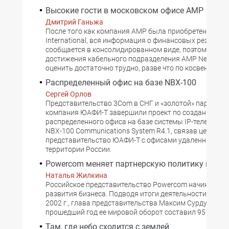
Высокие гости в московском офисе AMP
Дмитрий Ганьжа
После того как компания AMP была приобретена Tyco
International, вся информация о финансовых результа
сообщается в консолидированном виде, поэтому соб
достижения кабельного подразделения AMP NetConne
оценить достаточно трудно, разве что по косвенным 
Распределенный офис на базе NBX-100
Сергей Орлов
Представительство 3Com в СНГ и «золотой» партнер 
компания ЮАФИ-Т завершили проект по созданию
распределенного офиса на базе системы IP-телефони
NBX-100 Communications System R4.1, связав централ
представительство ЮАФИ-Т с офисами удаленных кли
территории России.
Powercom меняет партнерскую политику в Рос
Наталья Жилкина
Российское представительство Powercom начинает н
развития бизнеса. Подводя итоги деятельности компа
2002 г., глава представительства Максим Сурду сообщ
прошедший год ее мировой оборот составил 95 млн д
Там, где небо сходится с землей