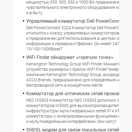
мощностью 350, 500, 650 и 1000 ВА предназначена д
чувствительного электронного оборудования как в оф
и в быту.
Управляемый коммутатор Dell PowerConnect 5
Dell PowerConnect 5224 Kоммутатор Dell PowerConnec
относится к классу управляемых коммутаторов Gigabit
и предназначен для?использования в центрах обрабо
информации и серверных?фермах. Он имеет 24?порта?
10/100/1000BaseT
WiFi Finder обнаружит «горячую точку»
Kensington Technology Group WiFi Finder Mиниатюрное
устройство размером с брелок WiFi Finder?американс
компании Kensington Technology Group, входящей в к
ACCO Brands, предназначено для определения наличи
беспроводной сети в конкретном месте.
Коммутатор для оптических сетей производст
NEC IX5503 Kоммутатор NEC IX5503 дополнил серию
коммутаторов IX5000 для высокопроизводительной с
инфраструктуры мультисервисных сетей IP и ATM, куд
коммутаторы с интегрированными функциями маршр
и мультимедийными интерфейсами. Они могут
SHDSL-модем для связи локальных сетей