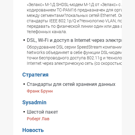
«Зелакс» М-1Д SHDSL-модем М-1Д от «Зелакс» с лине
кодированием ТС-РАМ16 предназначен для организац
между сегментами?локальных сетей Ethernet. Он под
стандарты IEEE 802.1p/Q и?технологию VLAN, позволя
передавать по физической линии один или два анало
телефонных канала.
DSL, Wi-Fi и доступ в Internet через электричес
Oборудование DSL серии SpeedStream компании Efficie
Networks объединяет в себе функции DSL-модема (G.lite
точки беспроводного доступа 802.11g и технологии до
Internet через электрическую сеть (со скоростью до 14
Стратегия
Стандарты для сетей хранения данных
Франк Брунн
Sysadmin
Шестой пакет
Роберт Лав
Новость