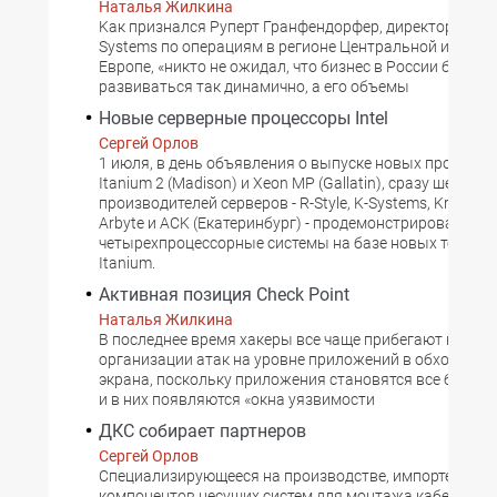
Наталья Жилкина
Kак признался Руперт Гранфендорфер, директор Hitach
Systems по операциям в регионе Центральной и Вост
Европе, «никто не ожидал, что бизнес в России будет
развиваться так динамично, а его объемы
Новые серверные процессоры Intel
Сергей Орлов
1 июля, в день объявления о выпуске новых процессор
Itanium 2 (Madison) и Xeon MP (Gallatin), сразу шесть 
производителей серверов - R-Style, K-Systems, Kraftway,
Arbyte и ACK (Екатеринбург) - продемонстрировали дву
четырехпроцессорные системы на базе новых технол
Itanium.
Активная позиция Check Point
Наталья Жилкина
В последнее время хакеры все чаще прибегают к такт
организации атак на уровне приложений в обход меж
экрана, поскольку приложения становятся все более
и в них появляются «окна уязвимости
ДКС собирает партнеров
Сергей Орлов
Cпециализирующееся на производстве, импорте и пр
компонентов несущих систем для монтажа кабельной