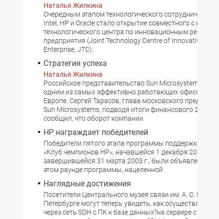
Наталья Жилкина
Очередным этапом технологического сотрудничества
Intel, HP и Oracle стало открытие совместного с комп
технологического центра по инновационным решения
предприятия (Joint Technology Centre of Innovative Solut
Enterprise, JTC).
Стратегия успеха
Наталья Жилкина
Российское представительство Sun Microsystems оста
одним из самых эффективно работающих офисов ком
Европе. Сергей Тарасов, глава московского представ
Sun Microsystems, подводя итоги финансового 2002 го
сообщил, что оборот компании
HP награждает победителей
Победители пятого этапа программы поддержки ресе
«Клуб чемпионов HP», начавшейся 1 декабря 2002 г. и
завершившейся 31 марта 2003 г., были объявлены 11 
этом раунде программы, нацеленной
Наглядные достижения
Посетители Центрального музея связи им. А. С. Попова
Петербурге могут теперь увидеть, как осуществляется
через сеть SDH с ПК к базе данных?на сервере с помо