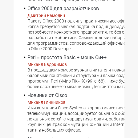
Office 2000 для разработчиков
Дмитрий Рамодин
Пакету Office 2000 под силу практически все офисные 
когда требуется мелкая подгонка под индивидуальны
потребности конкретного предприятия, то без средств
разработки не обойтись. Самый полный набор инстр
для программистов, сопровождающий офисные пакет
в Office 2000 Developer.
Perl = простота Basic + мощь Cи++
Михаил Евдокимов
В предыдущем номере журнала читатели познакомили
базовыми понятиями и структурами языка создания 
программ - Perl («Мир ПК», ?8/99, с. 68). Ниже будут р
более сложные его механизмы. Дескриптор каталога
Новинки от Cisco
Михаил Глинников
Имя компании Cisco Systems, хорошо известное у нас 
телекоммуникаций, ассоциируется обычно c оборудо
локальных сетей, с маршрутизаторами, работающими 
крупных центрах коммутации компаний и Internet-про
так и в небольших офисах.