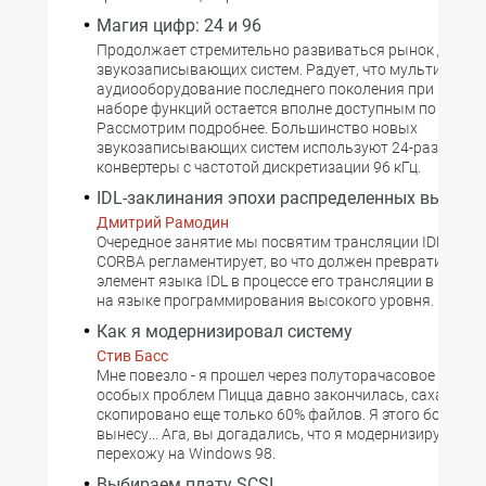
Магия цифр: 24 и 96
Продолжает стремительно развиваться рынок дома
звукозаписывающих систем. Радует, что мультимеди
аудиооборудование последнего поколения при впеч
наборе функций остается вполне доступным по цене.
Рассмотрим подробнее. Большинство новых
звукозаписывающих систем используют 24-разрядны
конвертеры с частотой дискретизации 96 кГц.
IDL-заклинания эпохи распределенных вычисл
Дмитрий Рамодин
Очередное занятие мы посвятим трансляции IDL. Спе
CORBA регламентирует, во что должен превратиться
элемент языка IDL в процессе его трансляции в исход
на языке программирования высокого уровня. Верси
Как я модернизировал систему
Стив Басс
Мне повезло - я прошел через полуторачасовое испыт
особых проблем Пицца давно закончилась, сахар на и
скопировано еще только 60% файлов. Я этого больше 
вынесу... Ага, вы догадались, что я модернизирую сво
перехожу на Windows 98.
Выбираем плату SCSI