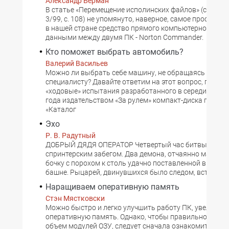
Александр Берман
В статье «Перемещение исполинских файлов» (см. «Мир
3/99, с. 108) не упомянуто, наверное, самое простое и
в нашей стране средство прямого компьютерного об
данными между двумя ПК - Norton Commander.
Кто поможет выбрать автомобиль?
Валерий Васильев
Можно ли выбрать себе машину, не обращаясь к зна
специалисту? Давайте ответим на этот вопрос, провед
«ходовые» испытания разработанного в середине пр
года издательством «За рулем» компакт-диска под на
«Каталог
Эхо
Р. В. Радутный
ДОБРЫЙ ДЯДЯ ОПЕРАТОР Четвертый час битвы начал
спринтерским забегом. Два демона, отчаянно матеряс
бочку с порохом к столь удачно поставленной в узком
башне. Рыцарей, двинувшихся было следом, встретил
Наращиваем оперативную память
Стэн Мястковски
Можно быстро и легко улучшить работу ПК, увеличив
оперативную память. Однако, чтобы правильно подоб
объем модулей ОЗУ, следует сначала ознакомиться с