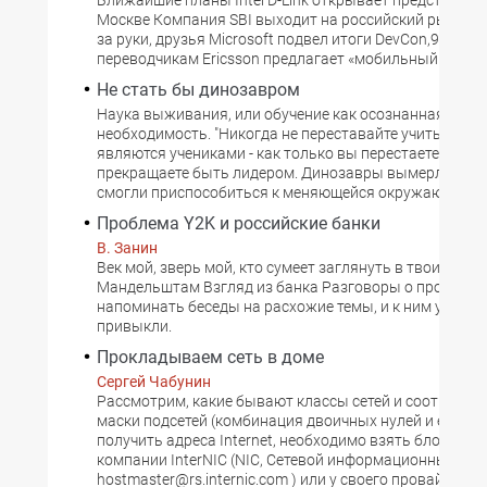
Ближайшие планы Intel D-Link открывает представите
Москве Компания SBI выходит на российский рынок 
за руки, друзья Microsoft подвел итоги DevCon,99 В п
переводчикам Ericsson предлагает «мобильный офис
Не стать бы динозавром
Наука выживания, или обучение как осознанная
необходимость. "Никогда не переставайте учиться. Вс
являются учениками - как только вы перестаете учить
прекращаете быть лидером. Динозавры вымерли, пото
смогли приспособиться к меняющейся окружающей ср
Проблема Y2K и российские банки
В. Занин
Век мой, зверь мой, кто сумеет заглянуть в твои зрачки
Мандельштам Взгляд из банка Разговоры о проблеме
напоминать беседы на расхожие темы, и к ним уже вс
привыкли.
Прокладываем сеть в доме
Сергей Чабунин
Рассмотрим, какие бывают классы сетей и соответст
маски подсетей (комбинация двоичных нулей и единиц
получить адреса Internet, необходимо взять блок IP-а
компании InterNIC (NIC, Сетевой информационный цен
hostmaster@rs.internic.com ) или у своего провайдера.