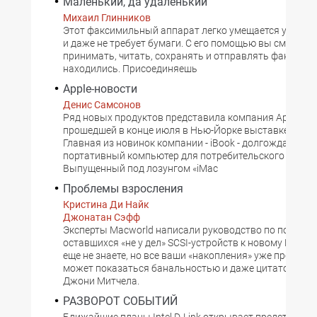
Маленький, да удаленький
Михаил Глинников
Этот факсимильный аппарат легко умещается у меня 
и даже не требует бумаги. С его помощью вы сможете
принимать, читать, сохранять и отправлять факсы, гд
находились. Присоединяешь
Apple-новости
Денис Самсонов
Ряд новых продуктов представила компания Apple на
прошедшей в конце июля в Нью-Йорке выставке Мaсwo
Главная из новинок компании - iBook - долгожданный
портативный компьютер для потребительского рынка
Выпущенный под лозунгом «iMac
Проблемы взросления
Кристина Ди Найк
Джонатан Сэфф
Эксперты Macworld написали руководство по подклю
оставшихся «не у дел» SCSI-устройств к новому Macint
еще не знаете, но все ваши «накопления» уже пропали.
может показаться банальностью и даже цитатой из п
Джони Митчела.
РАЗВОРОТ СОБЫТИЙ