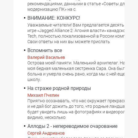
рекомендациями, данными в статье «Советы для нач
модернизацию ПК» на с.
ВНИМАНИЕ: КОНКУРС!
Уважаемые читатели! Вам предлагается десять вопро
игре «Jagged Alliance 2: Агония власти» канадской комп
Tech, полностью локализованной в России компанией 
Свои ответы на них вы можете прислать
Вспомнить все
Валерий Васильев
Острова моей памяти. Маленький архипелаг. На одном
моя бедная маленькая сестренка Сара. Она была без
больна и умерла очень рано, когда мы с ней еще не хо
школу.
На страже родной природы
Михаил Пчелин
Приятно осознавать, что нас окружает прекрасный ж
и не дай бог дожить до того, что родные ландшафты 
будет увидеть лишь на фотографиях и видеороликах. 
видимо, несколько
Аллоды 2 - непереводимое очарование
Сергей Андрианов