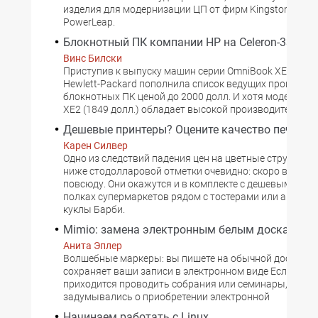
изделия для модернизации ЦП от фирм Kingston Techn
PowerLeap.
Блокнотный ПК компании HP на Celeron-333
Винс Билски
Приступив к выпуску машин серии OmniBook XE, комп
Hewlett-Packard пополнила список ведущих производ
блокнотных ПК ценой до 2000 долл. И хотя модель Om
XE2 (1849 долл.) обладает высокой производительно
Дешевые принтеры? Оцените качество печати
Карен Силвер
Одно из следствий падения цен на цветные струйные
ниже стодолларовой отметки очевидно: скоро вы увид
повсюду. Они окажутся и в комплекте с дешевыми ПК, 
полках супермаркетов рядом с тостерами или аксесс
куклы Барби.
Mimio: замена электронным белым доскам
Анита Эплер
Волшебные маркеры: вы пишете на обычной доске, а 
сохраняет ваши записи в электронном виде Если вам 
приходится проводить собрания или семинары, то вы,
задумывались о приобретении электронной
Начинаем работать с Linux