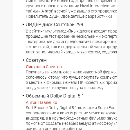
Лишь немногим более года прошло со времени завер
крупного проекта компании Nival Interactive -«Аллоды.
тайны». А этой весной уже вышло его продолжение - «
Повелитель душ». Свое детище разработчики
ЛИДЕР-диск Сентябрь ?99
В рейтинг мультимедийных дисков входят продукты,
прошедшие тестирование несколькими экспертами.
Тестирование диска предполагает всестороннюю пров
технической, так и содержательной части продукта. Т
лист, заполняемый каждым экспертом, содержит 47 к
Советуем
Линкольн Спектор
Покупать ли компьютер малоизвестной фирмы? Я все
склоняюсь к тому, что лучше покупать компьютеры, 
в местных фирмах, нежели ПК известных производите
вы думаете, что лучше: покупать систему
Объемный Dolby Digital 5.1
Антон Павленко
Soft Encode Dolby Digital 5.1 компании Sonic Foundry З
сопровождение в кино играет не менее важную роль, 
видеоряд, а в крупнобюджетных фильмах звуковые 
помогают создать незабываемую атмосферу «присут
зрителя в эпицентре событий.