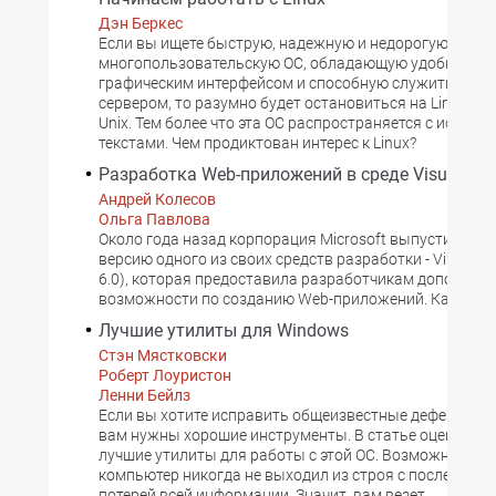
Дэн Беркес
Если вы ищете быструю, надежную и недорогую
многопользовательскую ОС, обладающую удобным
графическим интерфейсом и способную служить Intern
сервером, то разумно будет остановиться на Linux из
Unix. Тем более что эта ОС распространяется с исход
текстами. Чем продиктован интерес к Linux?
Разработка Web-приложений в среде Visual Basi
Андрей Колесов
Ольга Павлова
Около года назад корпорация Microsoft выпустила оч
версию одного из своих средств разработки - Visual Bas
6.0), которая предоставила разработчикам дополнит
возможности по созданию Web-приложений. Как и п
Лучшие утилиты для Windows
Стэн Мястковски
Роберт Лоуристон
Ленни Бейлз
Если вы хотите исправить общеизвестные дефекты W
вам нужны хорошие инструменты. В статье оцениваю
лучшие утилиты для работы с этой ОС. Возможно, ваш
компьютер никогда не выходил из строя с последующ
потерей всей информации. Значит, вам везет.