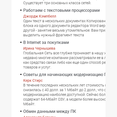
Существует три основных класса сетей.
Работаем с текстовыми процессорами
Джордж Кэмпбелл
Один текст в нескольких документах Копирование тек
блока из одного документа редактора Word версий 6, 7
другой - занятие весьма утомительное. Вам приходит
выделить нужный фрагмент текста
В Internet за покупками
Ирина Чернышева
Глобальная Сеть все глубже проникает в нашу жизнь.
недавно многие компании рассматривали ее в лучшем
как средство связи либо как еще один способ рекламы
товаров и услуг.
Советы для начинающих модернизацию ПК
Керк Стирс
В течение последних нескольких лет стоимость памят
снизилась с 40 долл. за 1 Мбайт до 2 долл., что сделал
модернизацию наиболее доступной. Сейчас большинс
содержат 64-Мбайт ОЗУ, а модели более высокого клас
Мбайт.
Обмен данными между ПК