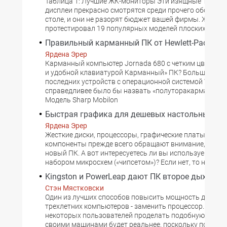
Таблица 1: Лучшие ЖК-мониторы Эти изящные 15-дю
дисплеи прекрасно смотрятся среди прочего оборудо
столе, и они не разорят бюджет вашей фирмы. Журнал
протестировал 19 популярных моделей плоских мони
Правильный карманный ПК от Hewlett-Packard
Ярдена Эрер
Карманный компьютер Jornada 680 с четким цветным
и удобной клавиатурой Карманный» ПК? Большинств
последних устройств с операционной системой Windo
справедливее было бы назвать «полуторакарманным
Модель Sharp Mobilon
Быстрая графика для дешевых настольных ПК
Ярдена Эрер
Жесткие диски, процессоры, графические платы - имен
компоненты прежде всего обращают внимание, когда
новый ПК. А вот интересуетесь ли вы используемым в
набором микросхем («чипсетом»)? Если нет, то напрас
Kingston и PowerLeap дают ПК второе дыхание
Стэн Мястковски
Один из лучших способов повысить мощность двух- и
трехлетних компьютеров - заменить процессор. Тепер
некоторых пользователей проделать подобную опера
своими машинами будет реальнее, поскольку появил