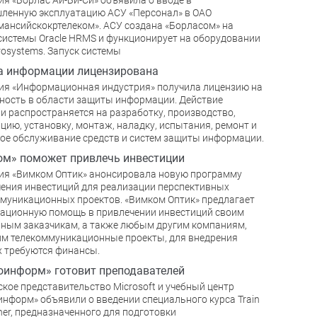
я «Борлас Ай-Би-Си» объявила о вводе в
ленную эксплуатацию АСУ «Персонал» в ОАО
ансийскокртелеком». АСУ создана «Борласом» на
системы Oracle HRMS и функционирует на оборудовании
rosystems. Запуск системы
а информации лицензирована
я «Информационная индустрия» получила лицензию на
ность в области защиты информации. Действие
и распространяется на разработку, производство,
цию, установку, монтаж, наладку, испытания, ремонт и
ое обслуживание средств и систем защиты информации.
м» поможет привлечь инвестиции
ия «Вимком Оптик» анонсировала новую программу
ения инвестиций для реализации перспективных
муникационных проектов. «Вимком Оптик» предлагает
ационную помощь в привлечении инвестиций своим
ным заказчикам, а также любым другим компаниям,
м телекоммуникационные проекты, для внедрения
 требуются финансы.
информ» готовит преподавателей
кое представительство Microsoft и учебный центр
нформ» объявили о введении специального курса Train
iner, предназначенного для подготовки