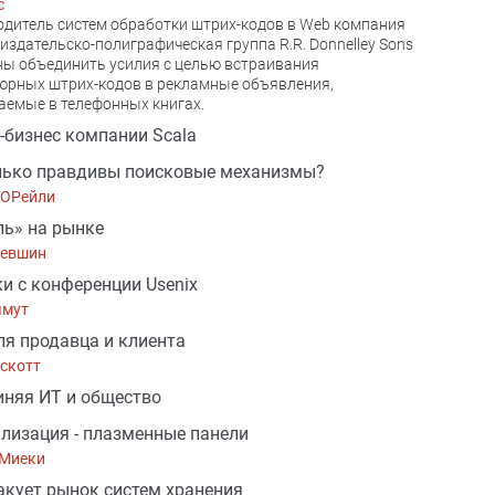
с
дитель систем обработки штрих-кодов в Web компания
 и издательско-полиграфическая группа R.R. Donnelley Sons
ы объединить усилия с целью встраивания
рных штрих-кодов в рекламные объявления,
емые в телефонных книгах.
et-бизнес компании Scala
лько правдивы поисковые механизмы?
 ОРейли
ь» на рынке
№2
Левшин
и с конференции Usenix
чмут
ля продавца и клиента
скотт
няя ИТ и общество
№1
лизация - плазменные панели
 Миеки
акует рынок систем хранения