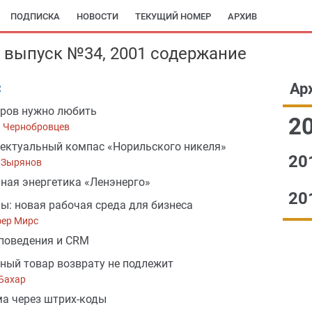
ПОДПИСКА
НОВОСТИ
ТЕКУЩИЙ НОМЕР
АРХИВ
» выпуск №34, 2001 содержание
Ар
С
ров нужно любить
2
й Чернобровцев
ектуальный компас «Норильского никеля»
20
 Зырянов
ная энергетика «Ленэнерго»
20
ы: новая рабочая среда для бизнеса
ер Мирс
поведения и CRM
ный товар возврату не подлежит
Бахар
а через штрих-коды