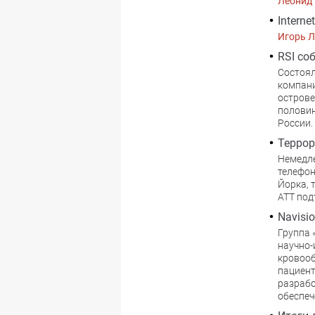
Леонид
Interne
Игорь 
RSI со
Состоял
компани
острове
половин
России.
Террор
Немедле
телефон
Йорка, 
ATT под
Navisi
Группа 
научно-
кровооб
пациент
разрабо
обеспече