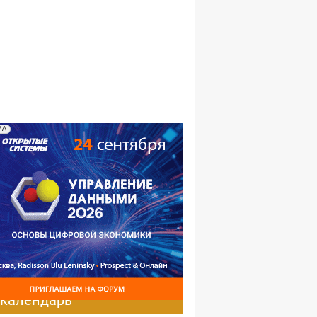
№09,2001
№08,2001
№07,2001
№06,2001
№05,2001
№04,2001
№03,2001
№02,2001
№01,2001
МА
-календарь