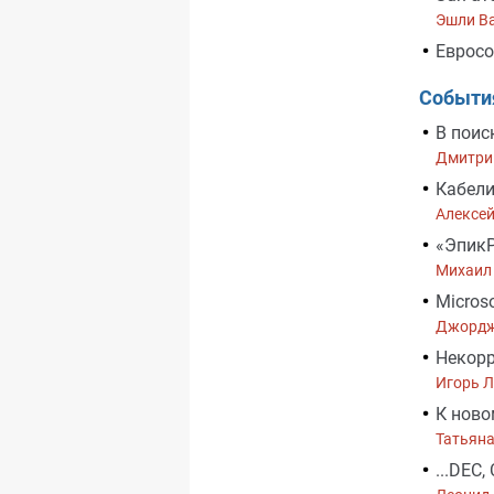
Эшли В
Евросо
Событи
В поис
Дмитри
Кабели
Алексе
«ЭпикР
Михаил
Micros
Джордж
Некор
Игорь 
К ново
Татьяна
...DEC