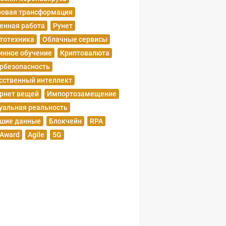
овая трансформация
енная работа
Рунет
тотехника
Облачные сервисы
нное обучение
Криптовалюта
рбезопасность
сственный интеллект
рнет вещей
Импортозамещение
уальная реальность
шие данные
Блокчейн
RPA
 Award
Agile
5G