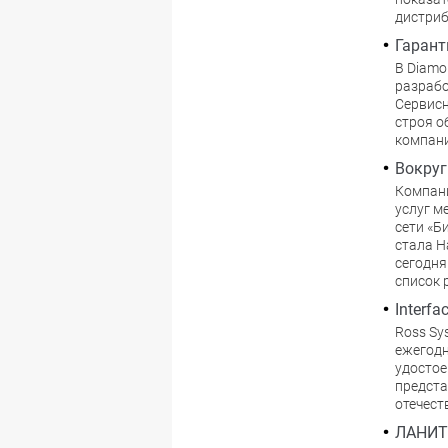
дистриб
Гарант
В Diamo
разрабо
Cервисн
строя о
компани
Вокруг
Компани
услуг м
сети «Б
стала Н
сегодня
список 
Interf
Ross Sy
ежегодн
удостое
предста
отечест
ЛАНИТ 