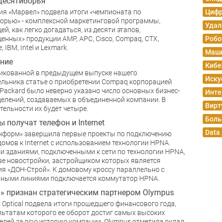
десятиборья
я «Марвел» подвела итоги «чемпионата по
Цифр
орью» - комплексной маркетинговой программы,
Удал
ей, как легко догадаться, из десяти этапов,
енных» продукции AMP, APC, Cisco, Compaq, CTX,
Робо
, IBM, Intel и Lexmark.
Маши
ние
Кибе
икованной в предыдущем выпуске нашего
Иску
льника статье о приобретении Compaq корпорацией
-Packard было неверно указано число основных бизнес-
Инте
елений, создаваемых в объединенной компании. В
Вирт
тельности их будет четыре.
Боль
 получат телефон и Internet
Data
нформ» завершила первые проекты по подключению
омов к Internet с использованием технологии HPNA.
 зданиями, подключенными к сети по технологии HPNA,
ве новостройки, застройщиком которых является
я «ДОН-Строй». К домовому кроссу параллельно с
нными линиями подключается коммутатор HPNA.
» признан стратегическим партнером Olympus
 Optical подвела итоги прошедшего финансового года,
льтатам которого ее оборот достиг самых высоких
елей за всю историю компании. Olympus отметила вклад