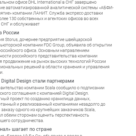
альном офисе DHL International в СНГ завершено
ие автоматизированной аналитической системы «АБФИ-
ятие» компании ЛАНИТ. Служба экспресс-доставки
олее 130 собственных и агентских офисов во всех
 СНГ и обслуживает
 в России
я Storus, дочернее предприятие швейцарской
ьюторской компании FDC Group, объявила об открытии
российского офиса. Основным направлением
ности российского представительства компании
я продвижение на рынок высоких технологий России
иональных решений в области хранения и управления
и.
и Digital Design стали партнерами
вительство компании Scala сообщило о подписании
ского соглашения с компанией Digital Design.
ный проект по созданию хранилища данных,
танный и реализованный компаниями незадолго до
о заказу одного из крупнейших заказчиков Scala,
л обеим сторонам оценить перспективность
шего сотрудничества.
нал» шагает по стране