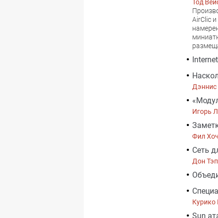
Тод Вей
Произво
AirClic
намерен
миниатю
размеща
Intern
Наско
Дэннис
«Модул
Игорь 
Заметк
Фил Хо
Сеть д
Дон Тэп
Объеди
Специа
Курико
Sun ат