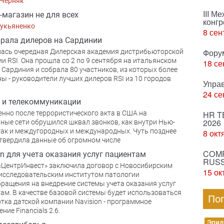
 Черняк
III М
t-магазин не для всех
конгр
Лукьяненко
8 сен
брала дилеров на Сардинии
Фору
ась очередная Дилерская академия дистрибьюторской
и RSI. Она прошла со 2 по 9 сентября на итальянском
18 се
 Сардиния и собрала 80 участников, из которых более
ы - руководители лучших дилеров RSI из 10 городов
Упра
24 се
 и телекоммуникации
нно после террористического акта в США на
HR T
2026
ные сети обрушился шквал звонков, как внутри Нью-
так и междугородных и международных. Чуть позднее
8 окт
твердила данные об огромном числе
COMP
on для учета оказания услуг пациентам
RUSS
«ЦентрИнвест» заключила договор с Новосибирским
15 ок
исследовательским институтом патологии
ращения на внедрение системы учета оказания услуг
ам. В качестве базовой системы будет использоваться
По
тка датской компании Navision - программное
ние Financials 2.6.
Эпид