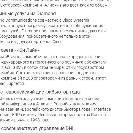
ьюторской компании «Алион» в это достижение: объем
ийные услуги из Diamond
nd Communications совместно с Cisco Systems
тали новую программу гарантийного обслуживания.
ая служба Diamond предлагает ремонт вышедшего из
борудования, приобретенного не только в этой
и, но и у других партнеров Cisco.
 света - «Би Лайн»
я «Вымпелком» объявила о начале предоставления
еждународного автоматического роуминга абонентам
и Лайн GSM» в сотой стране мира. Этим государством
амибия. Соответствующие соглашения подписаны
 компанией с 203 операторами из разных стран, и этот
расширяется.
ace - европейский дистрибьютор года
stems отметила успехи компании Interface на своей
ой конференции в Атланте. Российская компания
на звания «Европейского дистрибьютора года». Interface
вляет ERP-систему iRenaissance производства Ross на
венном рынке с 1998 года.
совершенствует управление DHL