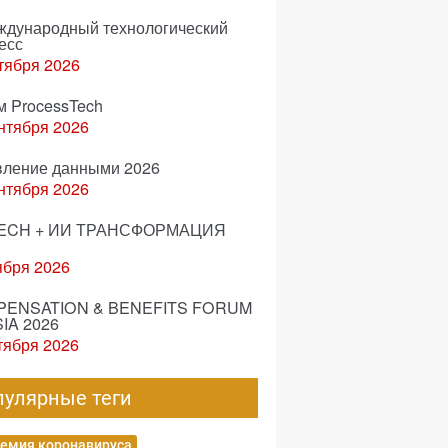
еждународный технологический
есс
тября 2026
м ProcessTech
нтября 2026
вление данными 2026
нтября 2026
ECH + ИИ ТРАНСФОРМАЦИЯ
ября 2026
ENSATION & BENEFITS FORUM
IA 2026
тября 2026
пулярные теги
емия коронавируса