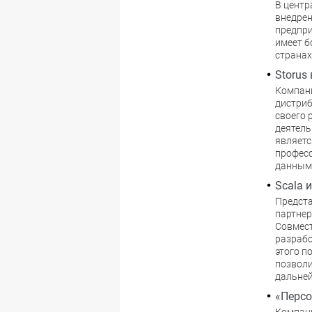
В центр
внедрен
предпри
имеет б
странах
Storus
Компани
дистриб
своего 
деятель
являетс
професс
данным
Scala 
Предста
партнер
Совмест
разрабо
этого п
позволи
дальней
«Персо