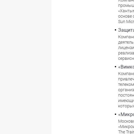
Компани
промыш
«Хантым
основе 
Sun Mic
Защит
Компани
деятель
лицензи
реализа
сервисн
«Вимко
Компан
привлеч
телеком
организ
постоян
имеющи
которых
«Микро
Московс
«Микрои
The Tra