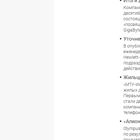
Итоги 
Компани
десятиб
состоящ
«посвящ
GigaByte
Уточне
В опубл
еженеде
Hewlett
подразд
действи
Жильцы
«МТУ-И
жилых д
Первыми
стали д
компани
телефо
«Алион
Olympus
по резу
показат