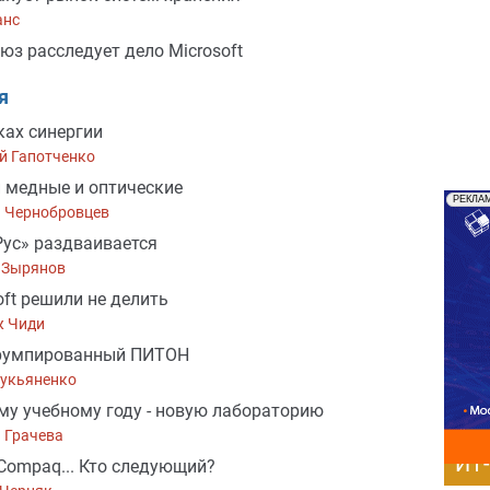
анс
юз расследует дело Microsoft
я
ках синергии
й Гапотченко
 медные и оптические
РЕКЛА
й Чернобровцев
ус» раздваивается
 Зырянов
oft решили не делить
 Чиди
румпированный ПИТОН
Лукьяненко
му учебному году - новую лабораторию
 Грачева
ИТ
, Compaq... Кто следующий?