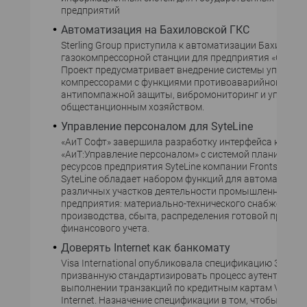
предприятий
Автоматизация на Бахиловской ГКС
Sterling Group приступила к автоматизации Бахиловс
газокомпрессорной станции для предприятия «Сибур-
Проект предусматривает внедрение системы управле
компрессорами с функциями противоаварийной и
антипомпажной защиты, вибромониторинг и управле
общестанционным хозяйством.
Управление персоналом для SyteLine
«АиТ Софт» завершила разработку интерфейса компл
«АиТ:Управление персоналом» с системой планирова
ресурсов предприятия SyteLine компании Frontstep. С
SyteLine обладает набором функций для автоматизац
различных участков деятельности промышленного
предприятия: материально-технического снабжения,
производства, сбыта, распределения готовой продукц
финансового учета.
Доверять Internet как банкомату
Visa International опубликовала спецификацию 3-D Secu
призванную стандартизировать процесс аутентифика
выполнении транзакций по кредитным картам Visa че
Internet. Назначение спецификации в том, чтобы поль