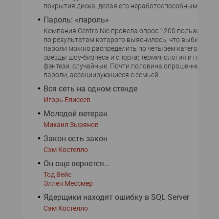
покрытия диска, делая его неработоспособным.
Пароль: «пароль»
Компания CentralNic провела опрос 1200 пользователей
по результатам которого выяснилось, что выбираем
пароли можно распределить по четырем категориям: 
звезды шоу-бизнеса и спорта; терминология и персон
фэнтези; случайные. Почти половина опрошенных исп
пароли, ассоциирующиеся с семьей.
Вся сеть на одном стенде
Игорь Елисеев
Молодой ветеран
Михаил Зырянов
Закон есть закон
Сэм Костелло
Он еще вернется...
Тод Вейс
Эллен Мессмер
Ядерщики находят ошибку в SQL Server
Сэм Костелло