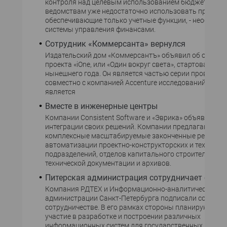
контроля над целевым использованием бюджетных с
ведомствам уже недостаточно использовать програ
обеспечивающие только учетные функции, - необход
системы управления финансами.
Сотрудник «Коммерсанта» вернулся
Издательский дом «Коммерсантъ» объявил об оконча
проекта «iOne, или «Один вокруг света», стартовавшег
нынешнего года. Он является частью серии проводим
совместно с компанией Accenture исследований, цел
является
Вместе в инженерные центры
Компании Consistent Software и «Эврика» объявили об
интеграции своих решений. Компании предлагают кл
комплексные масштабируемые законченные решения
автоматизации проектно-конструкторских и технолог
подразделений, отделов капитального строительства
технической документации и архивов.
Питерская администрация сотрудничает с РДТ
Компания РДТЕХ и Информационно-аналитический це
администрации Санкт-Петербурга подписали соглаше
сотрудничестве. В его рамках стороны планируют со
участие в разработке и построении различных
информационных систем для государственных и комм