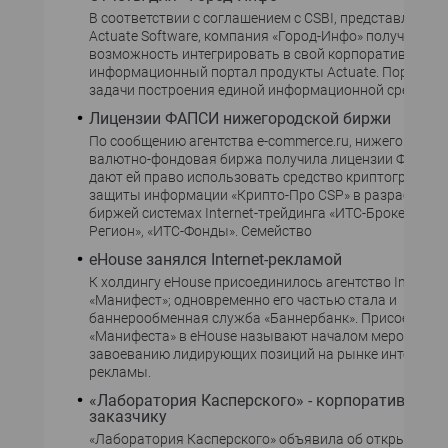
В соответствии с соглашением с CSBI, представляюще
Actuate Software, компания «Город-Инфо» получила
возможность интегрировать в свой корпоративный
информационный портал продукты Actuate. Портал р
задачи построения единой информационной среды
Лицензии ФАПСИ нижегородской биржи
По сообщению агентства e-commerce.ru, нижегородск
валютно-фондовая биржа получила лицензии ФАПСИ,
дают ей право использовать средство криптографиче
защиты информации «Крипто-Про CSP» в разработан
биржей системах Internet-трейдинга «ИТС-Брокер», «И
Регион», «ИТС-Фонды». Семейство
eHouse занялся Internet-рекламой
К холдингу eHouse присоединилось агентство Interne
«Манифест»; одновременно его частью стала и
баннерообменная служба «Баннербанк». Присоедине
«Манифеста» в eHouse называют началом мероприят
завоеванию лидирующих позиций на рынке интеракт
рекламы.
«Лаборатория Касперского» - корпоративному
заказчику
«Лаборатория Касперского» объявила об открытии