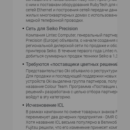
с ним к поставкам оборудования RubyTech для орган
сетей Ethernet и построения сетей передачи данных 
жилых многоквартирных домах с использованием и
медной телефонной проводки.
Cеть для Seiko Precision
Компания Lintec Computer, генеральный партнер конце
Precision (Europe) объявила, о начале создания в Росс
региональной дилерской сети по продаже и обслужи
принтеров Seiko. В течение первого года Lintec планир
добиться суммарных продаж техники Seiko в 1,3-1,5 ты
Требуются «поставщики цветных решений»
Представительство Oki объявило о реструктуризации 
Для продажи и последующей поддержки новых цветн
устройств Oki выделена группа партнеров, получивша
название Colour Team. Программа «Поставщик цветн
решений» разработана с целью отбора партнеров, ко
войдут в эту категорию.
Исчезновение ICL
В рамках кампании по смене товарных знаков Fujitsu
переименует два дочерних предприятия - DMR Consultin
Хотя название ICL весьма популярно в Великобритани
Fujitsu решили, что его изменение принесет компании 