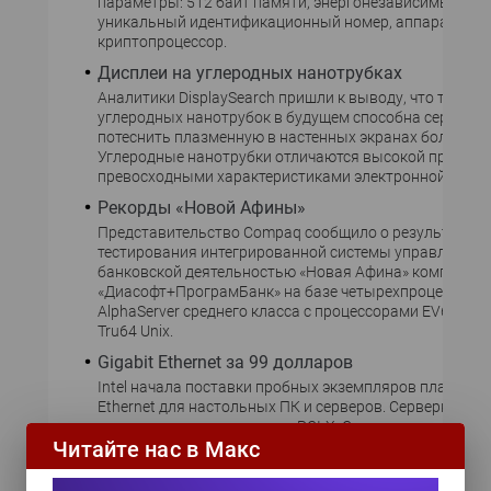
параметры: 512 байт памяти, энергонезависимый тай
уникальный идентификационный номер, аппаратный
криптопроцессор.
Дисплеи на углеродных нанотрубках
Аналитики DisplaySearch пришли к выводу, что технол
углеродных нанотрубок в будущем способна серьезно
потеснить плазменную в настенных экранах большой
Углеродные нанотрубки отличаются высокой прочнос
превосходными характеристиками электронной эмисс
Рекорды «Новой Афины»
Представительство Compaq сообщило о результатах
тестирования интегрированной системы управления
банковской деятельностью «Новая Афина» компании
«Диасофт+ПрограмБанк» на базе четырехпроцессорн
AlphaServer среднего класса с процессорами EV68/1 ГГ
Tru64 Unix.
Gigabit Ethernet за 99 долларов
Intel начала поставки пробных экземпляров плат Giga
Ethernet для настольных ПК и серверов. Серверный в
поддерживает архитектуру PCI-X. Стоимость модели 
Читайте нас в Макс
настольных ПК составит 99 долл.; расценки на серве
модель станут известны позже.