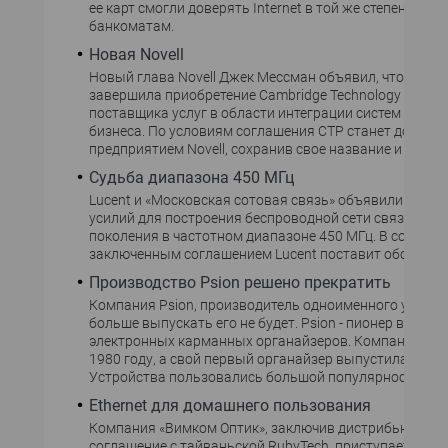
ее карт смогли доверять Internet в той же степени, что 
банкоматам.
Новая Novell
Новый глава Novell Джек Мессман объявил, что комп
завершила приобретение Cambridge Technology Partner
поставщика услуг в области интеграции систем элект
бизнеса. По условиям соглашения CTP станет дочерн
предприятием Novell, сохранив свое название и авто
Судьба диапазона 450 МГц
Lucent и «Московская сотовая связь» объявили об об
усилий для построения беспроводной сети связи сле
поколения в частотном диапазоне 450 МГц. В соответс
заключенным соглашением Lucent поставит оборудо
Производство Psion решено прекратить
Компания Psion, производитель одноименного устрой
больше выпускать его не будет. Psion - пионер в облас
электронных карманных органайзеров. Компания осн
1980 году, а свой первый органайзер выпустила в 198
Устройства пользовались большой популярностью.
Ethernet для домашнего пользования
Компания «Вимком Оптик», заключив дистрибьюторс
соглашение с тайваньской RubyTech, приступает в со