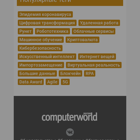
Эпидемия коронавируса
Цифровая трансформация
Удаленная работа
Рунет
Робототехника
Облачные сервисы
Машинное обучение
Криптовалюта
Кибербезопасность
Искусственный интеллект
Интернет вещей
Импортозамещение
Виртуальная реальность
Большие данные
Блокчейн
RPA
Data Award
Agile
5G