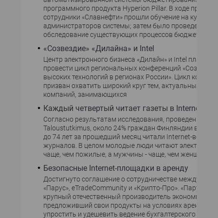
программного продукта Hyperion Pillar. В ходе проекта
сотрудники «Славнефти» прошли обучение на курсах
администраторов системы; затем было проведено
обследование существующих процессов бюджетирова
«Созвездие» «Дилайна» и Intel
Центр электронного бизнеса «Дилайн» и Intel планиру
провести цикл региональных конференций «Созвездие
высоких технологий в регионах России». Цикл конфер
призван охватить широкий круг тем, актуальных как 
компаний, занимающихся
Каждый четвертый читает газеты в Internet
Согласно результатам исследования, проведенного 
Taloustutkimus, около 24% граждан Финляндии в возра
до 74 лет за прошедший месяц читали Internet-версии 
журналов. В целом молодые люди читают электронны
чаще, чем пожилые, а мужчины - чаще, чем женщины.
Безопасные Internet-площадки в аренду
Достигнуто соглашение о сотрудничестве между ком
«Парус», eTradeCommunity и «Крипто-Про». «Парус» - 
крупный отечественный производитель экономическо
предложивший свои продукты на условиях аренды, ч
упростить и удешевить ведение бухгалтерского учета