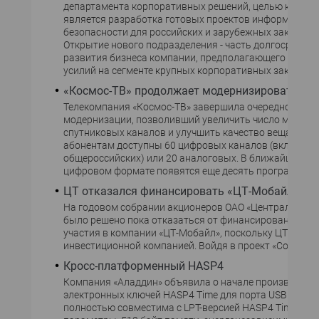
департамента корпоративных решений, целью которо
является разработка готовых проектов информацион
безопасности для российских и зарубежных заказчико
Открытие нового подразделения - часть долгосрочног
развития бизнеса компании, предполагающего конце
усилий на сегменте крупных корпоративных заказчико
«Космос-ТВ» продолжает модернизироваться
Телекомпания «Космос-ТВ» завершила очередной этап
модернизации, позволивший увеличить число миров
спутниковых каналов и улучшить качество вещания. С
абонентам доступны 60 цифровых каналов (включая 
общероссийских) или 20 аналоговых. В ближайшее вр
цифровом формате появятся еще десять программ.
ЦТ отказался финансировать «ЦТ-Мобайл»
На годовом собрании акционеров ОАО «Центральный 
было решено пока отказаться от финансирования сво
участия в компании «ЦТ-Мобайл», поскольку ЦТ не яв
инвестиционной компанией. Войдя в проект «Соник
Кросс-платформенный HASP4
Компания «Аладдин» объявила о начале производств
электронных ключей HASP4 Time для порта USB. Моде
полностью совместима с LPT-версией HASP4 Time и им