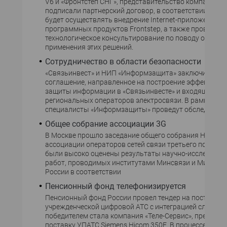
V6 и «Фронтстеп СНГ», представительство компании Fr
подписали партнерский договор, в соответствии с ко
будет осуществлять внедрение Internet-приложений с
программных продуктов Frontstep, а также проводить
технологическое консультирование по поводу особен
применения этих решений.
Сотрудничество в области безопасности
«Связьинвест» и НИП «Информзащита» заключили ге
соглашение, направленное на построение эффективн
защиты информации в «Связьинвесте» и входящих в н
региональных операторов электросвязи. В рамках со
специалисты «Информзащиты» проведут обследован
Общее собрание ассоциации 3G
В Москве прошло заседание общего собрания Нацио
ассоциации операторов сетей связи третьего поколен
были высоко оценены результаты научно-исследоват
работ, проводимых институтами Минсвязи и Минобо
России в соответствии
Пенсионный фонд телефонизируется
Пенсионный фонд России провел тендер на поставку 
учрежденческой цифровой АТС с интеграцией служб и у
победителем стала компания «Теле-Сервис», предло
поставку УПАТС Siemens Hicom 350E. В процессе