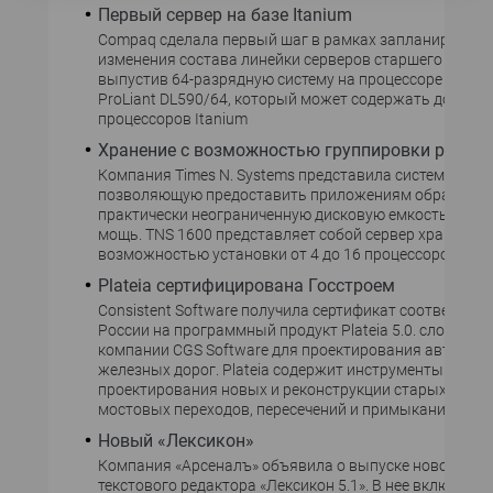
Первый сервер на базе Itanium
Compaq сделала первый шаг в рамках запланированн
изменения состава линейки серверов старшего класса
выпустив 64-разрядную систему на процессоре Itaniu
ProLiant DL590/64, который может содержать до четы
процессоров Itanium
Хранение с возможностью группировки ресурс
Компания Times N. Systems представила систему хран
позволяющую предоставить приложениям обработки
практически неограниченную дисковую емкость и пр
мощь. TNS 1600 представляет собой сервер хранения 
возможностью установки от 4 до 16 процессоров.
Plateia сертифицирована Госстроем
Consistent Software получила сертификат соответстви
России на программный продукт Plateia 5.0. словенск
компании CGS Software для проектирования автомоб
железных дорог. Plateia содержит инструменты для
проектирования новых и реконструкции старых дорог
мостовых переходов, пересечений и примыканий.
Новый «Лексикон»
Компания «Арсеналъ» объявила о выпуске новой вер
текстового редактора «Лексикон 5.1». В нее включена 