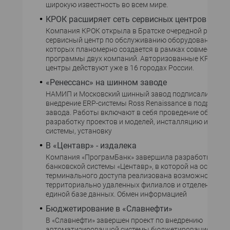
широкую известность во всем мире.
КРОК расширяет сеть сервисных центров
Компания КРОК открыла в Братске очередной регион
сервисный центр по обслуживанию оборудования Com
которых планомерно создается в рамках совместной
программы двух компаний. Авторизованные КРОК се
центры действуют уже в 16 городах России.
«Ренессанс» на шинном заводе
НАМИП и Московский шинный завод подписали контр
внедрение ERP-системы Ross Renaissance в подразде
завода. Работы включают в себя проведение обследо
разработку проектов и моделей, инсталляцию и настр
системы, установку
В «Центавр» - издалека
Компания «ПрограмБанк» завершила разработку вер
банковской системы «Центавр», в которой на основе
терминального доступа реализована возможность р
территориально удаленных филиалов и отделений бан
единой базе данных. Обмен информацией
Бюджетирование в «Славнефти»
В «Славнефти» завершен проект по внедрению
автоматизированной системы бюджетирования на ба