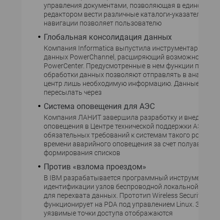
управления документами, позволяющая в едином инт
редактором вести различные каталоги-указатели. Ср
навигации позволяет пользователю
Глобальная консолидация данных
Компания Informatica выпустила инструментарий инт
данных PowerChannel, расширяющий возможности с
PowerCenter. Предусмотренные в нем функции предва
обработки данных позволяют отправлять в аналитич
центр лишь необходимую информацию. Данные можн
пересылать через
Система оповещения для АЭС
Компания ЛАНИТ завершила разработку и внедрение
оповещения в Центре технической поддержки АЭС. В ч
обязательных требований к системам такого рода - с
времени аварийного оповещения за счет полуавтома
формирования списков
Против «взлома проездом»
В IBM разрабатывается программный инструментари
идентификации узлов беспроводной локальной сети,
для перехвата данных. Прототип Wireless Security Audi
функционирует на PDA под управлением Linux. Защищ
уязвимые точки доступа отображаются