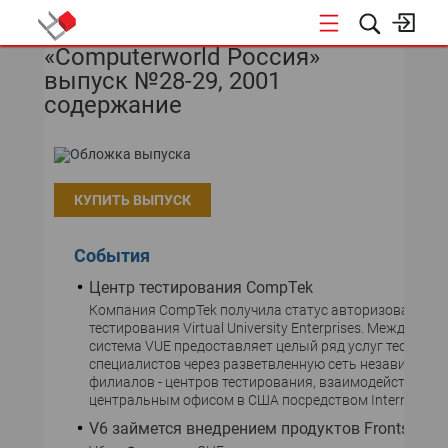
«Computerworld Россия»
НОВОСТИ
выпуск №28-29, 2001
содержание
КУПИТЬ ВЫПУСК
События
Центр тестирования CompTek
Компания СompTek получила статус авторизованного
тестирования Virtual University Enterprises. Междунар
система VUE предоставляет целый ряд услуг тестиро
специалистов через разветвленную сеть независимы
филиалов - центров тестирования, взаимодействующи
центральным офисом в США посредством Internet.
V6 займется внедрением продуктов Frontstep