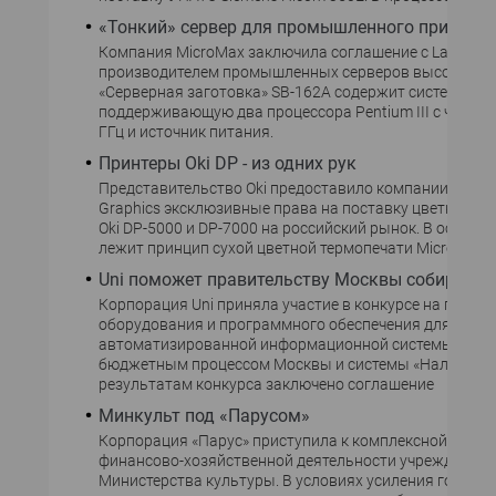
«Тонкий» сервер для промышленного примене
Компания MicroMax заключила соглашение с Lanner Ele
производителем промышленных серверов высотой 1U
«Серверная заготовка» SB-162A содержит системную 
поддерживающую два процессора Pentium III с частот
ГГц и источник питания.
Принтеры Oki DP - из одних рук
Представительство Oki предоставило компании Comp
Graphics эксклюзивные права на поставку цветных п
Oki DP-5000 и DP-7000 на российский рынок. В основе
лежит принцип сухой цветной термопечати Micro Dry.
Uni поможет правительству Москвы собирать 
Корпорация Uni приняла участие в конкурсе на право
оборудования и программного обеспечения для созд
автоматизированной информационной системы упра
бюджетным процессом Москвы и системы «Налог-2-Мо
результатам конкурса заключено соглашение
Минкульт под «Парусом»
Корпорация «Парус» приступила к комплексной авто
финансово-хозяйственной деятельности учреждений
Министерства культуры. В условиях усиления госуда