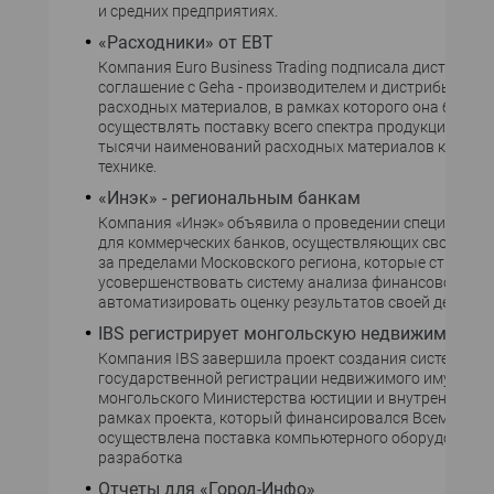
и средних предприятиях.
«Расходники» от EBT
Компания Euro Business Trading подписала дистрибь
соглашение с Geha - производителем и дистрибьютор
расходных материалов, в рамках которого она будет
осуществлять поставку всего спектра продукции Geha 
тысячи наименований расходных материалов к офис
технике.
«Инэк» - региональным банкам
Компания «Инэк» объявила о проведении специально
для коммерческих банков, осуществляющих свою дея
за пределами Московского региона, которые стремят
усовершенствовать систему анализа финансового со
автоматизировать оценку результатов своей деятель
IBS регистрирует монгольскую недвижимость
Компания IBS завершила проект создания системы
государственной регистрации недвижимого имуществ
монгольского Министерства юстиции и внутренних дел
рамках проекта, который финансировался Всемирным
осуществлена поставка компьютерного оборудования
разработка
Отчеты для «Город-Инфо»