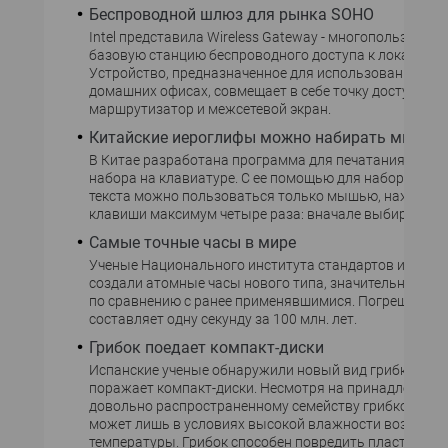
Беспроводной шлюз для рынка SOHO
Intel представила Wireless Gateway - многопользоват
базовую станцию беспроводного доступа к локальной
Устройство, предназначенное для использования в м
домашних офисах, совмещает в себе точку доступа,
маршрутизатор и межсетевой экран.
Китайские иероглифы можно набирать мышь
В Китае разработана программа для печатания иерог
набора на клавиатуре. С ее помощью для набора кита
текста можно пользоваться только мышью, нажимая 
клавиши максимум четыре раза: вначале выбирается
Самые точные часы в мире
Ученые Национального института стандартов и техн
создали атомные часы нового типа, значительно боле
по сравнению с ранее применявшимися. Погрешность
составляет одну секунду за 100 млн. лет.
Грибок поедает компакт-диски
Испанские ученые обнаружили новый вид грибка, ко
поражает компакт-диски. Несмотря на принадлежност
довольно распространенному семейству грибков, раз
может лишь в условиях высокой влажности воздуха и
температуры. Грибок способен повредить пластиковы