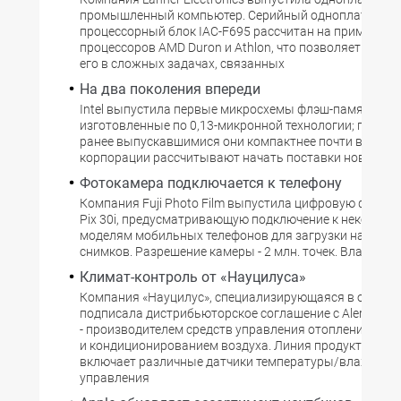
промышленный компьютер. Серийный одноплатный
процессорный блок IAC-F695 рассчитан на применен
процессоров AMD Duron и Athlon, что позволяет испо
его в сложных задачах, связанных
На два поколения впереди
Intel выпустила первые микросхемы флэш-памяти,
изготовленные по 0,13-микронной технологии; по сра
ранее выпускавшимися они компактнее почти в полтор
корпорации рассчитывают начать поставки новых м
Фотокамера подключается к телефону
Компания Fuji Photo Film выпустила цифровую фотока
Pix 30i, предусматривающую подключение к некоторы
моделям мобильных телефонов для загрузки на них 
снимков. Разрешение камеры - 2 млн. точек. Владель
Климат-контроль от «Науцилуса»
Компания «Науцилус», специализирующаяся в област
подписала дистрибьюторское соглашение с Alerton Tec
- производителем средств управления отоплением, в
и кондиционированием воздуха. Линия продуктов BAC
включает различные датчики температуры/влажности
управления