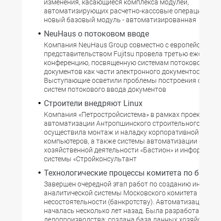
изменения, касающиеся комплекса модулей,
автоматизирующих расчетно-кассовые операции. По
новый базовый модуль - автоматизированная
NeuHaus о потоковом вводе
Компания NeuHaus Group совместно с европейским
представительством Fujitsu провела третью ежегодн
конференцию, посвященную системам потокового вв
документов как части электронного документооборот
Выступающие осветили проблемы построения совре
систем потокового ввода документов
Строители внедряют Linux
Компания «Петростройсистема» в рамках проекта ко
автоматизации Антропшинского строительного комб
осуществила монтаж и наладку корпоративной сети, 
компьютеров, а также системы автоматизации финан
хозяйственной деятельности «Бастион» и информаци
системы «Стройконсультант
Технологические процессы комитета по банкро
Завершен очередной этап работ по созданию информ
аналитической системы Московского комитета по
несостоятельности (банкротству). Автоматизация ко
началась несколько лет назад. Была разработана сис
делопроизводства; создана база данных хозяйствую