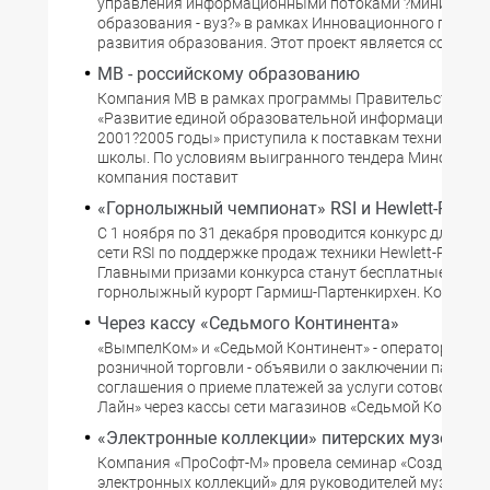
управления информационными потоками ?министерс
образования - вуз?» в рамках Инновационного проект
развития образования. Этот проект является составн
МВ - российскому образованию
Компания МВ в рамках программы Правительства Ро
«Развитие единой образовательной информационной
2001?2005 годы» приступила к поставкам техники в с
школы. По условиям выигранного тендера Минобраз
компания поставит
«Горнолыжный чемпионат» RSI и Hewlett-Packa
С 1 ноября по 31 декабря проводится конкурс для дил
сети RSI по поддержке продаж техники Hewlett-Packard
Главными призами конкурса станут бесплатные путев
горнолыжный курорт Гармиш-Партенкирхен. Конкурс, 
Через кассу «Седьмого Континента»
«ВымпелКом» и «Седьмой Континент» - оператор стол
розничной торговли - объявили о заключении партнер
соглашения о приеме платежей за услуги сотовой свя
Лайн» через кассы сети магазинов «Седьмой Континен
«Электронные коллекции» питерских музеев
Компания «ПроСофт-М» провела семинар «Создание
электронных коллекций» для руководителей музеев П