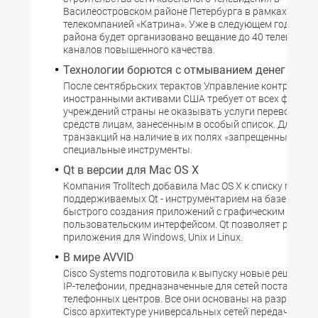
Василеостровском районе Петербурга в рамках контр
телекомпанией «Катрина». Уже в следующем году на 
района будет организовано вещание до 40 телевизио
каналов повышенного качества.
Технологии борются с отмыванием денег
После сентябрьских терактов Управление контроля н
иностранными активами США требует от всех финан
учреждений страны не оказывать услуги перевода д
средств лицам, занесенным в особый список. Для про
транзакций на наличие в их полях «запрещенных» име
специальные инструменты.
Qt в версии для Mac OS X
Компания Trolltech добавила Mac OS X к списку платф
поддерживаемых Qt - инструментарием на базе С++ д
быстрого создания приложений с графическим
пользовательским интерфейсом. Qt позволяет разра
приложения для Windows, Unix и Linux.
В мире AVVID
Cisco Systems подготовила к выпуску новые решения 
IP-телефонии, предназначенные для сетей поставщико
телефонных центров. Все они основаны на разрабат
Cisco архитектуре универсальных сетей передачи дан