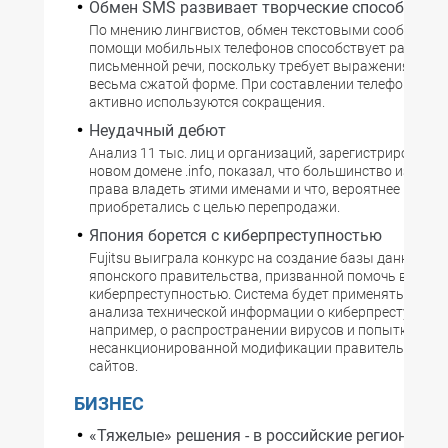
Обмен SMS развивает творческие способности
По мнению лингвистов, обмен текстовыми сообщения
помощи мобильных телефонов способствует развити
письменной речи, поскольку требует выражения мысл
весьма сжатой форме. При составлении телефонных 
активно используются сокращения.
Неудачный дебют
Анализ 11 тыс. лиц и организаций, зарегистрировавш
новом домене .info, показал, что большинство из них 
права владеть этими именами и что, вероятнее всего,
приобретались с целью перепродажи.
Япония борется с киберпреступностью
Fujitsu выиграла конкурс на создание базы данных дл
японского правительства, призванной помочь в борьб
киберпреступностью. Система будет применяться для
анализа технической информации о киберпреступлени
например, о распространении вирусов и попытках
несанкционированной модификации правительствен
сайтов.
БИЗНЕС
«Тяжелые» решения - в российские регионы