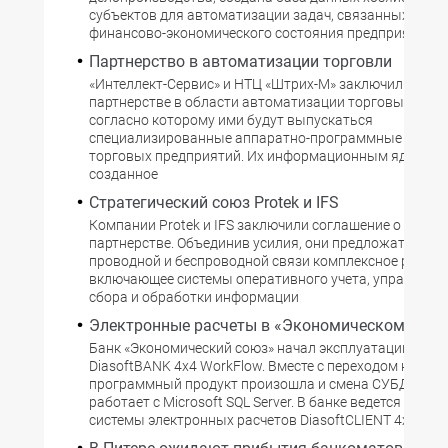
субъектов для автоматизации задач, связанных с ан
финансово-экономического состояния предприятий.
Партнерство в автоматизации торговли
«Интеллект-Сервис» и НТЦ «Штрих-М» заключили дого
партнерстве в области автоматизации торговых комп
согласно которому ими будут выпускаться
специализированные аппаратно-программные компл
торговых предприятий. Их информационным ядром ст
созданное
Стратегический союз Protek и IFS
Компании Protek и IFS заключили соглашение о страт
партнерстве. Объединив усилия, они предложат опер
проводной и беспроводной связи комплексное решени
включающее системы оперативного учета, управления
сбора и обработки информации
Электронные расчеты в «Экономическом союз
Банк «Экономический союз» начал эксплуатацию сис
DiasoftBANK 4x4 WorkFlow. Вместе с переходом на но
программный продукт произошла и смена СУБД: тепе
работает с Microsoft SQL Server. В банке ведется устан
системы электронных расчетов DiasoftCLIENT 4x4 for 