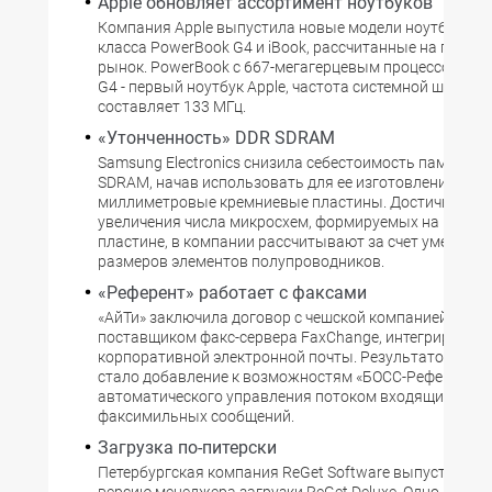
Apple обновляет ассортимент ноутбуков
Компания Apple выпустила новые модели ноутбуков 
класса PowerBook G4 и iBook, рассчитанные на потре
рынок. PowerBook с 667-мегагерцевым процессором 
G4 - первый ноутбук Apple, частота системной шины к
составляет 133 МГц.
«Утонченность» DDR SDRAM
Samsung Electronics снизила себестоимость памяти т
SDRAM, начав использовать для ее изготовления 300-
миллиметровые кремниевые пластины. Достичь даль
увеличения числа микросхем, формируемых на каждо
пластине, в компании рассчитывают за счет уменьше
размеров элементов полупроводников.
«Референт» работает с факсами
«АйТи» заключила договор с чешской компанией DataS
поставщиком факс-сервера FaxChange, интегрируемог
корпоративной электронной почты. Результатом сог
стало добавление к возможностям «БОСС-Референт» 
автоматического управления потоком входящих и ис
факсимильных сообщений.
Загрузка по-питерски
Петербургская компания ReGet Software выпустила н