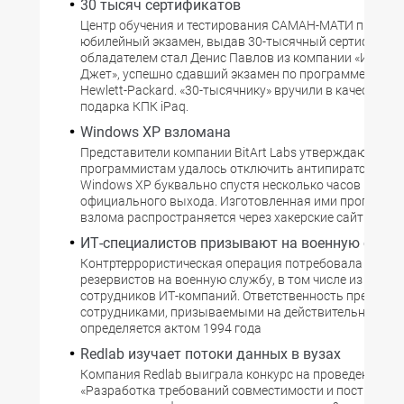
30 тысяч сертификатов
Центр обучения и тестирования САМАН-МАТИ принял
юбилейный экзамен, выдав 30-тысячный сертификат. 
обладателем стал Денис Павлов из компании «Инфос
Джет», успешно сдавший экзамен по программе серт
Hewlett-Packard. «30-тысячнику» вручили в качестве 
подарка КПК iPaq.
Windows XP взломана
Представители компании BitArt Labs утверждают, что 
программистам удалось отключить антипиратскую з
Windows XP буквально спустя несколько часов после 
официального выхода. Изготовленная ими программ
взлома распространяется через хакерские сайты.
ИТ-специалистов призывают на военную служ
Контртеррористическая операция потребовала от СШ
резервистов на военную службу, в том числе из числа
сотрудников ИТ-компаний. Ответственность предприя
сотрудниками, призываемыми на действительную слу
определяется актом 1994 года
Redlab изучает потоки данных в вузах
Компания Redlab выиграла конкурс на проведение пр
«Разработка требований совместимости и построени