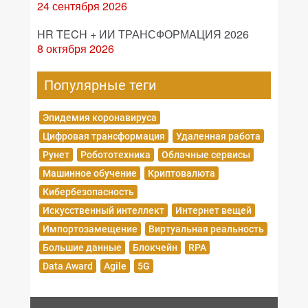
24 сентября 2026
HR TECH + ИИ ТРАНСФОРМАЦИЯ 2026
8 октября 2026
Популярные теги
Эпидемия коронавируса
Цифровая трансформация
Удаленная работа
Рунет
Робототехника
Облачные сервисы
Машинное обучение
Криптовалюта
Кибербезопасность
Искусственный интеллект
Интернет вещей
Импортозамещение
Виртуальная реальность
Большие данные
Блокчейн
RPA
Data Award
Agile
5G