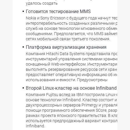
удалось создать
Готовится тестирование MMS
Nokia и Sony Ericsson с будущего года начнут тестиров
интероперабельность созданных различными разраб
служб на основе технологии мгновенного обмена мул
сообщениями. Предполагается, что MMS займет место
сетях мобильной связи третьего поколения.
Платформа виртуализации хранения
Компания Hitachi Data Systems представила програм
инструментарий управления системами хранения Hi
оснащенный Web-интерфейсом. Инструментарий позв
выполнять резервирование ресурсов сети хранения,
предоставляет оперативную информацию об интенсив
использования и емкости. Предусмотрены
Второй Linux-кластер на основе Infiniband
Компания Fujitsu вслед за IBM построила Linux-класте
основе технологии Infiniband. Кластер состоит из 16
двухпроцессорных серверов Primergy и управляется п
помощи программного обеспечения SCore, разработа
рамках проекта японского правительства. В кластере
используется предпродажный вариант контроллеров I
Infiniband.