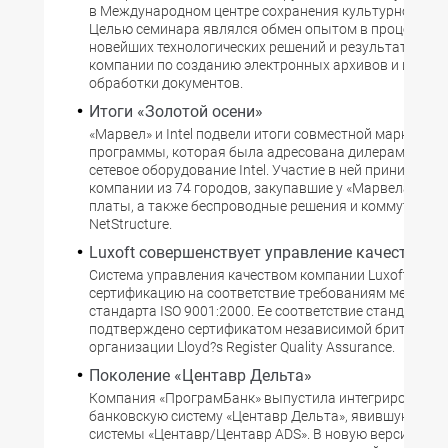
в Международном центре сохранения культурного на
Целью семинара являлся обмен опытом в процессе о
новейших технологических решений и результатов ра
компании по созданию электронных архивов и центр
обработки документов.
Итоги «Золотой осени»
«Марвел» и Intel подвели итоги совместной маркетинг
программы, которая была адресована дилерам, про
сетевое оборудование Intel. Участие в ней принимали 
компании из 74 городов, закупавшие у «Марвела» сет
платы, а также беспроводные решения и коммутаторы
NetStructure.
Luxoft совершенствует управление качеством
Система управления качеством компании Luxoft прош
сертификацию на соответствие требованиям междун
стандарта ISO 9001:2000. Ее соответствие стандарту 
подтверждено сертификатом независимой британско
организации Lloyd?s Register Quality Assurance.
Поколение «Центавр Дельта»
Компания «ПрограмБанк» выпустила интегрированн
банковскую систему «Центавр Дельта», явившуюся п
системы «Центавр/Центавр ADS». В новую версию вн