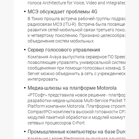
голоса Architecture for Voice, Video and Integrated Data.
МСЭ обсуждает проблемы 4G
В Токио прошла встреча рабочей группы подразделен
радиосвязи МСЭ (ITU-R). Встреча была посвящена пут
развития сетей мобильной связи третьего поколения 
к четвертому поколению. Признано целесообразным
объединение систем мобильных
Сервер голосового управления
Компания Avaya выпустила серверное ПО Speech Acces
позволяющее управлять универсальной системой об
сообщениями при помощи голосовых команд. Speech 
Server можно объединить в сеть с учрежденческой АТС
интегрировать
Медиа-шлюзы на платформе Motorola
«РТСофт» представила новое решение - платформу дл
разработки медиа-шлюзов Multi-Service Packet Transpo
Platform компании Motorola. Платформа строится на б
CompactPCI-комплекта высокой готовности CPX8000,
модулей пакетной обработки и модулей коммутации н
сетевых процессоров C-Port.
Промышленные компьютеры на базе Duron
Компания Lanner Electronics выпустила одноплатный