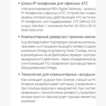
Шлюз IP-телефонии для офисных АТС
Intel анонсировала PBX Digital Gatewaу - шлюз для по
IP-телефонов к офисных АТС. Устройство позволяет и
замены аппаратуры действующей АТС на полноценны
IP-телефонии; оно поддерживает АТС Definity G3 комп
Avaya, Meridian 1 компании Nortel, SX-200 и SX-2000 к
Mitel Networks.
Компьютерный диверсант признан виновным
Суд Филадельфии подтвердил ранее вынесенный вер
«виновен» в отношении бывшего сетевого администр
компании Omega Engineering Тима Ллойда, который о
в размещении на ее файловом сервере «программной
замедленного действия», через определенное время
уничтожившей ПО управления производственным
оборудованием Omega.
Технология для компьютерных «воздыхателей
Как сообщает журнал New Science, ученый из Род-Айл
Игараси разрабатывает методику управления компь
при помощи вздохов и междометий. Как считает учены
сравнению с технологиями речевого управления сист
основе простых звуков будет гораздо менее подверж
ошибкам.