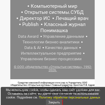
Компьютерный мир
Открытые системы.СУБД
Директор ИС
Лечащий врач
Publish
Классный журнал
Понимашка
Data Award
Управление данными
Технологии бизнес-аналитики
Data & AI
Качество данных
Интеллектуальное предприятие
Управление бизнес-процессами
© ООО «Издательство «Открытые системы», 1992-
2026.
Средство массовой информации www.osp.ru Учредитель: ООО
«Издательство «Открытые системы» Главный редактор: Христов П.В. Адрес
электронной почты редакции: info@osp.ru
Мы используем cookie, чтобы сделать наш сайт удобнее для вас.
Телефон редакции: 7 (499) 703-18-54 Возрастная маркировка: 12+
Свидетельство о регистрации СМИ сетевого издания Эл.№ ФС77-62008 от
Оставаясь на сайте, вы даете свое согласие на использование
05 июня 2015 г. выдано Роскомнадзором.
cookie. Подробнее см.
Политику обработки персональных данных
Закрыть