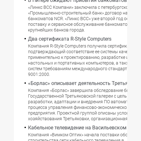
В Питере ожидают прибытия банкоматов
«Линкс BCC Компани» заключила с петербургской ком
«Промышленно-строительный банк» договор на поста
банкоматов NCR. «Линкс ВСС» уже второй год осущес
поставку и сервисное обслуживание банкоматов для 
крупнейших банков города.
Два сертификата R-Style Computers
Компания R-Style Computers получила сертификат,
подтверждающий соответствие ее системы качества
применительно к проектированию, разработке и прои
настольных и портативных компьютеров, а также се
систем требованиям международного стандарта качес
9001:2000.
«Борлас» описывает деятельность Третьяковк
Компания «Борлас» завершила обследование бизнес-
Государственной Третьяковской галереи с целью под
разработки, адаптации и внедрения ПО автоматизаци
процесса управления финансово-экономической деят
предприятия. Проектной группой описаны условия
хозяйствования Третьяковки, организационная
Кабельное телевидение на Васильевском остр
Компания «Вимком Оптик» начала поставки оборудов
строительства сети кабельного телевидения в