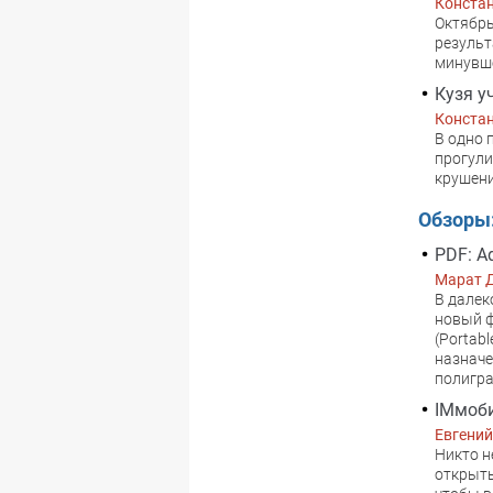
Конста
Октябрь
результ
минувше
Кузя у
Конста
В одно 
прогули
крушени
Обзоры
PDF: A
Марат 
В далек
новый ф
(Portab
назначе
полигра
IMмоб
Евгений
Никто н
открыть