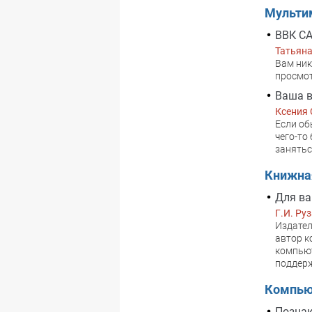
Мульти
ВВК СА
Татьяна
Вам ник
просмот
Ваша в
Ксения
Если об
чего-то
занятьс
Книжна
Для в
Г.И. Ру
Издател
автор к
компьют
поддерж
Компью
Познак