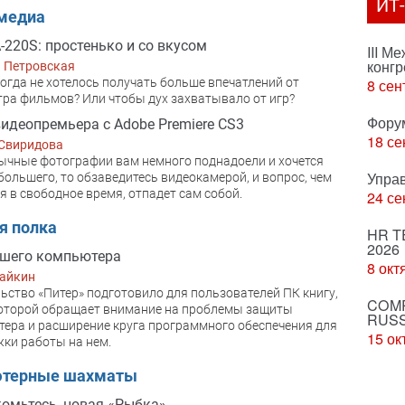
ИТ
медиа
-220S: простенько и со вкусом
III М
конгр
 Петровская
огда не хотелось получать больше впечатлений от
8 сен
ра фильмов? Или чтобы дух захватывало от игр?
Фору
идеопремьера с Adobe Premiere CS3
18 се
 Свиридова
ычные фотографии вам немного поднадоели и хочется
Упра
 большего, то обзаведитесь видеокамерой, и вопрос, чем
я в свободное время, отпадет сам собой.
24 се
я полка
HR T
2026
ашего компьютера
8 окт
зайкин
ьство «Питер» подготовило для пользователей ПК книгу,
COMP
оторой обращает внимание на проблемы защиты
RUSS
ера и расширение круга программного обеспечения для
15 ок
ки работы на нем.
терные шахматы
омьтесь, новая «Рыбка»