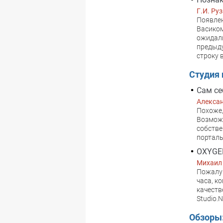
Г.И. Ру
Появлен
Васиком
ожидали
предыду
строку 
Студия
Сам се
Алекса
Похоже,
Возможн
собстве
порталы
OXYGEN
Михаил
Пожалуй
часа, к
качеств
Studio.
Обзоры