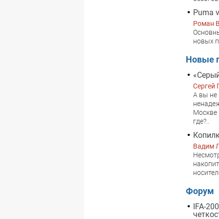
Puma v
Роман 
Основны
новых п
Новые 
«Серый
Сергей 
А вы не
ненадеж
Москве в
где?..
Копил
Вадим 
Несмотр
накопит
носител
Форум
IFA-20
четкос