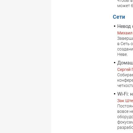
чтобы в
может б
Сети
Невод 
Михаил
Заверши
в Сеть 
создани
Неве.
Домашн
Сергей 
Собирае
конфере
четкост
Wi-Fi:
Зак Шт
Постоян
вовсе н
оборуд
фокусам
разрабо