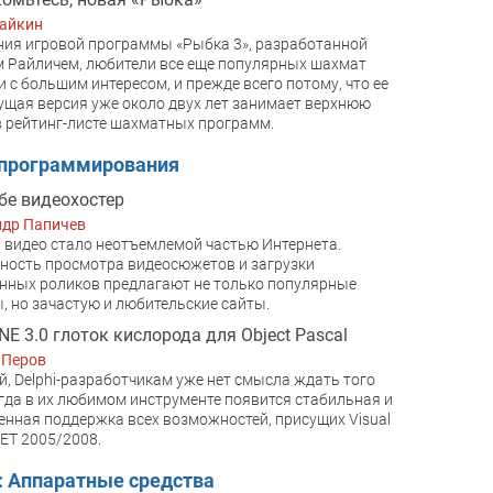
зайкин
ия игровой программы «Рыбка 3», разработанной
 Райличем, любители все еще популярных шахмат
 с большим интересом, и прежде всего потому, что ее
щая версия уже около двух лет занимает верхнюю
в рейтинг-листе шахматных программ.
 программирования
бе видеохостер
ндр Папичев
 видео стало неотъемлемой частью Интернета.
ость просмотра видеосюжетов и загрузки
нных роликов предлагают не только популярные
, но зачастую и любительские сайты.
E 3.0 глоток кислорода для Object Pascal
 Перов
, Delphi-разработчикам уже нет смысла ждать того
огда в их любимом инструменте появится стабильная и
енная поддержка всех возможностей, присущих Visual
NET 2005/2008.
: Аппаратные средства