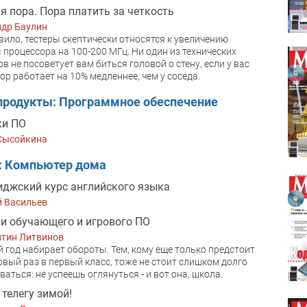
я пора. Пора платить за четкость
ндр Баулин
вило, тестеры скептически относятся к увеличению
 процессора на 100-200 МГц. Ни один из технических
в не посоветует вам биться головой о стену, если у вас
ор работает на 10% медленнее, чем у соседа.
продукты: Программное обеспечение
ки ПО
Сысойкина
: Компьютер дома
джский курс английского языка
й Васильев
и обучающего и игрового ПО
нтин Литвинов
 год набирает обороты. Тем, кому еще только предстоит
рвый раз в первый класс, тоже не стоит слишком долго
ваться: не успеешь оглянуться - и вот она, школа.
 телегу зимой!