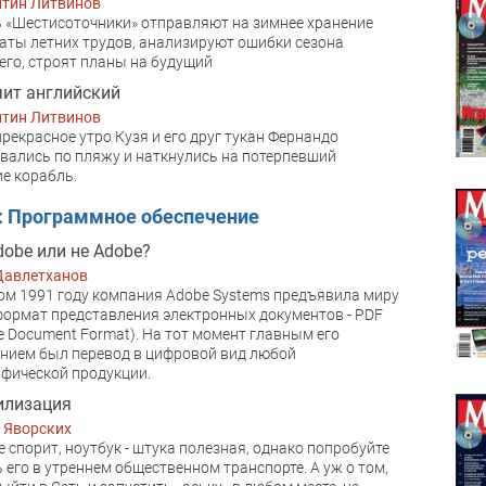
нтин Литвинов
 «Шестисоточники» отправляют на зимнее хранение
аты летних трудов, анализируют ошибки сезона
го, строят планы на будущий
чит английский
нтин Литвинов
прекрасное утро Кузя и его друг тукан Фернандо
вались по пляжу и наткнулись на потерпевший
е корабль.
: Программное обеспечение
dobe или не Adobe?
Давлетханов
ом 1991 году компания Adobe Systems предъявила миру
ормат представления электронных документов - PDF
le Document Format). На тот момент главным его
нием был перевод в цифровой вид любой
фической продукции.
илизация
 Яворских
е спорит, ноутбук - штука полезная, однако попробуйте
 его в утреннем общественном транспорте. А уж о том,