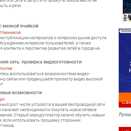
ыйти в Сеть и запустить «аську» в любом месте, не
ыть и речи.
с мелкой ячейкой
РЕКЛА
 Глинников
м публикацию материалов о питерском рынке доступа
обсуждением интересов пользователей, а также
я контента и перспектив развития сетей в городе на
яя сеть: проверка видеоготовности
Полтев
тесь воспользоваться возможностями видео-
нц-связи или предвкушаете просмотр видео высокой
и?
 новые возможности
ерн
Са
ный рост числа устройств в вашей беспроводной сети
е означает необходимости покупать новое сетевое
Лучш
ование. Старый маршрутизатор можно обучить новым
, если использовать прошивку сторонних
тчиков.