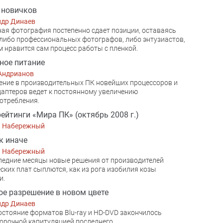
 новичков
ндр Динаев
ая фотография постепенно сдает позиции, оставаясь
либо профессиональных фотографов, либо энтузиастов,
 нравится сам процесс работы с пленкой.
ное питание
Андрианов
ние в производительных ПК новейших процессоров и
аптеров ведет к постоянному увеличению
отребления.
ейтинги «Мира ПК» (октябрь 2008 г.)
й Набережный
к иначе
й Набережный
ледние месяцы новые решения от производителей
ских плат сыплются, как из рога изобилия козы
и.
е разрешение в новом цвете
ндр Динаев
стояние форматов Blu-ray и HD-DVD закончилось
орочной капитуляцией последнего.