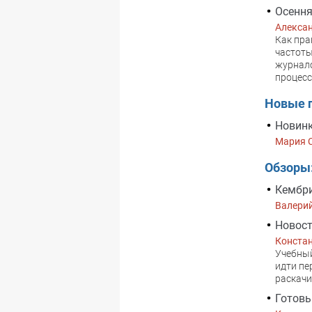
Осення
Алекса
Как пра
частоты
журнало
процесс
Новые 
Новин
Мария 
Обзоры
Кембри
Валери
Новост
Конста
Учебный
идти пе
раскачи
Готовь