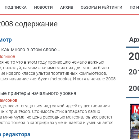
ПОДПИСКА
НОВОСТИ
АРХИВ
ОБЗОРЫ И РЕЙТИНГИ
ПО 
2008 содержание
Ар
мотр
 как много в этом слове...
2
Логинов
я на то что в этом году произошло немало важных
, пожалуй, самым значимым из них для многих было
20
ие нового класса ультрапортативных компьютеров,
ших название «нетбуки» (netbooks). И хотя в начале 2008
20
ые принтеры начального уровня
Самсонов
одолжают сгущаться над самой идеей существования
ых принтеров. Стоимость этих аппаратов давно
а минимума, но цена расходных материалов все растет,
ество тонера в картриджах уменьшается и уменьшается.
а редактора