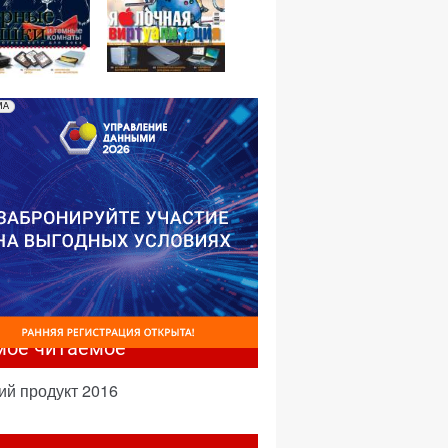
№01,2008
№02,2008
МА
мое читаемое
ий продукт 2016