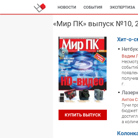
НОВОСТИ
СОБЫТИЯ
ЭКСПЕРТИЗА
«Мир ПК» выпуск №10, 
Хит-о-с
Нетбук
Вадим 
Несмотр
событий
появлен
получив
г.
Лазерн
Антон 
Тучи пр
бюджетн
КУПИТЬ ВЫПУСК
достигл
а колич
Колонк