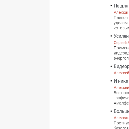
Не для
Алекса
Пленочн
уделом 
которым
Усилен
Сергей 
Примене
видеоад
энергоп
Видеор
Алексе
И ника
Алексе
Все пос
графиче
Амалфе
Большо
Алекса
Противо
безогов