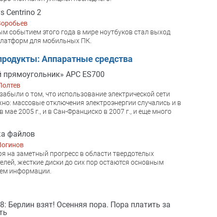
s Centrino 2
Воробьев
м событием этого года в мире ноутбуков стал выход
латформ для мобильных ПК.
продукты: Аппаратные средства
 прямоугольник» APC ES700
Полтев
 забыли о том, что использование электрической сети
но: массовые отключения электроэнергии случались и в
 мае 2005 г., и в Сан-Франциско в 2007 г., и еще много
ка файлов
Логинов
я на заметный прогресс в области твердотелых
елей, жесткие диски до сих пор остаются основным
ем информации.
08: Берлин взят! Осенняя пора. Пора платить за
ть