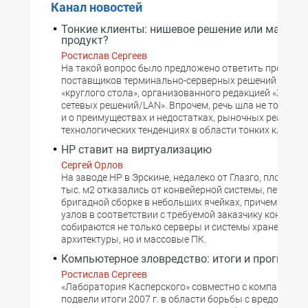
Канал новостей
Тонкие клиенты: нишевое решение или массов
продукт?
Ростислав Сергеев
На такой вопрос было предложено ответить предста
поставщиков терминально-серверных решений в рам
«круглого стола», организованного редакцией «Журна
сетевых решений/LAN». Впрочем, речь шла не только о
и о преимуществах и недостатках, рыночных реалиях, 
технологических тенденциях в области тонких клиентов
HP ставит на виртуализацию
Сергей Орлов
На заводе HP в Эрскине, недалеко от Глазго, площадь
тыс. м2 отказались от конвейерной системы, перейдя 
бригадной сборке в небольших ячейках, причем из кр
узлов в соответствии с требуемой заказчику конфигу
собираются не только серверы и системы хранения с
архитектуры, но и массовые ПК.
Компьютерное зловредство: итоги и прогнозы
Ростислав Сергеев
«Лаборатория Касперского» совместно с компанией I
подвели итоги 2007 г. в области борьбы с вредоносн