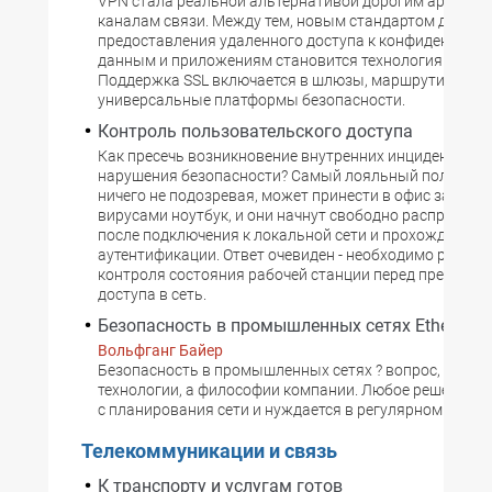
VPN стала реальной альтернативой дорогим аренду
каналам связи. Между тем, новым стандартом для
предоставления удаленного доступа к конфиденциа
данным и приложениям становится технология SSL V
Поддержка SSL включается в шлюзы, маршрутизатор
универсальные платформы безопасности.
Контроль пользовательского доступа
Как пресечь возникновение внутренних инцидентов из
нарушения безопасности? Самый лояльный пользова
ничего не подозревая, может принести в офис зараж
вирусами ноутбук, и они начнут свободно распростра
после подключения к локальной сети и прохождения
аутентификации. Ответ очевиден - необходимо решени
контроля состояния рабочей станции перед предоста
доступа в сеть.
Безопасность в промышленных сетях Ethernet
Вольфганг Байер
Безопасность в промышленных сетях ? вопрос, скорее,
технологии, а философии компании. Любое решение н
с планирования сети и нуждается в регулярном перес
Телекоммуникации и связь
К транспорту и услугам готов