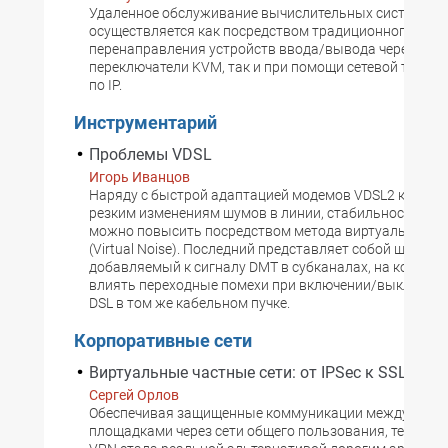
Удаленное обслуживание вычислительных систем
осуществляется как посредством традиционного
перенаправления устройств ввода/вывода через
переключатели KVM, так и при помощи сетевой технол
по IP.
Инструментарий
Проблемы VDSL
Игорь Иванцов
Наряду с быстрой адаптацией модемов VDSL2 к внез
резким изменениям шумов в линии, стабильность лин
можно повысить посредством метода виртуального 
(Virtual Noise). Последний представляет собой шум,
добавляемый к сигналу DMT в субканалах, на которые
влиять переходные помехи при включении/выключен
DSL в том же кабельном пучке.
Корпоративные сети
Виртуальные частные сети: от IPSec к SSL
Сергей Орлов
Обеспечивая защищенные коммуникации между уда
площадками через сети общего пользования, технолог