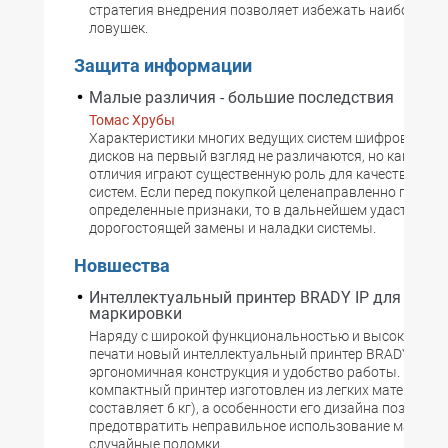
стратегия внедрения позволяет избежать наиболее о
ловушек.
Защита информации
Малые различия - большие последствия
Томас Хрубы
Характеристики многих ведущих систем шифрования 
дисков на первый взгляд не различаются, но как раз 
отличия играют существенную роль для качества ис
систем. Если перед покупкой целенаправленно провер
определенные признаки, то в дальнейшем удастся из
дорогостоящей замены и наладки системы.
Новшества
Интеллектуальный принтер BRADY IP для печа
маркировки
Наряду с широкой функциональностью и высоким ка
печати новый интеллектуальный принтер BRADY IP от
эргономичная конструкция и удобство работы. Этот
компактный принтер изготовлен из легких материалов
составляет 6 кг), а особенности его дизайна позволя
предотвратить неправильное использование материа
случайные поломки.