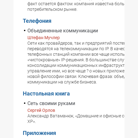
факт остается фактом: компания известна больше на
потребительском рынке.
Телефония
Объединенные коммуникации
Штефан Мучлер
Сети как провайдеров, так и предприятий постепенно
переводятся на телекоммуникации по IP. В качестве с
телефонных станций компании все чаще используют
«чистокровные» IP-решения. В большинстве случаев ре
консолидации коммуникационных инфраструктур, вк
управление ими, но все чаще ? о новых приложениях и
новой философии связи. Ключевая фраза: объединен
коммуникации на службе бизнеса.
Настольная книга
Сеть своими руками
Сергей Орлов
Александр Ватаманюк, «Домашние и офисные сети под 
XP».
Приложения