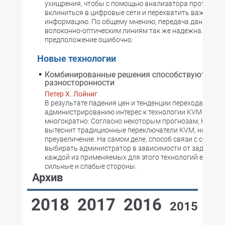
ухищрения, чтобы с помощью анализатора протоколо
вклиниться в цифровые сети и перехватить важную
информацию. По общему мнению, передача данных по
волоконно-оптическим линиям так же надежна. Однак
предположение ошибочно.
Новые технологии
Комбинированные решения способствуют
разносторонности
Петер Х. Лойниг
В результате падения цен и тенденции перехода к уда
администрированию интерес к технологии KVM по IP 
многократно. Согласно некоторым прогнозам, KVM по
вытеснит традиционные переключатели KVM, но это, к
преувеличение. На самом деле, способ связи с серве
выбирать администратор в зависимости от задачи, по
каждой из применяемых для этого технологий есть св
сильные и слабые стороны.
Архив
2018
2017
2016
2015