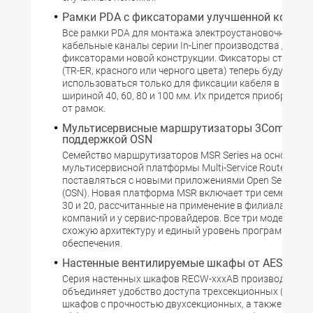
Рамки PDA с фиксаторами улучшенной констр
Все рамки PDA для монтажа электроустановочных из
кабельные каналы серии In-Liner производства ДКС 
фиксаторами новой конструкции. Фиксаторы старого
(TR-ER, красного или черного цвета) теперь будут
использоваться только для фиксации кабеля в канал
шириной 40, 60, 80 и 100 мм. Их придется приобретать
от рамок.
Мультисервисные маршрутизаторы 3Com MSR
поддержкой OSN
Семейство маршрутизаторов MSR Series на основе
мультисервисной платформы Multi-Service Router буде
поставляться с новыми приложениями Open Services 
(OSN). Новая платформа MSR включает три семейства:
30 и 20, рассчитанные на применение в филиалах кру
компаний и у сервис-провайдеров. Все три модели им
схожую архитектуру и единый уровень программного
обеспечения.
Настенные вентилируемые шкафы от AESP
Серия настенных шкафов RECW-xxxAB производства 
объединяет удобство доступа трехсекционных (откид
шкафов с прочностью двухсекционных, а также позво