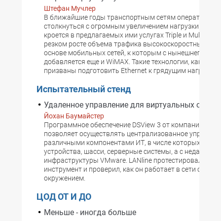
Штефан Мучлер
В ближайшие годы транспортным сетям операторов п
столкнуться с огромным увеличением нагрузки. Прич
кроется в предлагаемых ими услугах Triple и Multi Play,
резком росте объема трафика высокоскоростных слу
основе мобильных сетей, к которым с нынешнего года
добавляется еще и WiMAX. Такие технологии, как PBB-
призваны подготовить Ethernet к грядущим нагрузкам
Испытательный стенд
Удаленное управление для виртуальных сетей
Йохан Баумайстер
Программное обеспечение DSView 3 от компании Avoc
позволяет осуществлять централизованное управлен
различными компонентами ИТ, в числе которых - сете
устройства, шасси, серверные системы, а с недавних п
инфраструктуры VMware. LANline протестировал этот
инструмент и проверил, как он работает в сети с вир
окружением.
ЦОД ОТ И ДО
Меньше - иногда больше