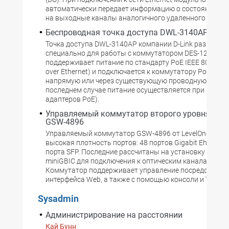
автоматически передает информацию о состоянии св
на выходные каналы аналогичного удаленного модул
Беспроводная точка доступа DWL-3140AP для
Точка доступа DWL-3140AP компании D-Link разработ
специально для работы с коммутатором DES-1228P. О
поддерживает питание по стандарту PoE IEEE 802.3af 
over Ethernet) и подключается к коммутатору PoE DES
напрямую или через существующую проводную сеть (
последнем случае питание осуществляется при помо
адаптеров PoE).
Управляемый коммутатор второго уровня Leve
GSW-4896
Управляемый коммутатор GSW-4896 от LevelOne отли
высокая плотность портов: 48 портов Gigabit Ehternet
порта SFP. Последние рассчитаны на установку транс
miniGBIC для подключения к оптическим каналам связ
Коммутатор поддерживает управление посредством 
интерфейса Web, а также с помощью консоли и Тelnet.
Sysadmin
Администрирование на расстоянии
Кай Бунн