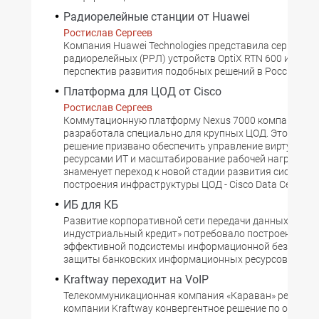
Радиорелейные станции от Huawei
Ростислав Сергеев
Компания Huawei Technologies представила серию ц
радиорелейных (РРЛ) устройств OptiX RTN 600 и свое 
перспектив развития подобных решений в России.
Платформа для ЦОД от Cisco
Ростислав Сергеев
Коммутационную платформу Nexus 7000 компания Ci
разработала специально для крупных ЦОД. Это унив
решение призвано обеспечить управление виртуальн
ресурсами ИТ и масштабирование рабочей нагрузки. 
знаменует переход к новой стадии развития систем д
построения инфраструктуры ЦОД - Cisco Data Center 3.
ИБ для КБ
Развитие корпоративной сети передачи данных в КБ 
индустриальный кредит» потребовало построения на
эффективной подсистемы информационной безопасно
защиты банковских информационных ресурсов.
Kraftway переходит на VoIP
Телекоммуникационная компания «Караван» реализо
компании Kraftway конвергентное решение по органи