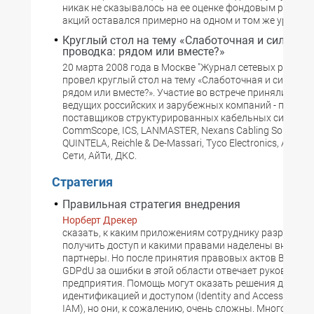
никак не сказывалось на ее оценке фондовым рынком 
акций оставался примерно на одном и том же уровне.
Круглый стол на тему «Слаботочная и силовая
проводка: рядом или вместе?»
20 марта 2008 года в Москве "Журнал сетевых решени
провел круглый стол на тему «Слаботочная и силовая
рядом или вместе?». Участие во встрече приняли перв
ведущих российских и зарубежных компаний - произв
поставщиков структурированных кабельных систем (С
CommScope, ICS, LANMASTER, Nexans Cabling Solutions,
QUINTELA, Reichle & De-Massari, Tyco Electronics, АДП 
Сети, АйТи, ДКС.
Стратегия
Правильная стратегия внедрения
Норберт Дрекер
сказать, к каким приложениям сотруднику разрешает
получить доступ и какими правами наделены внешни
партнеры. Но после принятия правовых актов Basel II,
GDPdU за ошибки в этой области отвечает руководств
предприятия. Помощь могут оказать решения для уп
идентификацией и доступом (Identity and Access Mana
IAM), но они, к сожалению, очень сложны. Многоступе