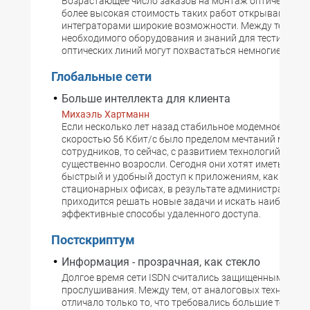
Возрастающее число заказов на монтаж оптических с
более высокая стоимость таких работ открывают пер
интеграторами широкие возможности. Между тем, на
необходимого оборудования и знаний для тестирова
оптических линий могут похвастаться немногие.
Глобальные сети
Больше интеллекта для клиента
Михаэль Хартманн
Если несколько лет назад стабильное модемное соеди
скоростью 56 Кбит/с было пределом мечтаний мобил
сотрудников, то сейчас, с развитием технологий, их з
существенно возросли. Сегодня они хотят иметь тако
быстрый и удобный доступ к приложениям, как и их ко
стационарных офисах, в результате администратора
приходится решать новые задачи и искать наиболее
эффективные способы удаленного доступа.
Постскриптум
Информация - прозрачная, как стекло
Долгое время сети ISDN считались защищенными от
прослушивания. Между тем, от аналоговых технологи
отличало только то, что требовались большие техниче