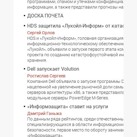
программами, спамом и утечками конфиденциальной
информации, а также представили прогнозы на ближа
ДОСКА ПОЧЕТА
HDS защитила «Лукойл-Информ» от катастроф
Сергей Орлов
HDS и «Лукойл-Информ», головная организация по
информационно-технологическому обеспечению груп
«Лукойл», объявили о запуске первого этапа комплекс
проекта по созданию катастрофоустойчивой инфраст
хранения.
Dell запускает Volution
Ростислав Сергеев
Компания Dell объявила о запуске программы Dell Volu
нацеленной на увеличение рыночной доли самых мас
серверов архитектуры x86, а также представила новы
модульные серверы PowerEdge M-Series.
«Информзащита» ставит на услуги
Дмитрий Ганьжа
По данным ряда рейтингов, среди отечественных ком
специализирующихся в области информационной
безопасности, первое место по обороту занимает
«Информзащита».