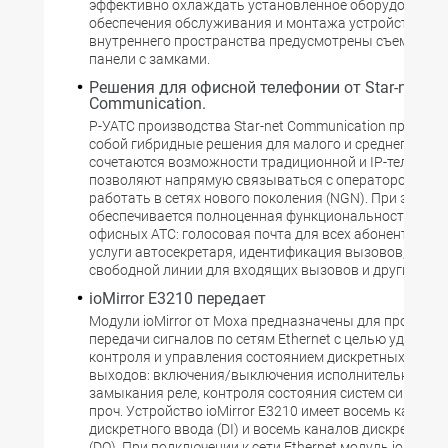
эффективно охлаждать установленное оборудование.
обеспечения обслуживания и монтажа устройств в за
внутреннего пространства предусмотрены съемные 
панели с замками.
Решения для офисной телефонии от Star-net
Communication.
Р-УАТС производства Star-net Communication предст
собой гибридные решения для малого и среднего бизне
сочетаются возможности традиционной и IP-телефони
позволяют напрямую связываться с оператором услуг
работать в сетях нового поколения (NGN). При этом
обеспечивается полноценная функциональность обы
офисных АТС: голосовая почта для всех абонентов си
услуги автосекретаря, идентификация вызовов, авто
свободной линии для входящих вызовов и другие фун
ioMirror E3210 передает
Модули ioMirror от Moxa предназначены для прозрачн
передачи сигналов по сетям Ethernet с целью удаленн
контроля и управления состоянием дискретных входо
выходов: включения/выключения исполнительных уст
замыкания реле, контроля состояния систем сигнализ
проч. Устройство ioMirror E3210 имеет восемь канало
дискретного ввода (DI) и восемь каналов дискретног
(DO). При подключении к сети Ethernet модуль ioMirror