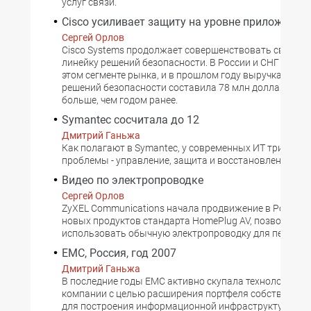
услуг связи.
Cisco усиливает защиту на уровне приложений
Сергей Орлов
Cisco Systems продолжает совершенствовать свою о
линейку решений безопасности. В России и СНГ она ли
этом сегменте рынка, и в прошлом году выручка от п
решений безопасности составила 78 млн долларов, чт
больше, чем годом ранее.
Symantec сосчитала до 12
Дмитрий Ганьжа
Как полагают в Symantec, у современных ИТ три глав
проблемы - управление, защита и восстановление.
Видео по электропроводке
Сергей Орлов
ZyXEL Communications начала продвижение в России 
новых продуктов стандарта HomePlug AV, позволяющ
использовать обычную электропроводку для передач
EMC, Россия, год 2007
Дмитрий Ганьжа
В последние годы EMC активно скупала технологичес
компании с целью расширения портфеля собственных
для построения информационной инфраструктуры, од