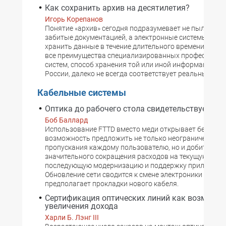
Как сохранить архив на десятилетия?
Игорь Корепанов
Понятие «архив» сегодня подразумевает не пыльные 
забитые документацией, а электронные системы, спо
хранить данные в течение длительного времени. Несм
все преимущества специализированных профессион
систем, способ хранения той или иной информации, о
России, далеко не всегда соответствует реальным тр
Кабельные системы
Оптика до рабочего стола свидетельствует
Боб Баллард
Использование FTTD вместо меди открывает беспрец
возможность предложить не только неограниченную 
пропускания каждому пользователю, но и добиться
значительного сокращения расходов на текущую и
последующую модернизацию и поддержку приложени
Обновление сети сводится к смене электроники и не
предполагает прокладки нового кабеля.
Сертификация оптических линий как возможн
увеличения дохода
Харли Б. Лэнг III