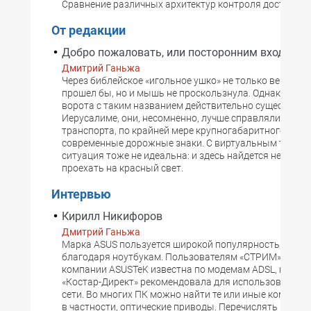
Сравнение различных архитектур контроля доступа к 
От редакции
Добро пожаловать, или посторонним вход вос
Дмитрий Ганьжа
Через библейское «игольное ушко» не только верблюд
прошел бы, но и мышь не проскользнула. Однако, даж
ворота с таким названием действительно существова
Иерусалиме, они, несомненно, лучше справлялись с к
транспорта, по крайней мере крупногабаритного, чем
современные дорожные знаки. С виртуальным трафи
ситуация тоже не идеальна: и здесь найдется немало 
проехать на красный свет.
Интервью
Кирилл Никифоров
Дмитрий Ганьжа
Марка ASUS пользуется широкой популярностью преж
благодаря ноутбукам. Пользователям «СТРИМ» прод
компании ASUSTeK известна по модемам ADSL, котор
«Костар-Директ» рекомендовала для использования в
сети. Во многих ПК можно найти те или иные компоне
в частности, оптические приводы. Перечислять можно 