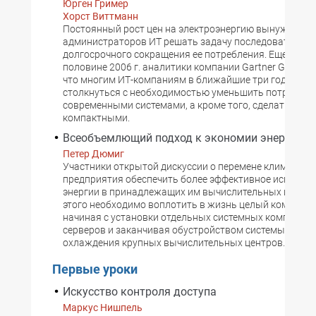
Юрген Гример
Хорст Виттманн
Постоянный рост цен на электроэнергию вынуждает 
администраторов ИТ решать задачу последовательно
долгосрочного сокращения ее потребления. Еще во вт
половине 2006 г. аналитики компании Gartner Group о
что многим ИТ-компаниям в ближайшие три года прид
столкнуться с необходимостью уменьшить потреблен
современными системами, а кроме того, сделать их б
компактными.
Всеобъемлющий подход к экономии энергии
Петер Дюмиг
Участники открытой дискуссии о перемене климата 
предприятия обеспечить более эффективное использ
энергии в принадлежащих им вычислительных центра
этого необходимо воплотить в жизнь целый комплекс
начиная с установки отдельных системных компонент
серверов и заканчивая обустройством системы венти
охлаждения крупных вычислительных центров.
Первые уроки
Искусство контроля доступа
Маркус Нишпель