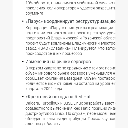
10% оборота, приносимого мобильной связью третье
поколения, если операторам удастся разрешить проб
роуминга.
«Парус» координирует реструктуризацию
Корпорация «Парус» приступила к реализации
подготовительного этапа проекта реструктуризации
предприятий Владимирской и Рязанской областей. П
проект будут вовлечены Владимирский электромехан
завод и ЗАО «Славянка». Планируется, что автоматиз
производственных процессов
Изменения на рынке серверов
В первом квартале по сравнению с тем же периодом 2
объем мирового рынка серверов уменьшился на 15,2%
сообщает компания Dataquest. Объем поставок в
количественном отношении остался на уровне первог
квартала 2001 года.
«Крестовый поход» на Red Hat
Caldera, Turbolinux и SuSE Linux разрабатывают страт
совместного вытеснения Red Hat с позиции лидера р
дистрибутивов Linux. По слухам, перечисленные комп
объединят каналы дистрибуции. Поскольку все три уч
альянса добились