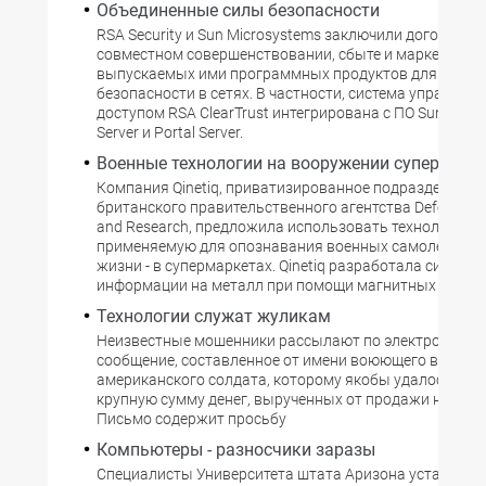
Объединенные силы безопасности
RSA Security и Sun Microsystems заключили договор о
совместном совершенствовании, сбыте и маркетинге 
выпускаемых ими программных продуктов для обесп
безопасности в сетях. В частности, система управлен
доступом RSA ClearTrust интегрирована с ПО Sun ONE D
Server и Portal Server.
Военные технологии на вооружении супермарк
Компания Qinetiq, приватизированное подразделение
британского правительственного агентства Defence Ev
and Research, предложила использовать технологию,
применяемую для опознавания военных самолетов, в
жизни - в супермаркетах. Qinetiq разработала систему
информации на металл при помощи магнитных чернил
Технологии служат жуликам
Неизвестные мошенники рассылают по электронной п
сообщение, составленное от имени воюющего в Афга
американского солдата, которому якобы удалось пер
крупную сумму денег, вырученных от продажи наркот
Письмо содержит просьбу
Компьютеры - разносчики заразы
Специалисты Университета штата Аризона установили