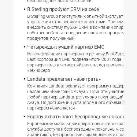
беспроводных локальных сетей.
В Sterling пробуют CRM на себе
В Sterling Group приступили к опытной эксплуатации 
управления отношениями с клиентами. Принимая ре
внедрить систему mySAP CRM, в компании опирались 
собственный опыт внедрения сложных программных
продуктов, полученный
Четырежды лучший партнер EMC
На конференции партнеров по региону East Europe and
East корпорация EMC подвела итоги 2001 года. Звани
партнера года в четвертый раз подряд присвоено ко
«ТехноСерв
Landata предлагает «выиграть»
Компания Landata реализует программу поддержки п
названием «Выиграй с Avaya!». Принять участие в ней
любой партнер Landata, регулярно покупающий обор
Avaya. По достижении установленного объема закупо
партнерам начисляется
Европу охватывают беспроводные локальные 
Европейские мобильные операторы активно разверт
службы доступа к беспроводным локальным сетям. П
аналитиков, беспроводные локальные сети способны 