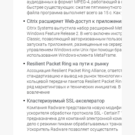
аудиоданных в формат MPEG-4, работающий в нескол
быстрее существующих: сжатие пятиминутного музы
файла программа выполняет всего за 15 с. Как утве
Citrix расширяет Web-доступ к приложениям
Citrix Systems выпустила набор расширений MetaFrame
Windows Feature Release 2. В него включен инструмент
Classic, позволяющий авторизованным пользователя
запускать приложения, размещенные на серверах под
управлением Windows или Unix при помощи браузера, 
использования Windows-клиента MetaFrame.
Resilient Packet Ring на пути к рынку
Ассоциация Resilient Packet Ring Alliance, ответственна
стандартизацию и вывод на рынок технологии надеж
кольцевой передачи пакетов Resilient Packet Ring, вы
ряд маркетинговых и технических инициатив. В их числ
вовлечение
Кластеризуемый SSL-акселератор
Компания Radware представила новую модификацию
ускорителя обработки протокола SSL - CertainT 100. С
предназначена для компаний электронной коммерци
дело с резкими пиками обрабатываемых транзакций.
Ускоритель Radware позволяет осуществлять