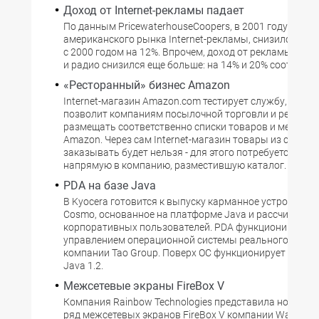
Доход от Internet-рекламы падает
По данным PricewaterhouseCoopers, в 2001 году оборо
американского рынка Internet-рекламы, снизился по 
с 2000 годом на 12%. Впрочем, доход от рекламы на т
и радио снизился еще больше: на 14% и 20% соответст
«Ресторанный» бизнес Amazon
Internet-магазин Amazon.com тестирует службу, котор
позволит компаниям посылочной торговли и рестора
размещать соответственно списки товаров и меню на
Amazon. Через сам Internet-магазин товары из списка
заказывать будет нельзя - для этого потребуется обр
напрямую в компанию, разместившую каталог.
PDA на базе Java
В Kyocera готовится к выпуску карманное устройство 
Cosmo, основанное на платформе Java и рассчитанно
корпоративных пользователей. PDA функционирует п
управлением операционной системы реального времен
компании Tao Group. Поверх ОС функционирует среда 
Java 1.2.
Межсетевые экраны FireBox V
Компания Rainbow Technologies представила новый 
ряд межсетевых экранов FireBox V компании WatchGu