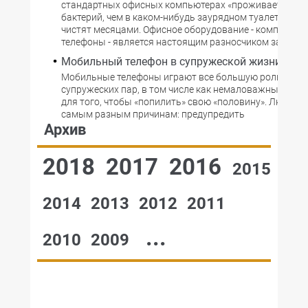
стандартных офисных компьютерах «проживает» бол
бактерий, чем в каком-нибудь заурядном туалете. Нере
чистят месяцами. Офисное оборудование - компьютер
телефоны - является настоящим разносчиком заразы.
Мобильный телефон в супружеской жизни
Мобильные телефоны играют все большую роль в об
супружеских пар, в том числе как немаловажный инс
для того, чтобы «попилить» свою «половину». Люди зв
самым разным причинам: предупредить
Архив
2018
2017
2016
2015
2014
2013
2012
2011
...
2010
2009
№48,2002
№47,2002
№46,2002
№45,2002