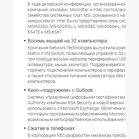
В ходе дилерской конференции, организованной усил
компаний «Инлайн», MicroStar и Intel, состоялась пре
семейства системных плат MSI, основанного на новы
микросхем от Intel. Было представлено семь системны
MS-6526G, MS-6526GL-L, MS-6580, MS-6566e-L, MS-6398
6547E и MS-6567.
Восемь мышей на 32 компьютера
Компания Network Technologies выпустила коммутато
Matrix KVM Switch, позволяющий управлять 32 комп
при помощи восьми наборов периферийных USB-устр
(клавиатура, мышь, монитор). Поддерживается возм
горячего подключения компьютеров и периферийных 
а также отключения питания коммутатора без переза
компьютеров.
Keon «подружили» с Outlook
Систему управления цифровыми сертификатами Keon C
Authority компании RSA Security в новой версии стало
использовать с Microsoft Exchange. Облегчена интегра
почтовым программным обеспечением Microsoft, ста
возможным непосредственное использование Keon с O
Сжатие в телефонах
В корпорации NEC разработан механизм преобразов