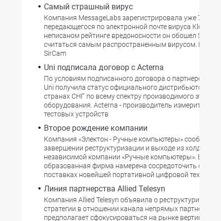
Самый страшный вирус
Компания MessageLabs зарегистрировала уже 775 тыс
передающегося по электронной почте вируса Klez.H. В
неписаном рейтинге вредоносности он обошел SirCam
считаться самым распространенным вирусом. В отлич
SirCam
Uni подписала договор с Acterna
По условиям подписанного договора о партнерстве к
Uni получила статус официального дистрибьютора Act
странах СНГ по всему спектру производимого этой к
оборудования. Acterna - производитель измерительны
тестовых устройств
Второе рождение компании
Компания «Электон - Ручные компьютеры» сообщила 
завершении реструктуризации и выходе из холдинга 
независимой компании «Ручные компьютеры». Вновь
образованная фирма намерена сосредоточить свои у
поставках новейшей портативной цифровой техники
Линия партнерства Allied Telesyn
Компания Allied Telesyn объявила о реструктуризации
стратегии в отношении канала непрямых партнеров. 
предполагает сфокусироваться на рынке вертикальн