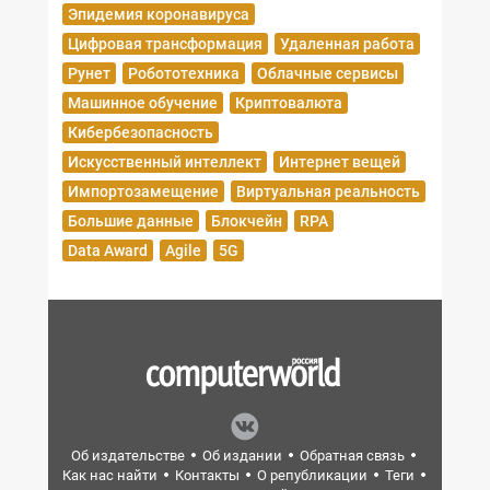
Эпидемия коронавируса
Цифровая трансформация
Удаленная работа
Рунет
Робототехника
Облачные сервисы
Машинное обучение
Криптовалюта
Кибербезопасность
Искусственный интеллект
Интернет вещей
Импортозамещение
Виртуальная реальность
Большие данные
Блокчейн
RPA
Data Award
Agile
5G
Об издательстве
Об издании
Обратная связь
Как нас найти
Контакты
О републикации
Теги