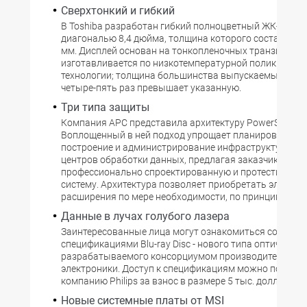
Сверхтонкий и гибкий
В Toshiba разработан гибкий полноцветный ЖК-диспл
диагональю 8,4 дюйма, толщина которого составляет 
мм. Дисплей основан на тонкопленочных транзистора
изготавливается по низкотемпературной поликремни
технологии; толщина большинства выпускаемых ЖК-э
четыре-пять раз превышает указанную.
Три типа защиты
Компания APC представила архитектуру PowerStruXur
Воплощенный в ней подход упрощает планирование,
построение и администрирование инфраструктуры з
центров обработки данных, предлагая заказчику
профессионально спроектированную и протестирова
систему. Архитектура позволяет приобретать элемен
расширения по мере необходимости, по принципу кон
Данные в лучах голубого лазера
Заинтересованные лица могут ознакомиться со
спецификациями Blu-ray Disc - нового типа оптических
разрабатываемого консорциумом производителей б
электроники. Доступ к спецификациям можно получит
компанию Philips за взнос в размере 5 тыс. долл.
Новые системные платы от MSI