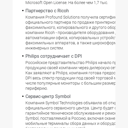
Microsoft Open License. На более чем 1,7 тыс.
Партнерство с Ricoh
Компания Profound Solutions получила сертификат
официального партнера по продаже принтерного,
факсимильного, копировального и другого оборудов
компании Ricoh - производителя оборудования для
автоматизации офиса, копировальных устройств, при
факсимильных аппаратов, а также широкоформатны
инженерных систем.
Philips сотрудничает с DPI
Российское представительство Philips начало продви
продукцию своей компании через дилерскую сеть DPI 
Как заявляют в Philips, компания готова предоставит
DPI весь спектр продукции под своей торговой маркой
числе популярные мониторы с большим размером ди
периферию.
Сервис-центр Symbol
Компания Symbol Technologies объявила об открытии
официального сервисного центра. Центр будет осуще
гарантийное техническое обслуживание и ремонт тех
Symbol, поставляемой в Россию, включая сканеры штр
мобильные терминалы сбора данных и оборудование