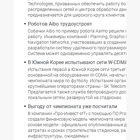
Technologies, призванных обеспечить работу больших
распределенных сетей и центров обработки данных и
предназначается для широкого круга клиентов.
Роботов Aibo трудоустроят
Собачки Aibo по примеру робота Asimo решили подыск
работу. Инженеры компаний I Planning, Graphic Resear
Navigation Networks, участвовавших в создании Aibo,
разработали систему удаленного программирования 
Система может одновременно управлять десятью соб
В Южной Корее испытывают сети W-CDMA
Испытания первой в Южной Корее сети третьего поко
основанной на оборудовании W-CDMA, начаты в кану
чемпионата мира по футболу. Испытания организова
крупнейшими операторами страны - SK Telecom и Korea
Предлагается также служба беспроводного доступа к
локальным сетям, развернутой на стадионах.
Выгоду от чемпионата уже посчитали
В компании «Про-Инвест-ИТ» с помощью ПО Project Exp
создали финансовую модель чемпионата мира по фут
основе модели - официально опубликованные данные
затратах и сроках строительства стадионов, развити
инфраструктуры, ожидаемых