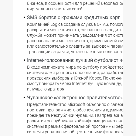
бизнеса, в особенности для решений безопасности и
виртуальных частных сетей.
SMS борется с кражами кредитных карт
Компанией Logica создана служба С-TAS, помогающая
раскрытии мошенничеств, связанных с кредитными к
Служба может принимать уведомления от системы
распознавания мошенничеств, применяемой эмитенто
или самостоятельно следить за выходом параметров
транзакции за рамки, установленные пользователем.
Internet-голосование: лучший футболист чемпи
В ходе чемпионата мира по футболу пройдет тестиро
системы электронного голосования, разработанной д
проведения выборов в Южной Корее. Поклонники фу
смогут выбрать через Internet лучшую команду, лучше
и лучшего вратаря.
Чувашское «электронное правительство»
Представительство Microsoft объявило о завершении
поставки программного обеспечения в администрац
президента Республики Чувашии. ПО предназначено д
развития республиканской информационно-аналитич
системы в рамках федеральной программы реформи
системы управления общественными финансами.