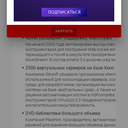
Новый суперкомпьютер NEC
NEC с декабря начнет поставки суперкомпьютера SX-7
производительность одного узла системы составит 28
GFLOPS, что в три с лишним раза больше по сравнению
выпущенным в октябре прошлого года. Всего машина
содержать до 64 узлов.
ЗАКРЫТЬ
Novell расширяет поддержку Web-служб
На начало 2003 года запланирован выход новой верс
инструментария для построения Web-служб exteNd,
перешедшего к Novell в результате приобретения ею 
SilverStream. В состав exteNd 5.0 включен ряд техноло
2500 виртуальных серверов на базе Xeon
Компания SWsoft обновила программное обеспечение 
Используемый для консолидации серверов, создания
среды для разработчиков, организации высоконадеж
системы на базе «виртуальных сред», а также как осн
решения автоматизации хостинга HSPcomplete 2.0,
инструментарий Virtuozzo 2.5 продемонстрировал
исключительную масштабируемость.
DVD-библиотеки большого объема
Компания Plasmon, производитель автоматизирован
решений для хранения больших объемов данных, ано