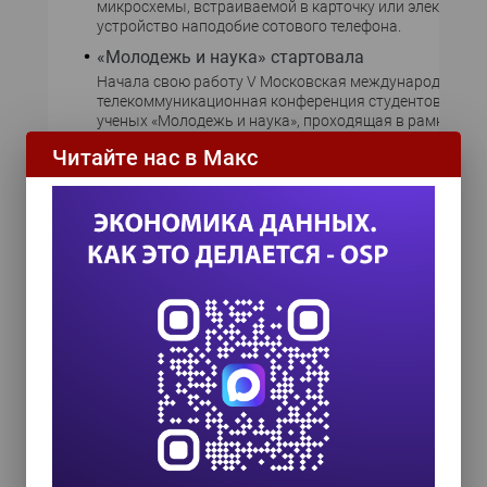
микросхемы, встраиваемой в карточку или электронн
устройство наподобие сотового телефона.
«Молодежь и наука» стартовала
Начала свою работу V Московская международная
телекоммуникационная конференция студентов и мо
ученых «Молодежь и наука», проходящая в рамках на
сессии МИФИ 2003. В ходе конференции представител
Читайте нас в Макс
компании InterSystems проводит конкурс инновацион
приложений на СУБД Cache.
«Мобильная» векторная графика
Компания KDDI провела демонстрацию сотового теле
браузером, поддерживающим спецификацию векторн
графики Mobile SVG. В основе спецификации - язык Sca
Vector Graphics, который представляет собой основа
XML схему для описания
Анализатор расскажет нам, откуда вы
Компанией Summary.Net выпущен анализатор проток
серверов Summary 2.3. Система позволяет, в частност
получить отчет о распределении посетителей сайта по
страна определяется по IP-адресу с использованием
включенной в комплект поставки базы данных GeoIP
MaxMind.