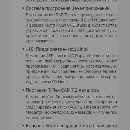
разведывательным данным о возможных угрозах.
Система построения Java-приложений
В компании inteRAD Technology создана среда визуал
разработки Java-приложений Build-IT для пакета Sun O
К возможностям Sun ONE Studio в области отладки ко
управления проектами Build-IT добавляет функции,
ориентированные на повышение продуктивности раб
программиста.
«1С: Предприятие» под Linux
Компании ASPLinux и «1С-Рарус» представили совмес
решение - файл-серверную версию комплексной поста
программы «1С: Предприятие», установленную на сер
приложений под управлением Windows Terminal Server,
время как базы данных расположены на сервере под
управлением ОС Linux.
Поставки T-Flex CAD 7.2 начались
Компания «Топ Системы» объявила о начале поставок
параметрического двухмерного проектирования и тр
моделирования T-Flex CAD 7.2. Новая версия использу
геометрическое ядро EDS Parasolid v.14. С ее помощью
пользователи
Консоль Xbox превращается в Linux-систему