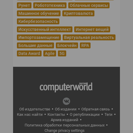
Рунет
Робототехника
Облачные сервисы
Машинное обучение
Криптовалюта
Кибербезопасность
Искусственный интеллект
Интернет вещей
Импортозамещение
Виртуальная реальность
Большие данные
Блокчейн
RPA
Data Award
Agile
5G
Об издательстве
Об издании
Обратная связь
Как нас найти
Контакты
О републикации
Теги
Архив изданий
Политика обработки персональных данных
Change privacy settings