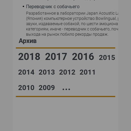
Переводчик с собачьего
Разработанное в лаборатории Japan Acoustic Laborat
(Япония) компьютерное устройство Bowlingual, расп
звуки, издаваемые собакой, по шести эмоциональны
категориям, иначе - переводчик с собачьего, почти сра
выхода на рынок побило рекорды продаж.
Архив
2018
2017
2016
2015
2014
2013
2012
2011
...
2010
2009
№48,2002
№47,2002
№46,2002
№45,2002
№44,2002
№43,2002