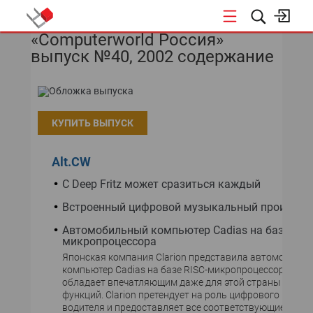
«Computerworld Россия»
НОВОСТИ
выпуск №40, 2002 содержание
СОБЫТИЯ
ЭКСПЕРТИЗА
КУПИТЬ ВЫПУСК
ПОДПИСКА
Alt.CW
НОВОСТИ
С Deep Fritz может сразиться каждый
Встроенный цифровой музыкальный проигрыв
ТЕКУЩИЙ НОМЕР
Автомобильный компьютер Cadias на базе RISC
микропроцессора
АРХИВ
Японская компания Clarion представила автомобиль
компьютер Cadias на базе RISC-микропроцессора, ко
обладает впечатляющим даже для этой страны набо
функций. Clarion претендует на роль цифрового помо
водителя и предоставляет все соответствующие этой 