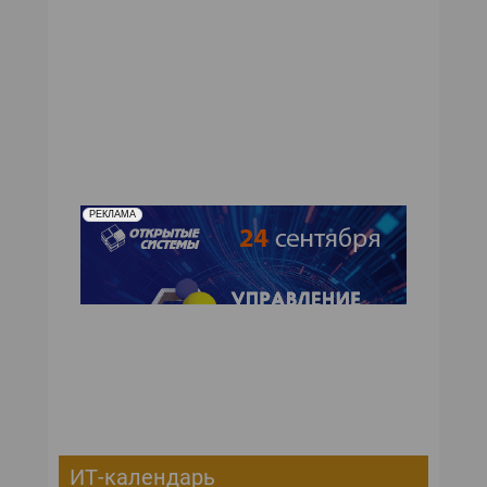
№11,2002
№10,2002
№09,2002
№08,2002
№07,2002
№06,2002
№05,2002
№04,2002
№03,2002
№02,2002
№01,2002
РЕКЛАМА
ИТ-календарь