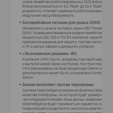
новое семейство роботизированных DVD-библиотек с
Enterprise D емкостью от 8,2 Тбайт до 20,4 Тбайт. Нов
разработку отличает надежный роботизированный м
модульная масштабируемость.
Бесперебойное питание для рынка SOHO
Объявлено о начале поставок новых ИБП Powerware 
SOHO. Усовершенствованные модели семейства Powe
мощностью 300, 550 и 700 ВА компания характеризует
прекрасное решение для защиты торгово-кассовых т
и ПК в малых офисах и домашних условиях.
«Экономичное решение» iRU
Компания «НКА-Групп», владелец торговой марки iRU
о выпуске новой серии ноутбуков. Ноутбуки модельно
Intro реализованы на базе процессора Celeron и ОС Lin
дополнительно может быть установлена Windows XP
Edition.
Бизнес-интеллект против терроризма
Система Webintelligence компании Business Objects вы
качестве платформы, на которой будет развернута ед
«антитеррористическая» база данных американских с
Webintelligence будет применяться совместно системой
позволяющей осуществлять многопользовательский д