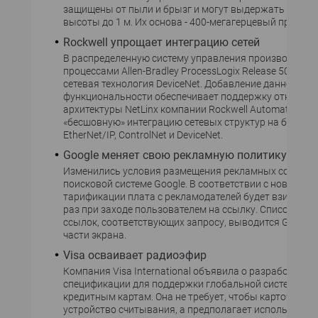
защищены от пыли и брызг и могут выдержать падени
высоты до 1 м. Их основа - 400-мегагерцевый процесс
Rockwell упрощает интеграцию сетей
В распределенную систему управления производств
процессами Allen-Bradley ProcessLogix Release 500 вк
сетевая технология DeviceNet. Добавление данной
функциональности обеспечивает поддержку открытой
архитектуры NetLinx компании Rockwell Automation и
«бесшовную» интеграцию сетевых структур на базе п
EtherNet/IP, ControlNet и DeviceNet.
Google меняет свою рекламную политику
Изменились условия размещения рекламных ссылок 
поисковой системе Google. В соответствии с новой сх
тарификации плата с рекламодателей будет взимать
раз при заходе пользователем на ссылку. Список рек
ссылок, соответствующих запросу, выводится Google 
части экрана.
Visa осваивает радиоэфир
Компания Visa International объявила о разработке н
спецификации для поддержки глобальной системы оп
кредитным картам. Она не требует, чтобы карточку вс
устройство считывания, а предполагает использован