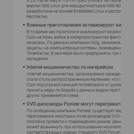
Х.25, frame relay и TCP/IP, приступила к тестированию
версии NSG Linux для маршрутизаторов NSG-800. Нов
разработана на основе Embedded Linux и распростран
бесплатно.
Военные приготовления активизируют кибера
В то время как политологи анализируют возможность
США на Ирак, война в киберпространстве фактически
началась. По данным компании mi2g, занимающейся
защиты, на компьютерные системы, размещенные в с
TimeWarner, 8 сентября были предприняты три серье
нападения.
Internet-мошенничество по-нигерийски
Internet-мошенничества, организуемые гражданами Н
стали столь распространенным явлением, что правит
США под угрозой санкций потребовало от руководств
принять меры по борьбе с данным видом преступлени
других применяется схема
DVD-дисководы Pioneer могут перегреваться
По сообщению компании Pioneer, существует вероятн
перегревания некоторых из ее дисководов DVD-R. Пер
способно привести к повреждению дисков. Данная оп
может возникнуть при использовании носителей,
соответствующих новому стандарту DVD Forum