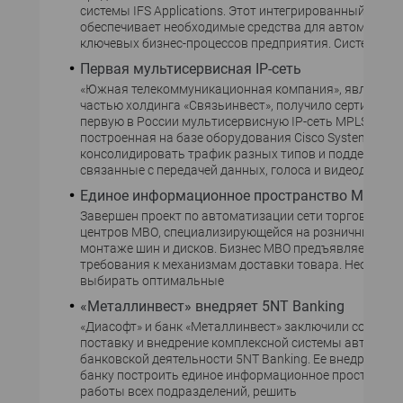
системы IFS Applications. Этот интегрированный комп
обеспечивает необходимые средства для автоматиза
ключевых бизнес-процессов предприятия. Система им
Первая мультисервисная IP-сеть
«Южная телекоммуникационная компания», являюща
частью холдинга «Связьинвест», получило сертификат
первую в России мультисервисную IP-сеть MPLS. Сеть
построенная на базе оборудования Cisco Systems, сп
консолидировать трафик разных типов и поддерживат
связанные с передачей данных, голоса и видеоданных
Единое информационное пространство МВО
Завершен проект по автоматизации сети торгово-сер
центров МВО, специализирующейся на розничных про
монтаже шин и дисков. Бизнес МВО предъявляет жест
требования к механизмам доставки товара. Необход
выбирать оптимальные
«Металлинвест» внедряет 5NT Banking
«Диасофт» и банк «Металлинвест» заключили соглаше
поставку и внедрение комплексной системы автомат
банковской деятельности 5NT Banking. Ее внедрение 
банку построить единое информационное пространст
работы всех подразделений, решить