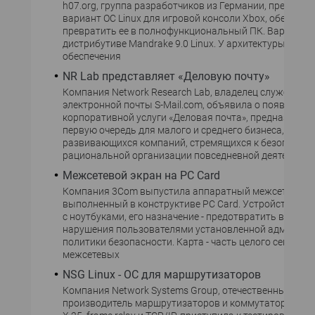
h07.org, группа разработчиков из Германии, представ
вариант ОС Linux для игровой консоли Xbox, обещает
превратить ее в полнофункциональный ПК. Вариант о
дистрибутиве Mandrake 9.0 Linux. У архитектуры аппа
обеспечения
NR Lab представляет «Деловую почту»
Компания Network Research Lab, владелец службы з
электронной почты S-Mail.com, объявила о появлении
корпоративной услуги «Деловая почта», предназначен
первую очередь для малого и среднего бизнеса, для
развивающихся компаний, стремящихся к безопасной,
рациональной организации повседневной деятельнос
Межсетевой экран на PC Card
Компания 3Com выпустила аппаратный межсетевой э
выполненный в конструктиве PC Card. Устройство пр
с ноутбуками, его назначение - предотвратить возмо
нарушения пользователями установленной админис
политики безопасности. Карта - часть целого семейст
межсетевых
NSG Linux - ОС для маршрутизаторов
Компания Network Systems Group, отечественный
производитель маршрутизаторов и коммутаторов для