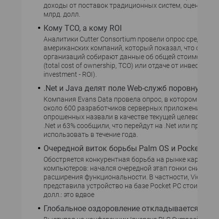
доходы от поставок традиционных систем, оцениваемы
млрд. долл.
Кому TCO, а кому ROI
Аналитики Cutter Consortium провели опрос среди 92
американских компаний, который показал, что семь и
организаций собирают данные об общей стоимости в
(total cost of ownership, TCO) или отдаче от инвестиций 
investment - ROI).
.Net и Java делят поле Web-служб поровну
Компания Evans Data провела опрос, в котором приня
около 600 разработчиков серверных приложений. Ок
опрошенных назвали в качестве текущей целевой пл
.Net и 63% сообщили, что перейдут на .Net или продол
использовать в течение года.
Очередной виток борьбы Palm OS и Pocket PC
Обостряется конкурентная борьба на рынке карманн
компьютеров: начался очередной этап гонки снижения
расширения функциональности. В частности, ViewSoni
представила устройство на базе Pocket PC стоимость
долл.: это вдвое
Глобальное оздоровление откладывается