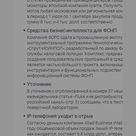
В Erimex проведена авторизация дилеров, продающих
мониторы японской компании Iiyama. Получить серти
могла любая московская или региональная компания
в период с 1 июля по 1 сентября закупила продукции I
сумму 6 тыс. и 4 тыс. долл. соответственно.
Средства бизнес-интеллекта для ФСНП
Компания ФОРС сдала в промышленную эксплуатаци
инструментальный программно-технологический ком
«Спрут-ИСИНПОЛ», разработанный по заказу Федера
службы налоговой полиции. Комплекс, предназначен
создания пользовательских приложений в среде Oracl
является частью большого проекта, включающего ра
инструментария и функциональных подсистем
информационной системы ФСНП.
Уточнение
В уточнение к опубликованной в номере 37 нашего
еженедельника статье «Fluke и ее дистрибьюторы стр
российский канал» (стр. 5) сообщаем, что в тексте речь
поверочной лаборатории.
IP-телефония уходит в отрыв
Согласно данным компании Allied Business Intelligence,
году общемировой объем продаж линий IP-телефонии,
как ожидается, составит 6,8 млрд. долл., впервые пре