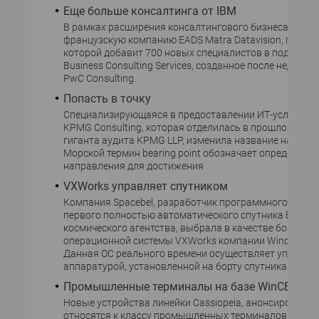
Еще больше консалтинга от IBM
В рамках расширения консалтингового бизнеса IBM п
французскую компанию EADS Matra Datavision, приоб
которой добавит 700 новых специалистов в подразде
Business Consulting Services, созданное после недавне
PwC Consulting.
Попасть в точку
Специализирующаяся в предоставлении ИТ-услуг ко
KPMG Consulting, которая отделилась в прошлом году
гиганта аудита KPMG LLP, изменила название на Beari
Морской термин bearing point обозначает определение
направления для достижения
VXWorks управляет спутником
Компания Spacebel, разработчик программного обесп
первого полностью автоматического спутника Европ
космического агентства, выбрала в качестве бортово
операционной системы VXWorks компании Wind River 
Данная ОС реального времени осуществляет управлен
аппаратурой, установленной на борту спутника PROBA
Промышленные терминалы на базе WinCE .Net
Новые устройства линейки Cassiopeia, анонсированны
относятся к классу промышленных терминалов. Устр