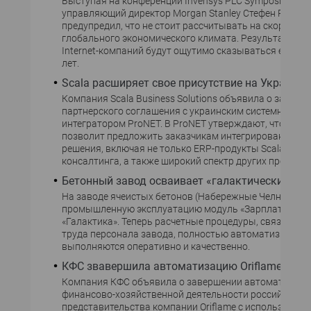
Выступая на конференции Invensys PLC Symposium,
управляющий директор Morgan Stanley Стефен Роч,
предупредил, что не стоит рассчитывать на скорое ул
глобального экономического климата. Результаты кр
Internet-компаний будут ощутимо сказываться еще не
лет.
Scala расширяет свое присутствие на Украине
Компания Scala Business Solutions объявила о заключ
партнерского соглашения с украинским системным
интегратором ProNET. В ProNET утверждают, что согл
позволит предложить заказчикам интегрированные И
решения, включая не только ERP-продукты Scala, но и 
консалтинга, а также широкий спектр других продукто
Бетонный завод осваивает «галактические» м
На заводе ячеистых бетонов (Набережные Челны) вве
промышленную эксплуатацию модуль «Зарплата» си
«Галактика». Теперь расчетные процедуры, связанные
труда персонала завода, полностью автоматизирова
выполняются оперативно и качественно.
КФС звавершила автоматизацию Oriflame
Компания КФС объявила о завершении автоматизаци
финансово-хозяйственной деятельности российского
представительства компании Oriflame с использовани