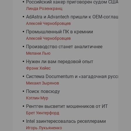
Российский хакер приговорен судом США
Линда Розенкранц
AdAstra и Advantech пришли к OEM-соглашению
Алексей Чернобровцев
Промышленный ПК в кремнии
Алексей Чернобровцев
Производство станет аналитичнее
Мелани Лью
Нужен ли вам передовой опыт
Фрэнк Хейес
Система Documentum и «загадочная русская д
Михаил Зырянов
Поиск повсюду
Кэтлин Мур
Рентген высветит мошенников от ИТ
Брет Уинтерфорд
Intel заинтересовалась реселлерами
Игорь Лукьяненко