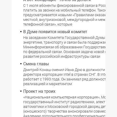
С 1 июля абоненты фиксированной связи в России бу
платить за звонки на мобильный телефон. Такое ново
предусматривается новыми «Правилами оказания ус
местной, внутризоновой, междугородной и междунар
телефонной связи», которые
В Думе появится новый комитет
На заседании Комитета Государственной Думы РФ по
энергетике, транспорту и связи была поддержана ин
Мининформсвязи об образовании Государственной к
по федеральной связи. Основная задача новой структ
развитие российской инфраструктуры связи
Смена главы
Дмитрий Конаш сменил Иана Дрю в должности регио
директора корпорации Intel в странах СНГ. В Intel Кон
работает с 1993 года. Он занимал ряд должностей, св
реализацией и маркетингом
Проект на троих
«Национальная компьютерная корпорация», Московс
государственный институт радиотехники, электроники
автоматики и Московский городской дворец дет?ског
(юношеского) творчества анонсировали совместный п
Академию дополнительного профессионального обра