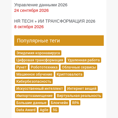
Управление данными 2026
24 сентября 2026
HR TECH + ИИ ТРАНСФОРМАЦИЯ 2026
8 октября 2026
Популярные теги
Эпидемия коронавируса
Цифровая трансформация
Удаленная работа
Рунет
Робототехника
Облачные сервисы
Машинное обучение
Криптовалюта
Кибербезопасность
Искусственный интеллект
Интернет вещей
Импортозамещение
Виртуальная реальность
Большие данные
Блокчейн
RPA
Data Award
Agile
5G