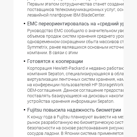
Первым этапом сотрудничества станет создание серв
поставщиков телекоммуникационных услуг, основанн
лезвийной платформе IBM BladeCenter.
EMC переориентировалась на «средний уровен
Руководство EMC сообщило о значительном увеличен
объемов продаж систем хранения среднего уровня и
одновременном сокращении сбыта массивов старшег
Symmetrix, ранее являвшихся основным источником 
компании. В связи с этим
Готовятся к кооперации
Корпорация Hewlett-Packard и недавно работающая н
компания Sepaton, специализирующаяся в области
виртуализации ленточных систем хранения, намерен
на конференции пользователей HP StorageWorks о за
OEM-соглашения. Данное соглашение предоставляет 
поставлять базирующиеся на дисковых накопителях
устройства хранения информации Sepaton.
Fujitsu повысила надежность биометрии
К концу года в Fujitsu планируют вывести на междун
рынок разработанную ею биометрическую систему
безопасности на основе распознавания рисунка кров
сосудов ладони. В Японии система применяется рядо