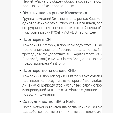
Hewlett-Packard в общем обороте составила более 60%
рост по линейке персональных
Dixis вышла на рынок Казахстана
Группа компаний Dixis вышла на рынок Казахстана, п
одновременно с открытием сети магазинов, соглашен
сотрудничестве с оператором сотовой связи «GSM Ка
(торговые марки K?Cell и Activ). В настоящее
Партнеры в СНГ
Компания Printronix, в прошлом году открывшая
представительство в России, назвала новых бизнес-п
трех других государствах СНГ: Agata Impex (Узбекиста
(Азербайджан) и DAAC-Sistem (Молдова). По словам
представителей Printronix
Партнерство на основе RFID
Компании Psion Teklogix и Printronix заключили догово
партнерстве, в результате которого Psion добавила в
линейку RFID-продуктов и услуг технологию проводно
беспроводной RFID-печати Printronix. Данное партнер
позволит компании
Сотрудничество IBM и Nortel
Nortel Networks заключила соглашение с IBM о совмес
разработке продуктов для индустрии телекоммуникац