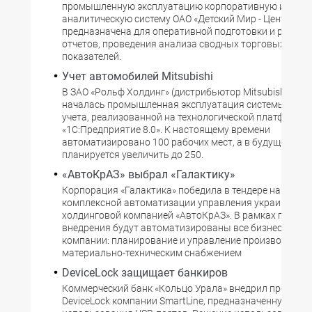
промышленную эксплуатацию корпоративную инфор
аналитическую систему ОАО «Детский Мир - Центр». Он
предназначена для оперативной подготовки и распр
отчетов, проведения анализа сводных торговых и фи
показателей.
Учет автомобилей Mitsubishi
В ЗАО «Рольф Холдинг» (дистрибьютор Mitsubishi Moto
началась промышленная эксплуатация системы опер
учета, реализованной на технологической платформе
«1С:Предприятие 8.0». К настоящему времени
автоматизировано 100 рабочих мест, а в будущем их 
планируется увеличить до 250.
«АвтоКрАЗ» выбрал «Галактику»
Корпорация «Галактика» победила в тендере на прове
комплексной автоматизации управления украинской
холдинговой компанией «АвтоКрАЗ». В рамках проект
внедрения будут автоматизированы все бизнес-проц
компании: планирование и управление производство
материально-техническим снабжением
DeviceLock защищает банкиров
Коммерческий банк «Кольцо Урала» внедрил програм
DeviceLock компании SmartLine, предназначенную для