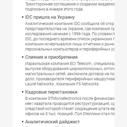
Трехстороннее соглашение о создании академии было
подписано в январе этого года.
IDC пришла на Украину
Аналитическая компания IDC сообщила об открытии
представительства на Украине, где компания проводи
исследования начиная с 1996 года. По словам предст
IDC, до последнего времени список украинских проект
компании исчерпывался лишь отчетами о рынках
персональных компьютеров и периферийных устройст
Слияния и приобретения
Израильская компания ECI Telecom , специализирующ
выпуске оборудования широкополосных, оптических 
магистральных сетей, заключила договор на покупку з
долл. производителя периферийных машрутизаторов
Laurel Networks . Компания F5 Networks
Кадровые перестановки
В компании STMicroelectronics после финансово неуда
нее I квартала проводится реструктуризация, одним и
следствий которой станет сокращение штата европей
офисов на 3 тыс. позиций. Пол Отеллини стал пятым
Аналитический дайджест