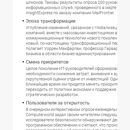
шпионов. Таковы результаты опроса 200 руководител
информационных служб, проведенного в марте фирм
InsightExpress по заказу компании MailFrontier.
Эпоха трансформации
Углубление изменений, связанное с глобализацией р
компаний, вместе с массовыми инвестициями в
коммуникационные технологии нового поколения от
новый, по-настоящему трансформационный период И
полагает Уоррен Макфарлан, профессор Гарвардско
бизнеса в области бизнес-администрирования.
Смена приоритетов
Целое поколение ИТ-руководителей сформировалось 
необходимости снижения затрат, внимания к аутсорси
скрупулезной оценки отдачи от инвестиций. Однако уж
ближайшее время им придется менять приоритеты в р
переходить от политики экономии к поддержке новат
стратегических разработок.
Пользователи за открытость
В очередном интерактивном опросе еженедельник
Computerworld задал своим читателям следующий воп
исследователи безопасности обнаруживают дефекты 
программном обеспечении и считают, что производит