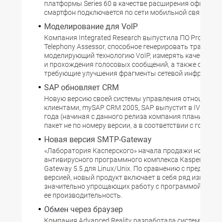
платформы Series 60 в качестве расширения офисной 
смартфон подключается по сети мобильной связи
Моделирование для VoIP
Компания Integrated Research выпустила ПО Prognosis
Telephony Assessor, способное генерировать трафик,
моделирующий технологию VoIP, измерять качество о
и прохождения голосовых сообщений, а также опреде
требующие улучшения фрагменты сетевой инфрастру
SAP обновляет CRM
Новую версию своей системы управления отношениям
клиентами, mySAP CRM 2005, SAP выпустит в IV кварт
года (начиная с данного релиза компания планирует 
пакет не по номеру версии, а в соответствии с годом в
Новая версия SMTP-Gateway
«Лаборатория Касперского» начала продажи новой в
антивирусного программного комплекса Kaspersky S
Gateway 5.5 для Linux/Unix. По сравнению с предшес
версией, новый продукт включает в себя ряд изменени
значительно упрощающих работу с программой и п
ее производительность.
Обмен через браузер
Компания Advanced Reality разработала систему под