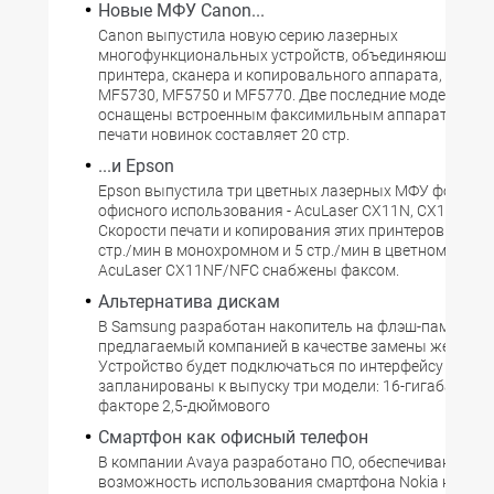
Новые МФУ Canon...
Canon выпустила новую серию лазерных
многофункциональных устройств, объединяющих фу
принтера, сканера и копировального аппарата, - Lase
MF5730, MF5750 и MF5770. Две последние модели та
оснащены встроенным факсимильным аппаратом. Ск
печати новинок составляет 20 стр.
...и Epson
Epson выпустила три цветных лазерных МФУ формата
офисного использования - AcuLaser CX11N, CX11NF и
Скорости печати и копирования этих принтеров соста
стр./мин в монохромном и 5 стр./мин в цветном режи
AcuLaser CX11NF/NFC снабжены факсом.
Альтернатива дискам
В Samsung разработан накопитель на флэш-памяти,
предлагаемый компанией в качестве замены жестким
Устройство будет подключаться по интерфейсу ATA. В
запланированы к выпуску три модели: 16-гигабайтная
факторе 2,5-дюймового
Смартфон как офисный телефон
В компании Avaya разработано ПО, обеспечивающее
возможность использования смартфона Nokia на осн