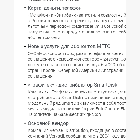
Карта, деньги, телефон
«МегаФон» и «Ситибанк» запустили совместный проект
в России совместную кредитную карту системы Master
льготным периодом кредитования и бонусной системо
получения нового продукта пользователю необходим
абонентом сети
Новые услуги для абонентов МГТС
ОАО «Московская городская телефонная сеть» подпис
соглашение с немецким оператором 24seven Communic
доступе справочно-сервисной службы 009 к базам да
стран Европы, Северной Америки и Австралии. В рамк
соглашения
«Графитек» - дистрибьютор SmartDisk
Компания «Графитек» получила статус официального
дистрибьютора SmartDisk по всей линейке продукции S
Модельный ряд SmartDisk включает в себя портативн
мультимедиа-накопители (серии FotoChute и FlashTrax
накопители на базе жестких дисков
Основной вендор
Компания Verysell Distribution, входящая в состав гру
компаний Verysell, сообщила, что в 2004 году доля биз