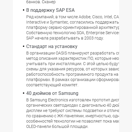
банков. Сканер
В поддержку SAP ESA
Ряд компаний, в том числе Adobe, Cisco, Intel, CA, EMC,
Interactive и Symantec, согласились поддержать нову
платформу сервис-ориентированной архитектуры SAP
Собственную технологию SOA, Enterprise Services Archit
SAP начала разрабатывать в 2003 году.
Стандарт на установку
В организации OASIS планируют разработать специф
метод описания характеристик ПО, которые необходи
учитывать при инсталляции. С этой целью будут созд
схемы для указания ресурсов, от которых зависит
работоспособность программного продукта на разли
платформах. В рамках организации сформирован
соответствующий комитет.
40 дюймов от Samsung
В Samsung Electronics изготовлен прототип дисплея н
органических светодиодах с диагональю 40 дюймов. 
дисплеи не требуют системы подсветки и отличаются 
по сравнению с ЖК-панелями, инертностью, однако р
особенностей технологии не позволяет пока массово
OLED-панели большой площади.