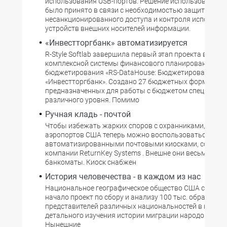
использования USB-портов. Решение использовать De
было принято в связи с необходимостью защиты от
несанкционированного доступа и контроля использо
устройств внешних носителей информации.
«Инвестторгбанк» автоматизируется
R-Style Softlab завершила первый этап проекта внедр
комплексной системы финансового планирования и
бюджетирования «RS-DataHouse: Бюджетирование» в
«Инвестторгбанк». Создано 27 бюджетных форм,
предназначенных для работы с бюджетом специалис
различного уровня. Помимо
Ручная кладь - почтой
Чтобы избежать жарких споров c охранниками, в нек
аэропортов США теперь можно воспользоваться
автоматизированными почтовыми киосками, создан
компании ReturnKey Systems . Внешне они весьма пох
банкоматы. Киоск снабжен
История человечества - в каждом из нас
Национальное географическое общество США совмест
начало проект по сбору и анализу 100 тыс. образцов 
представителей различных национальностей в целях
детального изучения истории миграции народов мира
Нынешние