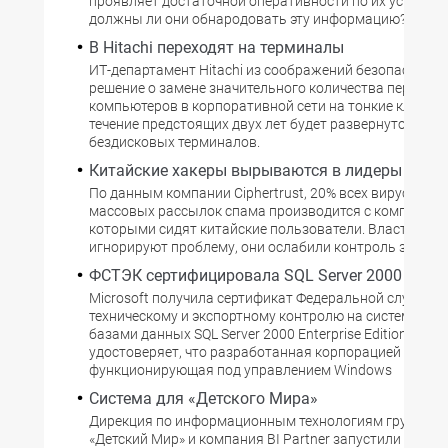
проявляет достаточной оперативности по их устране
должны ли они обнародовать эту информацию?
В Hitachi переходят на терминалы
ИТ-департамент Hitachi из соображений безопасности
решение о замене значительного количества персона
компьютеров в корпоративной сети на тонкие клиенты
течение предстоящих двух лет будет развернуто около
бездисковых терминалов.
Китайские хакеры вырываются в лидеры
По данным компании Ciphertrust, 20% всех вирусных а
массовых рассылок спама производится с компьютеро
которыми сидят китайские пользователи. Власти Кит
игнорируют проблему, они ослабили контроль за пов
ФСТЭК сертифицировала SQL Server 2000
Microsoft получила сертификат Федеральной службы 
техническому и экспортному контролю на систему уп
базами данных SQL Server 2000 Enterprise Edition. Сер
удостоверяет, что разработанная корпорацией СУБД,
функционирующая под управлением Windows
Cистема для «Детского Мира»
Дирекция по информационным технологиям группы 
«Детский Мир» и компания BI Partner запустили в