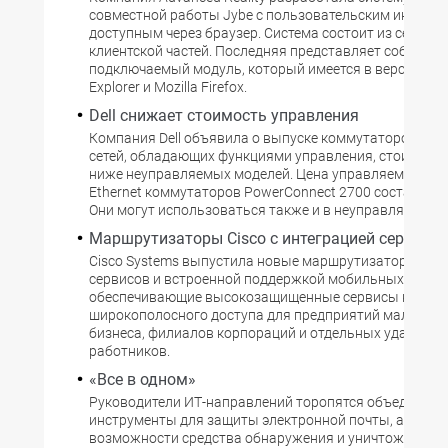
совместной работы Jybe с пользовательским интерфе
доступным через браузер. Система состоит из серверн
клиентской частей. Последняя представляет собой
подключаемый модуль, который имеется в версиях для
Explorer и Mozilla Firefox.
Dell снижает стоимость управления
Компания Dell объявила о выпуске коммутаторов ло
сетей, обладающих функциями управления, стоимост
ниже неуправляемых моделей. Цена управляемого пор
Ethernet коммутаторов PowerConnect 2700 составляет
Они могут использоваться также и в неуправляемом 
Маршрутизаторы Cisco с интеграцией сервисов
Cisco Systems выпустила новые маршрутизаторы с ин
сервисов и встроенной поддержкой мобильных сетей,
обеспечивающие высокозащищенные сервисы коллек
широкополосного доступа для предприятий малого и 
бизнеса, филиалов корпораций и отдельных удаленн
работников.
«Все в одном»
Руководители ИТ-направлений торопятся объединять
инструменты для защиты электронной почты, а также
возможности средства обнаружения и уничтожения 