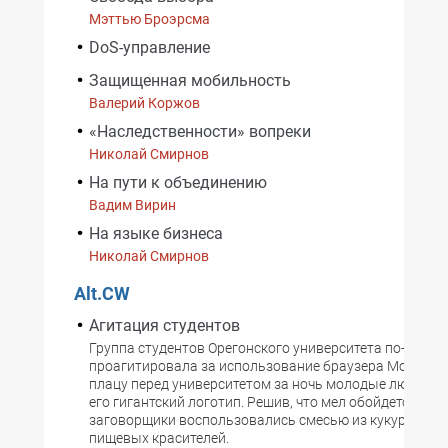
Мэттью Броэрсма
DoS-управление
Защищенная мобильность
Валерий Коржов
«Наследственности» вопреки
Николай Смирнов
На пути к объединению
Вадим Вирин
На языке бизнеса
Николай Смирнов
Alt.CW
Агитация студентов
Группа студентов Орегонского университета по-своем
проагитировала за использование браузера Mozilla Fir
плацу перед университетом за ночь молодые люди из
его гигантский логотип. Решив, что мел обойдется дор
заговорщики воспользовались смесью из кукурузной 
пищевых красителей.