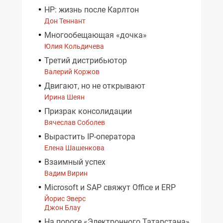
HP: жизнь после Карлтон
Дон Теннант
Многообещающая «дочка»
Юлия Кольдичева
Третий дистрибьютор
Валерий Коржов
Двигают, но не открывают
Ирина Шеян
Призрак консолидации
Вячеслав Соболев
Вырастить IP-оператора
Елена Шашенкова
Взаимный успех
Вадим Вирин
Microsoft и SAP свяжут Office и ERP
Йорис Эверс
Джон Блау
На пороге «Электронного Татарстана»