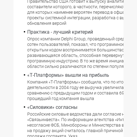
Правительство США готовит к выпуску аналитический
составители которого, в частности, перечисляют ИТ-ф
для которых наименее вероятен перевод в офшор : кр
проекты системной интеграции, разработка с высокой
обновления версий
Практика - лучший критерий
Опрос компании Delphi Group, проведенный среди нес
сотен пользователей, показал, что программное обесп
открытым кодом воспринимается большинством как
развивающаяся область, способная перевернуть всю
программную индустрию. В то же время инициативы в
области сильно различаются по степени популярност
«Т-Платформы» вышли на прибыль
Компания «Т-Платформы» сообщила, что по итогам
деятельности в 2004 году ее выручка увеличилась на 
сравнению с предыдущим годом и составила 69 млн. р
прошедший год компания вышла
«Силовики» согласны
Российские силовые ведомства дали согласие на пр
«Связьинвеста». По информации агентства «Интерфак
несогласие ФСБ, Минобороны и Министерства внутре
на продажу акций считалось главной причиной задер
продажи госпакета. Указ