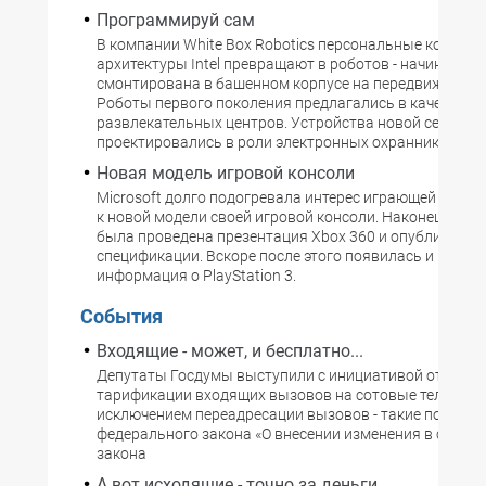
Программируй сам
В компании White Box Robotics персональные компью
архитектуры Intel превращают в роботов - начинка ПК
смонтирована в башенном корпусе на передвижной п
Роботы первого поколения предлагались в качестве
развлекательных центров. Устройства новой серии
проектировались в роли электронных охранников.
Новая модель игровой консоли
Microsoft долго подогревала интерес играющей обще
к новой модели своей игровой консоли. Наконец, кор
была проведена презентация Xbox 360 и опубликован
спецификации. Вскоре после этого появилась и подро
информация о PlayStation 3.
События
Входящие - может, и бесплатно...
Депутаты Госдумы выступили с инициативой отмены
тарификации входящих вызовов на сотовые телефоны
исключением переадресации вызовов - такие поправк
федерального закона «О внесении изменения в статью
закона
А вот исходящие - точно за деньги