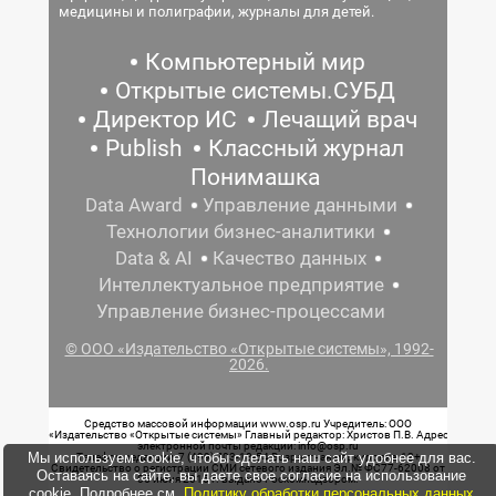
медицины и полиграфии, журналы для детей.
Компьютерный мир
Открытые системы.СУБД
Директор ИС
Лечащий врач
Publish
Классный журнал
Понимашка
Data Award
Управление данными
Технологии бизнес-аналитики
Data & AI
Качество данных
Интеллектуальное предприятие
Управление бизнес-процессами
© ООО «Издательство «Открытые системы», 1992-
2026.
Средство массовой информации www.osp.ru Учредитель: ООО
«Издательство «Открытые системы» Главный редактор: Христов П.В. Адрес
электронной почты редакции: info@osp.ru
Мы используем cookie, чтобы сделать наш сайт удобнее для вас.
Телефон редакции: 7 (499) 703-18-54 Возрастная маркировка: 12+
Свидетельство о регистрации СМИ сетевого издания Эл.№ ФС77-62008 от
Оставаясь на сайте, вы даете свое согласие на использование
05 июня 2015 г. выдано Роскомнадзором.
cookie. Подробнее см.
Политику обработки персональных данных