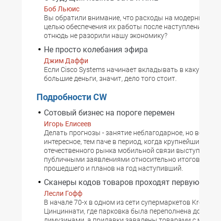
Боб Льюис
Вы обратили внимание, что расходы на модернизацию
целью обеспечения их работы после наступления 200
отнюдь не разорили нашу экономику?
Не просто колебания эфира
Джим Даффи
Если Cisco Systems начинает вкладывать в какую-то 
большие деньги, значит, дело того стоит.
Подробности CW
Сотовый бизнес на пороге перемен
Игорь Елисеев
Делать прогнозы - занятие неблагодарное, но все же 
интересное, тем паче в период, когда крупнейшие игро
отечественного рынка мобильной связи выступили с
публичными заявлениями относительно итогов года
прошедшего и планов на год наступивший.
Сканеры кодов товаров проходят первую пров
Лесли Гофф
В начале 70-х в одном из сети супермаркетов Kroger о
Цинциннати, где парковка была переполнена дорогим
лимузинами, а прилавки завалены товарами с марки