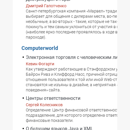
Дмитрий Гапотченко
Санкт-петербургская компания «Марвел» традиционн
выбирает для общения с дилерами места, во-первых,
необычные, а во-вторых - такие, которые не так-то пр
покинуть и тем самым уклониться от участия в мероп
(наиболее ярко последнее проявлялось в ходе встреч 
пароходе).
Computerworld
Электронная торговля с человеческим лицом
Кевин Фогарти
Как утверждают работающие в Стэнфордском универ
Байрон Ривз и Клиффорд Насс, причиной отрицательн
отношения пользователя к той или иной Web-странице
становятся не изъяны в дизайне, а неприятная «мане
поведения» сайта.
Центры ответственности
Сергей Колесников
Определение: Центр финансовой ответственности - ст
подразделение, для которого определена ответственн
финансовые показатели.
О будущем языков Java и XML