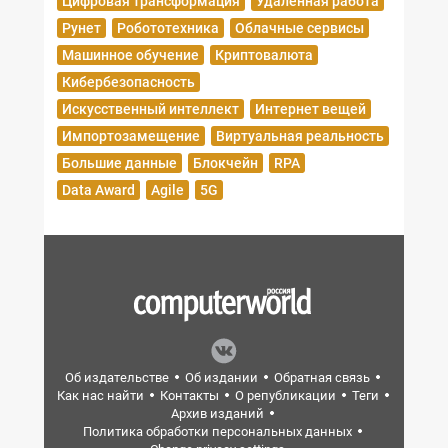
Цифровая трансформация
Удаленная работа
Рунет
Робототехника
Облачные сервисы
Машинное обучение
Криптовалюта
Кибербезопасность
Искусственный интеллект
Интернет вещей
Импортозамещение
Виртуальная реальность
Большие данные
Блокчейн
RPA
Data Award
Agile
5G
Об издательстве
Об издании
Обратная связь
Как нас найти
Контакты
О републикации
Теги
Архив изданий
Политика обработки персональных данных