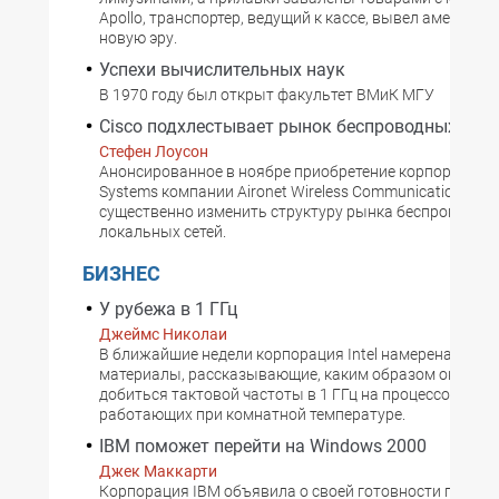
Apollo, транспортер, ведущий к кассе, вывел американ
новую эру.
Успехи вычислительных наук
В 1970 году был открыт факультет ВМиК МГУ
Cisco подхлестывает рынок беспроводных сете
Стефен Лоусон
Анонсированное в ноябре приобретение корпорацией 
Systems компании Aironet Wireless Communications мо
существенно изменить структуру рынка беспроводны
локальных сетей.
БИЗНЕС
У рубежа в 1 ГГц
Джеймс Николаи
В ближайшие недели корпорация Intel намерена пред
материалы, рассказывающие, каким образом она рас
добиться тактовой частоты в 1 ГГц на процессорах Pent
работающих при комнатной температуре.
IBM поможет перейти на Windows 2000
Джек Маккарти
Корпорация IBM объявила о своей готовности помочь