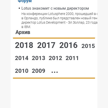
Форум
Lotus знакомит с новым директором
На конференции Lotusphere 2000, прошедшей в середи
в Орландо, публике был представлен новый генераль
директор Lotus Development - Эл Золлар, 23 года про
в IBM.
Архив
2018
2017
2016
2015
2014
2013
2012
2011
...
2010
2009
№48,2000
№47,2000
№46,2000
№45,2000
№44,2000
№43,2000