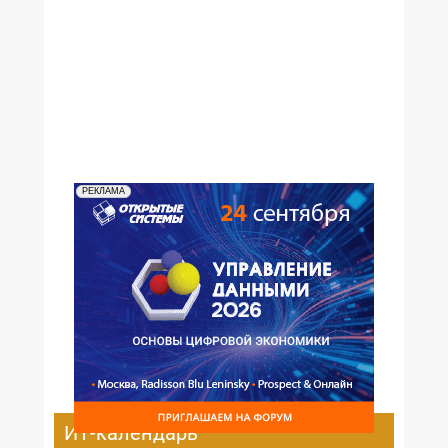
№12,2000
№11,2000
№10,2000
№09,2000
№08,2000
№07,2000
№06,2000
№05,2000
№04,2000
№03,2000
№02,2000
№01,2000
РЕКЛАМА
ИТ-календарь