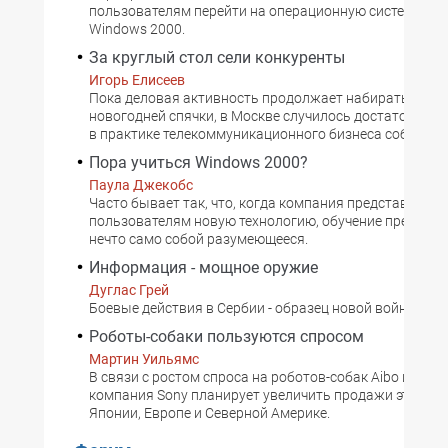
пользователям перейти на операционную систему Mic
Windows 2000.
За круглый стол сели конкуренты
Игорь Елисеев
Пока деловая активность продолжает набирать обор
новогодней спячки, в Москве случилось достаточно у
в практике телекоммуникационного бизнеса событие.
Пора учиться Windows 2000?
Паула Джекобс
Часто бывает так, что, когда компания представляет 
пользователям новую технологию, обучение предлага
нечто само собой разумеющееся.
Информация - мощное оружие
Дуглас Грей
Боевые действия в Сербии - образец новой войны.
Роботы-собаки пользуются спросом
Мартин Уильямс
В связи с ростом спроса на роботов-собак Aibo их созд
компания Sony планирует увеличить продажи этих иг
Японии, Европе и Северной Америке.