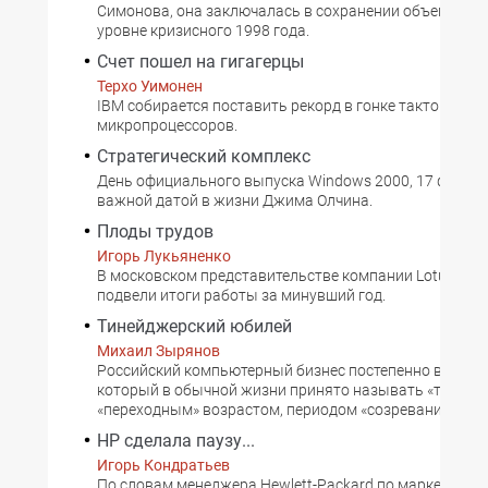
Симонова, она заключалась в сохранении объема пр
уровне кризисного 1998 года.
Счет пошел на гигагерцы
Терхо Уимонен
IBM собирается поставить рекорд в гонке тактовых ча
микропроцессоров.
Стратегический комплекс
День официального выпуска Windows 2000, 17 феврал
важной датой в жизни Джима Олчина.
Плоды трудов
Игорь Лукьяненко
В московском представительстве компании Lotus Dev
подвели итоги работы за минувший год.
Тинейджерский юбилей
Михаил Зырянов
Российский компьютерный бизнес постепенно входит 
который в обычной жизни принято называть «трудны
«переходным» возрастом, периодом «созревания» и т.
HP сделала паузу...
Игорь Кондратьев
По словам менеджера Hewlett-Packard по маркетингу