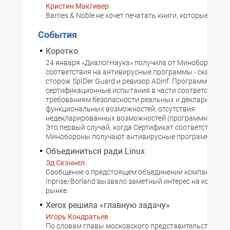
Кристин Макгивер
Barnes & Noble не хочет печатать книги, которые никто
События
Коротко
24 января «ДиалогНаука» получила от Минобороны с
соответствия на антивирусные программы - сканер Do
сторож SpIDer Guard и ревизор ADinf. Программы про
сертификационные испытания в части соответствия
требованиям безопасности реальных и декларируем
функциональных возможностей, отсутствия
недекларированных возможностей (программных зак
Это первый случай, когда Сертификат соответствия от
Минобороны получают антивирусные программы.
Объединиться ради Linux
Эд Скэннел
Сообщение о предстоящем объединении компаний Cor
Inprise/Borland вызвало заметный интерес на компью
рынке.
Xerox решила «главную задачу»
Игорь Кондратьев
По словам главы московского представительства Xer