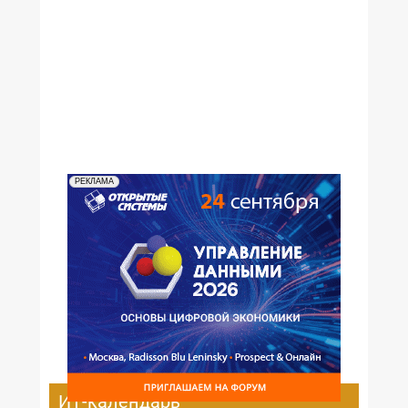
№12,2000
№11,2000
№10,2000
№09,2000
№08,2000
№07,2000
№06,2000
№05,2000
№04,2000
№03,2000
№02,2000
№01,2000
РЕКЛАМА
ИТ-календарь