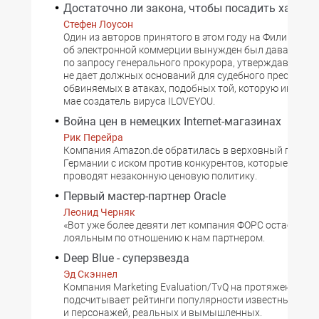
Достаточно ли закона, чтобы посадить хакера
Стефен Лоусон
Один из авторов принятого в этом году на Филиппина
об электронной коммерции вынужден был давать ра
по запросу генерального прокурора, утверждавшего, 
не дает должных оснований для судебного преследов
обвиняемых в атаках, подобных той, которую иниции
мае создатель вируса ILOVEYOU.
Война цен в немецких Internet-магазинах
Рик Перейра
Компания Amazon.de обратилась в верховный гражда
Германии с иском против конкурентов, которые, по ее
проводят незаконную ценовую политику.
Первый мастер-партнер Oracle
Леонид Черняк
«Вот уже более девяти лет компания ФОРС остается 
лояльным по отношению к нам партнером.
Deep Blue - суперзвезда
Эд Скэннел
Компания Marketing Evaluation/TvQ на протяжении 36 
подсчитывает рейтинги популярности известных люд
и персонажей, реальных и вымышленных.