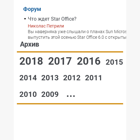
Форум
Что ждет Star Office?
Николас Петрили
Вы наверняка уже слышали о планах Sun Microsystem
выпустить этой осенью Star Office 6.0 с открытым код
Архив
2018
2017
2016
2015
2014
2013
2012
2011
...
2010
2009
№48,2000
№47,2000
№46,2000
№45,2000
№44,2000
№43,2000