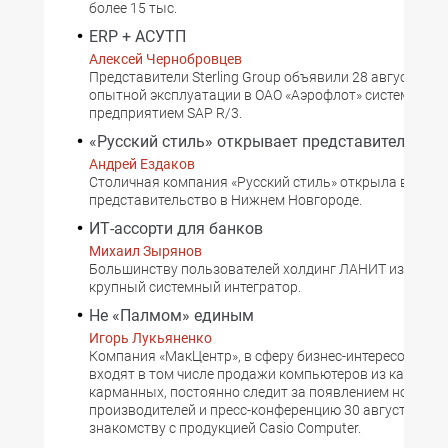
более 15 тыс.
ERP + АСУТП
Алексей Чернобровцев
Представители Sterling Group объявили 28 августа о н
опытной эксплуатации в ОАО «Аэрофлот» системы уп
предприятием SAP R/3.
«Русский стиль» открывает представительство
Андрей Ездаков
Столичная компания «Русский стиль» открыла в авгус
представительство в Нижнем Новгороде.
ИТ-ассорти для банков
Михаил Зырянов
Большинству пользователей холдинг ЛАНИТ известен
крупный системный интегратор.
Не «Палмом» единым
Игорь Лукьяненко
Компания «МакЦентр», в сферу бизнес-интересов кот
входят в том числе продажи компьютеров из категори
карманных, постоянно следит за появлением новинок
производителей и пресс-конференцию 30 августа пос
знакомству с продукцией Саsio Computer.