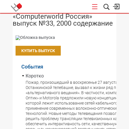
«Computerworld Россия»
НОВОСТИ
выпуск №33, 2000 содержание
КУПИТЬ ВЫПУСК
События
Коротко
Пожар, произошедший в воскресенье 27 августа на
Останкинской телебашне, вызвал к жизни ряд проект
«альтернативного вещания». В частности, компании 
Оптик» и Motorola предложили новую концепцию, в ос
которой лежит использование сетей кабельного телев
применение современных волоконно-оптических и ц
технологий. Новые методы телевещания позволят не 
решить проблему трансляции телевизионных каналов,
обеспечить интерактивность сети, качественную тел