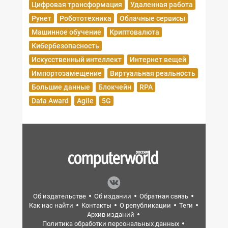
Цифровая трансформация
Удаленная работа
Рунет
Робототехника
Облачные сервисы
Машинное обучение
Криптовалюта
Кибербезопасность
Искусственный интеллект
Интернет вещей
Импортозамещение
Виртуальная реальность
Большие данные
Блокчейн
RPA
Data Award
Agile
5G
Об издательстве
Об издании
Обратная связь
Как нас найти
Контакты
О републикации
Теги
Архив изданий
Политика обработки персональных данных