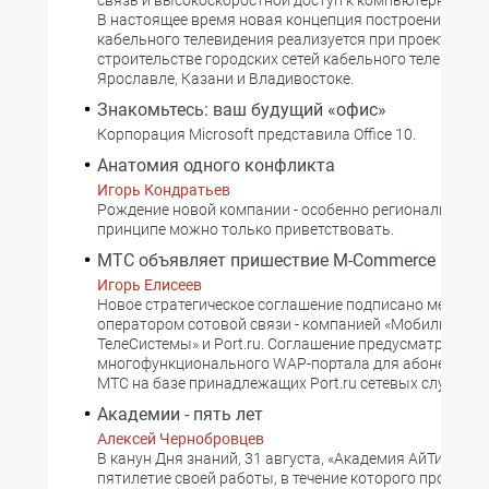
связь и высокоскоростной доступ к компьютерной сети
В настоящее время новая концепция построения сете
кабельного телевидения реализуется при проектиров
строительстве городских сетей кабельного телевидени
Ярославле, Казани и Владивостоке.
Знакомьтесь: ваш будущий «офис»
Корпорация Microsoft представила Office 10.
Анатомия одного конфликта
Игорь Кондратьев
Рождение новой компании - особенно региональной - 
принципе можно только приветствовать.
МТС объявляет пришествие M-Commerce
Игорь Елисеев
Новое стратегическое соглашение подписано между 
оператором сотовой связи - компанией «Мобильные
ТелеСистемы» и Port.ru. Соглашение предусматривает
многофункционального WAP-портала для абонентов 
МТС на базе принадлежащих Port.ru сетевых служб.
Академии - пять лет
Алексей Чернобровцев
В канун Дня знаний, 31 августа, «Академия АйТи» отм
пятилетие своей работы, в течение которого прошли 