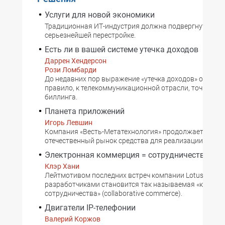
Услуги для новой экономики
Традиционная ИТ-индустрия должна подвергнуться
серьезнейшей перестройке.
Есть ли в вашей системе утечка доходов
Даррен Хендерсон
Рози Ломбарди
До недавних пор выражение «утечка доходов» относил
правило, к телекоммуникационной отрасли, точнее, к 
биллинга.
Планета приложений
Игорь Левшин
Компания «Весть-Метатехнология» продолжает продв
отечественный рынок средства для реализации Web-п
Электронная коммерция = сотрудничество
Клэр Хани
Лейтмотивом последних встреч компании Lotus Devel
разработчиками становится так называемая «комме
сотрудничества» (collaborative commerce).
Двигатели IP-телефонии
Валерий Коржов