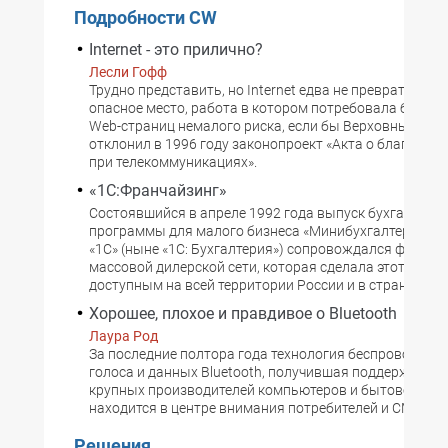
Подробности CW
Internet - это прилично?
Лесли Гофф
Трудно представить, но Internet едва не превратился 
опасное место, работа в котором потребовала бы от 
Web-страниц немалого риска, если бы Верховный суд
отклонил в 1996 году законопроект «Акта о благопри
при телекоммуникациях».
«1С:Франчайзинг»
Состоявшийся в апреле 1992 года выпуск бухгалтерс
программы для малого бизнеса «Минибухгалтерия» к
«1С» (ныне «1С: Бухгалтерия») сопровождался форми
массовой дилерской сети, которая сделала этот проду
доступным на всей территории России и в странах СНГ
Хорошее, плохое и правдивое о Bluetooth
Лаура Род
За последние полтора года технология беспроводной
голоса и данных Bluetooth, получившая поддержку со
крупных производителей компьютеров и бытовой эле
находится в центре внимания потребителей и СМИ.
Решения