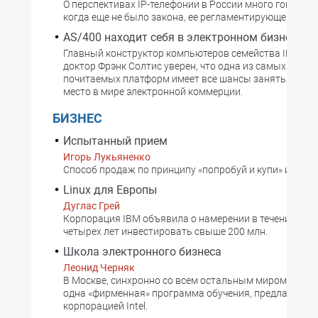
О перспективах IP-телефонии в России много говорили
когда еще не было закона, ее регламентирующего.
AS/400 находит себя в электронном бизнесе
Главный конструктор компьютеров семейства IBM AS
доктор Фрэнк Солтис уверен, что одна из самых знам
почитаемых платформ имеет все шансы занять досто
место в мире электронной коммерции.
БИЗНЕС
Испытанный прием
Игорь Лукьяненко
Способ продаж по принципу «попробуй и купи» известе
Linux для Европы
Дуглас Грей
Корпорация IBM объявила о намерении в течение по
четырех лет инвестировать свыше 200 млн.
Школа электронного бизнеса
Леонид Черняк
В Москве, синхронно со всем остальным миром, взяла
одна «фирменная» программа обучения, предлагаема
корпорацией Intel.