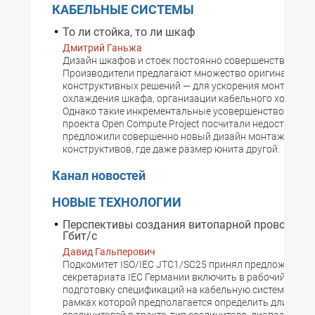
КАБЕЛЬНЫЕ СИСТЕМЫ
То ли стойка, то ли шкаф
Дмитрий Ганьжа
Дизайн шкафов и стоек постоянно совершенствуется.
Производители предлагают множество оригинальны
конструктивных решений — для ускорения монтажа, 
охлаждения шкафа, организации кабельного хозяйства 
Однако такие инкрементальные усовершенствования 
проекта Open Compute Project посчитали недостаточн
предложили совершенно новый дизайн монтажных
конструктивов, где даже размер юнита другой.
Канал новостей
НОВЫЕ ТЕХНОЛОГИИ
Перспективы создания витопарной проводки д
Гбит/с
Давид Гальперович
Подкомитет ISO/IEC JTC1/SC25 принял предложение
секретариата IEC Германии включить в рабочий план
подготовку спецификаций на кабельную систему 40 Гб
рамках которой предполагается определить длину лин
соединителей в тракте, тип соединителя, диапазон ра