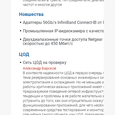
частот и многое другое.
Новшества
Адаптеры 56Gb/s InfiniBand Connect-IB от Mella
Промышленная IP-видеокамера с качеством H
Двухдиапазонные точки доступа Netgear ProSa
скоростью до 450 Мбит/с
ЦОД
Сеть ЦОД на проверку
Александр Барсков
В контексте надежности ЦОД в первую очередь подни
тема резервирования основных инженерных систем —
электропитания и охлаждения. Но не меньшее значен
работы критически важных приложений имеет стабил
предсказуемое поведение сетевой инфраструктуры. 
тенденции и проблемы в ее работе желательно выявит
устранить до того, как они отрицательно скажутся на
функционировании приложений, для чего необходим
современные средства тестирования и мониторинга. 
специфика такого объекта, как ЦОД, предъявляет к ни