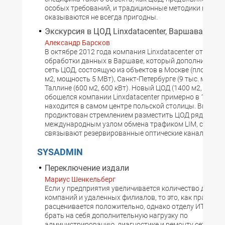
особых требований, и традиционные методики и реш
оказываются не всегда пригодны.
Экскурсия в ЦОД Linxdatacenter, Варшава (Пол
Александр Барсков
В октябре 2012 года компания Linxdatacenter открыла
обработки данных в Варшаве, который дополнил им
сеть ЦОД, состоящую из объектов в Москве (площадь 2
м2, мощность 5 МВт), Санкт-Петербурге (9 тыс. м2, 12 
Таллине (600 м2, 600 кВт). Новый ЦОД (1400 м2, 2,5 МВ
обошелся компании Linxdatacenter примерно в 10 млн 
находится в самом центре польской столицы. Выбор 
продиктован стремлением разместить ЦОД рядом с 
международным узлом обмена трафиком LIM, с котор
связывают резервированные оптические каналы.
SYSADMIN
Переключение издали
Мариус Шенкельберг
Если у предприятия увеличивается количество дочерн
компаний и удаленных филиалов, то это, как правило,
расценивается положительно, однако отделу ИТ прих
брать на себя дополнительную нагрузку по
администрированию, диагностике и ремонту сетевого