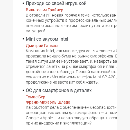
Приходи со своей игрушкой
Вильгельм Грайнер
В отрасли ИТ новая горячая тема: использование лич
конечных устройств в профессиональных целях. Отде
внезапно осознали, что им грозит утрата контроля на
ситуацией.
Mint со вкусом Intel
Дмитрий Ганьжа
Компания Intel, как многие другие тяжеловесы ИТ-рын
прозевала начало бума на рынке смартфонов. Естеств
такая ситуация ее не устраивает, и, наверстывая упущ
стремится занять на рынке смартфонов и планшетов 
достойное своего бренда. Первой ласточкой стал вы
совместно с «МегаФоном» телефон Mint SP-A20i, однак
продолжение не заставит себя ждать.
ОС для смартфонов в деталях
Томас Бер
Франк-Михаэль Шледе
Как обстоят дела с обеспечением безопасности трех
операционных систем для смартфонов — от компаний M
Google и Apple — и на что следует обращать особое в
при их внедрении и эксплуатации?