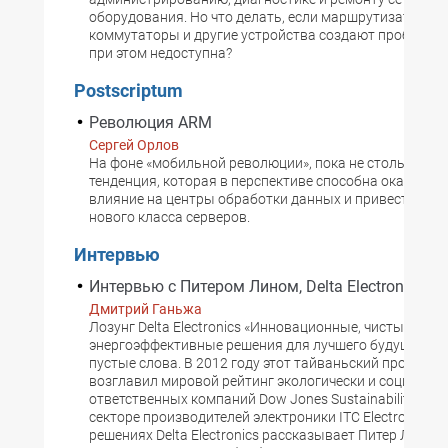
оборудования. Но что делать, если маршрутизаторы,
коммутаторы и другие устройства создают проблемы,
при этом недоступна?
Postscriptum
Революция ARM
Сергей Орлов
На фоне «мобильной революции», пока не столь замет
тенденция, которая в перспективе способна оказать г
влияние на центры обработки данных и привести к п
нового класса серверов.
Интервью
Интервью с Питером Лином, Delta Electronics
Дмитрий Ганьжа
Лозунг Delta Electronics «Инновационные, чистые и
энергоэффективные решения для лучшего будущего» 
пустые слова. В 2012 году этот тайваньский произво
возглавил мировой рейтинг экологически и социальн
ответственных компаний Dow Jones Sustainability Inde
секторе производителей электроники ITC Electronic Eq
решениях Delta Electronics рассказывает Питер Лин, г