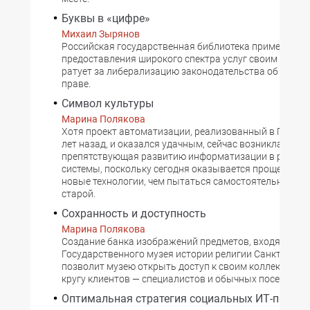
Буквы в «цифре»
Михаил Зырянов
Российская государственная библиотека применяет И
предоставления широкого спектра услуг своим читат
ратует за либерализацию законодательства об автор
праве.
Символ культуры
Марина Полякова
Хотя проект автоматизации, реализованный в ГПИБ б
лет назад, и оказался удачным, сейчас возникла проб
препятствующая развитию информатизации в рамках
системы, поскольку сегодня оказывается проще перей
новые технологии, чем пытаться самостоятельно связ
старой.
Сохранность и доступность
Марина Полякова
Создание банка изображений предметов, входящих в
Государственного музея истории религии Санкт-Петер
позволит музею открыть доступ к своим коллекциям
кругу клиентов — специалистов и обычных посетителе
Оптимальная стратегия социальных ИТ-проект