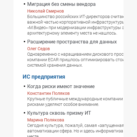
Миграция без смены вендора
Николай Смирнов
Большинство российских ИТ-директоров считают ме
важной частью корпоративной инфраструктуры. Но в
«М.Видео» при модернизации инфраструктуры этому
архитектурному элементу места не нашлось.
Расширение пространства для данных
Олег Седов
Одновременно с наращиванием дискового пространст
компании ECAR пришлось оптимизировать стоимость
системой хранения данных.
ИС предприятия
Когда риски имеют значение
Константин Поляков
Крупные публичные международные компании управ
рисками уделяют особое внимание.
Культура сквозь призму ИТ
Марина Полякова
Сегодня культура, пожалуй, самая «запущенная» в пл
автоматизации сфера. Но и здесь информатизация не 
месте.