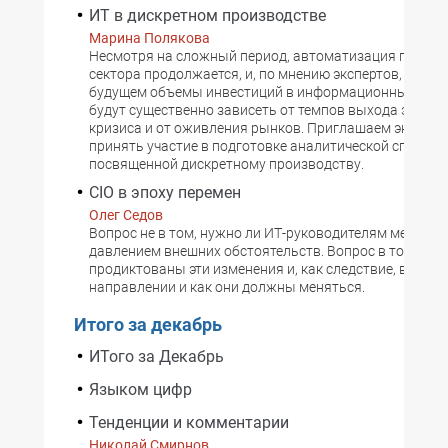
ИТ в дискретном производстве
Марина Полякова
Несмотря на сложный период, автоматизация предпр
сектора продолжается, и, по мнению экспертов, в бл
будущем объемы инвестиций в информационные техн
будут существенно зависеть от темпов выхода эконом
кризиса и от оживления рынков. Приглашаем эксперт
принять участие в подготовке аналитической справки
посвященной дискретному производству.
CIO в эпоху перемен
Олег Седов
Вопрос не в том, нужно ли ИТ-руководителям менятьс
давлением внешних обстоятельств. Вопрос в том, чем
продиктованы эти изменения и, как следствие, в како
направлении и как они должны меняться.
Итого за декабрь
ИТого за Декабрь
Языком цифр
Тенденции и комментарии
Николай Смирнов