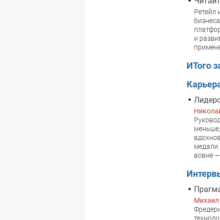
Читайт
Ретейл 
бизнеса
платфор
и разви
примене
ИТого з
Карьер
Лидерс
Никола
Руковод
меньше,
вдохнов
медали.
вовне —
Интерв
Прагма
Михаил
Фредери
техноло