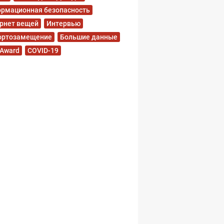
рмационная безопасность
рнет вещей
Интервью
ортозамещение
Большие данные
 Award
COVID-19