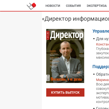
НОВОСТИ
СОБЫТИЯ
ЭКСПЕРТИЗА
«Директор информацион
Управл
Для н
Конста
Глубока
закупок
максима
Поддер
Обратн
Марина
Всю дея
совокуп
КУПИТЬ ВЫПУСК
эксперт
мотивац
контрол
Готовь