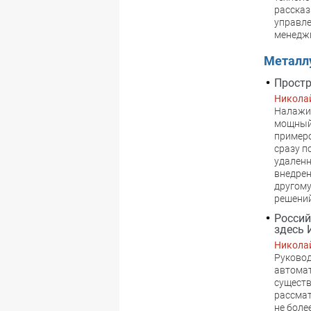
рассказ
управле
менедж
Металл
Простр
Никола
Налажив
мощный 
примеро
сразу п
удаленн
внедрен
другому
решений
Россий
здесь 
Никола
Руковод
автомат
существ
рассмат
не боле