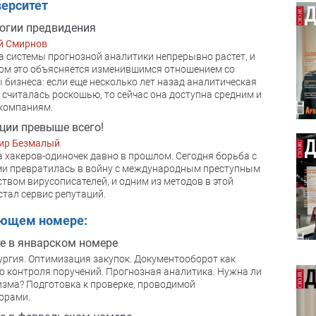
ерситет
огии предвидения
й Смирнов
а системы прогнозной аналитики непрерывно растет, и
ом это объясняется изменившимся отношением со
 бизнеса: если еще несколько лет назад аналитическая
 считалась роскошью, то сейчас она доступна средним и
компаниям.
ции превыше всего!
ир Безмалый
 хакеров-одиночек давно в прошлом. Сегодня борьба с
и превратилась в войну с международным преступным
твом вирусописателей, и одним из методов в этой
стал сервис репутаций.
ующем номере:
е в январском номере
ргия. Оптимизация закупок. Документооборот как
о контроля поручений. Прогнозная аналитика. Нужна ли
изма? Подготовка к проверке, проводимой
орами.