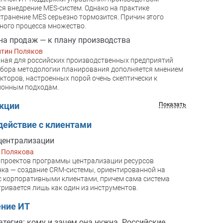
ся внедрение MES-систем. Однако на практике
транение MES серьезно тормозится. Причин этого
ного процесса множество.
на продаж — к плану производства
нтин Поляков
ная для российских производственных предприятий
бора методологии планирования дополняется мнением
кторов, настроенных порой очень скептически к
ионным подходам.
акции
Показать
ействие с клиентами
централизации
 Полякова
 проектов программы централизации ресурсов
ка — создание CRM-системы, ориентированной на
с корпоративными клиентами, причем сама система
ривается лишь как один из инструментов.
ение ИТ
атегия: кому и зачем она нужна. Российские