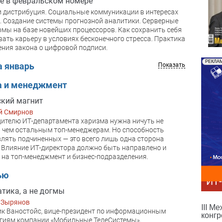
е в февральском номере
и дистрибуция. Социальные коммуникации в интересах
. Создание системы прогнозной аналитики. Серверные
мы на базе новейших процессоров. Как сохранить себя
вать карьеру в условиях бесконечного стресса. Практика
ния закона о цифровой подписи.
РЕКЛА
а январь
Показать
а и менеджмент
кий магнит
й Смирнов
ителю ИТ-департамента харизма нужна ничуть не
 чем остальным топ-менеджерам. Но способность
лять подчиненных — это всего лишь одна сторона
 Влияние ИТ-директора должно быть направлено и
 на топ-менеджмент и бизнес-подразделения.
ью
ИТ
тика, а не догмы
 Зырянов
III М
к Ваностойс, вице-президент по информационным
конгр
гиям компании «Мобильные ТелеСистемы»,