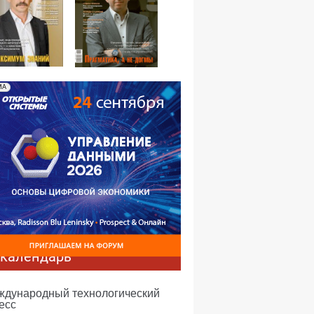
№02,2012
№01,2012
МА
-календарь
еждународный технологический
есс