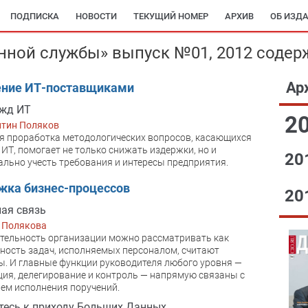
ПОДПИСКА
НОВОСТИ
ТЕКУЩИЙ НОМЕР
АРХИВ
ОБ ИЗД
ной службы» выпуск №01, 2012 содер
Ар
ение ИТ-поставщиками
ужд ИТ
2
нтин Поляков
я проработка методологических вопросов, касающихся
 ИТ, помогает не только снижать издержки, но и
20
льно учесть требования и интересы предприятия.
жка бизнес-процессов
20
ая связь
 Полякова
тельность организации можно рассматривать как
ность задач, исполняемых персоналом, считают
ы. И главные функции руководителя любого уровня —
ия, делегирование и контроль — напрямую связаны с
ем исполнения поручений.
тесь к приходу Больших Данных