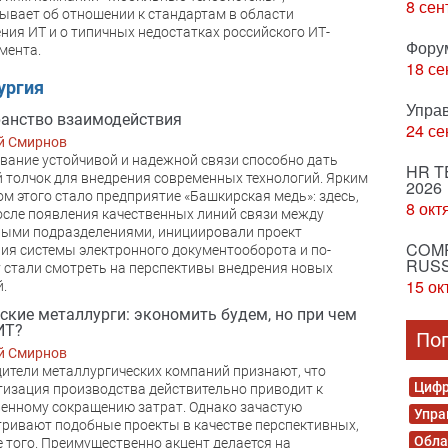
8 сен
ывает об отношении к стандартам в области
ния ИТ и о типичных недостатках российского ИТ-
Фору
мента.
18 се
ургия
Упра
анство взаимодействия
24 се
й Смирнов
ание устойчивой и надежной связи способно дать
HR T
толчок для внедрения современных технологий. Ярким
2026
м этого стало предприятие «Башкирская медь»: здесь,
8 окт
осле появления качественных линий связи между
ыми подразделениями, инициировали проект
COMP
ия системы электронного документооборота и по-
RUSS
 стали смотреть на перспективы внедрения новых
15 ок
.
ские металлурги: экономить будем, но при чем
ИТ?
По
й Смирнов
ители металлургических компаний признают, что
Цифр
изация производства действительно приводит к
енному сокращению затрат. Однако зачастую
Упра
ривают подобные проекты в качестве перспективных,
Обла
е того. Преимущественно акцент делается на