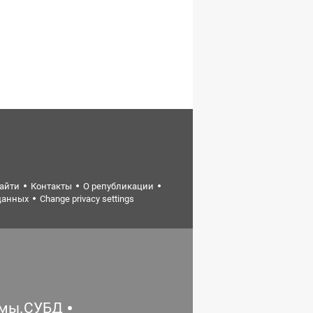
найти
Контакты
О републикации
данных
Change privacy settings
емы.СУБД