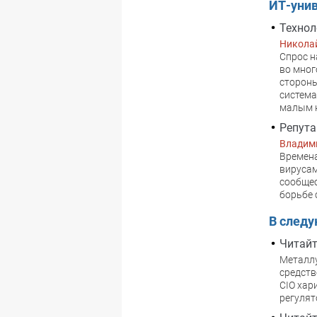
ИТ-унив
Технол
Никола
Спрос н
во мног
стороны
система
малым 
Репута
Владим
Времена
вирусам
сообщес
борьбе 
В след
Читайт
Металлу
средств
CIO хар
регулят