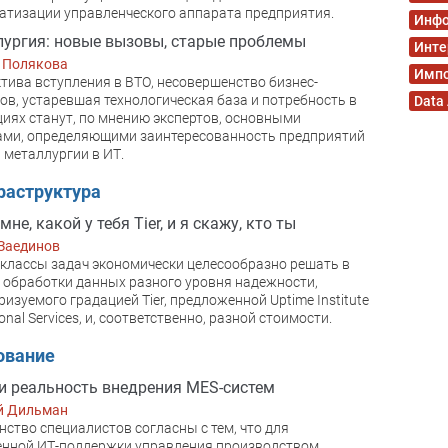
тизации управленческого аппарата предприятия.
Инфо
ургия: новые вызовы, старые проблемы
Инте
 Полякова
Имп
тива вступления в ВТО, несовершенство бизнес-
ов, устаревшая технологическая база и потребность в
Data
иях станут, по мнению экспертов, основными
ами, определяющими заинтересованность предприятий
 металлургии в ИТ.
раструктура
не, какой у тебя Tier, и я скажу, кто ты
Заединов
классы задач экономически целесообразно решать в
 обработки данных разного уровня надежности,
ризуемого градацией Tier, предложенной Uptime Institute
onal Services, и, соответственно, разной стоимости.
ование
 реальность внедрения MES-систем
й Дильман
ство специалистов согласны с тем, что для
енной ИТ-поддержки управления производством