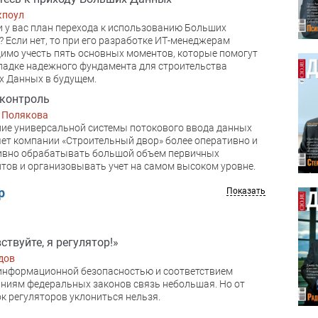
кпоул
и у вас план перехода к использованию Больших
 Если нет, то при его разработке ИТ-менеджерам
имо учесть пять основных моментов, которые помогут
ладке надежного фундамента для строительства
 Данных в будущем.
 контроль
 Полякова
ие универсальной системы потокового ввода данных
ет компании «Строительный двор» более оперативно и
ивно обрабатывать большой объем первичных
тов и организовывать учет на самом высоком уровне.
р
Показать
ствуйте, я регулятор!»
дов
информационной безопасностью и соответствием
ниям федеральных законов связь небольшая. Но от
к регуляторов уклониться нельзя.