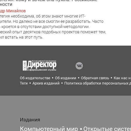
ности
ндр Михайлов
тегия необходима, об этом знают многие ИТ-
ители. Но далеко не все смогли ее разработать. Часто
 кроется в отсутствии доступной методологии.
еский опыт десятков подобных проектов поможет тем,
ил встать на этот путь.
Об издательстве
Об издании
Обратная связь
Как нас 
Теги
Архив изданий
Политика обработки персональных 
Издания
Компьютерный мир
Открытые сист