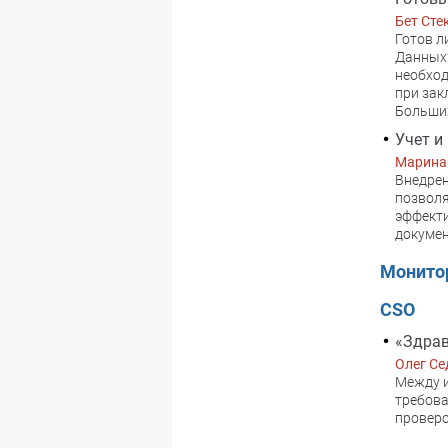
Бет Сте
Готов л
Данных?
необход
при зак
Больших
Учет и
Марина
Внедрен
позволя
эффект
докумен
Монито
CSO
«Здрав
Олег Се
Между 
требова
проверо