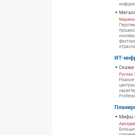
информа
Металл
Марина
Перспек
процесс
инновац
фактор
отрасли
ИТ-инф
Скажи м
Руслан 
Разные 
центрах
характе
Professi
Планир
Мифы и
Аркади
Большин
соврем