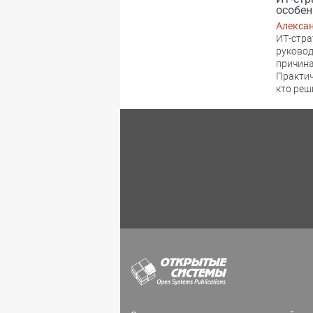
особен
Алекса
ИТ-стра
руковод
причина
Практич
кто реш