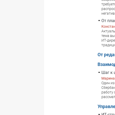
требует
распрос
негатив
От пла
Конста
Актуаль
тема вы
ИТ-дире
традиц
От ред
Взаимод
Шаг к 
Марина
Один из
Сбербан
работу 
рассмат
Управл
ИТ-стр