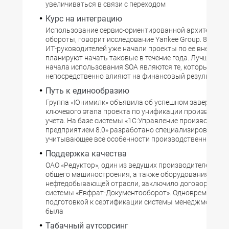
увеличиваться в связи с переходом
Курс на интеграцию
Использование сервис-ориентированной архитектуры
обороты, говорит исследование Yankee Group. 84% о
ИТ-руководителей уже начали проекты по ее внедрен
планируют начать таковые в течение года. Лучшими 
начала использования SOA являются те, которые
непосредственно влияют на финансовый результат.
Путь к единообразию
Группа «Юнимилк» объявила об успешном завершени
ключевого этапа проекта по унификации производств
учета. На базе системы «1С:Управление производств
предприятием 8.0» разработано специализированное 
учитывающее все особенности производственного уче
Поддержка качества
ОАО «Редуктор», один из ведущих производителей ред
общего машиностроения, а также оборудования для
нефтедобывающей отрасли, заключило договор на по
системы «Евфрат-Документооборот». Одновременно с
подготовкой к сертификации системы менеджмента к
была
Табачный аутсорсинг