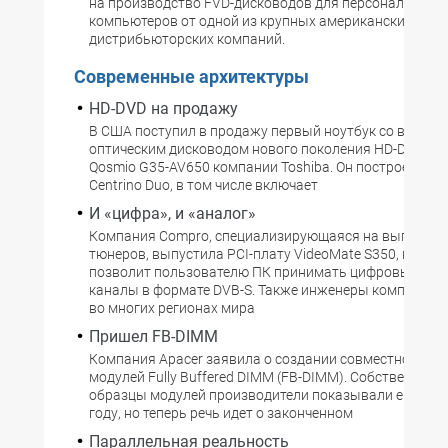
на производство FVD-дисководов для персональных
компьютеров от одной из крупных американских
дистрибьюторских компаний.
Современные архитектуры
HD-DVD на продажу
В США поступил в продажу первый ноутбук со встро
оптическим дисководом нового поколения HD-DVD. Им
Qosmio G35-AV650 компании Toshiba. Он построен на 
Centrino Duo, в том числе включает
И «цифра», и «аналог»
Компания Compro, специализирующаяся на выпуске Т
тюнеров, выпустила PCI-плату VideoMate S350, котор
позволит пользователю ПК принимать цифровые спу
каналы в формате DVB-S. Также инженеры компании уч
во многих регионах мира
Пришел FB-DIMM
Компания Apacer заявила о создании совместно с Inte
модулей Fully Buffered DIMM (FB-DIMM). Собственно, 
образцы модулей производители показывали еще в 
году, но теперь речь идет о законченном
Параллельная реальность