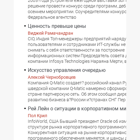
2005?года устроители ежегодной выставки SofTool п
решение провести конкурс среди программ, дебютир
осеннем мероприятии. Соучредителями конкурса выс
Федеральное агентство
Ценность превыше цены
Виджей Рамачандран
CIO, Индия Топ-менеджеры предприятий наряду с ря
пользователями и сотрудниками ИТ-службы не долж
снимать с себя ответственности за построение
информационных систем Председатель совета дирек
компании Infosys Technologies Нараяна Мерти, выпо
Искусство управления очередью
Алексей Чернобровцев
Компания Q-Matic создает? российский канал Руково
шведской компании Q-Matic намерено сформировать 
стране партнерскую сеть. Об этом сообщил директор п
развитию бизнеса в?России и?странах СНГ Пер Стран
Рей Лейн о ситуации в корпоративном мире
Пол Крил
InfoWorld, США Бывший президент Oracle об изменени
структуре рынка корпоративного программного обес
Конкурентная ситуация на рынке корпоративного
программного обеспечения меняется, и шансы добить