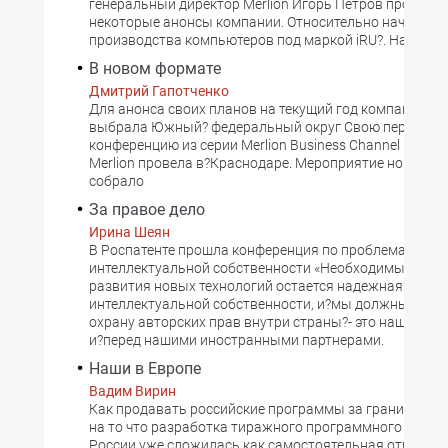
генеральный директор Merlion Игорь Петров проком
некоторые анонсы компании. Относительно начала
производства компьютеров под маркой iRU?. Начинат
В новом формате
Дмитрий Гапотченко
Для анонса своих планов на текущий год компания Mer
выбрала Южный? федеральный округ Свою первую
конференцию из серии Merlion Business Channel компа
Merlion провела в?Краснодаре. Мероприятие нового 
собрало
За правое дело
Ирина Шеян
В Роспатенте прошла конференция по проблемам
интеллектуальной собственности «Необходимым усл
развития новых технологий остается надежная защит
интеллектуальной собственности, и?мы должны обес
охрану авторских прав внутри страны?- это наша обя
и?перед нашими иностранными партнерами.
Наши в Европе
Вадим Вирин
Как продавать российские программы за границей? 
на то что разработка тиражного программного обеспе
России уже сложилась как самостоятельная отрасль,