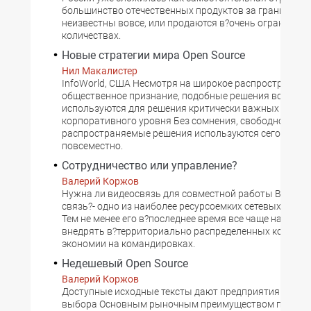
большинство отечественных продуктов за границей и
неизвестны вовсе, или продаются в?очень ограничен
количествах.
Новые стратегии мира Open Source
Нил Макалистер
InfoWorld, США Несмотря на широкое распространени
общественное признание, подобные решения все еще 
используются для решения критически важных задач
корпоративного уровня Без сомнения, свободно
распространяемые решения используются сегодня пр
повсеместно.
Сотрудничество или управление?
Валерий Коржов
Нужна ли видеосвязь для совместной работы Видеок
связь?- одно из наиболее ресурсоемких сетевых прил
Тем не менее его в?последнее время все чаще начинаю
внедрять в?территориально распределенных компани
экономии на командировках.
Недешевый Open Source
Валерий Коржов
Доступные исходные тексты дают предприятиям своб
выбора Основным рыночным преимуществом продукт