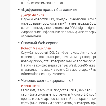
в этой сфере имеют только
«Цифровые права» без защиты
Джереми Кирк
Служба новостей IDG, Лондон Технология DRM пока? н
оправдывает возложенных? на нее надежд Созданные
сегодняшнему дню технологии DRM (digital right mana
«управление цифровыми правами») имеют серьезные
ограничения
Опасный Web-сервис
Роберт Макмиллан
Служба новостей IDG, Сан-Франциско Активно внедря
сервисы, некоторые предприятия могут подвергнуть 
новому риску, суть которого они не вполне себе пред
На это на конференции CanSecWest/core06 указал ав
специалист по защите Алекс Стамос, старший партне
Information Security Partners.
Человек сертифицированный
Ирина Шеян
Microsoft, Cisco и?HP представили вузам свои
сертификационные программы Microsoft, Cisco System
провели семинар, посвященный корпоративным
сертификационным программам, в?котором приняли 