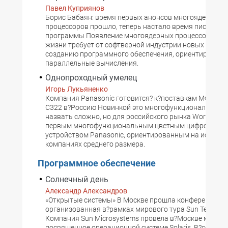
Павел Куприянов
Борис Бабаян: время первых анонсов многоядерных
процессоров прошло, теперь настало время писать дл
программы Появление многоядерных процессоров в?
жизни требует от софтверной индустрии новых подход
созданию программного обеспечения, ориентированн
параллельные вычисления.
Однопроходный умелец
Игорь Лукьяненко
Компания Panasonic готовится? к?поставкам МФУ Wor
C322 в?Россию Новинкой это многофункциональное у
назвать сложно, но для российского рынка Workio DP
первым многофункциональным цветным цифровым
устройством Panasonic, ориентированным на использ
компаниях среднего размера.
Программное обеспечение
Солнечный день
Александр Александров
«Открытые системы» В Москве прошла конференция Sol
организованная в?рамках мирового тура Sun Tech Da
Компания Sun Microsystems провела в?Москве меропр
посвященное операционной системе Solaris. В?создани