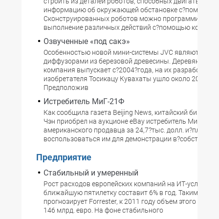
строить из деталей роботов, способных двигаться и?
информацию об окружающей обстановке с?помощью 
Сконструированных роботов можно программироват
выполнение различных действий с?помощью компьют
Озвученные «под сакэ»
Особенностью новой мини-системы JVC являются кол
диффузорами из березовой древесины. Деревянные 
компания выпускает с?2004?года, на их разработку у?
изобретателя Тосикацу Кувахаты ушло около 20?лет.
Предположив
Истребитель МиГ-21Ф
Как сообщила газета Beijing News, китайский бизнесм
Чэн приобрел на аукционе eBay истребитель МиГ-21Ф 
американского продавца за 24,7?тыс. долл. и?планиру
воспользоваться им для демонстрации в?собственно
Предприятие
Стабильный и умеренный
Рост расходов европейских компаний на ИТ-услуги в
ближайшую пятилетку составит 6% в год. Таким образ
прогнозирует Forrester, к 2011 году объем этого рынк
146 млрд. евро. На фоне стабильного