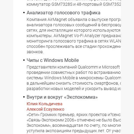
коммутатор GSM7328S и 48-портовый GSM7352S
Анализатор голосового трафика
Компания AirMagnet объявила о выпуске программно
анализатора голосовых сообщений в беспроводных 
сетях, для инсталляции которого используются моби
компьютеры. AirMagnet Vo-Fi Analyzer предназначен д
мониторинга голосового трафика в сетях WLAN (VoWL
способен прослеживать все стадии прохождения тел
звонков.
Чипы с Windows Mobile
Представители компаний Qualcomm и Microsoft объяв
проведении совместных работ по встраиванию опер
системы Windows Mobile в микросхемы Qualcomm, что
в дальнейшем снизить стоимость смартфонов, сократ
разработки новых моделей и ускорить вывод их на ры
Внутри и вокруг «Экспокомма»
Юлия Кольдичева
Алексей Есауленко
«Сети» Громких премьер, ярких проектов и?сенсаций 
«Связь-Экспокомм 2006» отмечено не было Выставка 
Экспокомм», восемнадцатая по счету, по многим пунк
уступила экспозициям предыдущих лет. От участия в?