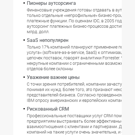
Пионеры аутсорсинга
Финансовые учреждения готовы отдавать в аутсорсин
только отдельные «непрофильные» бизнес-процессы, 
платежные функции. По оценкам IDC, в 2005 году расх
аутсорсинг платежных бизнес-процессов достигли в С
млрд. долл.
SaaS непопулярен
Только 17% компаний планируют применение подхода
услуга» (software-as-a-service, SaaS) к оптимизации св
цепочек поставок, говорят аналитики Forrester. Что ха
некрупные компании с ограниченными возможностям
отделов более склонны
Уважение важнее цены
С точки зрения потребителей, компании зачастую дейс
понимая их нужд. Более того, это признают некоторые
представителей бизнеса. Согласно проведенному кор
IBM опросу американских и европейских компаний, а 
Рискованный CRM
Профессиональные поставщики услуг CRM помогают
предприятиям выстраивать более эффективные
взаимоотношения с клиентами и партнерами. Доля р
компаний на такие услуги очень значительна, и будет 