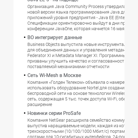
Организация Java Community Process утвердила спе
новой версии языка программирования Java для соз
приложений уровня предприятия - Java EE (Enterprise Ed
Спецификации ориентировочно выйдут в дни проведе
конференции JavaOne, которая начнется 16 мая.
BO интегрирует данные
Business Objects выпустила новые инструментальные
для объединения данных и управления метаданными -
Federator XI и Metadata Manager XI. Программные про
призваны улучшить качество и согласованность инф
поставляемой механизмами отчетности
Сеть Wi-Mesh в Москве
Компания «Голден Телеком» объявила о намерении
использовать оборудование Nortel для создания в Мо
беспроводной сети на основе технологии Wireless Mesh
сеть, содержащая 5 тыс. точек доступа Wi-Fi, обеспечи
расширение
Новинки серии ProSafe
Компания NetGear расширила семейство коммутаторо
выпустив наращиваемые модели, каждая из которых
трехскоростными (10/100/1000 Мбит/с) портами и ч
слотами для 10-гигабитных интерфейсов. 24-портовы