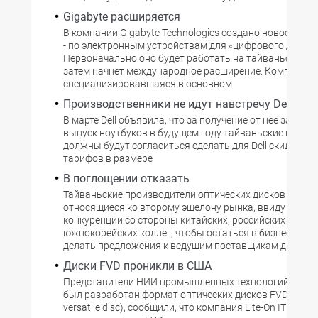
Gigabyte расширяется
В компании Gigabyte Technologies создано новое подр
- по электронным устройствам для «цифрового дома».
Первоначально оно будет работать на тайваньском р
затем начнет международное расширение. Компания,
специализировавшаяся в основном
Производственники не идут навстречу Dell
В марте Dell объявила, что за получение от нее заказов
выпуск ноутбуков в будущем году тайваньские произ
должны будут согласиться сделать для Dell скидку со 
тарифов в размере
В поглощении отказать
Тайваньские производители оптических дисков с запи
относящиеся ко второму эшелону рынка, ввиду усиле
конкуренции со стороны китайских, российских и
южнокорейских коллег, чтобы остаться в бизнесе, в
делать предложения к ведущим поставщикам дисков о
Диски FVD проникли в США
Представители НИИ промышленных технологий Тайван
был разработан формат оптических дисков FVD (forw
versatile disc), сообщили, что компания Lite-On IT полу