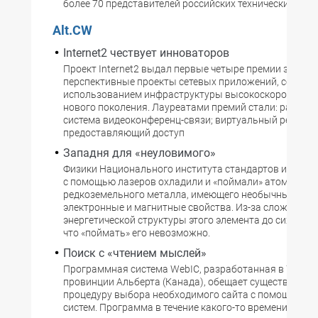
более 70 представителей российских технических вузо
Alt.CW
Internet2 чествует инноваторов
Проект Internet2 выдал первые четыре премии за
перспективные проекты сетевых приложений, создан
использованием инфраструктуры высокоскоростной 
нового поколения. Лауреатами премий стали: распре
система видеоконференц-связи; виртуальный репозит
предоставляющий доступ
Западня для «неуловимого»
Физики Национального института стандартов и техн
с помощью лазеров охладили и «поймали» атомы эрби
редкоземельного металла, имеющего необычные опти
электронные и магнитные свойства. Из-за сложной
энергетической структуры этого элемента до сих пор 
что «поймать» его невозможно.
Поиск с «чтением мыслей»
Программная система WebIC, разработанная в Универ
провинции Альберта (Канада), обещает существенно 
процедуру выбора необходимого сайта с помощью п
систем. Программа в течение какого-то времени обуча