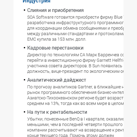
Индустрия
Слияния и приобретения
SOA Software готовится приобрести фирму Blue Titan So
разработчика инфраструктурного программного обес
для координации обмена сообщениями и преобразов
между различными стандартами и протоколами таког
EMC купила за 153 млн. долл.
Кадровые перестановки
Директор по технологиям CA Марк Барренчеа собирае
перейти в инвестиционную фирму Garnett Hellfrich на 
участника совета директоров. В Sun появилась новая
должность, вице-президент по экологическим обязан
Аналитический дайджест
По прогнозу аналитиков Gartner, в ближайшие нескол
рынок программного обеспечения бизнес-интеллекта 
Азиатско-Тихоокеанском регионе будет возрастать еж
среднем на 13%, тогда как во всем мире в целом данн
На пути к рентабельности
Убытки, понесенные BenQ в I квартале, оказались нес
меньшими, чем в последней четверти прошлого года, и
компании рассчитывают на возвращение к рентабель
конце текущего года. Помочь этому должен