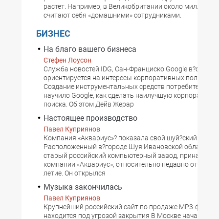
растет. Например, в Великобритании около миллиона 
считают себя «домашними» сотрудниками.
БИЗНЕС
На благо вашего бизнеса
Стефен Лоусон
Служба новостей IDG, Сан-Франциско Google в?своих 
ориентируется на интересы корпоративных пользова
Создание инструментальных средств потребительско
научило Google, как сделать наилучшую корпоративн
поиска. Об этом Дейв Жерар
Настоящее производство
Павел Куприянов
Компания «Аквариус»? показала свой шуй?ский завод
Расположенный в?городе Шуя Ивановской области с
старый российский компьютерный завод, принадлеж
компании «Аквариус», относительно недавно отметил 
летие. Он открылся
Музыка закончилась
Павел Куприянов
Крупнейший российский сайт по продаже MP3-файло
находится под угрозой закрытия В Москве начались 