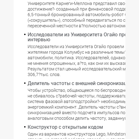
Университете Карнеги-Меллона представил свое ново
достижение?- созданный при финансовой поддержке 
6,5-тонный бронированный автомобиль-робот Crushe
(«сокрушитель»), способный передвигаться по сильно
пересеченной местности в?полностью автономном ре
Исследователи из Университета Огайо провели
интервью
Исследователи из Университета Огайо провели интерв
жителями города Колумбус на различные темы?- семья
автомобили, политика. Исследователей, однако, инте
не мнения опрошенных, а?то, как они их высказывают
Результатом стал ценный исследовательский материа
306,7?тыс. слов.
Делитель частоты с внешней синхронизацией
Чтобы устройство, общающееся по беспроводному со
не сбивалось с?рабочей частоты, поддерживать ее по
система фазовой автоподстройки?- необходимый, но 
энергоемкий компонент. Делитель частоты с?внешней
синхронизацией вместо подсчета импульсов позволя
аналоговым способом делить частоту, заданную гене
Конструктор с открытым кодом
Один из вариантов конструктора Lego, Mindstorms, по