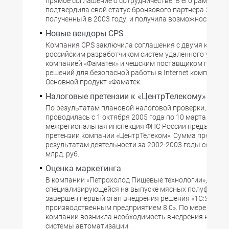
прямое соглашение о сотрудничестве. В его рамках «К
подтвердила свой статус бронзового партнера 3Com,
полученный в 2003 году, и получила возможность
Новые вендоры CPS
Компания CPS заключила соглашения с двумя компан
российским разработчиком систем удаленного управ
компанией «Фаматек» и чешским поставщиком прогр
решений для безопасной работы в Internet компанией K
Основной продукт «Фаматек
Налоговые претензии к «ЦентрТелекому»
По результатам плановой налоговой проверки, котор
проводилась с 1 октября 2005 года по 10 марта 2006 г
межрегиональная инспекция ФНС России предъявила
претензии компании «ЦентрТелеком». Сумма претензи
результатам деятельности за 2002-2003 годы состави
млрд. руб.
Оценка маркетинга
В компании «Петрохолод Пищевые технологии»,
специализирующейся на выпуске мясных полуфабрик
завершен первый этап внедрения решения «1С:Управ
производственным предприятием 8.0». По мере роста 
компании возникла необходимость внедрения компл
системы автоматизации.