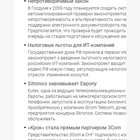
Непротиворечивый закон
В Госдуме к 2009 году планируется создать систему
автоматизированной проверки законопроектов на
непротиворечивость и альтернативность как часть с
поддержки электронного документооборота парламен
Предполагается, что проверка будет проводиться в п
очередь на стадии подготовки и обсуждения законопр
Налоговые льготы для ИТ-компаний
Государственная дума РФ приняла в первом чтении
законопроект о введении льготного налогового режи
российских ИТ-компаний. Законопроект вводит в Нал
кодекс РФ новую главу, регулирующую налогообложен
отрасли. Изменения коснутся
Sitronics завоевывает Европу
Eutex, одна из ведущих телекоммуникационных компа
Европы, работающих на межоператорском оптовом р
телефонии, запустила в эксплуатацию биллинговую си
приобретенную у компании Strom Telecom, дочернего
предприятия концерна Sitronics. Система позволяет
обслуживать
«Крок» стала прямым партнером 3Com
Представительство 3Com в СНГ подписало с компание