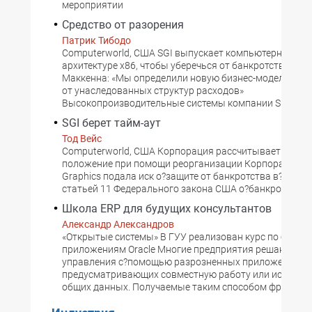
мероприятии
Средство от разорения
Патрик Тибодо
Computerworld, США SGI выпускает компьютерные си
архитектуре x86, чтобы уберечься от банкротства Ден
Маккенна: «Мы определили новую бизнес-модель и и
от унаследованных структур расходов»
Высокопроизводительные системы компании SGI, ко
SGI берет тайм-аут
Тод Вейс
Computerworld, США Корпорация рассчитывает испра
положение при помощи реорганизации Корпорация Sil
Graphics подала иск о?защите от банкротства в?соотв
статьей 11 Федерального закона США о?банкротстве. 
Школа ERP для будущих консультантов
Александр Александров
«Открытые системы» В ГУУ реализован курс по бизнес
приложениям Oracle Многие предприятия решают зад
управления с?помощью разрозненных приложений, н
предусматривающих совместную работу или использ
общих данных. Получаемые таким способом фрагмен