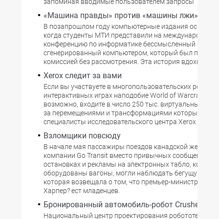
запоминая вводимые пользователем запросы
«Машина правды» против «машины лжи»
В позапрошлом году компьютерные издания освещали
когда студенты МТИ представили на международную
конференцию по информатике бессмысленный научны
сгенерированный компьютером, который был принят
комиссией без рассмотрения. Эта история вдохновил
Xerox следит за вами
Если вы участвуете в многопользовательских ролевы
интерактивных играх наподобие World of Warcraft, вы,
возможно, входите в число 250 тыс. виртуальных пер
за перемещениями и трансформациями которых след
специалисты исследовательского центра Xerox в Пало
Взломщики повсюду
В начале мая пассажиры поездов канадской железн
компании Go Transit вместо привычных сообщений об
остановках и рекламы на электронных табло, которы
оборудованы вагоны, могли наблюдать бегущую стро
которая возвещала о том, что премьер-министр Кана
Харпер? ест младенцев.
Бронированный автомобиль-робот Crusher
Национальный центр проектирования робототехники