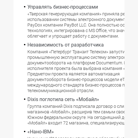
Управлять бизнес-процессами
«Тверская генерирующая компания» приняла решение
использовании системы электронного документообо
PayDox компании PayBot LLC. Она полностью основан
технологиях, интегрирована с MS Office, что значитель
облегчает и упрощает работу с документами.
Независимость от разработчика
Компания «Петербург Транзит Телеком» запустила в
промышленную эксплуатацию систему электронного
документооборота на платформе Documentum. В каче
исполнителя проекта была выбрана компания «Рексоф
Предметом проекта является автоматизация
документооборота бизнес-процессов модели eTOM -
международного стандарта бизнес-процессов предпр
телекоммуникационной отрасли.
Dixis поглотила сеть «Мобайл»
Группа компаний Dixis подписала договор о слиянии с
магазинов «Мобайл», расширив тем самым свое прису
Южном федеральном округе. На сегодняшний день в с
«Мобайл» входит 72 магазина, специализирующихся
«Нано-IBM»