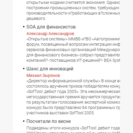
открытыми кодами считается экономия. Однако, при
построении промышленных систем, требующих высок
производительности и?работающих в?сложных услов
дешевого
SOA для финансистов
Александр Александров
«Открытые системы» ММВБ и?ВО «Автопромимпорт» 
форум, посвященный вопросам интеграции информа
сервисов финансовых организаций Международный 
для финансового бизнеса» собрал представителей из
компаний?- поставщиков ИТ-решений?- BEA Systems, H
Шанс для инноваций
Михаил Зырянов
«Директор информационной службы» В конце апреля
состоялось вручение призов победителям конкурса И
«SofТool: дебют года 2005». Эта некоммерческая
негосударственная премия вручается продуктам-поб
по результатам голосования экспертной комиссии кон
конкурс было представлено 64 программных продукт
участников выставки SofTool 2005.
Посчитали по весне
Подведены итоги конкурса «SofТool: дебют года 2005»