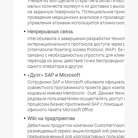
Ученые из IBM сделали открытие в области быстрого 
малых количеств молекул и их доставки с высокой то
на заданную поверхность. Потенциальное применение
проведение медицинских анализов и производство. Д
управления атомами используется атомно-силовой м
Непрерывная связь
Intel объявила о завершении разработки технологии
интернационального протокола доступа через роумин
(International Roaming Access Protocol, IRAP). Ее появл
связано с необходимостью упростить для клиента пр
перехода из зоны действия точки беспроводного досту
одного оператора в другую.
«Дуэт» SAP и Microsoft
Сотрудники SAP и Microsoft объявили официальное н
совместного программного проекта двух компаний п
кодовым именем Mendocino - Duet. Данная технология
рядовым пользователям осуществлять доступ к данн
процессам бизнес-приложений SAP с помощью компо
офисного пакета Microsoft Office.
Wiki на предприятии
Дебютным продуктом компании CustomerVision стал Bi
размещаемый сервис энциклопедий wiki реального вр
предназначенный для корпоративных пользователей.