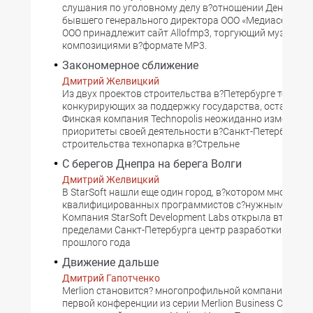
слушания по уголовному делу в?отношении Дениса Кв
бывшего генерального директора ООО «Медиасервисе
ООО принадлежит сайт Allofmp3, торгующий музыка
композициями в?формате MP3.
Закономерное сближение
Дмитрий Желвицкий
Из двух проектов строительства в?Петербурге технопа
конкурирующих за поддержку государства, остался о
Финская компания Technopolis неожиданно изменила
приоритеты своей деятельности в?Санкт-Петербурге. 
строительства технопарка в?Стрельне
С берегов Днепра на берега Волги
Дмитрий Желвицкий
В StarSoft нашли еще один город, в?котором много
квалифицированных программистов с?нужными ей 
Компания StarSoft Development Labs открыла второй 
пределами Санкт-Петербурга центр разработки. Осен
прошлого года
Движение дальше
Дмитрий Гапотченко
Merlion становится? многопрофильной компанией Во 
первой конференции из серии Merlion Business Channel