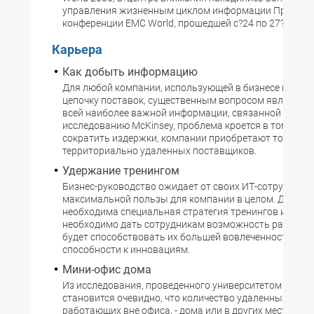
управления жизненным циклом информации Програ
конференции EMC World, прошедшей с?24 по 27?апрел
Карьера
Как добыть информацию
Для любой компании, использующей в бизнесе масш
цепочку поставок, существенным вопросом является 
всей наиболее важной информации, связанной с ней. 
исследованию McKinsey, проблема кроется в том, что,
сократить издержки, компании приобретают товары 
территориально удаленных поставщиков.
Удержание тренингом
Бизнес-руководство ожидает от своих ИТ-сотруднико
максимальной пользы для компании в целом. Для это
необходима специальная стратегия тренингов и мотив
необходимо дать сотрудникам возможность развиват
будет способствовать их большей вовлеченности в би
способности к инновациям.
Мини-офис дома
Из исследования, проведенного университетом Кенте
становится очевидно, что количество удаленных сотр
работающих вне офиса, - дома или в других местах - н