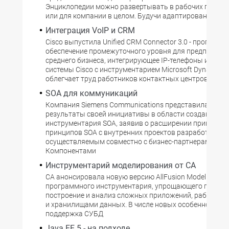
Энциклопедии можно развертывать в рабочих группах
или для компании в целом. Будучи адаптированной
Интеграция VoIP и CRM
Cisco выпустила Unified CRM Connector 3.0 - программ
обеспечение промежуточного уровня для предприятий
среднего бизнеса, интегрирующее IP-телефоны и други
системы Cisco с инструментарием Microsoft Dynamics
облегчает труд работников контактных центров.
SOA для коммуникаций
Компания Siemens Communications представила перв
результаты своей инициативы в области создания
инструментария SOA, заявив о расширении применен
принципов SOA с внутренних проектов разработки к п
осуществляемым совместно с бизнес-партнерами.
Компонентами
Инструментарий моделирования от CA
CA анонсировала новую версию AllFusion Modelling Suit
программного инструментария, упрощающего проект
построение и анализ сложных приложений, работающ
и хранилищами данных. В числе новых особенностей ве
поддержка СУБД
Java EE 5 - на подходе