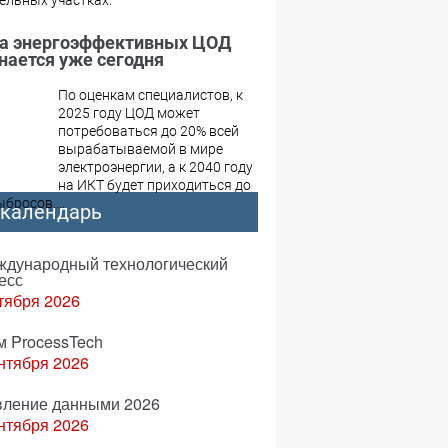
ельных участках.
а энергоэффективных ЦОД
нается уже сегодня
По оценкам специалистов, к
2025 году ЦОД может
потребоваться до 20% всей
вырабатываемой в мире
электроэнергии, а к 2040 году
на ИКТ будет приходиться до
бросов,...
-календарь
еждународный технологический
есс
тября 2026
м ProcessTech
нтября 2026
вление данными 2026
нтября 2026