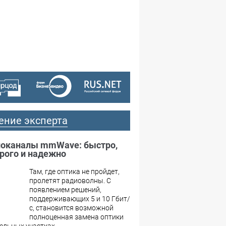
№03,2002
№02,2002
№01,2002
№12,2002
№11,2002
№10,2002
№09,2002
ение эксперта
оканалы mmWave: быстро,
рого и надежно
Там, где оптика не пройдет,
пролетят радиоволны. С
появлением решений,
поддерживающих 5 и 10 Гбит/
с, становится возможной
полноценная замена оптики