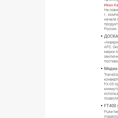
Иван К
Hа совм
г., ком
начале
продукт
России.
ДОСКА
«Аквари
APC. Ок
марки A
заключи
поставк
Медиа-
Transit
конверт
FX-05 п
коммута
использ
позволя
FT400 
Fluke N
Inspect