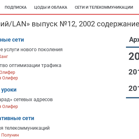
ПОДПИСКА
ЦОДЫ И ОБЛАКА
СЕТИ И ТЕЛЕКОММУНИКАЦИИ
ий/LAN» выпуск №12, 2002 содержани
Ар
ные сети
е услуги нового поколения
2
Жанг
тво оптимизации трафика
20
 Олифер
я Олифер
20
 уроки
рад» сетевых адресов
я Олифер
ативные сети
ля телекоммуникаций
№0
й Полунин