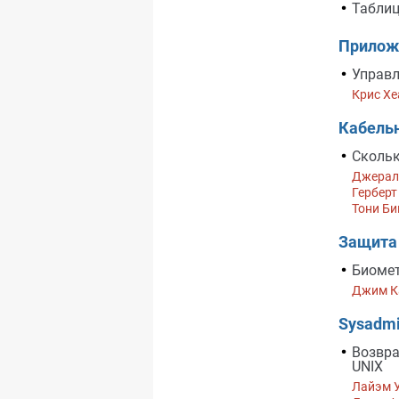
Табли
Прилож
Управл
Крис Хе
Кабель
Сколь
Джерал
Герберт 
Тони Б
Защита
Биомет
Джим К
Sysadm
Возвра
UNIX
Лайэм 