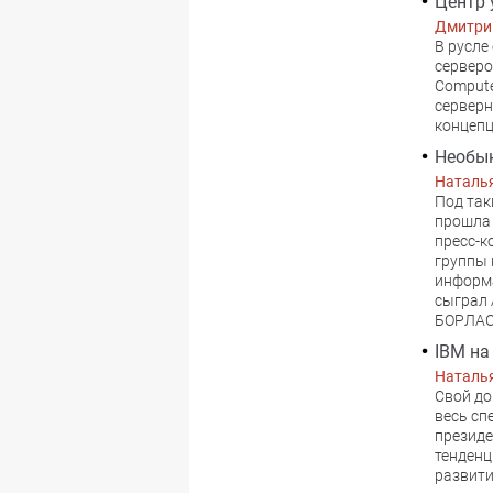
Центр 
Дмитри
B русле
серверо
Compute
серверн
концепц
Необык
Наталь
Под так
прошла 
пресс-к
группы 
информа
сыграл 
БОРЛАС
IBM на
Наталь
Свой до
весь сп
президе
тенденц
развити