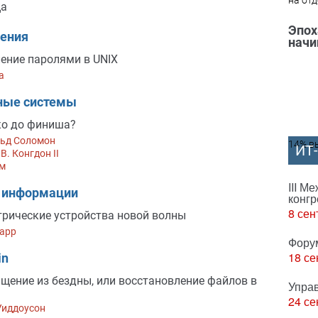
на отд
ца
Эпох
ения
начи
ение паролями в UNIX
а
ные системы
ко до финиша?
ьд Соломон
14% вы
ИТ
В. Конгдон II
им
III М
 информации
конгр
8 сен
рические устройства новой волны
арр
Фору
18 се
in
щение из бездны, или восстановление файлов в
Упра
24 се
Уиддоусон