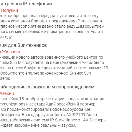
 и тревоги IP-телефонии
й Полунин
ине ноября прошла очередная, уже шестая по счету,
нция компании Comptek, посвященная IP-телефонии.
улярное мероприятие давно стало ведущим событием
ного сегмента телекоммуникационного рынка. Если в
м году
ия для Sun-техников
я Жилкина
низации нового авторизованного учебного центра по
гиям Sun Microsystems на базе «Академии АйТи» было
но на пресс-брифинге двух компаний, состоявшемся 13
 Событие это вполне закономерное. Бизнес Sun
stems
наблюдение со звуковым сопровождением
 Левкин
оявшейся 15 ноября презентации шведская компания
mmunications и ее старейший российский партнер
t CS продемонстрировали новое оборудование
блюдения. Благодаря устройству AXIS 2191 Audio
масштабируемая система IP-Surveillance от AXIS теперь
ождает изображение реальным звуком.