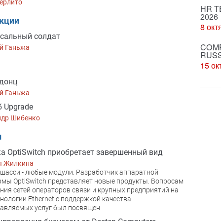
ерлито
HR T
2026
акции
8 окт
сальный солдат
COMP
й Ганьжа
RUSS
15 ок
донц
й Ганьжа
 Upgrade
ндр Шибенко
и
а OptiSwitch приобретает завершенный вид
я Жилкина
асси - любые модули. Разработчик аппaратной
мы OptiSwitch представляет новые продукты. Bопросам
ния сетей операторов связи и крупных предприятий на
хнологии Ethernet c поддержкой качества
авляемых услуг был посвящен