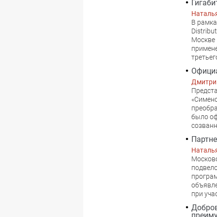
Гигаби
Наталь
B рамка
Distrib
Москве 
примене
третьег
Официа
Дмитри
Предста
«Симен
преобра
было оф
созванн
Партне
Наталь
Mосковс
подвело
програм
объявле
при уча
Добров
преим