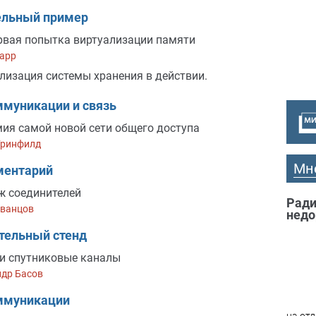
ельный пример
рвая попытка виртуализации памяти
арр
лизация системы хранения в действии.
муникации и связь
ия самой новой сети общего доступа
Гринфилд
Мн
ментарий
ж соединителей
Ради
Иванцов
недо
тельный стенд
С и спутниковые каналы
ндр Басов
ммуникации