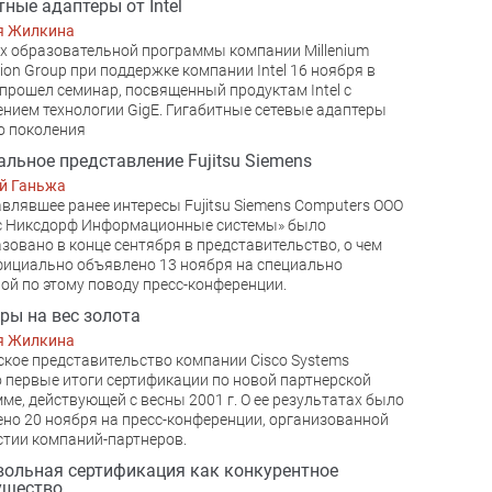
тные адаптеры от Intel
я Жилкина
х образовательной программы компании Millenium
ution Group при поддержке компании Intel 16 ноября в
прошел семинар, посвященный продуктам Intel с
нием технологии GigE. Гигабитные сетевые адаптеры
о поколения
льное представление Fujitsu Siemens
й Ганьжа
влявшее ранее интересы Fujitsu Siemens Computers ООО
с Никсдорф Информационные системы» было
зовано в конце сентября в представительство, о чем
ициально объявлено 13 ноября на специально
ой по этому поводу пресс-конференции.
ры на вес золота
я Жилкина
кое представительство компании Cisco Systems
 первые итоги сертификации по новой партнерской
ме, действующей с весны 2001 г. О ее результатах было
но 20 ноября на пресс-конференции, организованной
стии компаний-партнеров.
ольная сертификация как конкурентное
ущество