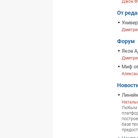
Джон Ф
От ред
Универ
Дмитри
Форум
Яков А
Дмитри
Миф об
Алекса
Новост
Линейк
Наталь
Любым ш
платфор
построе
базе те
предост