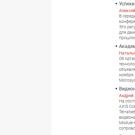
Успехи
Алексе
B серед
конфере
Это рег
для дан
прошло
Академ
Наталь
Oб орга
техноло
объявле
ноября.
Microsy
Видео
Андрей
На сост
AXIS Co
TerraNe
видеона
Module 
сопров