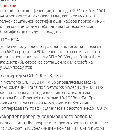
ачинский
естной пресс-конференции, прошедшей 20 ноября 2001
пании Symantec и «Инфосистемы Джет» объявили о
 полномасштабной сертификации набора программных
ов на соответствие требованиям Гостехкомиссии
 Сертификацию будут проходить
 ПОЧЕТА
ус Дата» получила статус «платинового» партнера от
оло 65% серверов и 80% персональных компьютеров
quarius поставляются с ИБП APC. Verysell Distribution
ла дистрибьюторское соглашение с Microsoft на
у OEM-продуктов.
конвертеры C/E-100BTX-FX-5
ion Networks C/E-100BTX-FX-05 Управляемые медиа-
еры компании Transition Networks модели C/E-100BTX-
редназначены для подключения к стандартным
торам Fast Ethernet с портами 10/100BaseTX. При
овании оптического одномодового кабеля они
ют передавать трафик Ethernet на расстояние до 100 км.
ускоряет проверку одномодового волокна
etworks FT400 Fiber Inspector Видеомикроскоп FT400 Fiber
or с 400-кратным увеличением компании Fluke Networks