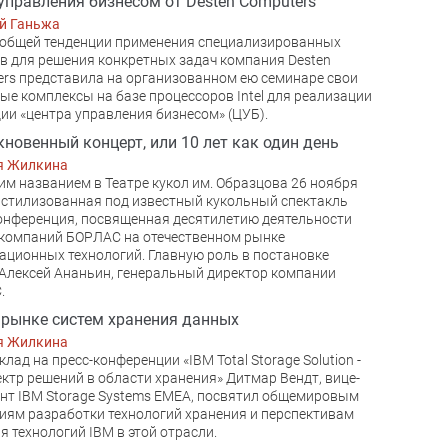
управления бизнесом от Desten Computers
й Ганьжа
 общей тенденции применения специализированных
в для решения конкретных задач компания Desten
rs представила на организованном ею семинаре свои
ые комплексы на базе процессоров Intel для реализации
ии «центра управления бизнесом» (ЦУБ).
новенный концерт, или 10 лет как один день
я Жилкина
им названием в Театре кукол им. Образцова 26 ноября
стилизованная под известный кукольный спектакль
онференция, посвященная десятилетию деятельности
компаний БОРЛАС на отечественном рынке
ционных технологий. Главную роль в постановке
Алексей Ананьин, генеральный директор компании
.
 рынке систем хранения данных
я Жилкина
клад на пресс-конференции «IBM Total Storage Solution -
ектр решений в области хранения» Дитмар Вендт, вице-
нт IBM Storage Systems EMEA, посвятил общемировым
иям разработки технологий хранения и перспективам
я технологий IBM в этой отрасли.