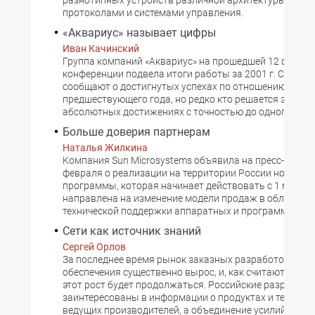
разнотипных устройств различной архитектуры со св
протоколами и системами управления.
«Аквариус» называет цифры
Иван Качинский
Группа компаний «Аквариус» на прошедшей 12 феврал
конференции подвела итоги работы за 2001 г. Сейчас
сообщают о достигнутых успехах по отношению к рез
предшествующего года, но редко кто решается заявит
абсолютных достижениях с точностью до одного долл
Больше доверия партнерам
Наталья Жилкина
Kомпания Sun Microsystems объявила на пресс-конфе
февраля о реализации на территории России новой п
программы, которая начинает действовать с 1 марта 2
направлена на изменение модели продаж в области
технической поддержки аппаратных и программных р
Сети как источник знаний
Сергей Орлов
За последнее время рынок заказных разработок про
обеспечения существенно вырос, и, как считают спец
этот рост будет продолжаться. Российские разработч
заинтересованы в информации о продуктах и техноло
ведущих производителей, а объединение усилий в соз