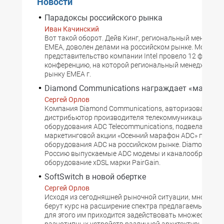
Новости
Парадоксы российского рынка
Иван Качинский
Вот такой оборот. Дейв Кинг, региональный менеджер 
ЕМЕА, доволен делами на российском рынке. Московс
представительство компании Intel провело 12 февраля
конференцию, на которой региональный менеджер Inte
рынку EMEA г.
Diamond Communications награждает «марафо
Сергей Орлов
Kомпания Diamond Communications, авторизованный
дистрибьютор производителя телекоммуникационног
оборудования ADC Telecommunications, подвела итоги
маркетинговой акции «Осенний марафон ADC» по пр
оборудования ADC на российском рынке. Diamond пос
Россию выпускаемые ADC модемы и каналообразующ
оборудование хDSL марки PairGain.
SoftSwitch в новой обертке
Сергей Орлов
Исходя из сегодняшней рыночной ситуации, многие о
берут курс на расширение спектра предлагаемых услу
для этого им приходится задействовать множество