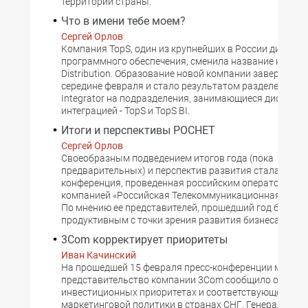
территории страны.
Что в имени тебе моем?
Сергей Орлов
Kомпания TopS, один из крупнейших в России дистри
программного обеспечения, сменила название на MO
Distribution. Образование новой компании завершилос
середине февраля и стало результатом разделения To
Integrator на подразделения, занимающиеся дистрибу
интеграцией - TopS и TopS BI.
Итоги и перспективы РОСНЕТ
Сергей Орлов
Cвоеобразным подведением итогов года (пока
предварительных) и перспектив развития стала пресс
конференция, проведенная российским оператором св
компанией «Российская Телекоммуникационная Сеть»
По мнению ее представителей, прошедший год был ве
продуктивным с точки зрения развития бизнеса.
3Com корректирует приоритеты
Иван Качинский
Hа прошедшей 15 февраля пресс-конференции москов
представительство компании 3Com сообщило о новы
инвестиционных приоритетах и соответствующем из
маркетинговой политики в странах СНГ. Генеральный