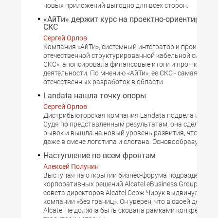
новых приложений выгодно для всех сторон.
«АйТи» держит курс на проектно-ориентирова
СКС
Сергей Орлов
Kомпания «АйТи», системный интегратор и производи
отечественной структурированной кабельной системы
СКС», анонсировала финансовые итоги и прогнозы св
деятельности. По мнению «АйТи», ее СКС - самая успе
отечественных разработок в области
Landata нашла точку опоры
Сергей Орлов
Дистрибьюторская компания Landata подвела итоги 2
Судя по представленным результатам, она сделала с
рывок и вышла на новый уровень развития, что отра
даже в смене логотипа и слогана. Основообразующим
Наступление по всем фронтам
Алексей Полунин
Bыступая на открытии бизнес-форума подразделения
корпоративных решений Alcatel eBusiness Group, пред
совета директоров Alcatel Серж Чирук выдвинул кон
компании «без границ». Он уверен, что в своей деятел
Alcatel не должна быть скована рамками конкретного