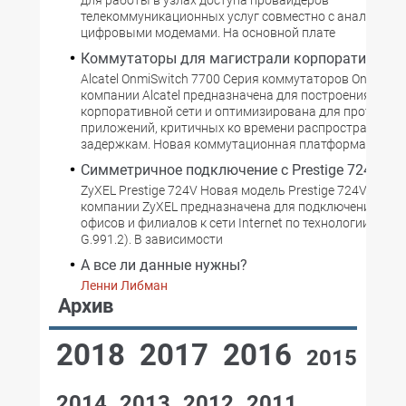
для работы в узлах доступа провайдеров
телекоммуникационных услуг совместно с аналоговы
цифровыми модемами. На основной плате
Коммутаторы для магистрали корпоративной 
Alcatel OnmiSwitch 7700 Cерия коммутаторов OnmiSwit
компании Alcatel предназначена для построения ядра
корпоративной сети и оптимизирована для протокола 
приложений, критичных ко времени распространения 
задержкам. Новая коммутационная платформа
Симметричное подключение с Prestige 724V
ZyXEL Prestige 724V Новая модель Prestige 724V моде
компании ZyXEL предназначена для подключения не
офисов и филиалов к сети Internet по технологии SHDSL
G.991.2). В зависимости
А все ли данные нужны?
Ленни Либман
Архив
2018
2017
2016
2015
2014
2013
2012
2011