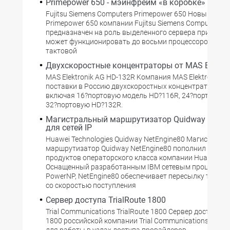
Primepower 650 - мэйнфрейм «в коробке»
Fujitsu Siemens Computers Primepower 650 Новый серв
Primepower 650 компании Fujitsu Siemens Computers
предназначен на роль выделенного сервера приложен
может функционировать до восьми процессоров SPAR
тактовой
Двухскоростные концентраторы от MAS Elektro
MAS Elektronik AG HD-132R Kомпания MAS Elektronik A
поставки в Россию двухскоростных концентраторов Ha
включая 16?портовую модель HD?116R, 24?портовую 
32?портовую HD?132R.
Магистральный маршрутизатор Quidway NetEn
для сетей IP
Huawei Technologies Quidway NetEngine80 Mагистрал
маршрутизатор Quidway NetEngine80 пополнил семей
продуктов операторского класса компании Huawei Tec
Оснащенный разработанным IBM сетевым процессор
PowerNP, NetEngine80 обеспечивает пересылку трафи
со скоростью поступления
Сервер доступа TrialRoute 1800
Trial Communications TrialRoute 1800 Cервер доступа Tr
1800 российской компании Trial Communications пред