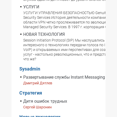
УСЛУГИ
УСЛУГИ УПРАВЛЕНИЯ БЕЗОПАСНОСТЬЮ Genuity?s Ma
Security Services История деятельности компании Genui
области VPN четко прослеживается по эволюции ее 
Managed Security Services. В 1997 г. корпорация GTE к
НОВАЯ ТЕХНОЛОГИЯ
Session Initiation Protocol (SIP) Мы наслушались много
интересного о технологиях передачи голоса по IP (Voice 
VoIP) и открываемых ими перспективах для создания
услуг - настолько революционных, что и представить 
что же?
Sysadmin
Развертывание службы Instant Messaging Servi
Дмитрий Дятлев
Стратегия
Дитя ошибок трудных
Сергей Шаронин
Новые технологии