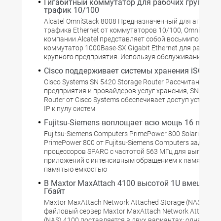
Гигабитный коммутатор для рабочих групп агр
трафик 10/100
Alcatel OmniStack 8008 Предназначенный для агрегир
трафика Ethernet от коммутаторов 10/100, OmniStack 
компании Alcatel представляет собой восьмипортовы
коммутатор 1000Base-SX Gigabit Ethernet для рабочих
крупного предприятия. Используя обслуживание тра
Cisco поддерживает системы хранения iSCSI
Cisco Systems SN 5420 Storage Router Рассчитанный н
предприятия и провайдеров услуг хранения, SN 5420 S
Router от Cisco Systems обеспечивает доступ устройст
IP к пулу систем
Fujitsu-Siemens воплощает всю мощь 16 проце
Fujitsu-Siemens Computers PrimePower 800 Solaris-со
PrimePower 800 от Fujitsu-Siemens Computers задейств
процессоров SPARC с частотой 563 МГц для выполнен
приложений с интенсивным обращением к памяти. Вме
памятью емкостью
В Maxtor MaxAttach 4100 высотой 1U вмещаетс
Гбайт
Maxtor MaxAttach Network Attached Storage (NAS) 410
файловый сервер Maxtor MaxAttach Network Attached 
(NAS) 4100 поставляется в двух вариантах: одна моде