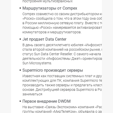
построения мультисервисных
Маршрутизаторы от Compex
Compex совместно со своим дистрибьютором компан
«Роско» сообщила о том, что в этом году она собирает
в России миллионную сетевую плату. Вместе с тем, Co
помощью «Роско» намеревается активизировать про
коммутаторов и маршрутизаторов.
Jet продает Data Center
В день своего десятилетнего юбилея «Инфосистемы Д
стала второй компанией на российском рынке, получ
статус Sun Data Center Reseller. С самого начала своей
деятельности «Инфосистемы Джет» ориентировалась 
Sun Microsystems.
Supermicro производит серверы
Известная как поставщик системных плат и других
комплектующих для ПК, компания Supermicro теперь 
производить также серверы и предлагать кластеры на
основе. Дистрибуцией серверов Supermicro в России б
заниматься
Первое внедрение DWDM
На выставке «Связь-Экспокомм» компания «Раском», 
группы компаний «МирТелеКом», объявила о заверше