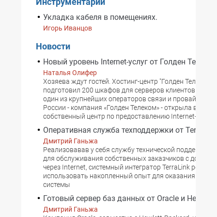
Инструментарий
Укладка кабеля в помещениях.
Игорь Иванцов
Новости
Новый уровень Internet-услуг от Голден Телеко
Наталья Олифер
Хозяева ждут гостей. Хостинг-центр "Голден Телеком"
подготовил 200 шкафов для серверов клиентов. В кон
один из крупнейших операторов связи и провайдер ус
России - компания «Голден Телеком» - открыла в Моск
собственный центр по предоставлению Internet-услуг.
Оперативная служба техподдержки от TerraLin
Дмитрий Ганьжа
Реализовавав у себя службу технической поддержки (
для обслуживания собственных заказчиков с доступо
через Internet, системный интегратор TerraLink решил
использовать накопленный опыт для оказания на баз
системы
Готовый сервер баз данных от Oracle и Hewlett-
Дмитрий Ганьжа