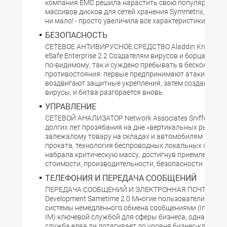
компания EMC решила нарастить свою популярную с
массивов дисков для сетей хранения Symmetrix, она - 
ни мало! - просто увеличила все характеристики вдвое
БЕЗОПАСНОСТЬ
СЕТЕВОЕ АНТИВИРУСНОЕ СРЕДСТВО Aladdin Knowledg
eSafe Enterprise 2.2 Создателям вирусов и борцам с ви
по-видимому, так и суждено пребывать в бесконечном
противостояния: первые предпринимают атаки, втор
воздвигают защитные укрепления, затем создаются 
вирусы, и битва разгорается вновь.
УПРАВЛЕНИЕ
СЕТЕВОЙ АНАЛИЗАТОР Network Associates Sniffer Wire
долгих лет прозябания на дне «вертикальных рынков»
залежалому товару на складах и автомобилям в слу
проката, технология беспроводных локальных сетей 
набрала критическую массу, достигнув приемлемых у
стоимости, производительности, безопасности и наде
ТЕЛЕФОНИЯ И ПЕРЕДАЧА СООБЩЕНИЙ
ПЕРЕДАЧА СООБЩЕНИЙ И ЭЛЕКТРОННАЯ ПОЧТА Lotu
Development Sametime 2.0 Многие пользователи счита
системы немедленного обмена сообщениями (Instant 
IM) ключевой службой для сферы бизнеса, однако сам
служба едва ли дотягивает до уровня бизнес-класса.