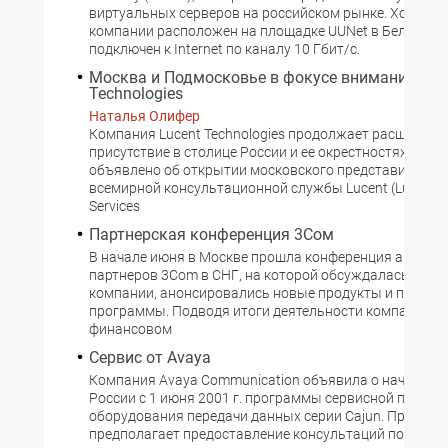
виртуальных серверов на российском рынке. Хостинг
компании расположен на площадке UUNet в Бельгии и
подключен к Internet по каналу 10 Гбит/с.
Москва и Подмосковье в фокусе внимания Luc
Technologies
Наталья Олифер
Компания Lucent Technologies продолжает расширять
присутствие в столице России и ее окрестностях. 11 м
объявлено об открытии московского представительс
всемирной консультационной службы Lucent (Lucent W
Services
Партнерская конференция 3Cом
В начале июня в Москве прошла конференция автори
партнеров 3Com в СНГ, на которой обсуждалась стра
компании, анонсировались новые продукты и партне
программы. Подводя итоги деятельности компании в 
финансовом
Сервис от Avaya
Компания Avaya Communication объявила о начале де
России с 1 июня 2001 г. программы сервисной подде
оборудования передачи данных серии Cajun. Програ
предполагает предоставление консультаций по вопр