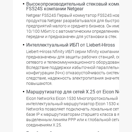
Высокопроизводительный стековый коммутат
FS524S компании Netgear
Netgear FS524S Первый коммутатор FS524S нового с
продуктов Netgear разрабатывался для быстрорасту
предприятий малого и среднего бизнеса. Он имеет 24 
10/100 Мбит/с с автоматическим определением скоро
передачи и предназначен для установки в стек.
Интеллектуальный ИБП от Liebert-Hiross
Liebert-Hiross Nfinity ИБП серии Nfinity компании Lieber
предназначены для защиты рабочих станций, серверо
сетевого и телекоммуникационного оборудования и др
Вследствие поддержки избыточной параллельной
конфигурации (N+x) отказоустойчивость системы в цел
следствие, надежность электропитания значительно
повышаются.
Маршрутизатор для сетей X.25 от Eicon Networ
Eicon Networks Eicon 1530 Многопротокольный
интеллектуальный маршрутизатор Eicon 1530 компани
Networks позволяет подключать локальные сети Ether
базе IP к маршрутизаторам старшего класса в ядре се
выделенным линиям PPP или к глобальной сети по
соединениям X.25.