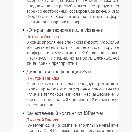
Компания Oracle, совместно с Hewlett-Packard, начала
продвижение на российском рынке предустановленны
заранее настроенных серверов баз данных Oracle Appl
СУБД Oracle 8i. В качестве аппаратной платформы ис
шестипроцессорный сервер
«Открытые технологии» в Испании
Наталья Олифер
В конце апреля на испанском курорте Марбелья комп
«Открытые Технологии» провела свою вторую ежегод
конференцию. К участию в ней были приглашены рук
и технические специалисты промышленных, нефтегаз
финансовых предприятий
Дилерская конференция Zyxel
Дмитрий Ганьжа
Компания Zyxel провела очередную третью конферен
своих партнеров второго уровня, совместив ее с экску
Углич на теплоходе «Николай Чернышевский». В этом г
было авторизовано 85 дилеров, 12 из них получили з
супердилеров.
Качественный хостинг от ISPserver
Дмитрий Ганьжа
ISPserver, одна из компаний группы General Investment
Industry (G.I.B.I.), намеревается предоставлять услуги