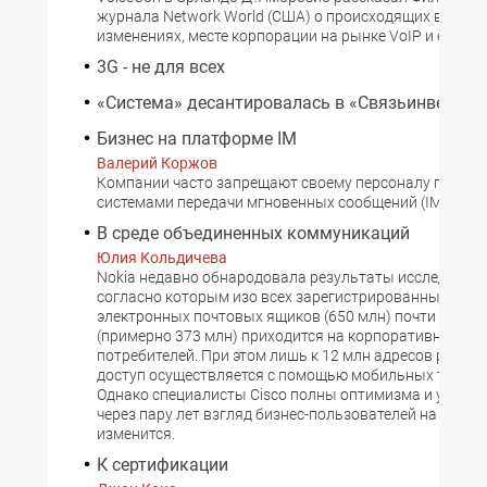
журнала Network World (США) о происходящих в Avay
изменениях, месте корпорации на рынке VoIP и ее кон
3G - не для всех
«Система» десантировалась в «Связьинвест»
Бизнес на платформе IM
Валерий Коржов
Компании часто запрещают своему персоналу пользо
системами передачи мгновенных сообщений (IM).
В среде объединенных коммуникаций
Юлия Кольдичева
Nokia недавно обнародовала результаты исследовани
согласно которым изо всех зарегистрированных в ми
электронных почтовых ящиков (650 млн) почти полов
(примерно 373 млн) приходится на корпоративных
потребителей. При этом лишь к 12 млн адресов регул
доступ осуществляется с помощью мобильных термин
Однако специалисты Cisco полны оптимизма и уверен
через пару лет взгляд бизнес-пользователей на ИКТ р
изменится.
К сертификации