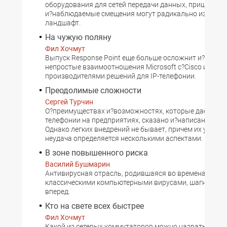
оборудования для сетей передачи данных, пришли в?
и?наблюдаемые смещения могут радикально изменит
ландшафт.
На чужую поляну
Фил Хочмут
Выпуск Response Point еще больше осложнит и?без то
непростые взаимоотношения Microsoft с?Cisco и?дру
производителями решений для IP-телефонии.
Преодолимые сложности
Сергей Турчин
О?преимуществах и?возможностях, которые дает внед
телефонии на предприятиях, сказано и?написано нема
Однако легких внедрений не бывает, причем их успех 
неудача определяется несколькими аспектами.
В зоне повышенного риска
Василий Бушмарин
Антивирусная отрасль, родившаяся во времена борьб
классическими компьютерными вирусами, шагнула д
вперед.
Кто на свете всех быстрее
Фил Хочмут
Какой из сетевых коммутаторов можно назвать сам