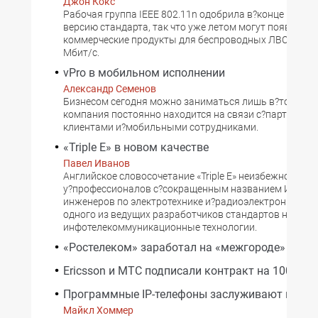
Джон Кокс
Рабочая группа IEEE 802.11n одобрила в?конце марта
версию стандарта, так что уже летом могут появиться
коммерческие продукты для беспроводных ЛВС на 10
Мбит/с.
vPro в мобильном исполнении
Александр Семенов
Бизнесом сегодня можно заниматься лишь в?том случ
компания постоянно находится на связи с?партнерам
клиентами и?мобильными сотрудниками.
«Triple E» в новом качестве
Павел Иванов
Английское словосочетание «Triple E» неизбежно ассо
у?профессионалов с?сокращенным названием Инстит
инженеров по электротехнике и?радиоэлектронике (IEE
одного из ведущих разработчиков стандартов на
инфотелекоммуникационные технологии.
«Ростелеком» заработал на «межгороде»
Ericsson и МТС подписали контракт на 100 млн
Программные IP-телефоны заслуживают вним
Майкл Хоммер