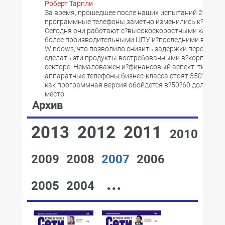
Роберт Тарпли
За время, прошедшее после наших испытаний 2002?го
программные телефоны заметно изменились к?лучше
Сегодня они работают с?высокоскоростными каналам
более производительными ЦПУ и?последними версия
Windows, что позволило снизить задержки передачи до
сделать эти продукты востребованными в?корпорат
секторе. Немаловажен и?финансовый аспект: типичн
аппаратные телефоны бизнес-класса стоят 350?450 до
как программная версия обойдется в?50?60 долл. за 
место.
Архив
2013
2012
2011
2010
2009
2008
2007
2006
...
2005
2004