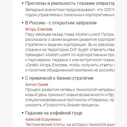
Прогнозы и реальность глазами операторов
Западные аналитики предсказывают, что 2007й може
годом управляемых локальных корпоративных сетей.
В Россию - с открытым забралом
Игорь Елисеев
Пару месяцев назад глава Alcatel-Lucent Патриция Ру
рассказала о своем видении развития корпоративног
стратегии и задачах корпорации. За их реализацию в 
стране и на территории СНГ будет отвечать Иван Мака
президент Alcatel-Lucent по корпоративным продажам
с партнерами. Недавно с ним встретился главный ред
«Сетей» Игорь Елисеев, чтобы получить ответы на ряд
о политике объединенной компании на российском ры
С привязкой к бизнес-стратегии
Антон Гриев
Процесс развития сетевых технологий непрерывен. 
новый день приносит новые возможности и?функции,
специализированные протоколы и?сервисы, призван
ускорить и?упростить бизнес-процессы.
Гадание на кофейной гуще
Алексей Есауленко
Тектонические плиты, на которых покоился рынок