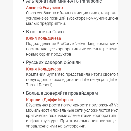
Альтернатива мини-АТС Panasonic
Алексей Есауленко
Cisco сообщила о?новых инициативах, направленных 
усиление ее позиций в?секторе коммуникационных си
малых предприятий.
В погоне за Cisco
Юлия Кольдичева
Подразделение ProCurve Networking компании HP,
поставляющее корпоративные сетевые решения, ано
новые серии продуктов.
Русских хакеров обошли
Юлия Кольдичева
Компания Symantec представила итоги своего тради
полугодового исследования Internet-угроз (Internet Sec
Threat Report).
Больше доверяйте провайдерам
Кэролин Даффи Марсан
В?условиях роста популярности приложений VoIP и?
мобильности локальные сети усложняются и?становя
критически важными элементами корпоративной
инфраструктуры. При этом компании все чаще переда
управление ими на аутсорсинг.