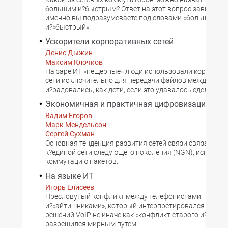
большим и?быстрым? Ответ на этот вопрос зависит от 
именно вы подразумеваете под словами «большой»
и?«быстрый».
Ускорители корпоративных сетей
Денис Дыжин
Максим Клочков
На заре ИТ «пещерные» люди использовали корпорат
сети исключительно для передачи файлов между ком
и?радовались, как дети, если это удавалось сделать.
Экономичная и практичная цифровизация
Вадим Егоров
Марк Мендельсон
Сергей Сухман
Основная тенденция развития сетей связи связана с?
к?единой сети следующего поколения (NGN), использ
коммутацию пакетов.
На языке ИТ
Игорь Елисеев
Пресловутый конфликт между телефонистами
и?«айтишниками», который интерпретировался разра
решений VoIP не иначе как «конфликт старого и?новог
разрешился мирным путем.