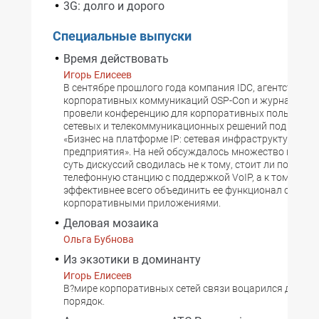
3G: долго и дорого
Специальные выпуски
Время действовать
Игорь Елисеев
В сентябре прошлого года компания IDC, агентство
корпоративных коммуникаций OSP-Con и журнал «Сет
провели конференцию для корпоративных пользоват
сетевых и телекоммуникационных решений под назва
«Бизнес на платформе IP: сетевая инфраструктура со
предприятия». На ней обсуждалось множество вопрос
суть дискуссий сводилась не к тому, стоит ли покупат
телефонную станцию с поддержкой VoIP, а к тому, как
эффективнее всего объединить ее функционал с друг
корпоративными приложениями.
Деловая мозаика
Ольга Бубнова
Из экзотики в доминанту
Игорь Елисеев
В?мире корпоративных сетей связи воцарился долго
порядок.