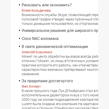
Рисковать или экономить?
Юлия Кольдичева
Возможности службы Skype, позволяющей передават
голосовой трафик и?видео через публичный Internet, 
только домашние пользователи, но и?организации.
Универсальное решение для широкого примен
Cisco NAC взломана
В свете динамической оптимизации
Алексей Есауленко
Может ли центр обработки вызовов всегда работать 
отлично»? Может, но лишь в?статичных условиях нагр
практике алгоритм его работы, как и?качественные
характеристики ежечасно претерпевают многочислен
изменения.
За пределами достигнутого
Фил Хочмут
В июле прошлого года Луи Д?Амброзио стал вторым п
исполнительным директором Avaya с того момента, ко
2000 году на основе подразделения корпоративной т
Lucent была создана эта компания.На мартовской ко
VoiceCon в Орландо Д?Амброзио рассказал Филу Хочм