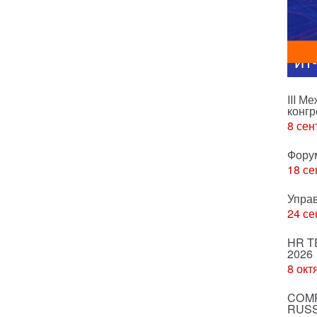
ИТ
III М
конгр
8 сен
Фору
18 се
Упра
24 се
HR T
2026
8 окт
COMP
RUSS