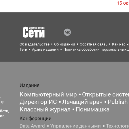
15 ок
Об издательстве
Об издании
Обратная связь
Как нас 
Теги
Архив изданий
Политика обработки персональных 
Издания
Компьютерный мир
Открытые сист
е
Директор ИС
Лечащий врач
Publish
ктр
Классный журнал
Понимашка
йств,
ии,
Конференции
Data Award
Управление данными
Технолог