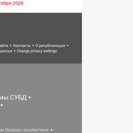
тября 2026
найти
Контакты
О републикации
данных
Change privacy settings
емы.СУБД
ии бизнес-аналитики