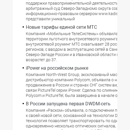
поддержки правоприменительной деятельности. Фед
арбитражный суд Северо-Западномо округа совместн
информационно-правовым сервером www.kadis.net
представили уникальный
Новые тарифы единой сети МТС
Компания «Мобильные ТелеСистемы» объявила о ра
территории льготного внутрисетевого роуминга. Сего
внутрисетевой роуминг МТС охватывает 28 российски
регионов; с вводом в эксплуатацию сетей в Санкт-Пете
Северо-Западе России и в Ивановской области их кол
возрастет до 37.
iPower на российском рынке
Компания North-West Group, эксклюзивный мастер-
дистрибьютор компании Polycom, объявила о намере
продвижение в России и странах СНГ систем видеоко
связи PictureTel серии iPower. Сделка по слиянию ком
Polycom и PictureTel, была завершена в начале октября
В России запущена первая DWDM-сеть
Компания «Раском» объявила, о подключении первых
к своей новой сети, основанной на технологии DWDM. 
технология позволяет транспортировать по одной ли
одновременно несколько оптических сигналов, резко