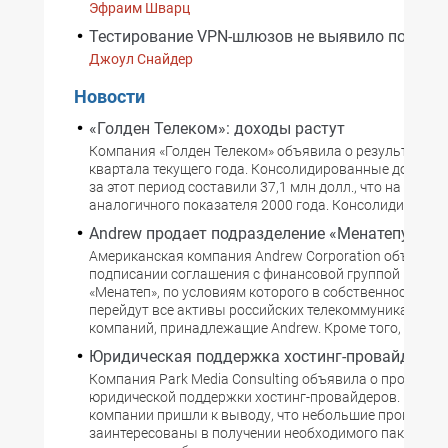
Эфраим Шварц
Тестирование VPN-шлюзов не выявило победи
Джоул Снайдер
Новости
«Голден Телеком»: доходы растут
Компания «Голден Телеком» объявила о результатах 
квартала текущего года. Консолидированные доходы
за этот период составили 37,1 млн долл., что на 26% 
аналогичного показателя 2000 года. Консолидирован
Andrew продает подразделение «Менатепу»
Американская компания Andrew Corporation объявила
подписании соглашения с финансовой группой компа
«Менатеп», по условиям которого в собственность по
перейдут все активы российских телекоммуникацион
компаний, принадлежащие Andrew. Кроме того, «Мена
Юридическая поддержка хостинг-провайдеров
Компания Park Media Consulting объявила о программ
юридической поддержки хостинг-провайдеров. Предс
компании пришли к выводу, что небольшие провайде
заинтересованы в получении необходимого пакета ю