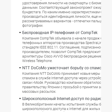
удостоверения личности на смарткарты с биометриче
данными. Соответствующий законопроект ожидает о
бундестага. По каким именно характеристикам будет
производиться идентификация личности, еще не решен
рассматриваемых вариантов - отпечатки пальцев и 
фотографии.
Беспроводная IP-телефония от CompTek
Компания CompTek объявила о начале продаж беспр
телефонных аппаратов производства SpectraLink, ра
стандарте IEEE 802.11. Соглашение, подписанное с эти
производителем, позволит CompTek предложить пол
архитектуры Cisco AVVID беспроводное решение - NetLi
Wireless Telephone.
NTT DoCoMo ужесточает борьбу со спамом
Компания NTT DoCoMo принимает новые меры по бор
спамом в службе Internet-доступа через устройства 
связи i-Mode. Руководство компании обратилось к
правительству Японии с просьбой о принятии закона 
массовых рассылок.
Широкополосный Internet-доступ по радио
В Великобритании начаты испытания службы беспро
широкополосного доступа к Internet для жилых домов