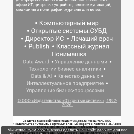
сфере ИТ, цифровых устройств, телекоммуникаций,
медицины и полиграфии, журналы для детей.
Компьютерный мир
Открытые системы.СУБД
Директор ИС
Лечащий врач
Publish
Классный журнал
Понимашка
Data Award
Управление данными
Технологии бизнес-аналитики
Data & AI
Качество данных
Интеллектуальное предприятие
Управление бизнес-процессами
© ООО «Издательство «Открытые системы», 1992-
2026.
Средство массовой информации www.osp.ru Учредитель: ООО
«Издательство «Открытые системы» Главный редактор: Христов П.В. Адрес
электронной почты редакции: info@osp.ru
Мы используем cookie, чтобы сделать наш сайт удобнее для вас.
Телефон редакции: 7 (499) 703-18-54 Возрастная маркировка: 12+
Свидетельство о регистрации СМИ сетевого издания Эл.№ ФС77-62008 от