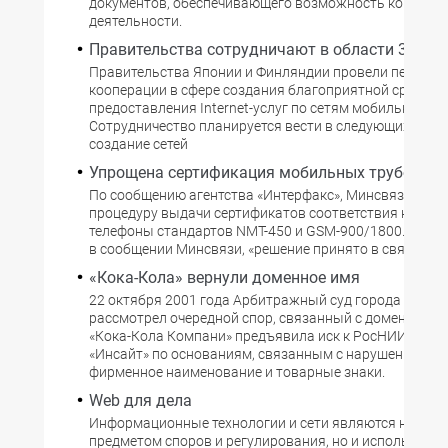
документов, обеспечивающего возможность коммерч
деятельности.
Правительства сотрудничают в области 3G
Правительства Японии и Финляндии провели перегов
кооперации в сфере создания благоприятной среды д
предоставления Internet-услуг по сетям мобильной св
Сотрудничество планируется вести в следующих обла
создание сетей
Упрощена сертификация мобильных трубок
По сообщению агентства «Интерфакс», Минсвязи РФ у
процедуру выдачи сертификатов соответствия на мо
телефоны стандартов NMT-450 и GSM-900/1800. Как о
в сообщении Минсвязи, «решение принято в связи
«Кока-Кола» вернули доменное имя
22 октября 2001 года Арбитражный суд города Моск
рассмотрел очередной спор, связанный с доменными
«Кока-Кола Компани» предъявила иск к РосНИИРОС и
«Инсайт» по основаниям, связанным с нарушением пр
фирменное наименование и товарные знаки.
Web для дела
Информационные технологии и сети являются не тол
предметом споров и регулирования, но и используютс