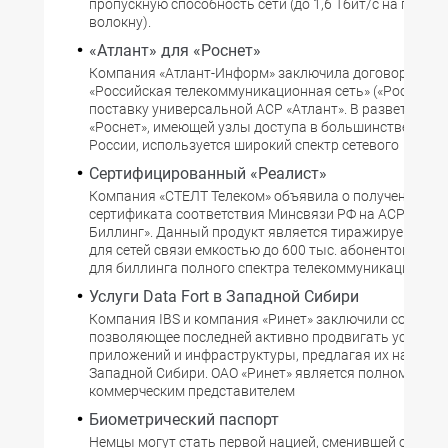
пропускную способность сети (до 1,6 Тбит/с на по од
волокну).
«Атлант» для «Роснет»
Компания «Атлант-Информ» заключила договор с ОАО
«Российская телекоммуникационная сеть» («Роснет») 
поставку универсальной АСР «Атлант». В разветвленн
«Роснет», имеющей узлы доступа в большинстве реги
России, используется широкий спектр сетевого
Сертифицированный «Реалист»
Компания «СТЕЛТ Телеком» объявила о получении ею
сертификата соответствия Минсвязи РФ на АСР «Реал
Биллинг». Данный продукт является тиражируемой с
для сетей связи емкостью до 600 тыс. абонентов и пр
для биллинга полного спектра телекоммуникационных
Услуги Data Fort в Западной Сибири
Компания IBS и компания «Ринет» заключили соглаше
позволяющее последней активно продвигать услуги п
приложений и инфраструктуры, предлагая их на терр
Западной Сибири. ОАО «Ринет» является полномочны
коммерческим представителем
Биометрический паспорт
Немцы могут стать первой нацией, сменившей обычн