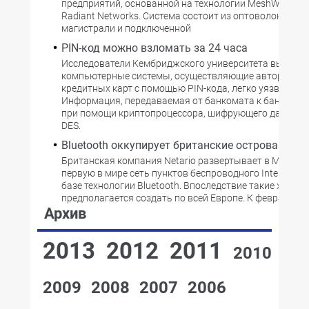
предприятий, основанной на технологии MeshWorks 
Radiant Networks. Система состоит из оптоволоконной
магистрали и подключенной
PIN-код можно взломать за 24 часа
Исследователи Кембриджского университета выяснил
компьютерные системы, осуществляющие авторизац
кредитных карт с помощью PIN-кода, легко уязвимы д
Информация, передаваемая от банкомата к банку, з
при помощи криптопроцессора, шифрующего данные 
DES.
Bluetooth оккупирует британские острова
Британская компания Netario развертывает в Манчес
первую в мире сеть пунктов беспроводного Internet-д
базе технологии Bluetooth. Впоследствие такие же сет
предполагается создать по всей Европе. К февралю в 
Архив
2013
2012
2011
2010
2009
2008
2007
2006