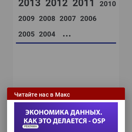
2013
2012
2011
2010
2009
2008
2007
2006
...
2005
2004
№15,2001
№14,2001
№13,2001
№12,2001
№11,2001
№10,2001
№09,2001
№08,2001
№07,2001
№05,2001
Читайте нас в Макс
№06,2001
№04,2001
№03,2001
№02,2001
№01,2001
РЕКЛАМА