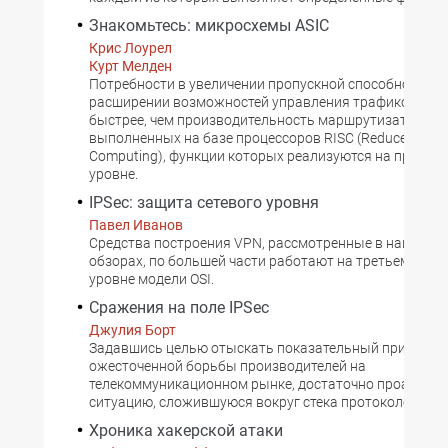
Знакомьтесь: микросхемы ASIC
Крис Лоурел
Курт Мелден
Потребности в увеличении пропускной способности и
расширении возможностей управления трафиком рас
быстрее, чем производительность маршрутизаторов,
выполненных на базе процессоров RISC (Reduced Instru
Computing), функции которых реализуются на прогр
уровне.
IPSec: защита сетевого уровня
Павел Иванов
Средства построения VPN, рассмотренные в наших п
обзорах, по большей части работают на третьем, сете
уровне модели OSI.
Сражения на поле IPSec
Джулия Борт
Задавшись целью отыскать показательный пример
ожесточенной борьбы производителей на
телекоммуникационном рынке, достаточно проанали
ситуацию, сложившуюся вокруг стека протоколов IPSe
Хроника хакерской атаки