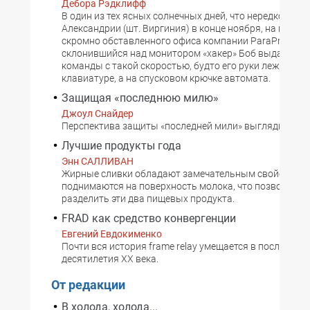
Дебора Рэдклифф
В один из тех ясных солнечных дней, что нередко выд
Александрии (шт. Виргиния) в конце ноября, на второ
скромно обставленного офиса компании ParaProtect
склонившийся над монитором «хакер» Боб выдавал Un
команды с такой скоростью, будто его руки лежали не
клавиатуре, а на спусковом крючке автомата.
Защищая «последнюю милю»
Джоул Снайдер
Перспектива защиты «последней мили» выглядит пуг
Лучшие продукты года
Энн САЛЛИВАН
Жирные сливки обладают замечательным свойством -
поднимаются на поверхность молока, что позволяет л
разделить эти два пищевых продукта.
FRAD как средство конвергенции
Евгений Евдокименко
Почти вся история frame relay умещается в последние
десятилетия XX века.
От редакции
В холода, холода...