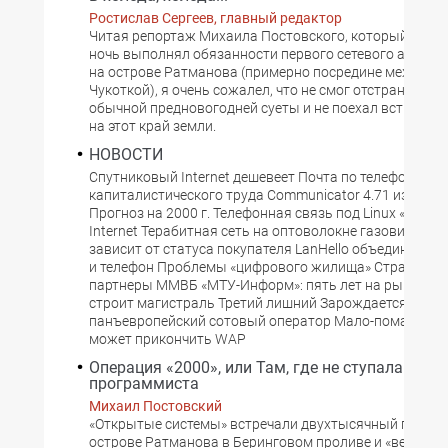
Ростислав Сергеев, главный редактор
Читая репортаж Михаила Постовского, который в но
ночь выполнял обязанности первого сетевого админ
на острове Ратманова (примерно посредине между Ал
Чукоткой), я очень сожалел, что не смог отстраниться 
обычной предновогодней суеты и не поехал встречать
на этот край земли.
НОВОСТИ
Спутниковый Internet дешевеет Почта по телефону Уд
капиталистического труда Communicator 4.71 из-под 
Прогноз на 2000 г. Телефонная связь под Linux «Телек
Internet Терабитная сеть на оптоволокне газовиков Ц
зависит от статуса покупателя LanHello объединяет 
и телефон Проблемы «цифрового жилища» Стратегиче
партнеры ММВБ «МТУ-Информ»: пять лет на рынке «З
строит магистраль Третий лишний Зарождается
панъевропейский сотовый оператор Мало-помалу Ge
может прикончить WAP
Операция «2000», или Там, где не ступала нога
программиста
Михаил Постовский
«Открытые системы» встречали двухтысячный год при
острове Ратманова в Беринговом проливе и «вещали»