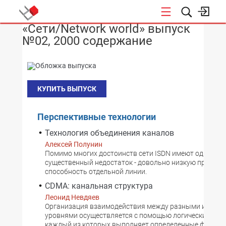
«Сети/Network world» выпуск
НОВОСТИ
№02, 2000 содержание
КУПИТЬ ВЫПУСК
Перспективные технологии
Технология объединения каналов
Алексей Полунин
Помимо многих достоинств сети ISDN имеют один
существенный недостаток - довольно низкую пропус
способность отдельной линии.
CDMA: канальная структура
Леонид Невдяев
Организация взаимодействия между разными иерарх
уровнями осуществляется с помощью логических кана
каждый из которых выполняет определенные функции