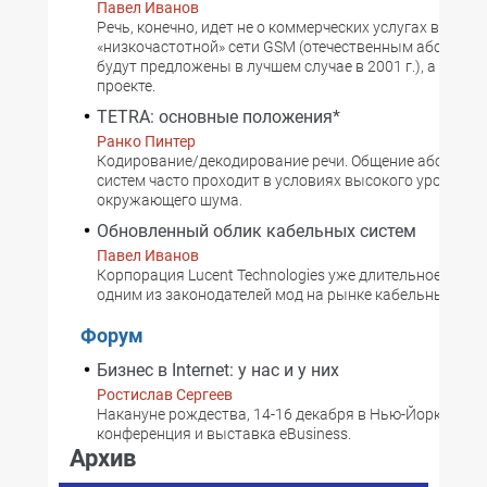
Павел Иванов
Речь, конечно, идет не о коммерческих услугах в
«низкочастотной» сети GSM (отечественным абонента
будут предложены в лучшем случае в 2001 г.), а о пил
проекте.
TETRA: основные положения*
Ранко Пинтер
Кодирование/декодирование речи. Общение абоненто
систем часто проходит в условиях высокого уровня
окружающего шума.
Обновленный облик кабельных систем
Павел Иванов
Корпорация Lucent Technologies уже длительное врем
одним из законодателей мод на рынке кабельных сист
Форум
Бизнес в Internet: у нас и у них
Ростислав Сергеев
Накануне рождества, 14-16 декабря в Нью-Йорке про
конференция и выставка eBusiness.
Архив