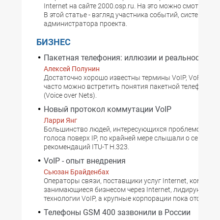
Internet на сайте 2000.osp.ru. На это можно смотреть 
В этой статье - взгляд участника событий, системного
администратора проекта.
БИЗНЕС
Пакетная телефония: иллюзии и реальность
Алексей Полунин
Достаточно хорошо известны термины VoIP, VoFR и V
часто можно встретить понятия пакетной телефонии 
(Voice over Nets).
Новый протокол коммутации VoIP
Ларри Янг
Большинство людей, интересующихся проблемой пер
голоса поверх IP, по крайней мере слышали о семейст
рекомендаций ITU-T Н.323.
VoIP - опыт внедрения
Сьюзан Брайденбах
Операторы связи, поставщики услуг Internet, компании
занимающиеся бизнесом через Internet, лидируют во 
технологии VoIP, а крупные корпорации пока отстают.
Телефоны GSM 400 зазвонили в России