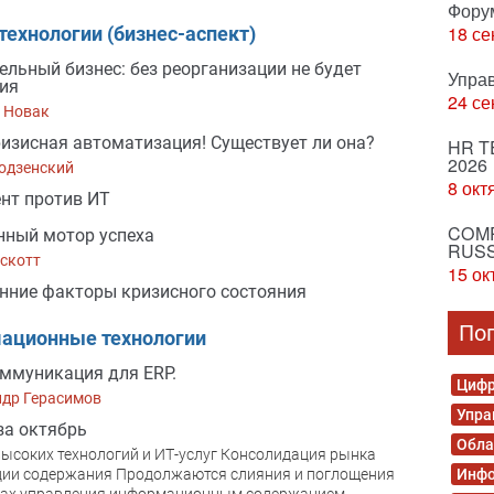
Фору
18 се
технологии (бизнес-аспект)
ельный бизнес: без реорганизации не будет
Упра
ия
24 се
 Новак
изисная автоматизация! Существует ли она?
HR T
2026
одзенский
8 окт
нт против ИТ
COMP
ный мотор успеха
RUSS
скотт
15 ок
нние факторы кризисного состояния
По
ационные технологии
ммуникация для ERP.
Цифр
ндр Герасимов
Упра
за октябрь
Обла
ысоких технологий и ИТ-услуг Консолидация рынка
ции содержания Продолжаются слияния и поглощения
Инфо