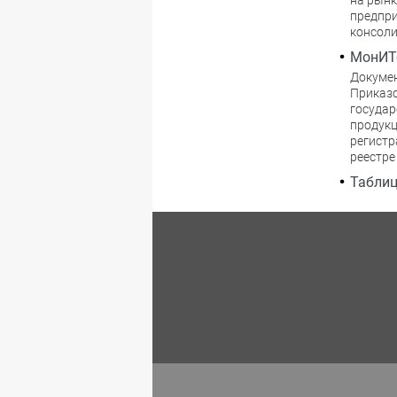
на рын
предпри
консоли
МонИТ
Докуме
Приказо
государ
продукц
регистр
реестре
Таблиц