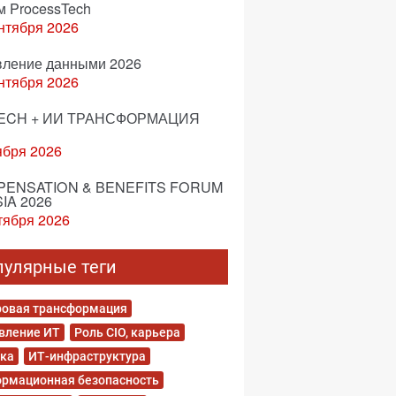
м ProcessTech
нтября 2026
вление данными 2026
нтября 2026
ECH + ИИ ТРАНСФОРМАЦИЯ
ября 2026
ENSATION & BENEFITS FORUM
IA 2026
тября 2026
пулярные теги
овая трансформация
вление ИТ
Роль CIO, карьера
ка
ИТ-инфраструктура
рмационная безопасность