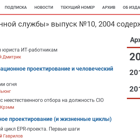
ПОДПИСКА
НОВОСТИ
ТЕКУЩИЙ НОМЕР
АРХИВ
ОБ ИЗД
ной службы» выпуск №10, 2004 содер
Ар
 юриста ИТ-работникам
2
й Дмитрик
ационное проектирование и человеческий
20
ии огня
20
Льюнг
с неестественного отбора на должность CIO
 Крэмм
ое проектирование (и жизненные циклы)
й цикл EPR-проекта. Первые шаги
й Гаврилов