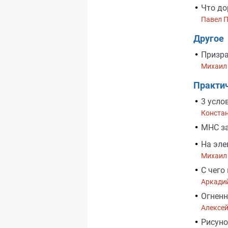
Что до
Павел 
Другое
Призр
Михаил
Практи
3 усло
Конста
МНС за
На эле
Михаил
С чег
Аркади
Огненн
Алексе
Рисуно