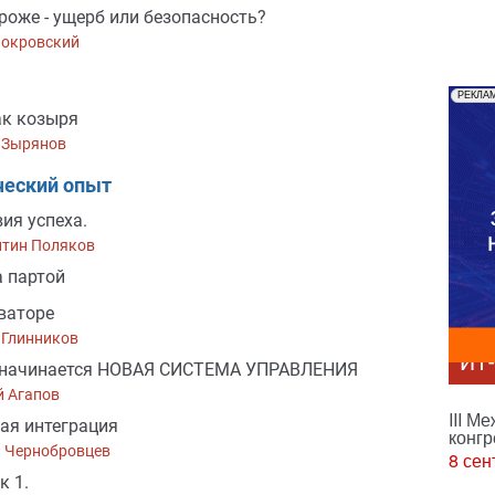
роже - ущерб или безопасность?
Покровский
РЕКЛА
ак козыря
 Зырянов
ческий опыт
вия успеха.
нтин Поляков
 партой
ваторе
 Глинников
ИТ
о начинается НОВАЯ СИСТЕМА УПРАВЛЕНИЯ
й Агапов
III М
ая интеграция
конгр
й Чернобровцев
8 сен
к 1.