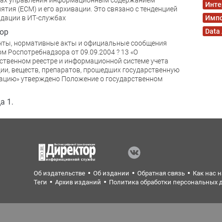
ках управления информационным содержанием
Инте
ятия (ECM) и его архивации. Это связано с тенденцией
дации в ИТ-службах
Имп
ор
Data
нты, нормативные акты и официальные сообщения
м Роспотребнадзора от 09.09.2004 ? 13 «О
ственном реестре и информационной системе учета
ии, веществ, препаратов, прошедших государственную
ацию» утверждено Положение о государственном
а 1.
Об издательстве
Об издании
Обратная связь
Как нас 
Теги
Архив изданий
Политика обработки персональных 