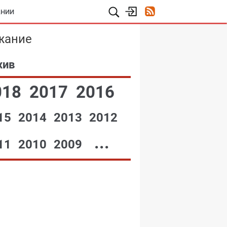
АНИИ
жание
хив
018
2017
2016
15
2014
2013
2012
...
11
2010
2009
№08,2004
№07,2004
№12,2004
№11,2004
№10,2004
№09,2004
№06,2004
№05,2004