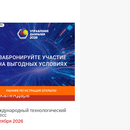
№04,2004
№03,2004
№02,2004
№01,2004
МА
-календарь
еждународный технологический
есс
тября 2026