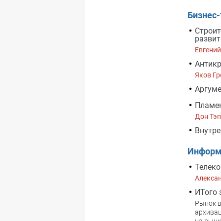
Бизнес-
Строит
развит
Евгений
Антикр
Яков Гр
Аргуме
Пламен
Дон Тэп
Внутре
Информ
Телеко
Алекса
ИТого 
Рынок в
архива