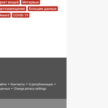
рнет вещей
Интервью
ортозамещение
Большие данные
 Award
COVID-19
найти
Контакты
О републикации
данных
Change privacy settings