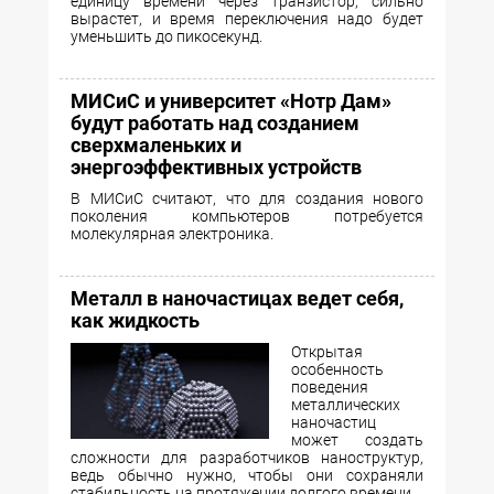
единицу времени через транзистор, сильно
вырастет, и время переключения надо будет
уменьшить до пикосекунд.
МИСиC и университет «Нотр Дам»
будут работать над созданием
сверхмаленьких и
энергоэффективных устройств
В МИСиС считают, что для создания нового
поколения компьютеров потребуется
молекулярная электроника.
Металл в наночастицах ведет себя,
как жидкость
Открытая
особенность
поведения
металлических
наночастиц
может создать
сложности для разработчиков наноструктур,
ведь обычно нужно, чтобы они сохраняли
стабильность на протяжении долгого времени.