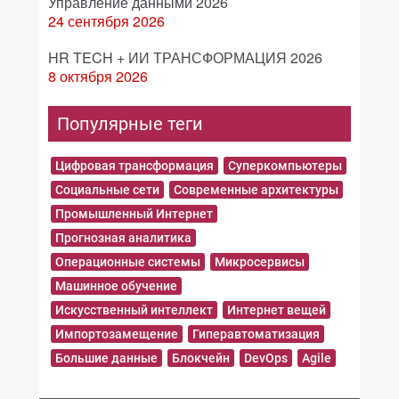
Управление данными 2026
24 сентября 2026
HR TECH + ИИ ТРАНСФОРМАЦИЯ 2026
8 октября 2026
Популярные теги
Цифровая трансформация
Суперкомпьютеры
Социальные сети
Современные архитектуры
Промышленный Интернет
Прогнозная аналитика
Операционные системы
Микросервисы
Машинное обучение
Искусственный интеллект
Интернет вещей
Импортозамещение
Гиперавтоматизация
Большие данные
Блокчейн
DevOps
Agile