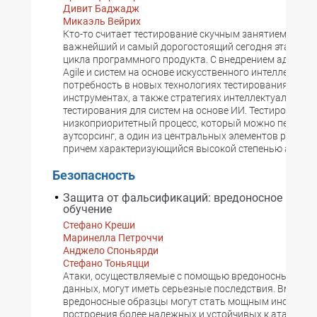
Дивит Баджадж
Микаэль Вейрих
Кто-то считает тестирование скучным занятием, но — 
важнейший и самый дорогостоящий сегодня этап жиз
цикла программного продукта. С внедрением адаптив
Agile и систем на основе искусственного интеллекта в
потребность в новых технологиях тестирования, мето
инструментах, а также стратегиях интеллектуального
тестирования для систем на основе ИИ. Тестирование 
низкоприоритетный процесс, который можно передат
аутсорсинг, а один из центральных элементов разраб
причем характеризующийся высокой степенью автом
Безопасность
Защита от фальсификаций: вредоносное маши
обучение
Стефано Креши
Маринелла Петроччи
Анджело Споньярди
Стефано Тоньяцци
Атаки, осуществляемые с помощью вредоносных вхо
данных, могут иметь серьезные последствия. Вместе с
вредоносные образцы могут стать мощным инструме
построения более надежных и устойчивых к атакам 