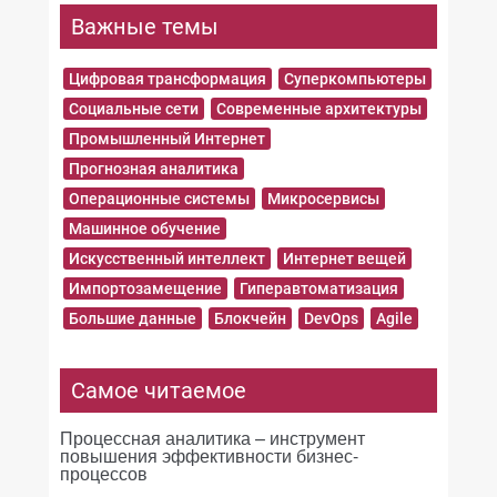
Важные темы
Цифровая трансформация
Суперкомпьютеры
Социальные сети
Современные архитектуры
Промышленный Интернет
Прогнозная аналитика
Операционные системы
Микросервисы
Машинное обучение
Искусственный интеллект
Интернет вещей
Импортозамещение
Гиперавтоматизация
Большие данные
Блокчейн
DevOps
Agile
Самое читаемое
Процессная аналитика – инструмент
повышения эффективности бизнес-
процессов