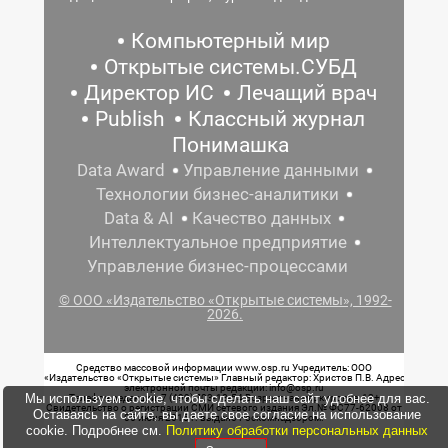
Компьютерный мир
Открытые системы.СУБД
Директор ИС
Лечащий врач
Publish
Классный журнал
Понимашка
Data Award
Управление данными
Технологии бизнес-аналитики
Data & AI
Качество данных
Интеллектуальное предприятие
Управление бизнес-процессами
© ООО «Издательство «Открытые системы», 1992-
2026.
Средство массовой информации www.osp.ru Учредитель: ООО
«Издательство «Открытые системы» Главный редактор: Христов П.В. Адрес
электронной почты редакции: info@osp.ru
Мы используем cookie, чтобы сделать наш сайт удобнее для вас.
Телефон редакции: 7 (499) 703-18-54 Возрастная маркировка: 12+
Свидетельство о регистрации СМИ сетевого издания Эл.№ ФС77-62008 от
Оставаясь на сайте, вы даете свое согласие на использование
05 июня 2015 г. выдано Роскомнадзором.
cookie. Подробнее см.
Политику обработки персональных данных