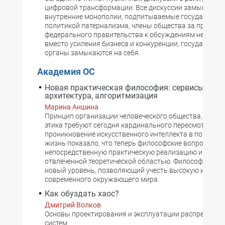
цифровой трансформации. Все дискуссии замыкаются
внутренние монополии, подпитываемые государстве
политикой патернализма, члены общества за предел
федерального правительства к обсуждениям не прив
вместо усиления бизнеса и конкуренции, государстве
органы замыкаются на себя.
Академия ОС
Новая практическая философия: сервисы,
архитектура, алгоритмизация
Марина Аншина
Принцип организации человеческого общества, фило
этика требуют сегодня кардинального пересмотра —
проникновение искусственного интеллекта в повседн
жизнь показало, что теперь философские вопросы п
непосредственную практическую реализацию и перес
отвлеченной теоретической областью. Философия вых
новый уровень, позволяющий учесть высокую изменч
современного окружающего мира.
Как обуздать хаос?
Дмитрий Волков
Основы проектирования и эксплуатации распределен
систем