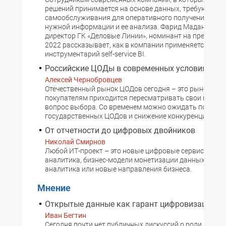
решений принимается на основе данных, требуются с
самообслуживания для оперативного получения дост
нужной информации и ее анализа. Фарид Мадани, ге
директор ГК «Деловые Линии», номинант на премию D
2022 рассказывает, как в компании применяется
инструментарий self-service BI.
Российские ЦОДы в современных условиях
Алексей Чернобровцев
Отечественный рынок ЦОДов сегодня – это рынок про
покупателям приходится пересматривать свои взгляд
вопрос выбора. Со временем можно ожидать появле
государственных ЦОДов и снижение конкуренции.
От отчетности до цифровых двойников
Николай Смирнов
Любой ИТ-проект – это новые цифровые сервисы: биз
аналитика, бизнес-модели монетизации данных, прог
аналитика или новые направления бизнеса.
Мнение
Открытые данные как гарант цифровизации
Иван Бегтин
Сегодня почти нет публичных дискуссий о роли данны