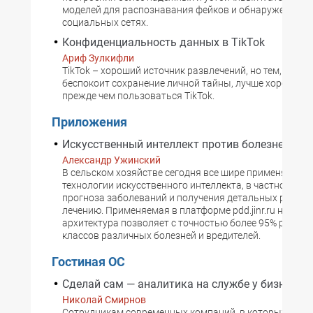
моделей для распознавания фейков и обнаружения бо
социальных сетях.
Конфиденциальность данных в TikTok
Ариф Зулкифли
TikTok – хороший источник развлечений, но тем, кого 
беспокоит сохранение личной тайны, лучше хорошо п
прежде чем пользоваться TikTok.
Приложения
Искусственный интеллект против болезней рас
Александр Ужинский
В сельском хозяйстве сегодня все шире применяются
технологии искусственного интеллекта, в частности, д
прогноза заболеваний и получения детальных реком
лечению. Применяемая в платформе pdd.jinr.ru нейрос
архитектура позволяет с точностью более 95% распоз
классов различных болезней и вредителей.
Гостиная ОС
Сделай сам — аналитика на службе у бизнеса
Николай Смирнов
Сотрудникам современных компаний, в которых все 