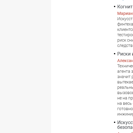
Когнит
Мариан
Искусст
финтеха
клиентс
тестиро
риск сн
следств
Риски 
Алекса
Техниче
агента 
значит 
вытекае
реальны
вызовов
не на п
на весь
готовно
инжини
Искусс
безопа