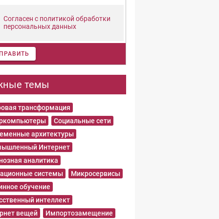
Согласен с политикой обработки
персональных данных
ПРАВИТЬ
жные темы
овая трансформация
еркомпьютеры
Социальные сети
еменные архитектуры
ышленный Интернет
нозная аналитика
ационные системы
Микросервисы
нное обучение
сственный интеллект
рнет вещей
Импортозамещение