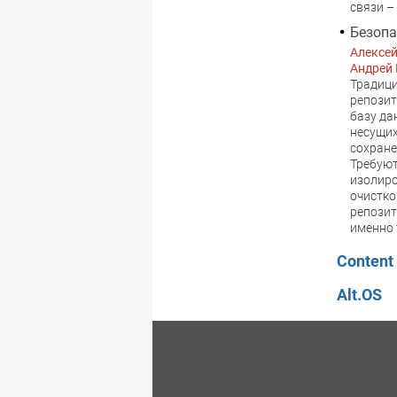
связи –
Безопа
Алексе
Андрей
Традиц
репозит
базу да
несущих
сохране
Требуют
изолиро
очистко
репозит
именно 
Content
Alt.OS