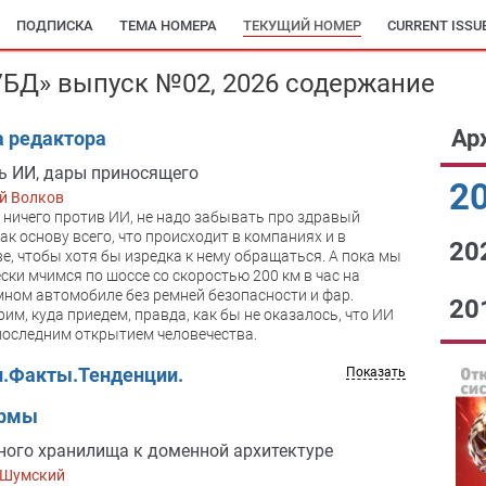
ПОДПИСКА
ТЕМА НОМЕРА
ТЕКУЩИЙ НОМЕР
CURRENT ISSU
БД» выпуск №02, 2026 содержание
Ар
а редактора
ь ИИ, дары приносящего
2
й Волков
 ничего против ИИ, не надо забывать про здравый
ак основу всего, что происходит в компаниях и в
20
е, чтобы хотя бы изредка к нему обращаться. А пока мы
ски мчимся по шоссе со скоростью 200 км в час на
ном автомобиле без ремней безопасности и фар.
20
им, куда приедем, правда, как бы не оказалось, что ИИ
последним открытием человечества.
и.Факты.Тенденции.
Показать
ормы
ного хранилища к доменной архитектуре
 Шумский