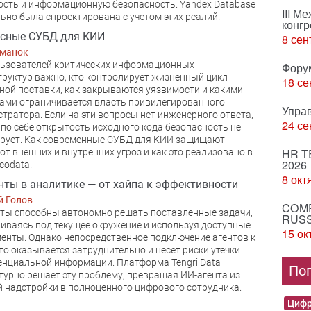
сть и информационную безопасность. Yandex Database
III М
ьно была спроектирована с учетом этих реалий.
конгр
асные СУБД для КИИ
8 сен
рманок
ьзователей критических информационных
Фору
руктур важно, кто контролирует жизненный цикл
18 се
ной поставки, как закрываются уязвимости и какими
ами ограничивается власть привилегированного
Упра
тратора. Если на эти вопросы нет инженерного ответа,
24 се
 по себе открытость исходного кода безопасность не
рует. Как современные СУБД для КИИ защищают
HR T
от внешних и внутренних угроз и как это реализовано в
2026
codata.
8 окт
нты в аналитике — от хайпа к эффективности
й Голов
COMP
ты способны автономно решать поставленные задачи,
RUSS
иваясь под текущее окружение и используя доступные
15 ок
енты. Однако непосредственное подключение агентов к
то оказывается затруднительно и несет риски утечки
нциальной информации. Платформа Tengri Data
По
турно решает эту проблему, превращая ИИ-агента из
 надстройки в полноценного цифрового сотрудника.
Цифр