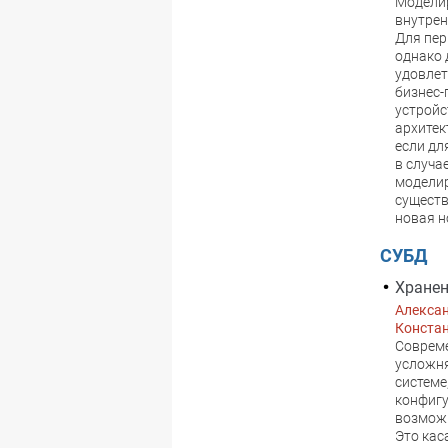
Моделир
внутрен
Для пер
однако 
удовлет
бизнес-
устройс
архитек
если дл
в случа
модели
существ
новая н
СУБД
Хранен
Алекса
Констан
Совреме
усложн
системе
конфигу
возможн
Это кас