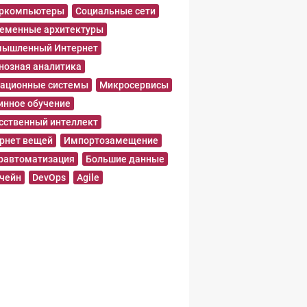
еркомпьютеры
Социальные сети
еменные архитектуры
ышленный Интернет
нозная аналитика
ационные системы
Микросервисы
нное обучение
сственный интеллект
рнет вещей
Импортозамещение
равтоматизация
Большие данные
чейн
DevOps
Agile