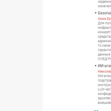
надежно
изначал
Безоп
Анна Е
Для пол
инфраст
конкрет
средств
админис
то сама
гаранти
данные 
СУБД Pi
ИИ-аге
Никола
ИИ-аген
подстра
инструм
LLM час
конфиде
архитек
внешней