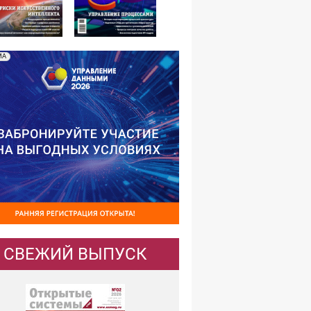
№02,2026
№01,2026
МА
СВЕЖИЙ ВЫПУСК