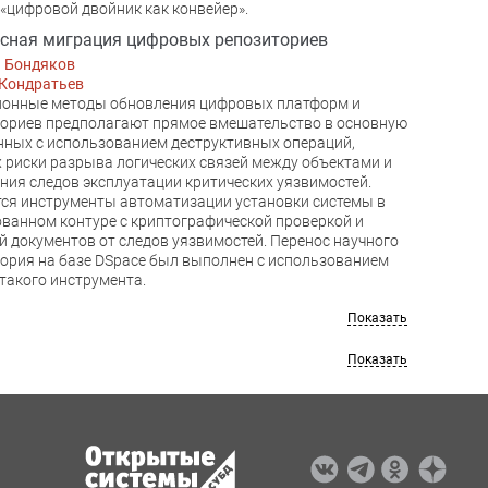
 «цифровой двойник как конвейер».
сная миграция цифровых репозиториев
й Бондяков
 Кондратьев
ионные методы обновления цифровых платформ и
ориев предполагают прямое вмешательство в основную
нных с использованием деструктивных операций,
 риски разрыва логических связей между объектами и
ния следов эксплуатации критических уязвимостей.
ся инструменты автоматизации установки системы в
ванном контуре с криптографической проверкой и
й документов от следов уязвимостей. Перенос научного
ория на базе DSpace был выполнен с использованием
такого инструмента.
Показать
Показать