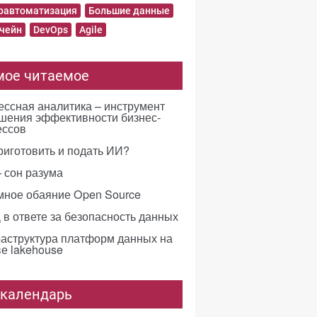
равтоматизация
Большие данные
чейн
DevOps
Agile
мое читаемое
ссная аналитика – инструмент
шения эффективности бизнес-
ессов
риготовить и подать ИИ?
 сон разума
мное обаяние Open Source
в ответе за безопасность данных
аструктура платформ данных на
е lakehouse
-календарь