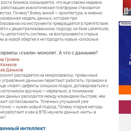
 роста бизнеса оказывается, что еще совсем недавно
 работавшая аналитическая платформа становится
естом. Почему? Всему виной — архитектура, а именно:
изованная модель данных, которая при
ировании из инструмента превращается в препятствие.
РЕКЛА
ейти к децентрализованному подходу на базе LakeHouse,
ть целостность системы, не воспроизвести старые
ы в новой обертке и не породить новые «силосные
ервисы «съели» монолит. А что с данными?
ир Громов
 Казаков
лав Даньков
онолит распадается на микросервисы, привычные
 управления данными перестают работать: проверки в
ще «ловят» дефекты слишком поздно, договариваться с
источником вручную — нереально, а понимание
ки данных расходится между командами быстрее, чем
вают согласовывать. Точечных улучшений уже
точно — нужен новый подход. Почему старые методы
не работают и как в ВТБ научили данные «жить» в
ии?
твенный интеллект