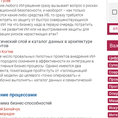
 Гусев
ие любого ИИ-решение сразу вызывает вопрос о рисках
ционной безопасности, и наоборот – как только
тся какие-либо средства ИБ, то сразу требуется
отреть их защиту от быстро совершенствующихся
 ИИ. На что бизнесу надо в первую очередь потратить
ОТ
: на развитие ИИ или на выстраивание защиты для
зации рисков нарастающих атак?
ический слой и каталог данных в архитектуре
Ва
нтов
 Когтев
 число провальных пилотных проектов внедрения ИИ-
Цифр
 породило сомнения в эффективности их интеграции в
Суп
тивные бизнес-процессы. Однако имеются два
ента, помогающие пройти путь от «галлюцинаций
Совр
й модели» до целевого «точно оперировать» и
Пром
бочно выполнять»: каталог данных и семантический
Прог
Опер
ение процессами
Маши
мма бизнес-способностей
Иску
ий Белайчук
оморадзе
Инте