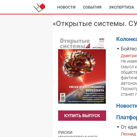
НОВОСТИ
СОБЫТИЯ
ЭКСПЕРТИЗА
«Открытые системы. СУ
Колонк
Бойтес
Дмитри
Не имея
смысл к
обществ
фактиче
автоном
Посмотр
станет 
Новост
КУПИТЬ ВЫПУСК
Платф
От еди
РИСКИ
Леонид