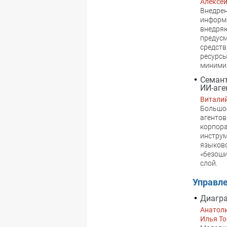
Алексей
Внедрен
информа
внедряю
предусм
средств
ресурсы
миними
Семант
ИИ-аге
Виталий
Большое
агентов
корпора
инструм
языково
«безоши
слой.
Управл
Диагра
Анатол
Илья Т