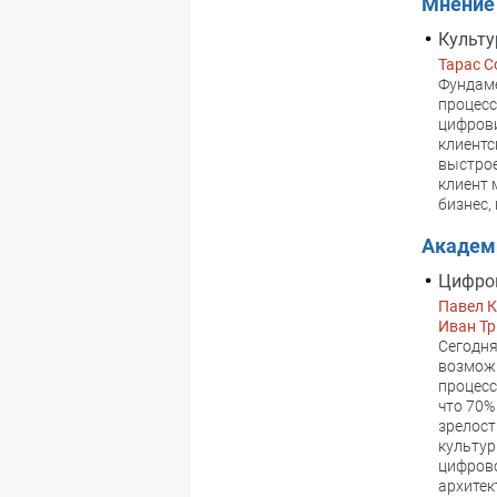
Мнение
Культу
Тарас С
Фундаме
процесс
цифрови
клиентс
выстрое
клиент 
бизнес,
Академ
Цифров
Павел 
Иван Т
Сегодня
возможн
процесс
что 70%
зрелост
культур
цифрово
архитек