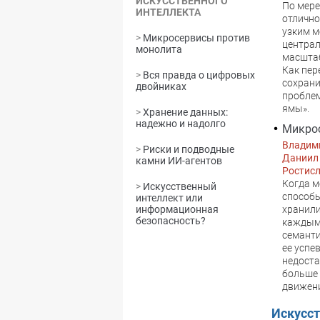
ИСКУССТВЕННОГО
По мере
ИНТЕЛЛЕКТА
отлично
узким м
>
Микросервисы против
централ
монолита
масштаб
Как пер
>
Вся правда о цифровых
сохрани
двойниках
проблем
ямы».
>
Хранение данных:
надежно и надолго
Микрос
Владим
>
Риски и подводные
Даниил
камни ИИ-агентов
Ростис
Когда м
>
Искусственный
способы
интеллект или
хранили
информационная
безопасность?
каждым 
семанти
ее успе
недоста
больше 
движен
Искусс