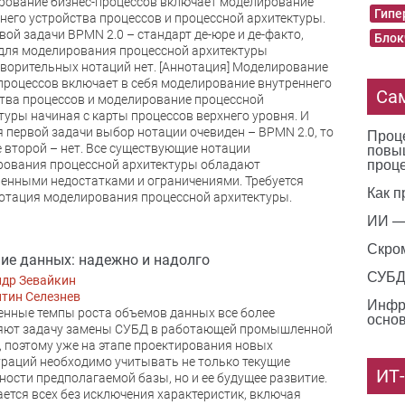
ование бизнес-процессов включает моделирование
Гипе
него устройства процессов и процессной архитектуры.
вой задачи BPMN 2.0 – стандарт де-юре и де-факто,
Блок
для моделирования процессной архитектуры
ворительных нотаций нет. [Аннотация] Моделирование
процессов включает в себя моделирование внутреннего
Са
тва процессов и моделирование процессной
туры начиная с карты процессов верхнего уровня. И
Проце
я первой задачи выбор нотации очевиден – BPMN 2.0, то
повы
е второй – нет. Все существующие нотации
проц
рования процессной архитектуры обладают
енными недостатками и ограничениями. Требуется
Как п
отация моделирования процессной архитектуры.
ИИ —
Скро
ие данных: надежно и надолго
СУБД 
ндр Зевайкин
тин Селезнев
Инфр
нные темпы роста объемов данных все более
основ
яют задачу замены СУБД в работающей промышленной
, поэтому уже на этапе проектирования новых
раций необходимо учитывать не только текущие
ИТ
ости предполагаемой базы, но и ее будущее развитие.
ается всех без исключения характеристик, включая