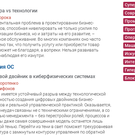
Суп
ра vs технологии
Совр
орока
Пром
нтальная проблема в проектировании бизнес-
ов, способная нивелировать не только усилия по
Прог
зации бизнеса, но и затраты на его развитие, –
Опер
кое обслуживание. Во многих компаниях оно часто
но так, что получить услугу или приобрести товар
Маши
может не благодаря, а вопреки. Нельзя развивать
Иску
 наблюдая его изнутри.
Инте
ия ОС
Гипе
ой двойник в киберфизических системах
Блок
Коротенко
рифонов
 имеется устойчивый разрыв между технологической
остью создания цифровых двойников бизнес-
ов и реальной управленческой практикой. Оказывается,
 неудач связаны не с техническими ограничениями, а со
ью менеджмента – без перестройки ролей, процессов и
ы даже самая совершенная модель останется лишь
й тенью. Перейти из тени в свет поможет трехуровневая
тура с замкнутым контуром управления по обратной