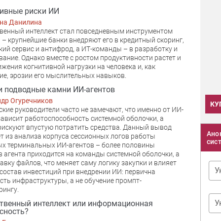
ивные риски ИИ
на Данилина
венный интеллект стал повседневным инструментом
 – крупнейшие банки внедряют его в кредитный скоринг,
кий сервис и антифрод, а ИТ-команды – в разработку и
вание. Однако вместе с ростом продуктивности растет и
ижения когнитивной нагрузки на человека и, как
ие, эрозии его мыслительных навыков.
и подводные камни ИИ-агентов
ндр Огуречников
КУ
ские руководители часто не замечают, что именно от ИИ-
зависит работоспособность системной оболочки, а
рискуют впустую потратить средства. Данный вывод
Ано
т из анализа корпуса сессионных логов работы
сис
х терминальных ИИ-агентов – более половины
 агента приходится на команды системной оболочки, а
равку файлов, что меняет саму логику закупки и влияет
У
 состав инвестиций при внедрении ИИ: первична
сть инфраструктуры, а не обучение промпт-
рингу.
У
твенный интеллект или информационная
сность?