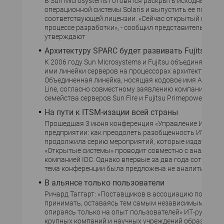
В Sun Microsystems готовятся раскрыть исходные код
операционной системы Solaris и выпустить ее по
соответствующей лицензии. «Сейчас открытый вариант
процессе разработки», - сообщил представитель комп
утверждают
Архитектуру SPARC будет развивать Fujitsu
К 2006 году Sun Microsystems и Fujitsu объединят вы
ими линейки серверов на процессорах архитектуры S
Объединенная линейка, носящая кодовое имя Advance
Line, согласно совместному заявлению компаний, зам
семейства серверов Sun Fire и Fujitsu Primepower.
На пути к ITSM-изации всей страны
Прошедшая 3 июня конференция «Управление ИТ-услу
предприятии: как преодолеть разобщенность ИТ и биз
продолжила серию мероприятий, которые издательст
«Открытые системы» проводит совместно с аналитич
компанией IDC. Однако впервые за два года сотрудни
тема конференции была предложена не аналитиками.
В альянсе только пользователи
Ричард Таггарт: «Поставщиков в ассоциацию пока реш
принимать, оставаясь тем самым независимыми от в
опираясь только на опыт пользователей» ИТ-руковод
крупных компаний и научных учреждений образовали