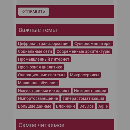
ОТПРАВИТЬ
Важные темы
Цифровая трансформация
Суперкомпьютеры
Социальные сети
Современные архитектуры
Промышленный Интернет
Прогнозная аналитика
Операционные системы
Микросервисы
Машинное обучение
Искусственный интеллект
Интернет вещей
Импортозамещение
Гиперавтоматизация
Большие данные
Блокчейн
DevOps
Agile
Самое читаемое