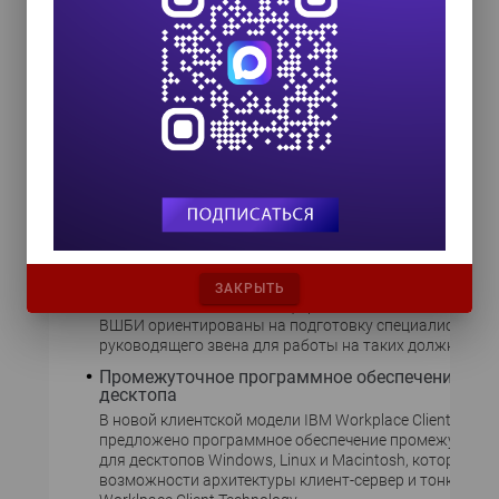
Workshop - Application Framework. Проект получил наз
Project Beehive. Данный модуль упрощает создание Ja
приложений за счет поддержки
Действуя во спасение (на работе)
Еженедельник Computerworld провел Internet-опрос,
посвященный такой животрепещущей теме, как авари
восстановление информационных систем (disaster reco
ходе опроса, в котором приняло участие около трехсо
профессионалов, выяснилось, что большинство имею
аварийного восстановления в своих компаниях.
Открыта Высшая школа бизнес-информатики
Факультет бизнес-информатики Государственного ун
- Высшая школа экономики (ГУ-ВШЭ) объявил об отк
ЗАКРЫТЬ
Высшей школы бизнес-информатики. Учебные прогр
ВШБИ ориентированы на подготовку специалистов ср
руководящего звена для работы на таких должностях
Промежуточное программное обеспечение для
десктопа
В новой клиентской модели IBM Workplace Client Techn
предложено программное обеспечение промежуточно
для десктопов Windows, Linux и Macintosh, которое о
возможности архитектуры клиент-сервер и тонких кли