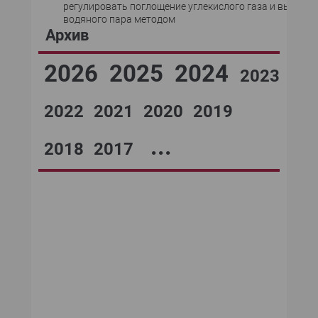
регулировать поглощение углекислого газа и выделе
водяного пара методом
Архив
2026
2025
2024
2023
2022
2021
2020
2019
...
2018
2017
№08,2004
№07,2004
№12,2004
№11,2004
№10,2004
№09,2004
№06,2004
№05,2004
№04,2004
№03,2004
№02,2004
№01,2004