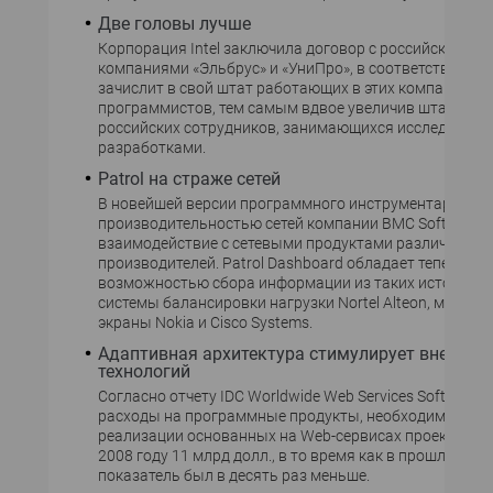
Две головы лучше
Корпорация Intel заключила договор с российскими
компаниями «Эльбрус» и «УниПро», в соответствии с 
зачислит в свой штат работающих в этих компаниях
программистов, тем самым вдвое увеличив штат свои
российских сотрудников, занимающихся исследовани
разработками.
Patrol на страже сетей
В новейшей версии программного инструментария уп
производительностью сетей компании BMC Software 
взаимодействие с сетевыми продуктами различных
производителей. Patrol Dashboard обладает теперь
возможностью сбора информации из таких источников
системы балансировки нагрузки Nortel Alteon, межсет
экраны Nokia и Cisco Systems.
Адаптивная архитектура стимулирует внедрен
технологий
Согласно отчету IDC Worldwide Web Services Software F
расходы на программные продукты, необходимые дл
реализации основанных на Web-сервисах проектов, до
2008 году 11 млрд долл., в то время как в прошлом год
показатель был в десять раз меньше.