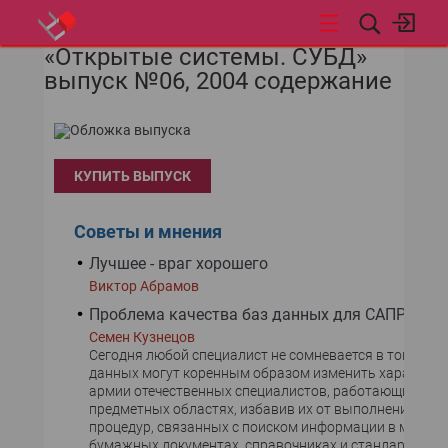
«Открытые системы. СУБД»
НОВОСТИ
выпуск №06, 2004 содержание
КУПИТЬ ВЫПУСК
Советы и мнения
Лучшее - враг хорошего
Виктор Абрамов
Проблема качества баз данных для САПР
Семен Кузнецов
Сегодня любой специалист не сомневается в том, что
данных могут коренным образом изменить характер 
армии отечественных специалистов, работающих в р
предметных областях, избавив их от выполнения рут
процедур, связанных с поиском информации в много
бумажных документах, справочниках и стандартах. М