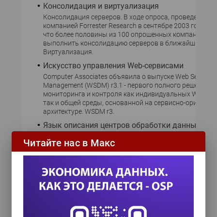
Консолидация и виртуализация
Консолидация серверов. В ходе опроса, проведенного
компанией Forrester Research в сентябре 2003 года, в
что более половины из 100 опрошенных компаний пл
выполнить консолидацию серверов в ближайший год.
Виртуализация.
Искусство управления Web-сервисами
Computer Associates объявила о выпуске Web Services D
Management (WSDM) r3.1 - первого полного решения д
мониторинга и контроля как индивидуальных Web-се
так и общей среды, основанной на сервисно-ориенти
архитектуре. WSDM r3.
Язык описания центров обработки данных
Как ожидается, в ближайшее время будет завершена 
Читайте нас в Макс
спецификацией Data Center Markup Language Framewo
Specification 1.0 - подмножеством XML, призванным
стандартизовать описание центров обработки данных
Спецификация определяет способы «инвентаризации
компонентов
Построение SOA станет доступнее
BEA Systems открыла код одного из модулей предлаг
коммерческой среды разработки J2EE-приложений We