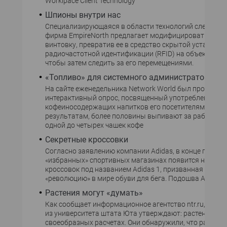
Worklpace Client Technology
Шпионы внутри нас
Специализирующаяся в области технологий слежения
фирма EmpireNorth предлагает модифицировать снай
винтовку, превратив ее в средство скрытой установк
радиочастотной идентификации (RFID) на объекте наб
чтобы затем следить за его перемещениями.
«Топливо» для системного администратора
На сайте еженедельника Network World был проведен
интерактивный опрос, посвященный употреблению
кофеиносодержащих напитков его посетителями. По
результатам, более половины выпивают за рабочий д
одной до четырех чашек кофе
Секретные кроссовки
Согласно заявлению компании Adidas, в конце года в
«избранных» спортивных магазинах появится новая 
кроссовок под названием Adidas 1, призванная произ
«революцию» в мире обуви для бега. Подошва Adidas
Растения могут «думать»
Как сообщает информационное агентство ntr.ru, иссл
из университета штата Юта утверждают: растения уча
своеобразных расчетах. Они обнаружили, что растени