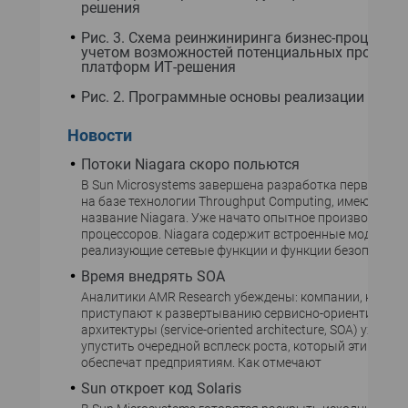
решения
Рис. 3. Схема реинжиниринга бизнес-процессов
учетом возможностей потенциальных програ
платформ ИТ-решения
Рис. 2. Программные основы реализации SOA
Новости
Потоки Niagara скоро польются
В Sun Microsystems завершена разработка первого п
на базе технологии Throughput Computing, имеющего 
название Niagara. Уже начато опытное производство
процессоров. Niagara содержит встроенные модули,
реализующие сетевые функции и функции безопасност
Время внедрять SOA
Аналитики AMR Research убеждены: компании, которы
приступают к развертыванию сервисно-ориентирова
архитектуры (service-oriented architecture, SOA) уже сей
упустить очередной всплеск роста, который эти техно
обеспечат предприятиям. Как отмечают
Sun откроет код Solaris