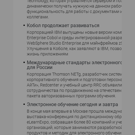
Technology, которая управляется сервером и позволяе
динамически получать нужную на данном рабочем ме
функциональность для работы с документами и обще
коллегами.
Кобол продолжает развиваться
Корпорацией IBM выпущены новые версии компилят
Enterprise Cobol и среды интегрированной разработки
WebSphere Studio Enterprise для мэйнфреймов zSeries.
Улучшения в Коболе, как заявляют в IBM, позволят п
жизнь приложениям
Международные стандарты электронного обуч
для России
Корпорация Thomson NETg, разработчик систем
корпоративного обучения и подготовки персонала, и 
АйТи», Redcenter и учебный центр RRC объявили о нач
сотрудничества по продвижению на отечественном р
пакета авторизованных программ обучения.
Электронное обучение сегодня и завтра
В конце мая впервые в Москве прошла международна
выставка-конференция по дистанционному образова
eLearnExpo, собравшая более 80 компаний и учебных
организаций, которые занимаются разработкой про
продуктов и методик для электронного обучения.