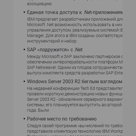
ассоциацию
Единая точка доступа к .Net-приложениям
IBM предлагает разработчикам приложений для пла
Microsoft .Net возможность использовать в них функц
управления доступом, реализуемые системой IBM Tivol
Manager. Для этого в IBM созданы соответствующий
инструментарий и набор
SAP «подружится» с .Net
Между Microsoft и SAP заключено партнерское соглаш
обеспечении интероперабельности платформ Microsoft
SAP Netweaver. Одним из плодов сотрудничества долж
выпуск комплекта средств разработки SAP Enterprise P
Windows Server 2003 R2 беглым взглядом
На недавней конференции Tech Ed представители Micr
провели короткую демонстрацию новых функций Win
Server 2003 R2 - обновления серверного варианта оп
системы; его планируется выпустить во второй полов
года. Были
Рабочее место по требованию
Следуя своей программе «вычислений по требованию»
представила клиентскую технологию IBM Workplace Cli