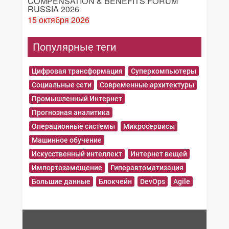
COMPENSATION & BENEFITS FORUM
RUSSIA 2026
15 октября 2026
Популярные теги
Цифровая трансформация
Суперкомпьютеры
Социальные сети
Современные архитектуры
Промышленный Интернет
Прогнозная аналитика
Операционные системы
Микросервисы
Машинное обучение
Искусственный интеллект
Интернет вещей
Импортозамещение
Гиперавтоматизация
Большие данные
Блокчейн
DevOps
Agile