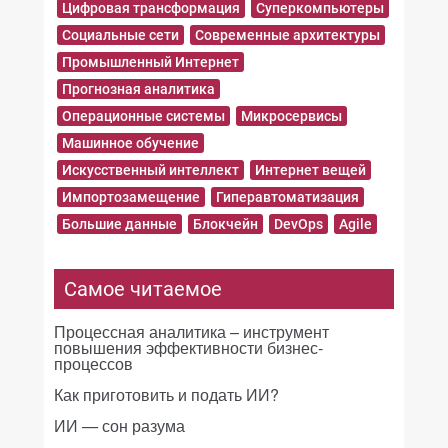
Цифровая трансформация
Суперкомпьютеры
Социальные сети
Современные архитектуры
Промышленный Интернет
Прогнозная аналитика
Операционные системы
Микросервисы
Машинное обучение
Искусственный интеллект
Интернет вещей
Импортозамещение
Гиперавтоматизация
Большие данные
Блокчейн
DevOps
Agile
Самое читаемое
Процессная аналитика – инструмент
повышения эффективности бизнес-
процессов
Как приготовить и подать ИИ?
ИИ — сон разума