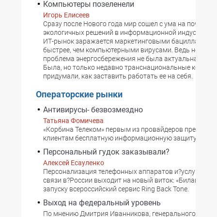
Компьютеры позеленели
Игорь Елисеев
Cразу после Нового года мир сошел с ума на почве п
экологичных решений в информационной индустрии. 
ИТ-рынок заражается маркетинговыми бациллами го
быстрее, чем компьютерными вирусами. Ведь неужел
проблема энергосбережения не была актуальна год н
Была, но только недавно транснациональные компан
придумали, как заставить работать ее на себя.
Операторские рынки
Антивирусы- безвозмездно
Татьяна Фомичева
«Корбина Телеком» первым из провайдеров предложи
клиентам бесплатную информационную защиту.
Персональный гудок заказывали?
Алексей Есауленко
Персонализация телефонных аппаратов и?услуг моб
связи в?России выходит на новый виток: «Билайн» гот
запуску всероссийский сервис Ring Back Tone.
Выход на федеральный уровень
По мнению Дмитрия Иванникова, генерального дирек