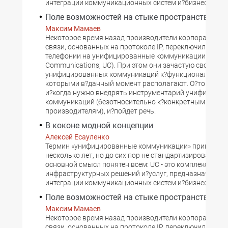
интеграции коммуникационных систем и?бизнес-проце
Поле возможностей на стыке пространств
Максим Мамаев
Некоторое время назад производители корпоративны
связи, основанных на протоколе IP, переключили вним
телефонии на унифицированные коммуникации (Unifie
Communications, UC). При этом они зачастую сводят и
унифицированных коммуникаций к?функционалу прод
которыми в?данный момент располагают. О?том, ког
и?когда нужно внедрять инструментарий унифициро
коммуникаций (безотносительно к?конкретным проду
производителям), и?пойдет речь.
В коконе модной концепции
Алексей Есауленко
Термин «унифицированные коммуникации» применяет
несколько лет, но до сих пор не стандартизирован. Од
основной смысл понятен всем: UC - это комплекс
инфраструктурных решений и?услуг, предназначенны
интеграции коммуникационных систем и?бизнес-проце
Поле возможностей на стыке пространств
Максим Мамаев
Некоторое время назад производители корпоративны
связи, основанных на протоколе IP, переключили вним