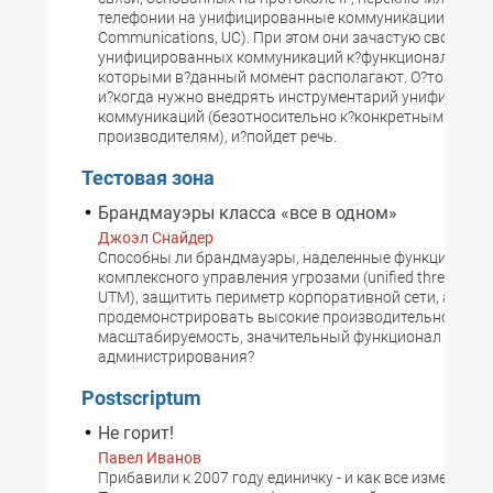
телефонии на унифицированные коммуникации (Unifie
Communications, UC). При этом они зачастую сводят и
унифицированных коммуникаций к?функционалу прод
которыми в?данный момент располагают. О?том, ког
и?когда нужно внедрять инструментарий унифициро
коммуникаций (безотносительно к?конкретным проду
производителям), и?пойдет речь.
Тестовая зона
Брандмауэры класса «все в одном»
Джоэл Снайдер
Способны ли брандмауэры, наделенные функциями
комплексного управления угрозами (unified threat-ma
UTM), защитить периметр корпоративной сети, а?одн
продемонстрировать высокие производительность и?
масштабируемость, значительный функционал и?про
администрирования?
Postscriptum
Не горит!
Павел Иванов
Прибавили к 2007 году единичку - и как все изменилос