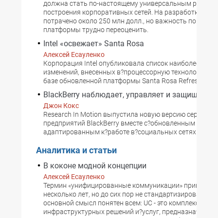
должна стать по-настоящему универсальным решени
построения корпоративных сетей. На разработку Nex
потрачено около 250 млн долл., но важность появлени
платформы трудно переоценить.
Intel «освежает» Santa Rosa
Алексей Есауленко
Корпорация Intel опубликовала список наиболее важ
изменений, внесенных в?процессорную технологию Cen
базе обновленной платформы Santa Rosa Refresh.
BlackBerry наблюдает, управляет и защищает
Джон Кокс
Research In Motion выпустила новую версию сервера
предприятий BlackBerry вместе с?обновленным клиен
адаптированным к?работе в?социальных сетях.
Аналитика и статьи
В коконе модной концепции
Алексей Есауленко
Термин «унифицированные коммуникации» применяет
несколько лет, но до сих пор не стандартизирован. Од
основной смысл понятен всем: UC - это комплекс
инфраструктурных решений и?услуг, предназначенны