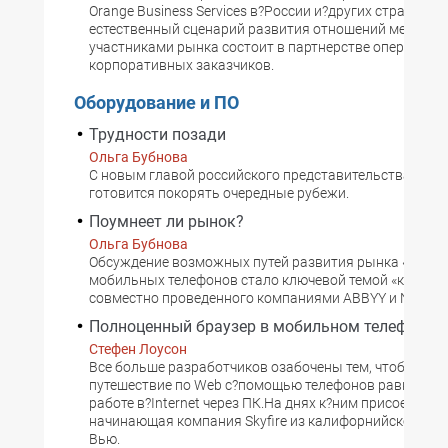
Orange Business Services в?России и?других странах СН
естественный сценарий развития отношений между
участниками рынка состоит в партнерстве операторов
корпоративных заказчиков.
Оборудование и ПО
Трудности позади
Ольга Бубнова
С новым главой российского представительства Netg
готовится покорять очередные рубежи.
Поумнеет ли рынок?
Ольга Бубнова
Обсуждение возможных путей развития рынка «умны
мобильных телефонов стало ключевой темой «круглого
совместно проведенного компаниями ABBYY и Nokia.
Полноценный браузер в мобильном телефоне
Стефен Лоусон
Все больше разработчиков озабочены тем, чтобы сде
путешествие по Web с?помощью телефонов равноцен
работе в?Internet через ПК.На днях к?ним присоедини
начинающая компания Skyfire из калифорнийского Ма
Вью.