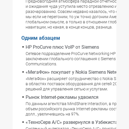
Предновогодняя атмосфера парадной отчетности, бл
и ожидания чуда уступила место отрезвлению и горь
разочарованию. Совсем недавно казалось, что еще чут
мы если не перегоним, то уж точно догоним Америку. П
глобальном смысле, а только в отношении глобально
навигации, но какая, в конце концов, разница.
Одним абзацем
HP ProCurve плюс VoIP от Siemens
Сетевое подразделение ProCurve Networking HP объяв
заключении глобального соглашения с Siemens Enterpr
Communications.
«МегаФон» покупает у Nokia Siemens Networks
«МегаФон» расширяет сотрудничество с Nokia Siemens
в областях поставок оборудования для сетей 2G GSM
решений для управления сетью и услугами.
Рынок Internet-рекламы удвоился
По данным агентства MindShare Interaction, в прошлом
объем российского рынка Internet-рекламы составил 
долл., увеличившись на 97%.
«ТехноСерв А/С» развернулся в Узбекистане
Системный интегратор «ТехноСерв А/С» приступил к 