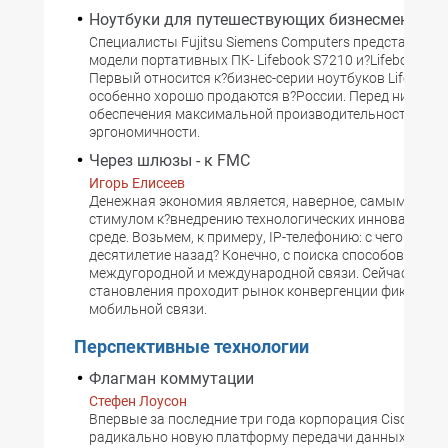
Ноутбуки для путешествующих бизнесменов
Специалисты Fujitsu Siemens Computers представили 
модели портативных ПК- Lifebook S7210 и?Lifebook Р1
Первый относится к?бизнес-серии ноутбуков Lifebook 
особенно хорошо продаются в?России. Перед ними ст
обеспечения максимальной производительности и?х
эргономичности.
Через шлюзы - к FMC
Игорь Елисеев
Денежная экономия является, наверное, самым мощ
стимулом к?внедрению технологических инноваций в?
среде. Возьмем, к примеру, IP-телефонию: с чего она 
десятилетие назад? Конечно, с поиска способов удеш
междугородной и международной связи. Сейчас схож
становления проходит рынок конвергенции фиксиров
мобильной связи.
Перспективные технологии
Флагман коммутации
Стефен Лоусон
Впервые за последние три года корпорация Cisco пре
радикально новую платформу передачи данных, кото