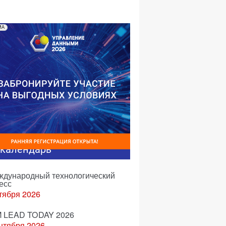
1-02,1999
МА
-календарь
еждународный технологический
есс
тября 2026
 LEAD TODAY 2026
нтября 2026