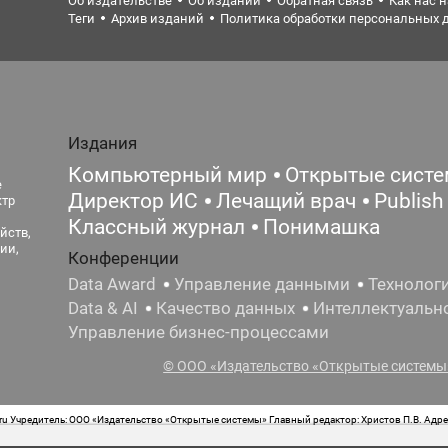
Об издательстве
Об издании
Обратная связь
Как нас 
Теги
Архив изданий
Политика обработки персональных 
Издания
Компьютерный мир
Открытые сист
е
Директор ИС
Лечащий врач
Publish
ктр
Классный журнал
Понимашка
йств,
ии,
Конференции
Data Award
Управление данными
Технолог
Data & AI
Качество данных
Интеллектуальн
Управление бизнес-процессами
© ООО «Издательство «Открытые системы»
 Учредитель: ООО «Издательство «Открытые системы» Главный редактор: Христов П.В. Адрес
стная маркировка: 12+ Свидетельство о регистрации СМИ сетевого издания Эл.№ ФС77-62008