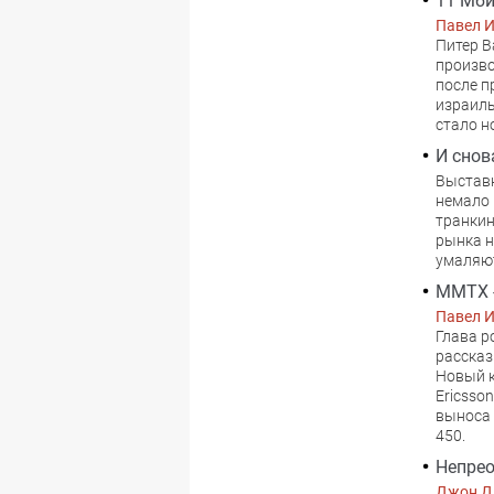
11 Мби
Павел 
Питер В
произво
после п
израиль
стало н
И снов
Выставк
немало 
транкин
рынка н
умаляю
MMTX -
Павел 
Глава р
рассказ
Новый к
Ericsso
выноса 
450.
Непрео
Джон Д