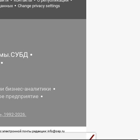
найти
Контакты
О републикации
данных
Change privacy settings
емы.СУБД
ии бизнес-аналитики
ое предприятие
, 1992-2026.
 электронной почты редакции: info@osp.ru
 от 05 июня 2015 г. выдано Роскомнадзором.