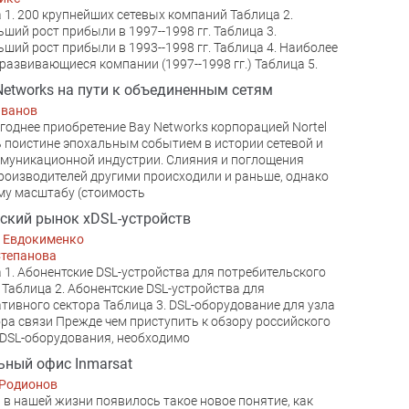
 1. 200 крупнейших сетевых компаний Таблица 2.
ший рост прибыли в 1997--1998 гг. Таблица 3.
ший рост прибыли в 1993--1998 гг. Таблица 4. Наиболее
развивающиеся компании (1997--1998 гг.) Таблица 5.
 Networks на пути к объединенным сетям
Иванов
однее приобретение Bay Networks корпорацией Nortel
 поистине эпохальным событием в истории сетевой и
муникационной индустрии. Слияния и поглощения
роизводителей другими происходили и раньше, однако
му масштабу (стоимость
ский рынок xDSL-устройств
й Евдокименко
Степанова
 1. Абонентские DSL-устройства для потребительского
 Таблица 2. Абонентские DSL-устройства для
тивного сектора Таблица 3. DSL-оборудование для узла
ра связи Прежде чем приступить к обзору российского
DSL-оборудования, необходимо
ный офис Inmarsat
 Родионов
 в нашей жизни появилось такое новое понятие, как