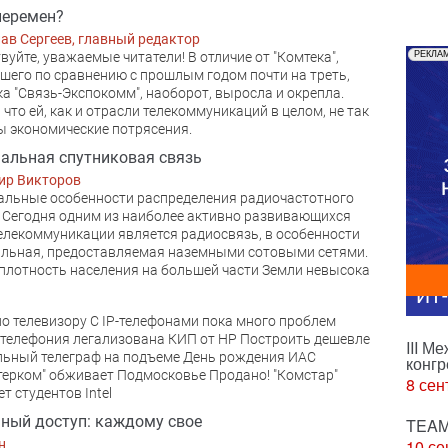
перемен?
№0
ав Сергеев, главный редактор
вуйте, уважаемые читатели! В отличие от "Комтека",
РЕКЛА
шего по сравнению с прошлым годом почти на треть,
а "Связь-Экспокомм", наоборот, выросла и окрепла.
 что ей, как и отрасли телекоммуникаций в целом, не так
 экономические потрясения.
альная спутниковая связь
ир Викторов
льные особенности распределения радиочастотного
 Сегодня одним из наиболее активно развивающихся
елекоммуникации является радиосвязь, в особенности
льная, предоставляемая наземными сотовыми сетями.
плотность населения на большей части Земли невысока
ИТ
по телевизору С IP-телефонами пока много проблем
t-телефония легализована КИП от НР Построить дешевле
III М
ьный телеграф на подъеме День рождения ИАС
конгр
терком" обживает Подмосковье Продано! "Комстар"
8 сен
т студентов Intel
ный доступ: каждому свое
TEAM
10 се
н