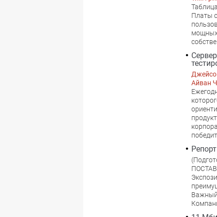
Таблица
Платы с
пользов
мощных 
собстве
Сервер
тестир
Джейсо
Айван 
Ежегодн
которог
ориенти
продукт
корпора
победит
Репорт
(Подгот
ПОСТАВ
Экспози
преимущ
Важный 
Компан