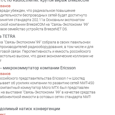
т/с по RadioEthernet: крутой вираж BreezeCOM
Иванов
аради убежден, что радикальное повышение
дительности беспроводных сетей будет достигнуто
ринятия стандарта 202.11а Основным экспонатом
ской компании BreezeCOM на "Связь-Экспокомм `99"
овое семейство устройств BreezeNET DS.
а TETRA
а "Связь-Экспокомм`99" собрала в своих павильонах
производителей радиооборудования, в том числе и для
говой связи. Перспективность и емкость российского
астолько высоки, что даже экономические коллизии не
т
- микрокоммутатор компании Ericsson
Иванов
оссийского представительства Ericsson г-н Шостед
ывает об усилиях компании по развитию сетей NMT-450
омпактный коммутатор Micro MTX был представлен
n на выставке "Связь-Экспокомм `99" в качестве средства
абонентской емкости в сотовых сетях стандарта NMT-
долимый натиск конвергенции
икс