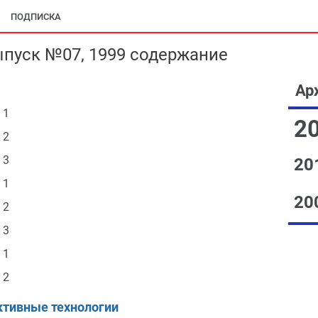
ПОДПИСКА
ыпуск №07, 1999 содержание
Ар
 1
2
 2
 3
20
 1
20
 2
 3
 1
 2
ктивные технологии