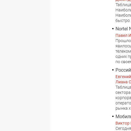
Таблица
Наиболь
Наиболь
быстро 
Nortel
Павел 
Прошлог
явилось
телеком
одних п
по свое
Россий
Евгени
Лиана 
Таблица
сектора
корпора
операто
рынка x
Мобиль
Виктор
Сегодня