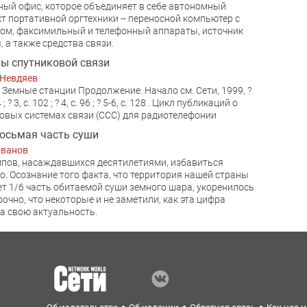
ый офис, которое объединяет в себе автономный
т портативной оргтехники -- переносной компьютер с
ом, факсимильный и телефонный аппараты, источник
, а также средства связи.
ы спутниковой связи
 Невдяев
. Земные станции Продолжение. Начало см. Сети, 1999, ?
4 ; ? 3, с. 102 ; ? 4, с. 96 ; ? 5-6, с. 128 . Цикл публикаций о
овых системах связи (ССС) для радиотелефонии
осьмая часть суши
Иванов
пов, насаждавшихся десятилетиями, избавиться
о. Осознание того факта, что территория нашей страны
т 1/6 часть обитаемой суши земного шара, укоренилось
рочно, что некоторые и не заметили, как эта цифра
а свою актуальность.