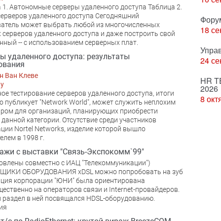
 1. Автономные серверы удаленного доступа Таблица 2.
ерверов удаленного доступа Сегодняшний
Фору
атель может выбрать любой из многочисленных
18 се
серверов удаленного доступа и даже построить свой
нный -- с использованием серверных плат.
Упра
ы удаленного доступа: результаты
24 се
ования
н Ван Клеве
HR T
Чу
2026
ое тестирование серверов удаленного доступа, итоги
8 окт
о публикует "Network World", может служить неплохим
ром для организаций, планирующих приобрести
 данной категории. Отсутствие среди участников
ции Nortel Networks, изделие которой вышло
елем в 1998 г.
ажи с выставки "Связь-Экспокомм`99"
овлены совместно с ИАЦ "Телекоммуникации")
ЩИКИ ОБОРУДОВАНИЯ xDSL можно попробовать на зуб
ция корпорации "ЮНИ" была ориентирована
ественно на операторов связи и Internet-провайдеров.
раздел в ней посвящался HDSL-оборудованию.
ия