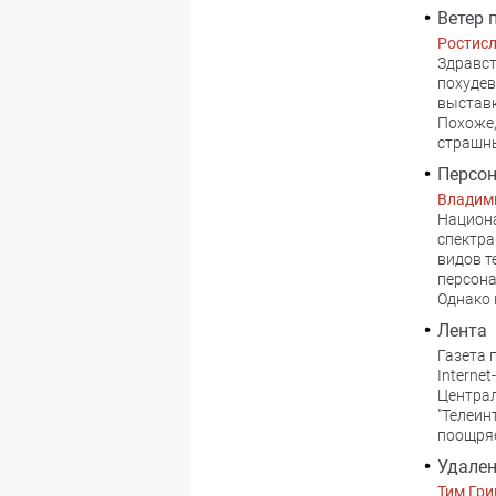
Ветер 
Ростисл
Здравст
похудев
выставк
Похоже,
страшны
Персон
Владим
Национа
спектра
видов т
персона
Однако 
Лента
Газета 
Interne
Централ
"Телеин
поощряе
Удален
Тим Гри