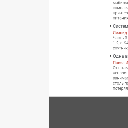
мобильн
комплек
принтер
питания
Систем
Леонид
Часть 3
1-2, с. 9
спутник
Одна в
Павел 
От штам
непрост
занимае
столь п
потерял