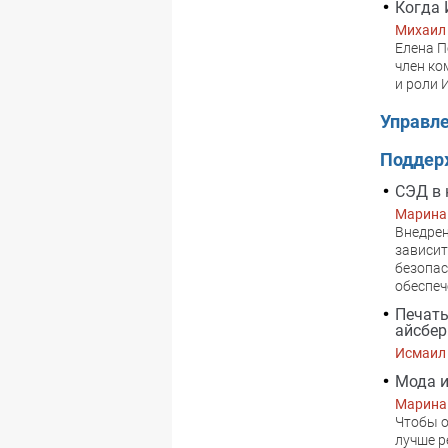
Когда 
Михаил
Елена П
член ко
и роли 
Управл
Поддер
СЭД в 
Марина
Внедрен
зависит
безопас
обеспеч
Печать
айсбер
Исмаил
Мода и
Марина
Чтобы о
лучше р