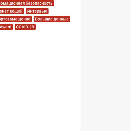
рмационная безопасность
рнет вещей
Интервью
ортозамещение
Большие данные
 Award
COVID-19