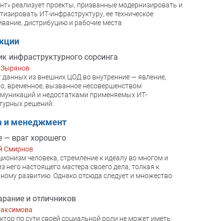
нт» реализует проекты, призванные модернизировать и
тизировать ИТ-инфраструктуру, ее техническое
вание, дистрибуцию и рабочие места
акции
к инфраструктурного сорсинга
 Зырянов
 данных из внешних ЦОД во внутренние — явление,
о, временное, вызванное несовершенством
муникаций и недостатками применяемых ИТ-
турных решений.
а и менеджмент
 — враг хорошего
й Смирнов
ионизм человека, стремление к идеалу во многом и
из него настоящего мастера своего дела, толкая к
ному развитию. Однако отсюда следует и множество
арание и отличников
Максимова
ктор по сути своей социальной роли не может иметь