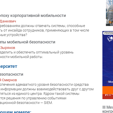
эпоху корпоративной мобильности
 Данкевич
ребованиям должны отвечать системы, способные
ь от инсайда сотрудников, применяющих в том числе
РЕКЛА
ные устройства?
пы мобильной безопасности
 Зырянов
еделить и обеспечить оптимальный уровень
ности мобильной работы.
ерситет
езопасности
й Смирнов
спечения адекватного уровня безопасности средства
информации должны взаимодействовать друг с другом
ИТ
ляться из единого центра. Ядром такой системы
тся решения по управлению событиями
ционной безопасности — SIEM.
III М
конгр
ующем номере: