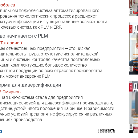
Соболев
вильном подходе система автоматизированного
рования технологических процессов расширяет
латуру информации и функциональные возможности
лючевых систем, как PLM и ERP.
во начинается с PLM
 Татаринов
ы отечественных предприятий — это низкая
дительность труда, отсутствие исполнительской
ины и системы контроля качества поставляемых
ками комплектующих, большое количество
актной продукции во всех отраслях производства.
их может внедрение PLM.
орма для диверсификации
й Смирнов
ная ERP-система стала для предприятия
ансмаш» основой для диверсификации производства и,
дствие, устойчивого положения на рынке. В зависимости
чных условий предприятие фокусируется на различных
ениях производства.
р
Показать