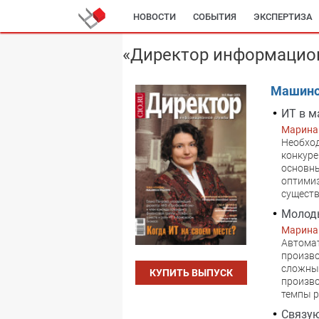
НОВОСТИ
СОБЫТИЯ
ЭКСПЕРТИЗА
«Директор информацион
Машино
ИТ в м
Марина
Необход
конкуре
основны
оптимиз
существ
Молоды
Марина
Автомат
произво
сложный
КУПИТЬ ВЫПУСК
произво
темпы р
Связую