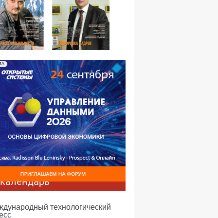
№02,2013
№01,2013
МА
-календарь
еждународный технологический
есс