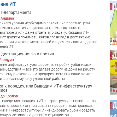
ение ИТ
Т-департамента
 Аншина
рхнего уровня необходимо разбить на простые цели,
 можно достичь, осуществив комплекс проектов,
ый проект или даже отдельную задачу. Каждый ИТ-
ист должен понимать, каков его вклад в достижение
омпании и каково место целей его деятельности в дереве
елей ИТ
 дистанционно: за и против
Болдуин
ние инфраструктуры, дорожные пробки, урбанизация,
ые бедствия — все это делает дорогу из дома на работу
оящему рискованным предприятием. И вполне может
и к звездному часу удаленной работы.
са к порядку, или Выводим ИТ-инфраструктуру
зиса
ндр Козлов
 наведению порядка в ИТ-инфраструктуре позволяет за
цать простых этапов сделать прозрачными процессы
ки ИТ-инфраструктуры, ликвидировать сбои и создать
очную мотивацию для ИТ-специалистов.