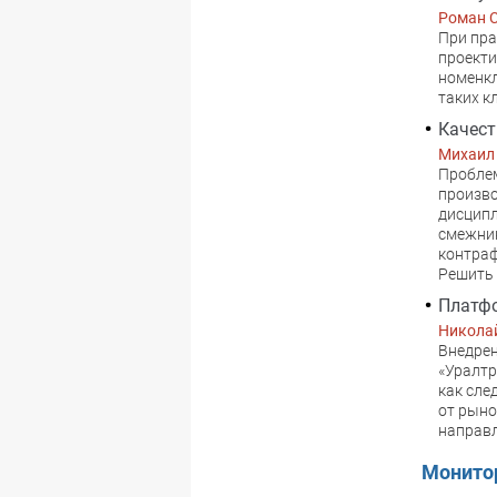
Роман 
При пра
проекти
номенк
таких к
Качест
Михаил
Проблем
произво
дисципл
смежни
контраф
Решить 
Платф
Никола
Внедрен
«Уралтр
как сле
от рыно
направл
Монито