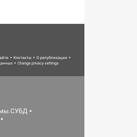
найти
Контакты
О републикации
данных
Change privacy settings
емы.СУБД