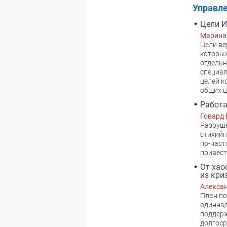
Управл
Цели И
Марина
Цели ве
которых
отдельн
специал
целей к
общих ц
Работа
Говард 
Разруше
стихийн
по-наст
привест
От хао
из кри
Алекса
План по
одиннад
поддерж
долгоср