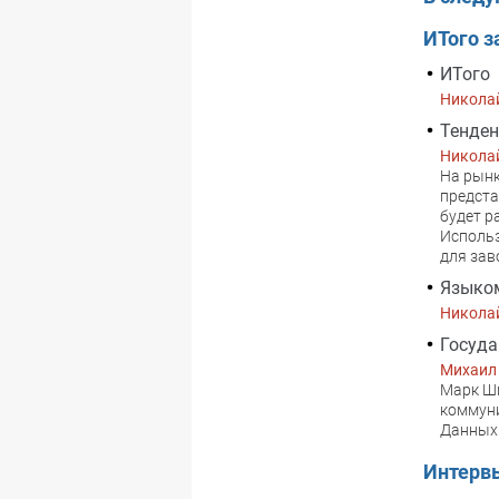
ИТого з
ИТого
Никола
Тенден
Никола
На рынк
предста
будет р
Использ
для зав
Языко
Никола
Госуд
Михаил
Марк Шм
коммуни
Данных 
Интерв