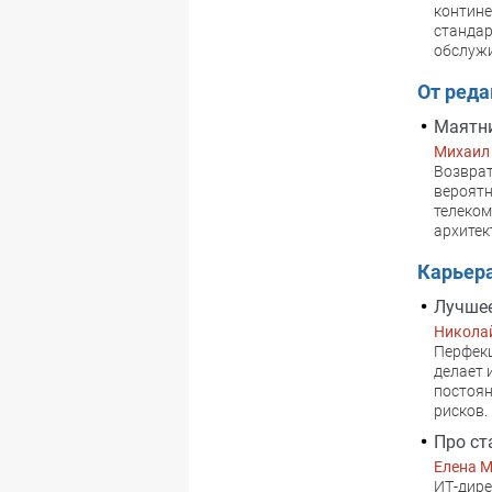
контине
стандар
обслужи
От ред
Маятни
Михаил
Возврат
вероятн
телеком
архитек
Карьер
Лучшее
Никола
Перфекц
делает 
постоян
рисков.
Про ст
Елена 
ИТ-дире