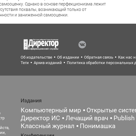
самооценку. Однако в основе перфекционизма лежит
тсутствия похвалы, возникающий только от
нности и заниженной самооценки.
Об издательстве
Об издании
Обратная связь
Как нас 
Теги
Архив изданий
Политика обработки персональных 
Издания
Компьютерный мир
Открытые сист
е
Директор ИС
Лечащий врач
Publish
ктр
Классный журнал
Понимашка
йств,
ии,
Конференции