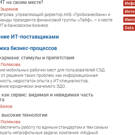
ИТ на своем месте?
Инфо
 Зырянов
Инте
етрова, управляющий директор АКБ «Пробизнесбанк» и
Имп
манды президента финансовой группы «Лайф», — о месте
ИТ в банковском бизнесе.
Data
ение ИТ-поставщиками
жка бизнес-процессов
кармане: стимулы и препятствия
 Полякова
ие мобильных рабочих мест для пользователей СЭД
 от решения таких проблем, как информационная
ность, недостаток опыта у ИТ-специалистов,
ение юридически значимого ЭДО.
 как сервис: видимая и невидимая часть
га
 Белов
 высокие технологии
 Полякова
беспечить работу по единым стандартам и тем самым
ешать непрофильные задачи, компания «Модный