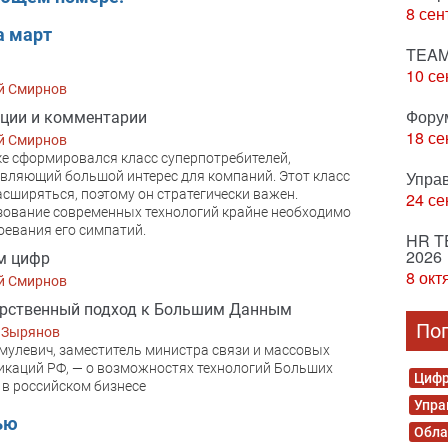
8 сен
а март
TEAM
10 се
й Смирнов
Фору
ции и комментарии
18 се
й Смирнов
е сформировался класс суперпотребителей,
Упра
вляющий большой интерес для компаний. Этот класс
асширяться, поэтому он стратегически важен.
24 се
ование современных технологий крайне необходимо
оевания его симпатий.
HR T
2026
м цифр
8 окт
й Смирнов
арственный подход к Большим Данным
По
 Зырянов
улевич, заместитель министра связи и массовых
каций РФ, — о возможностях технологий Больших
Цифр
в российском бизнесе
Упра
ью
Обла