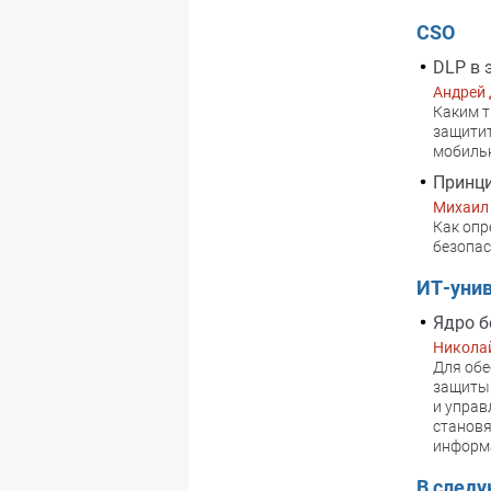
CSO
DLP в 
Андрей
Каким т
защитит
мобиль
Принци
Михаил
Как опр
безопас
ИТ-унив
Ядро б
Никола
Для обе
защиты 
и управ
становя
информа
В след