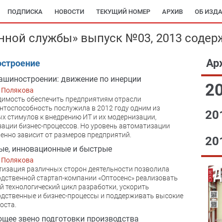
ПОДПИСКА
НОВОСТИ
ТЕКУЩИЙ НОМЕР
АРХИВ
ОБ ИЗД
ной службы» выпуск №03, 2013 содер
Ар
строение
ашиностроении: движение по инерции
2
 Полякова
имость обеспечить предприятиям отрасли
нтоспособность послужила в 2012 году одним из
20
х стимулов к внедрению ИТ и их модернизации,
ации бизнес-процессов. Но уровень автоматизации
енно зависит от размеров предприятий.
20
е, инновационные и быстрые
 Полякова
изация различных сторон деятельности позволила
дственной стартап-компании «Оптосенс» реализовать
 технологический цикл разработки, ускорить
дственные и бизнес-процессы и поддерживать высокие
оста.
щее звено подготовки производства