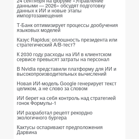
24 сентября на форуме «Управление
данными — 2026» обсудят подготовку
данных к ИИ и новые этапы
импортозамещения
Т-Банк оптимизирует процессы дообучения
языковых моделей
Казус Rapidus: оплошность президента или
стратегический A/B-тест?
К 2030 году расходы на ИИ в клиентском
сервисе превысят затраты на персонал
В Nvidia представили платформу для ИИ и
высокопроизводительных вычислений
Новая ИИ-модель Google генерирует текст
целиком, а не слово за словом
ИИ берет на себя контроль над стратегией
гонок Формулы-1
ИИ разработал рецепт рекордно
экологичного бургера
Кактусы оспаривают предположения
Дарвина