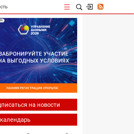
СТЬ
МА
писаться на новости
-календарь