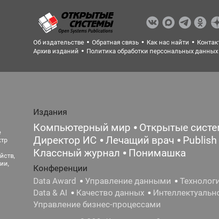
Об издательстве
Обратная связь
Как нас найти
Контак
Архив изданий
Политика обработки персональных данных
Издания
Компьютерный мир
Открытые сист
е
Директор ИС
Лечащий врач
Publish
ктр
Классный журнал
Понимашка
йств,
ии,
Конференции
Data Award
Управление данными
Технолог
Data & AI
Качество данных
Интеллектуальн
Управление бизнес-процессами