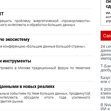
сн
сд
ИИ 
ИТ
исп
решить проблему энергетической «прожорливости»
уп
ного интеллекта и обработки больших данных.
Са
ю экосистему
24 с
ве конференцию «Большие данные большой страны».
данны
данны
импо
 и инструменты
Т-Бан
провело в Москве традиционный форум по тематике
дооб
Казус
или с
с данными в новых реалиях
К 203
клиен
льным событием по теме больших данных, продвинутой
на п
интеллекта, обсудили итоги года усиленного
звития рынка.
В Nvi
ИИ и