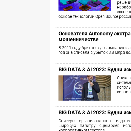
решени
нарабо
экспер
основе технологий Open Source росси
Основателя Autonomy экстра
мошенничестве
В 2011 году британскую компанию за 
год она списала в убыток 8,8 млрд до
BIG DATA & AI 2023: Будни и
Спике
систем
испол
корпор
BIG DATA & AI 2023: Будни и
Спикеры организованного издате
широкую палитру сценариев ис
корпоративном секторе.