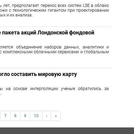
ь лет, предполагает перенос всех систем LSE в облако
иржи с технологическим гигантом при проектировании
ых и их анализа.
ке пакета акций Лондонской фондовой
ляется объединение наборов данных, аналитики и
 с комплексными облачными сервисами и глобальным
гло составить мировую карту
ты на основе интерполяции ученые обратились за
.
7
8
9
10
›
»