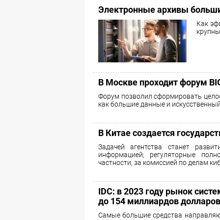
Электронные архивы больш
Как эф
крупны
В Москве проходит форум BIG
Форум позволил сформировать целос
как большие данные и искусственный
В Китае создается государс
Задачей агентства станет разви
информацией; регуляторные полн
частности, за комиссией по делам к
IDC: в 2023 году рынок сис
до 154 миллиардов долларо
Самые большие средства направляю