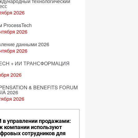
еждународный технологический
есс
тября 2026
м ProcessTech
нтября 2026
вление данными 2026
нтября 2026
ECH + ИИ ТРАНСФОРМАЦИЯ
ября 2026
ENSATION & BENEFITS FORUM
IA 2026
тября 2026
 в управлении продажами:
к компании используют
фровых сотрудников для