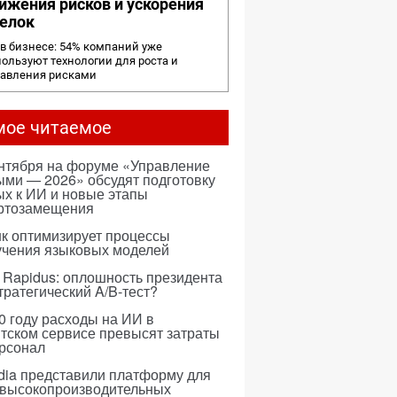
ижения рисков и ускорения
елок
в бизнесе: 54% компаний уже
ользуют технологии для роста и
равления рисками
мое читаемое
ентября на форуме «Управление
ми — 2026» обсудят подготовку
х к ИИ и новые этапы
ртозамещения
к оптимизирует процессы
учения языковых моделей
 Rapidus: оплошность президента
тратегический A/B-тест?
0 году расходы на ИИ в
тском сервисе превысят затраты
ерсонал
dia представили платформу для
 высокопроизводительных