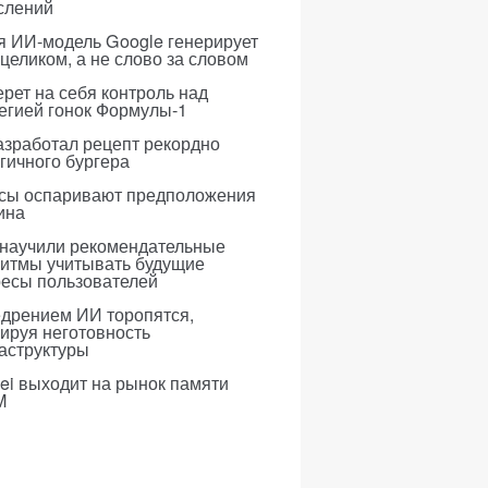
слений
я ИИ-модель Google генерирует
 целиком, а не слово за словом
рет на себя контроль над
егией гонок Формулы-1
азработал рецепт рекордно
гичного бургера
усы оспаривают предположения
ина
 научили рекомендательные
ритмы учитывать будущие
ресы пользователей
едрением ИИ торопятся,
ируя неготовность
аструктуры
i выходит на рынок памяти
M