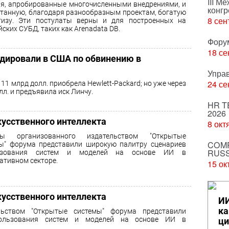
III М
я, апробированные многочисленными внедрениями, и
конгр
танную, благодаря разнообразным проектам, богатую
8 сен
тизу. Эти постулаты верны и для построенных на
йских СУБД, таких как Arenadata DB.
Фору
18 се
дировали в США по обвинению в
Упра
24 се
11 млрд долл. приобрела Hewlett-Packard; но уже через
лл. и предъявила иск Линчу.
HR T
2026
скусственного интеллекта
8 окт
ры организованного издательством "Открытые
COMP
ы" форума представили широкую палитру сценариев
RUSS
ьзования систем и моделей на основе ИИ в
ативном секторе.
15 ок
скусственного интеллекта
ИИ
ка
льством "Открытые системы" форума представили
пользования систем и моделей на основе ИИ в
ци