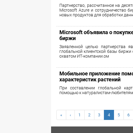
Партнерство, рассчитанное на десят
Microsoft Azure и сотрудничество б
новых продуктов для обработки данн
Microsoft объявила о покуп
биржи
Заявленной целью партнерства яв
глобальной клиентской базы биржи
охватом ИТ-компании.ом
Мобильное приложение помо
характеристик растений
При составлении глобальной кар
помощью к натуралистам-любителям
«
‹
1
2
3
4
5
6