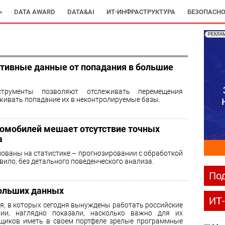
»
DATA AWARD
DATA&AI
ИТ-ИНФРАСТРУКТУРА
БЕЗОПАСНО
РЕКЛА
ративные данные от попадания в большие
трументы позволяют отслеживать перемещения
ивать попадание их в неконтролируемые базы.
омобилей мешает отсутствие точных
а
ованы на статистике – прогнозировании с обработкой
вило, без детального поведенческого анализа.
Под
ольших данных
ИТ
я, в которых сегодня вынуждены работать российские
нии, наглядно показали, насколько важно для их
щиков иметь в своем портфеле зрелые программные