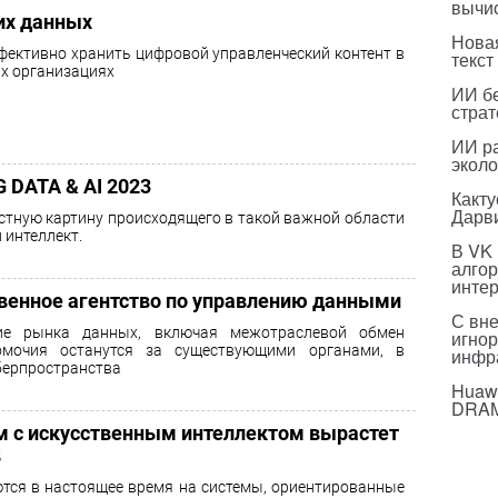
вычи
их данных
Нова
фективно хранить цифровой управленческий контент в
текст
х организациях
ИИ бе
страт
ИИ р
эколо
 DATA & AI 2023
Какт
Дарв
тную картину происходящего в такой важной области
 интеллект.
В VK
алго
инте
твенное агентство по управлению данными
С вн
тие рынка данных, включая межотраслевой обмен
игнор
омочия останутся за существующими органами, в
инфр
иберпространства
Huawe
DRA
тем с искусственным интеллектом вырастет
в
тся в настоящее время на системы, ориентированные