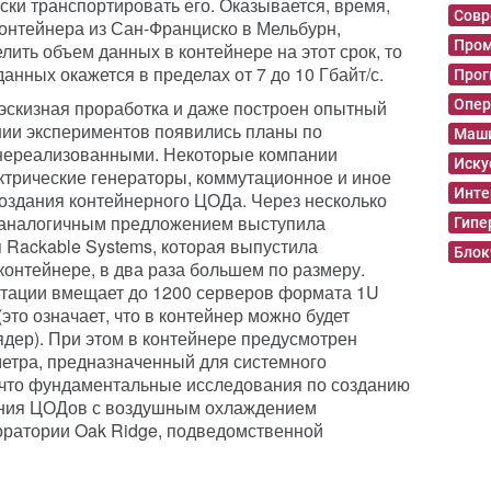
ски транспортировать его. Оказывается, время,
Совр
онтейнера из Сан-Франциско в Мельбурн,
Пром
лить объем данных в контейнере на этот срок, то
анных окажется в пределах от 7 до 10 Гбайт/с.
Прог
а эскизная проработка и даже построен опытный
Опер
нии экспериментов появились планы по
Маши
 нереализованными. Некоторые компании
Иску
ктрические генераторы, коммутационное и иное
Инте
создания контейнерного ЦОДа. Через несколько
с аналогичным предложением выступила
Гипе
 Rackable Systems, которая выпустила
Блок
контейнере, в два раза большем по размеру.
ктации вмещает до 1200 серверов формата 1U
это означает, что в контейнер можно будет
ядер). При этом в контейнере предусмотрен
етра, предназначенный для системного
 что фундаментальные исследования по созданию
ения ЦОДов с воздушным охлаждением
оратории Oak Ridge, подведомственной