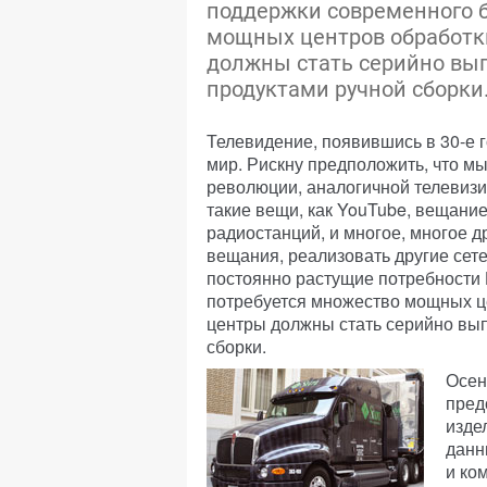
поддержки современного б
мощных центров обработки
должны стать серийно вы
продуктами ручной сборки
Телевидение, появившись в 30-е 
мир. Рискну предположить, что м
революции, аналогичной телевизи
такие вещи, как YouTube, вещание
радиостанций, и многое, многое д
вещания, реализовать другие сет
постоянно растущие потребности
потребуется множество мощных це
центры должны стать серийно вып
сборки.
Осен
пред
изде
данн
и ко