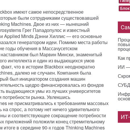
Гипе
Блок
lackbox имеют самое непосредственное
 которые были сотрудниками существовавшей
nking Machines. Двое из них — нынешний
Са
crosystems Грег Пападопулос и известный
ии Applied Minds Дэнни Хиллис — его основные
Проце
 оказался генератором идеи. Помимо места работы
повы
ие годы обучения в Массачусетском
проц
их наставником был Марвин Мински, знаменитый
Как п
ного интеллекта и один из выдающихся умов
 факт, что в истории Blackbox неоднократно
ИИ —
hines, далеко не случаен. Компания была
Скро
торый был инициатором создания машин
еятельность щедро финансировалась из фондов
СУБД 
ать выдающиеся умы из лучших университетов
Инфр
и потребности рынка. Увлекшись
основ
ines не присматривались к требованиям массовых
 на спрос, а потому нет ничего удивительного
ойны и соответствующее сокращение потребности
ИТ
ых приложений положили конец стремительному
итоге в середине 90-х годов Thinking Machines