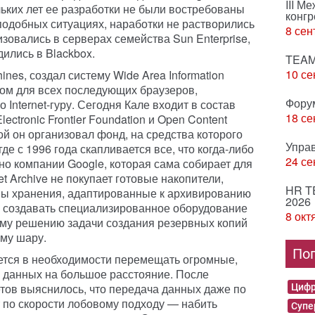
III М
льких лет ее разработки не были востребованы
конгр
подобных ситуациях, наработки не растворились
8 сен
зовались в серверах семейства Sun Enterprise,
ились в Blackbox.
TEAM
10 се
ines, создал систему Wide Area Information
зом для всех последующих браузеров,
Фору
Internet-гуру. Сегодня Кале входит в состав
18 се
ectronic Frontier Foundation и Open Content
ной он организовал фонд, на средства которого
Упра
 где с 1996 года скапливается все, что когда-либо
24 се
но компании Google, которая сама собирает для
t Archive не покупает готовые накопители,
HR T
мы хранения, адаптированные к архивированию
2026
 создавать специализированное оборудование
8 окт
ому решению задачи создания резервных копий
му шару.
По
ется в необходимости перемещать огромные,
данных на большое расстояние. После
тов выяснилось, что передача данных даже по
Цифр
 по скорости лобовому подходу — набить
Суп