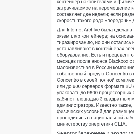
контейнер накопителями и физиче
затрачиваемое на перемещение к
составляет две недели; если разде
скорость такого рода «передачи» д
Для Internet Archive была сделан
экземпляр контейнера; на основа
тиражированию, но они остались
устанавливают в контейнерах эле
оборудование. Есть и прецедент 
месяцев после анонса Blackbox 
малоизвестная в России компания
собственный продукт Concentro в 
Concentro в своей полной компле
или до 600 серверов формата 2U (
упаковать до 9600 процессорных 
кабинет площадью 3 квадратных м
администратора. Известно также,
физических условий для размещ
проводились в национальной лаб
министерству энергетики США.
Энергосбережение и экология