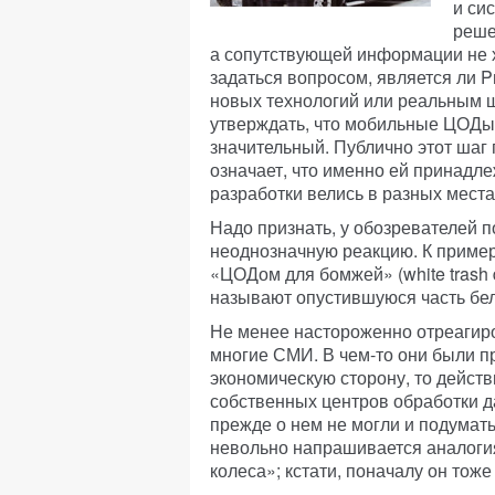
и си
реше
а сопутствующей информации не х
задаться вопросом, является ли P
новых технологий или реальным 
утверждать, что мобильные ЦОДы 
значительный. Публично этот шаг 
означает, что именно ей принадл
разработки велись в разных места
Надо признать, у обозревателей 
неоднозначную реакцию. К пример
«ЦОДом для бомжей» (white trash
называют опустившуюся часть бел
Не менее настороженно отреагир
многие СМИ. В чем-то они были пр
экономическую сторону, то дейст
собственных центров обработки д
прежде о нем не могли и подумать
невольно напрашивается аналоги
колеса»; кстати, поначалу он тоже