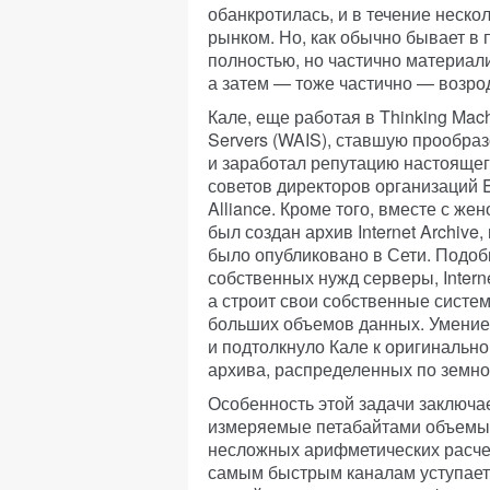
обанкротилась, и в течение неско
рынком. Но, как обычно бывает в 
полностью, но частично материали
а затем — тоже частично — возрод
Кале, еще работая в Thinking Mach
Servers (WAIS), ставшую прообра
и заработал репутацию настоящего 
советов директоров организаций El
Alliance. Кроме того, вместе с же
был создан архив Internet Archive,
было опубликовано в Сети. Подоб
собственных нужд серверы, Interne
а строит свои собственные систе
больших объемов данных. Умение
и подтолкнуло Кале к оригинальн
архива, распределенных по земно
Особенность этой задачи заключа
измеряемые петабайтами объемы 
несложных арифметических расче
самым быстрым каналам уступает