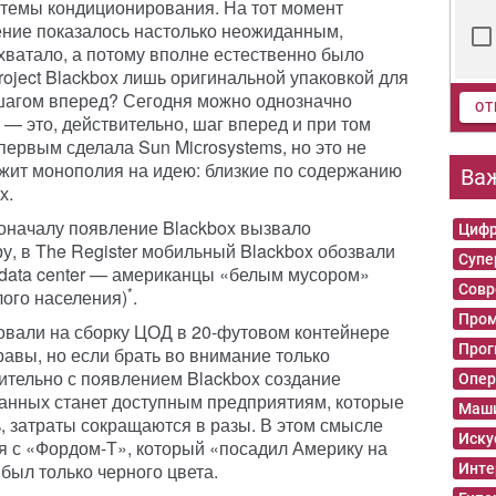
стемы кондиционирования. На тот момент
ние показалось настолько неожиданным,
ватало, а потому вполне естественно было
roject Blackbox лишь оригинальной упаковкой для
шагом вперед? Сегодня можно однозначно
ОТ
— это, действительно, шаг вперед и при том
первым сделала Sun Miсrosystems, но это не
ежит монополия на идею: близкие по содержанию
Ва
х.
поначалу появление Blackbox вызвало
Цифр
у, в The Register мобильный Blackbox обозвали
Суп
 data center — американцы «белым мусором»
Совр
*
ого населения)
.
Пром
овали на сборку ЦОД в 20-футовом контейнере
Прог
авы, но если брать во внимание только
вительно с появлением Blackbox создание
Опер
анных станет доступным предприятиям, которые
Маши
, затраты сокращаются в разы. В этом смысле
Иску
я с «Фордом-Т», который «посадил Америку на
 был только черного цвета.
Инте