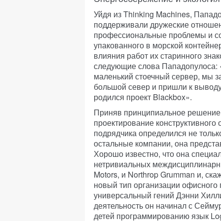
Уйдя из Thinking Machines, Папад
поддерживали дружеские отношен
профессиональные проблемы и со
упакованного в морской контейнер
влияния работ их старинного зна
следующие слова Пападопулоса: «
маленький стоечный сервер, мы з
большой север и пришли к выводу,
родился проект Blackbox».
Приняв принципиальное решение,
проектирование конструктивного 
подрядчика определился не тольк
остальные компании, она предста
Хорошо известно, что она специа
нетривиальных междисциплинарных
Motors, и Northrop Grumman и, ск
новый тип организации офисного 
универсальный гений Дэнни Хилли
деятельность он начинал с Сейму
детей программированию язык Logo