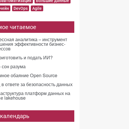
равтоматизация
Большие данные
чейн
DevOps
Agile
мое читаемое
ссная аналитика – инструмент
шения эффективности бизнес-
ессов
риготовить и подать ИИ?
 сон разума
мное обаяние Open Source
в ответе за безопасность данных
аструктура платформ данных на
е lakehouse
-календарь