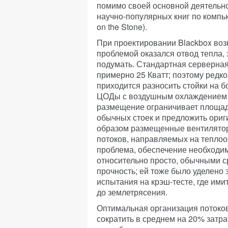
помимо своей основной деятельно
научно-популярных книг по компью
on the Stone).
При проектировании Blackbox воз
проблемой оказался отвод тепла,
подумать. Стандартная серверная
примерно 25 Кватт; поэтому редко
приходится разносить стойки на б
ЦОДы с воздушным охлаждением 
размещение ограничивает площад
обычных стоек и предложить ори
образом размещенные вентилято
потоков, направляемых на теплооб
проблема, обеспечение необходи
относительно просто, обычными с
прочность; ей тоже было уделено
испытания на крэш-тесте, где им
до землетрясения.
Оптимальная организация потоко
сократить в среднем на 20% затр