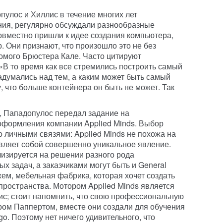
опулос и Хиллис в течение многих лет
ия, регулярно обсуждали разнообразные
вместно пришли к идее создания компьютера,
. Они признают, что произошло это не без
комого Брюстера Кале. Часто цитируют
В то время как все стремились построить самый
адумались над тем, а каким может быть самый
 что больше контейнера он быть не может. Так
 Пападопулос передал задание на
оформления компании Applied Minds. Выбор
о личными связями: Applied Minds не похожа на
вляет собой совершенно уникальное явление.
лизируется на решении разного рода
 задач, а заказчиками могут быть и General
ажем, мебельная фабрика, которая хочет создать
пространства. Мотором Applied Minds является
с; стоит напомнить, что свою профессиональную
ром Паппертом, вместе они создали для обучения
. Поэтому нет ничего удивительного, что