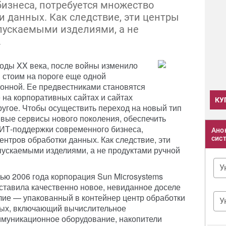
изнеса, потребуется множество
 данных. Как следствие, эти центры
пускаемыми изделиями, а не
.
годы XX века, после войны изменило
ы стоим на пороге еще одной
онной. Ее предвестниками становятся
 на корпоративных сайтах и сайтах
КУ
ругое. Чтобы осуществить переход на новый тип
евые сервисы нового поколения, обеспечить
 ИТ-поддержки современного бизнеса,
Ано
нтров обработки данных. Как следствие, эти
сис
ускаемыми изделиями, а не продуктами ручной
У
ью 2006 года корпорация Sun Miсrosystems
ставила качественно новое, невиданное доселе
лие — упакованный в контейнер центр обработки
У
ых, включающий вычислительное
ммуникационное оборудование, накопители