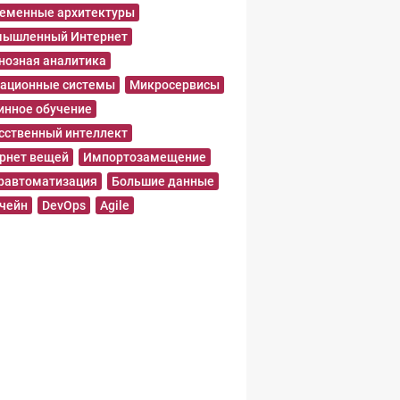
еменные архитектуры
ышленный Интернет
нозная аналитика
ационные системы
Микросервисы
нное обучение
сственный интеллект
рнет вещей
Импортозамещение
равтоматизация
Большие данные
чейн
DevOps
Agile