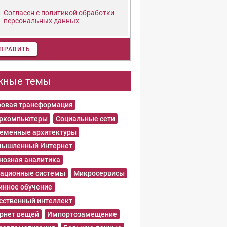
Согласен с политикой обработки
персональных данных
ПРАВИТЬ
жные темы
овая трансформация
еркомпьютеры
Социальные сети
еменные архитектуры
ышленный Интернет
нозная аналитика
ационные системы
Микросервисы
нное обучение
сственный интеллект
рнет вещей
Импортозамещение