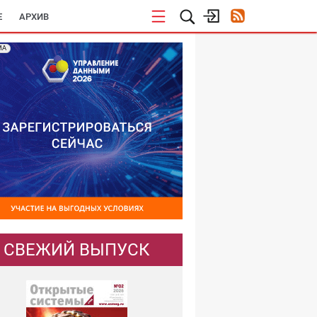
E
АРХИВ
МА
СВЕЖИЙ ВЫПУСК