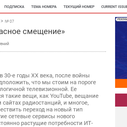
ПОДПИСКА
ТЕМА НОМЕРА
ТЕКУЩИЙ НОМЕР
CURRENT ISSU
РЕКЛА
№ 07
расное смещение»
тений
 30-е годы XX века, после войны
дположить, что мы стоим на пороге
логичной телевизионной. Ее
я такие вещи, как YouTube, вещание
 сайтах радиостанций, и многое,
ществить переход на новый тип
гие сетевые сервисы нового
стоянно растущие потребности ИТ-