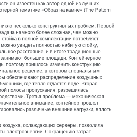
сти он известен как автор одной из лучших
терной тематике «Образ на камне» (The Pattern
никло несколько конструктивных проблем. Первой
 задача намного более сложная, чем можно
 стойка в полной комплектации потребляет
 можно увидеть полностью набитую стойку,
ольшое расстояние, и в итоге традиционные
занимают большие площади. Контейнерное
ь, поэтому пришлось изменить конструкцию
гинальное решение, в котором специальным
ры обеспечивают распределение воздушных
менники, где тепло отдается воде. Вторая
мой полосы пропускания, разрешилась
редствами. Третья проблема — механическая
 значительное внимание, контейнер прошел
итировались различные внешние нагрузки, вплоть
в воздуха, охлаждающих серверы, позволила
аты электроэнергии. Сокращению затрат