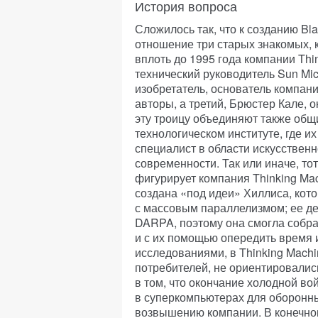
История вопроса
Сложилось так, что к созданию B
отношение три старых знакомых,
вплоть до 1995 года компании Thi
технический руководитель Sun Mi
изобретатель, основатель компан
авторы, а третий, Брюстер Кале,
эту троицу объединяют также общ
технологическом институте, где 
специалист в области искусствен
современности. Так или иначе, тот
фигурирует компания Thinking Mac
создана «под идеи» Хиллиса, ко
с массовым параллелизмом; ее д
DARPA, поэтому она смогла собр
и с их помощью опередить время 
исследованиями, в Thinking Mach
потребителей, не ориентировались
в том, что окончание холодной в
в суперкомпьютерах для оборонн
возвышению компании. В конечном 