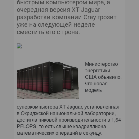
быстрым компьютером мира, а
КОМПЬЮТЕРНЫЙ МИР
очередная версия XT Jaguar
разработки компании Cray грозит
ИТ В ЗДРАВООХРАНЕНИИ
уже на следующей неделе
сместить его с трона.
ПАРТНЕРСКИЕ ПРОЕКТЫ
ИТ-КАЛЕНДАРЬ
ЭКСПЕРТИЗА
Министерство
энергетики
США объявило,
ПРЕСС-РЕЛИЗЫ
что новая
модель
АРХИВ ЖУРНАЛОВ
суперкомпьютера XT Jaguar, установленная
ПОДПИСКА
в Окриджской национальной лаборатории,
достигла пиковой производительности в 1,64
PFLOPS, то есть свыше квадриллиона
математических операций в секунду.