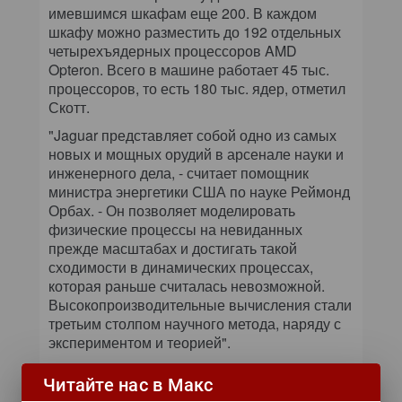
имевшимся шкафам еще 200. В каждом
шкафу можно разместить до 192 отдельных
четырехъядерных процессоров AMD
Opteron. Всего в машине работает 45 тыс.
процессоров, то есть 180 тыс. ядер, отметил
Скотт.
"Jaguar представляет собой одно из самых
новых и мощных орудий в арсенале науки и
инженерного дела, - считает помощник
министра энергетики США по науке Реймонд
Орбах. - Он позволяет моделировать
физические процессы на невиданных
прежде масштабах и достигать такой
сходимости в динамических процессах,
которая раньше считалась невозможной.
Высокопроизводительные вычисления стали
третьим столпом научного метода, наряду с
экспериментом и теорией".
Jaguar является открытым научным
Читайте нас в Макс
проектом. Его вычислительными