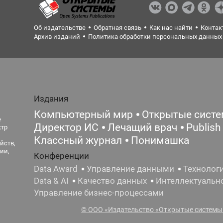
Об издательстве
Обратная связь
Как нас найти
Контак
Архив изданий
Политика обработки персональных данных
Издания
Компьютерный мир
Открытые сист
е
Директор ИС
Лечащий врач
Publish
ктр
Классный журнал
Понимашка
йств,
ии,
Конференции
Data Award
Управление данными
Технолог
Data & AI
Качество данных
Интеллектуальн
Управление бизнес-процессами
© ООО «Издательство «Открытые системы»