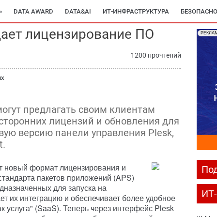
»
DATA AWARD
DATA&AI
ИТ-ИНФРАСТРУКТУРА
БЕЗОПАСНО
щает лицензирование ПО
РЕКЛА
1200 прочтений
ых
могут предлагать своим клиентам
сторонних лицензий и обновления для
вую версию панели управления Plesk,
t.
ет новый формат лицензирования и
Под
стандарта пакетов приложений (APS)
дназначенных для запуска на
ИТ
ет их интеграцию и обеспечивает более удобное
 услуга" (SaaS). Теперь через интерфейс Plesk