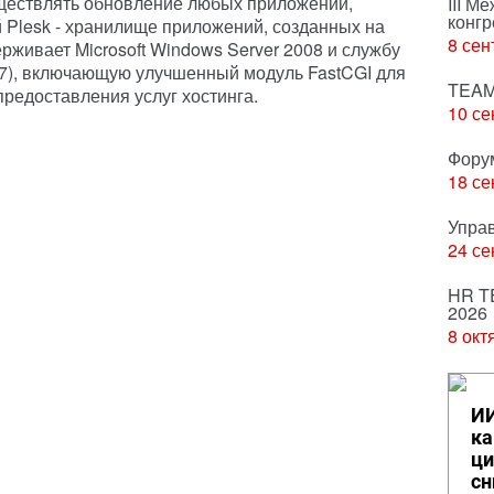
уществлять обновление любых приложений,
III М
конгр
 Plesk - хранилище приложений, созданных на
8 сен
ерживает Microsoft Windows Server 2008 и службу
 (IIS7), включающую улучшенный модуль FastCGI для
TEAM
предоставления услуг хостинга.
10 се
Фору
18 се
Упра
24 се
HR T
2026
8 окт
ИИ
ка
ци
сн