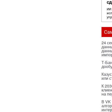
сд
ИИ 
исп
уп
Са
24 с
данны
данны
импо
Т-Бан
дооб
Казус
или с
К 203
клиен
на п
В VK
алго
инте