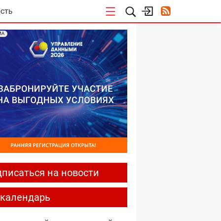
СТЬ
МА
писаться на новости
-календарь