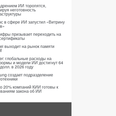
едрением ИИ торопятся,
ируя неготовность
аструктуры
с в сфере ИИ запустил «Витрину
ов»
ифры призывает переходить на
 сертификаты
i выходит на рынок памяти
M
er: глобальные расходы на
формы и модели ИИ достигнут 64
долл. в 2026 году
ung создает подразделение
тотехники
о 20% компаний КИИ готовы к
ованиям закона об ИИ