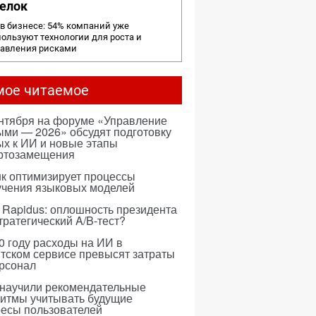
елок
в бизнесе: 54% компаний уже
ользуют технологии для роста и
равления рисками
мое читаемое
ентября на форуме «Управление
ми — 2026» обсудят подготовку
х к ИИ и новые этапы
ртозамещения
к оптимизирует процессы
учения языковых моделей
 Rapidus: оплошность президента
тратегический A/B-тест?
0 году расходы на ИИ в
тском сервисе превысят затраты
ерсонал
 научили рекомендательные
ритмы учитывать будущие
ресы пользователей