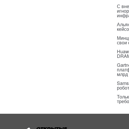
С вн
игнор
инфр
Альян
кейс
Минц
свои
Huawe
DRA
Gartn
плат
млрд 
Sams
робо
Тольк
треб